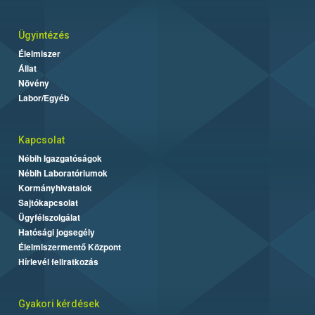
Ügyintézés
Élelmiszer
Állat
Növény
Labor/Egyéb
Kapcsolat
Nébih Igazgatóságok
Nébih Laboratóriumok
Kormányhivatalok
Sajtókapcsolat
Ügyfélszolgálat
Hatósági jogsegély
Élelmiszermentő Központ
Hírlevél feliratkozás
Gyakori kérdések