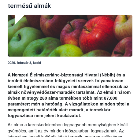
termésű almák
2026. február 3, kedd
A Nemzeti Élelmiszerlánc-biztonsági Hivatal (Nébih) és a
területi élelmiszerlánc-felügyeleti szervek folyamatosan
kiemelt figyelemmel és magas mintaszámmal ellenőrzik az
almák növényvédőszer-maradék tartalmát. Az elmúlt három
évben mintegy 280 alma termékben több mint 87.000
paramétert mért a hatóság. A vizsgálatokon minden tétel a
megengedett határérték alatt maradt, a termékkör
fogyasztása nem jelent kockázatot.
Az alma a kereskedelemben legnagyobb mennyiségben kínált
gyümölcs, amit az év minden időszakában fogyasztanak. Az
intenzíven kezelt kultúrák közé tartozik, gyakran szükséges