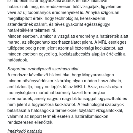
szintű élelmiszer-fogyasztási adatok felhasználásával
határozzák meg, és rendszeresen felülvizsgálják, figyelembe
véve az új tudományos eredményeket is. Annyira szigorúan
megállapított érték, hogy technológiai, kereskedelmi
sztenderdnek számít, és téves gyakorlat egészségügyi
határétékként tekinteni rá.
Minden esetben, amikor a vizsgálati eredmény a határérték alatt
marad, az elfogadható szerhasználatot jelent. A MRL esetleges
túllépése pedig nem jelent azonnali biztonsági kockázatot, azt
minden esetben egyedileg, kockázatbecslés alapján értékelik a
hatóságok.
Szigorúan szabályozott szerhasználat
A rendszer következő biztosítéka, hogy Magyarországon
minden növényvédőszer kizárólag olyan módon használható,
ami biztosítja, hogy ne lépjék túl az MRL-t. Azaz, csakis olyan
mennyiségben maradhat bármely kezelt terményben
szermaradék, amely nagyon nagy biztonsággal fogyasztható és
nem jelent a fogyasztóra kockázatot. A technológiai szabályok
betartását a hatóságok a termelőknél folytatott vizsgálatokkal,
valamint az import termék esetén a határállomásokon
rendszeresen ellenőrzik.
Intézkedő hatóság