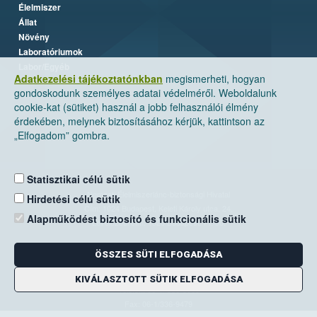
Élelmiszer
Állat
Növény
Laboratóriumok
Labor/Egyéb
Adatkezelési tájékoztatónkban
megismerheti, hogyan
gondoskodunk személyes adatai védelméről. Weboldalunk
cookie-kat (sütiket) használ a jobb felhasználói élmény
érdekében, melynek biztosításához kérjük, kattintson az
„Elfogadom” gombra.
Statisztikai célú sütik
Nemzeti Élelmiszerlánc-biztonsági Hivatal
Hirdetési célú sütik
Cím: 1024 Budapest, Keleti Károly utca. 24.
Alapműködést biztosító és funkcionális sütik
Levelezési cím: 1525 Budapest. Pf. 30.
ÖSSZES SÜTI ELFOGADÁSA
E-mail:
ugyfelszolgalat@nebih.gov.hu
Zöld szám: 06-80/263-244
KIVÁLASZTOTT SÜTIK ELFOGADÁSA
Telefon: 06-1/ 336-9000
Fax: 06-1/336-9479