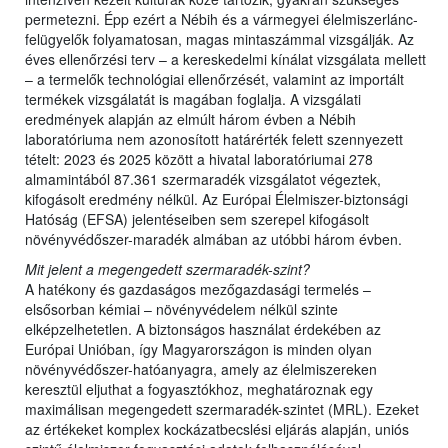
permetezni. Épp ezért a Nébih és a vármegyei élelmiszerlánc-
felügyelők folyamatosan, magas mintaszámmal vizsgálják. Az
éves ellenőrzési terv – a kereskedelmi kínálat vizsgálata mellett
– a termelők technológiai ellenőrzését, valamint az importált
termékek vizsgálatát is magában foglalja. A vizsgálati
eredmények alapján az elmúlt három évben a Nébih
laboratóriuma nem azonosított határérték felett szennyezett
tételt: 2023 és 2025 között a hivatal laboratóriumai 278
almamintából 87.361 szermaradék vizsgálatot végeztek,
kifogásolt eredmény nélkül. Az Európai Élelmiszer-biztonsági
Hatóság (EFSA) jelentéseiben sem szerepel kifogásolt
növényvédőszer-maradék almában az utóbbi három évben.
Mit jelent a megengedett szermaradék-szint?
A hatékony és gazdaságos mezőgazdasági termelés –
elsősorban kémiai – növényvédelem nélkül szinte
elképzelhetetlen. A biztonságos használat érdekében az
Európai Unióban, így Magyarországon is minden olyan
növényvédőszer-hatóanyagra, amely az élelmiszereken
keresztül eljuthat a fogyasztókhoz, meghatároznak egy
maximálisan megengedett szermaradék-szintet (MRL). Ezeket
az értékeket komplex kockázatbecslési eljárás alapján, uniós