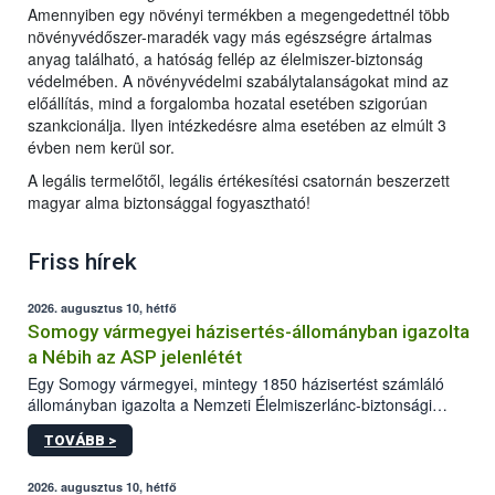
Amennyiben egy növényi termékben a megengedettnél több
növényvédőszer-maradék vagy más egészségre ártalmas
anyag található, a hatóság fellép az élelmiszer-biztonság
védelmében. A növényvédelmi szabálytalanságokat mind az
előállítás, mind a forgalomba hozatal esetében szigorúan
szankcionálja. Ilyen intézkedésre alma esetében az elmúlt 3
évben nem kerül sor.
A legális termelőtől, legális értékesítési csatornán beszerzett
magyar alma biztonsággal fogyasztható!
Friss hírek
2026. augusztus 10, hétfő
Somogy vármegyei házisertés-állományban igazolta
a Nébih az ASP jelenlétét
Egy Somogy vármegyei, mintegy 1850 házisertést számláló
állományban igazolta a Nemzeti Élelmiszerlánc-biztonsági
Hivatal (Nébih) laboratóriuma az afrikai sertéspestis (ASP) vírus
TOVÁBB >
jelenlétét. Az országos főállatorvos azonnal elrendelte a
szükséges járványügyi intézkedéseket a betegség további
terjedésének megakadályozása érdekében. A sertéstartók
2026. augusztus 10, hétfő