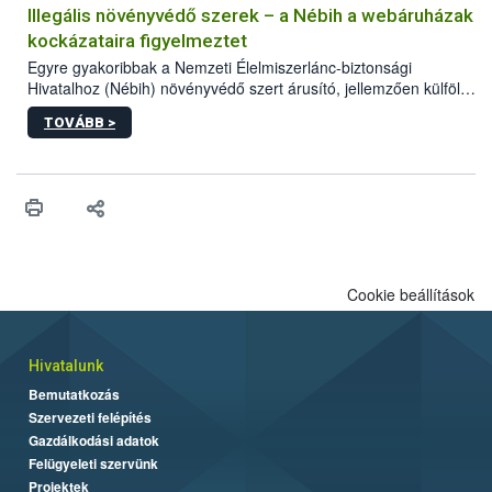
számára kiemelten fontos a járványvédelmi előírások szigorú
Illegális növényvédő szerek – a Nébih a webáruházak
betartása.
kockázataira figyelmeztet
Egyre gyakoribbak a Nemzeti Élelmiszerlánc-biztonsági
Hivatalhoz (Nébih) növényvédő szert árusító, jellemzően külföldi
honlapok kapcsán érkező bejelentések. Emellett az ilyen
TOVÁBB >
termékeket kínáló kéretlen online reklámok mennyisége is
számottevően megnövekedett az elmúlt időszakban. A Nébih
összegyűjtötte az illegális növényvédő szerek kapcsán
előforduló árulkodó jeleket, valamint a webáruházakból való
vásárlás kockázatait.
Cookie beállítások
Hivatalunk
Bemutatkozás
Szervezeti felépítés
Gazdálkodási adatok
Felügyeleti szervünk
Projektek