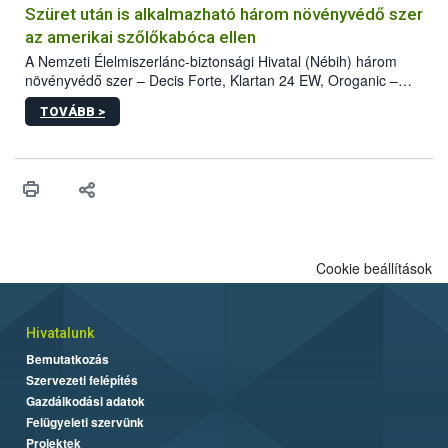
hatósággal is összehangolják a terjedés megállítása érdekében.
Szüret után is alkalmazható három növényvédő szer
az amerikai szőlőkabóca ellen
A Nemzeti Élelmiszerlánc-biztonsági Hivatal (Nébih) három
növényvédő szer – Decis Forte, Klartan 24 EW, Oroganic –
engedélyokiratát módosította, így azok a szüretet követően,
TOVÁBB >
egészen a vesszőérettség (BBCH 91) stádiumáig
felhasználhatóak a szőlőben. A kiterjesztések célja, hogy a korai
érésű szőlőkben is legyen lehetőség a károsító elleni további
védekezésre. Az Oroganic készítmény kis kiszerelésben kiskerti
felhasználók számára is elérhető és ökológiai termesztésben is
engedélyezett.
Cookie beállítások
Hivatalunk
Bemutatkozás
Szervezeti felépítés
Gazdálkodási adatok
Felügyeleti szervünk
Projektek