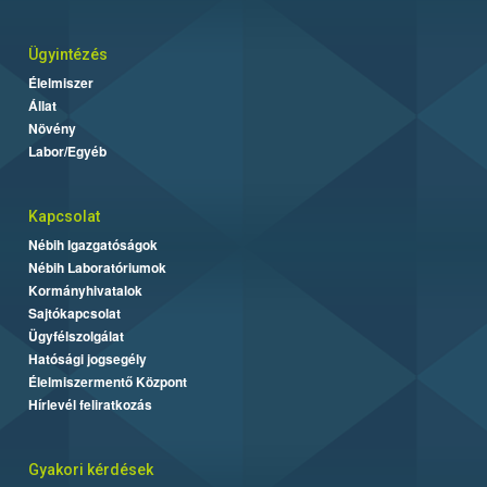
Ügyintézés
Élelmiszer
Állat
Növény
Labor/Egyéb
Kapcsolat
Nébih Igazgatóságok
Nébih Laboratóriumok
Kormányhivatalok
Sajtókapcsolat
Ügyfélszolgálat
Hatósági jogsegély
Élelmiszermentő Központ
Hírlevél feliratkozás
Gyakori kérdések