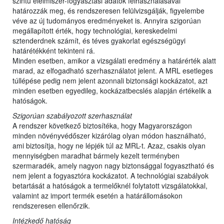
szintű élelmiszer-fogyasztási adatok felhasználásával
határozzák meg, és rendszeresen felülvizsgálják, figyelembe
véve az új tudományos eredményeket is. Annyira szigorúan
megállapított érték, hogy technológiai, kereskedelmi
sztenderdnek számít, és téves gyakorlat egészségügyi
határétékként tekinteni rá.
Minden esetben, amikor a vizsgálati eredmény a határérték alatt
marad, az elfogadható szerhasználatot jelent. A MRL esetleges
túllépése pedig nem jelent azonnali biztonsági kockázatot, azt
minden esetben egyedileg, kockázatbecslés alapján értékelik a
hatóságok.
Szigorúan szabályozott szerhasználat
A rendszer következő biztosítéka, hogy Magyarországon
minden növényvédőszer kizárólag olyan módon használható,
ami biztosítja, hogy ne lépjék túl az MRL-t. Azaz, csakis olyan
mennyiségben maradhat bármely kezelt terményben
szermaradék, amely nagyon nagy biztonsággal fogyasztható és
nem jelent a fogyasztóra kockázatot. A technológiai szabályok
betartását a hatóságok a termelőknél folytatott vizsgálatokkal,
valamint az import termék esetén a határállomásokon
rendszeresen ellenőrzik.
Intézkedő hatóság