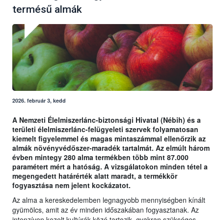
termésű almák
2026. február 3, kedd
A Nemzeti Élelmiszerlánc-biztonsági Hivatal (Nébih) és a
területi élelmiszerlánc-felügyeleti szervek folyamatosan
kiemelt figyelemmel és magas mintaszámmal ellenőrzik az
almák növényvédőszer-maradék tartalmát. Az elmúlt három
évben mintegy 280 alma termékben több mint 87.000
paramétert mért a hatóság. A vizsgálatokon minden tétel a
megengedett határérték alatt maradt, a termékkör
fogyasztása nem jelent kockázatot.
Az alma a kereskedelemben legnagyobb mennyiségben kínált
gyümölcs, amit az év minden időszakában fogyasztanak. Az
intenzíven kezelt kultúrák közé tartozik, gyakran szükséges