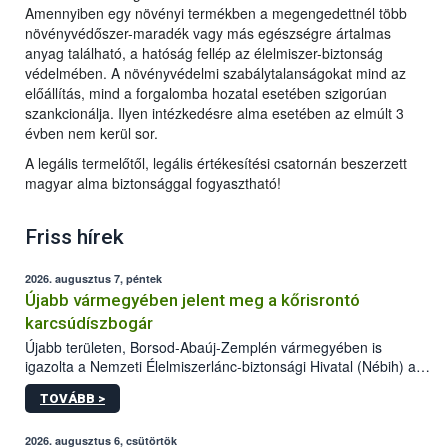
Amennyiben egy növényi termékben a megengedettnél több
növényvédőszer-maradék vagy más egészségre ártalmas
anyag található, a hatóság fellép az élelmiszer-biztonság
védelmében. A növényvédelmi szabálytalanságokat mind az
előállítás, mind a forgalomba hozatal esetében szigorúan
szankcionálja. Ilyen intézkedésre alma esetében az elmúlt 3
évben nem kerül sor.
A legális termelőtől, legális értékesítési csatornán beszerzett
magyar alma biztonsággal fogyasztható!
Friss hírek
2026. augusztus 7, péntek
Újabb vármegyében jelent meg a kőrisrontó
karcsúdíszbogár
Újabb területen, Borsod-Abaúj-Zemplén vármegyében is
igazolta a Nemzeti Élelmiszerlánc-biztonsági Hivatal (Nébih) a
kőrisrontó karcsúdíszbogár (Agrilus planipennis) jelenlétét. A
TOVÁBB >
kártevőt nem csak színcsapdában találták meg, de már fertőzött
fában is azonosították. A növényvédelmi szakemberek folytatják
az intenzív felderítést, emellett az intézkedéseket a szlovák
2026. augusztus 6, csütörtök