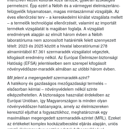
permetezni. Épp ezért a Nébih és a vármegyei élelmiszerlánc-
felügyelők folyamatosan, magas mintaszámmal vizsgálják. Az
éves ellenőrzési terv – a kereskedelmi kínálat vizsgálata mellett
– a termelők technológiai ellenőrzését, valamint az importált
termékek vizsgálatát is magában foglalja. A vizsgálati
eredmények alapján az elmúlt három évben a Nébih
laboratóriuma nem azonosított határérték felett szennyezett
tételt: 2023 és 2025 között a hivatal laboratóriumai 278
almamintából 87.361 szermaradék vizsgálatot végeztek,
kifogásolt eredmény nélkül. Az Európai Élelmiszer-biztonsági
Hatóság (EFSA) jelentéseiben sem szerepel kifogásolt
növényvédőszer-maradék almában az utóbbi három évben.
Mit jelent a megengedett szermaradék-szint?
A hatékony és gazdaságos mezőgazdasági termelés –
elsősorban kémiai – növényvédelem nélkül szinte
elképzelhetetlen. A biztonságos használat érdekében az
Európai Unióban, így Magyarországon is minden olyan
növényvédőszer-hatóanyagra, amely az élelmiszereken
keresztül eljuthat a fogyasztókhoz, meghatároznak egy
maximálisan megengedett szermaradék-szintet (MRL). Ezeket
az értékeket komplex kockázatbecslési eljárás alapján, uniós