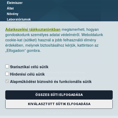
Élelmiszer
Állat
Növény
Laboratóriumok
Labor/Egyéb
Adatkezelési tájékoztatónkban
megismerheti, hogyan
gondoskodunk személyes adatai védelméről. Weboldalunk
cookie-kat (sütiket) használ a jobb felhasználói élmény
érdekében, melynek biztosításához kérjük, kattintson az
„Elfogadom” gombra.
Statisztikai célú sütik
Nemzeti Élelmiszerlánc-biztonsági Hivatal
Hirdetési célú sütik
Cím: 1024 Budapest, Keleti Károly utca. 24.
Alapműködést biztosító és funkcionális sütik
Levelezési cím: 1525 Budapest. Pf. 30.
ÖSSZES SÜTI ELFOGADÁSA
E-mail:
ugyfelszolgalat@nebih.gov.hu
Zöld szám: 06-80/263-244
KIVÁLASZTOTT SÜTIK ELFOGADÁSA
Telefon: 06-1/ 336-9000
Fax: 06-1/336-9479