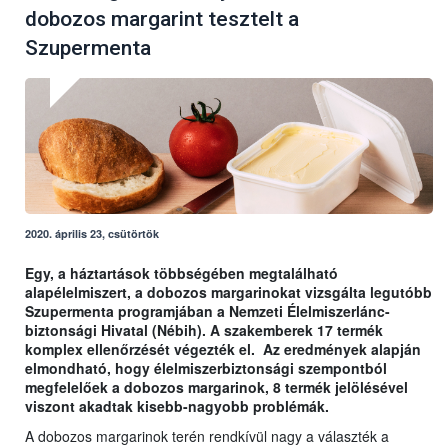
dobozos margarint tesztelt a
Szupermenta
2020. április 23, csütörtök
Egy, a háztartások többségében megtalálható
alapélelmiszert, a dobozos margarinokat vizsgálta legutóbb
Szupermenta programjában a Nemzeti Élelmiszerlánc-
biztonsági Hivatal (Nébih). A szakemberek 17 termék
komplex ellenőrzését végezték el. Az eredmények alapján
elmondható, hogy élelmiszerbiztonsági szempontból
megfelelőek a dobozos margarinok, 8 termék jelölésével
viszont akadtak kisebb-nagyobb problémák.
A dobozos margarinok terén rendkívül nagy a választék a