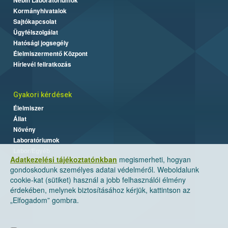
Kormányhivatalok
Sajtókapcsolat
Ügyfélszolgálat
Hatósági jogsegély
Élelmiszermentő Központ
Hírlevél feliratkozás
Gyakori kérdések
Élelmiszer
Állat
Növény
Laboratóriumok
Labor/Egyéb
Adatkezelési tájékoztatónkban
megismerheti, hogyan
gondoskodunk személyes adatai védelméről. Weboldalunk
cookie-kat (sütiket) használ a jobb felhasználói élmény
érdekében, melynek biztosításához kérjük, kattintson az
„Elfogadom” gombra.