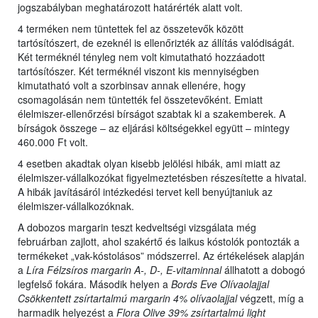
jogszabályban meghatározott határérték alatt volt.
4 terméken nem tüntettek fel az összetevők között
tartósítószert, de ezeknél is ellenőrizték az állítás valódiságát.
Két terméknél tényleg nem volt kimutatható hozzáadott
tartósítószer. Két terméknél viszont kis mennyiségben
kimutatható volt a szorbinsav annak ellenére, hogy
csomagolásán nem tüntették fel összetevőként. Emiatt
élelmiszer-ellenőrzési bírságot szabtak ki a szakemberek. A
bírságok összege – az eljárási költségekkel együtt – mintegy
460.000 Ft volt.
4 esetben akadtak olyan kisebb jelölési hibák, ami miatt az
élelmiszer-vállalkozókat figyelmeztetésben részesítette a hivatal.
A hibák javításáról intézkedési tervet kell benyújtaniuk az
élelmiszer-vállalkozóknak.
A dobozos margarin teszt kedveltségi vizsgálata még
februárban zajlott, ahol szakértő és laikus kóstolók pontozták a
termékeket „vak-kóstolásos” módszerrel. Az értékelések alapján
a
Líra Félzsíros margarin A-, D-, E-vitaminnal
állhatott a dobogó
legfelső fokára. Második helyen a
Bords Eve Olívaolajjal
Csökkentett zsírtartalmú margarin 4% olívaolajjal
végzett, míg a
harmadik helyezést a
Flora Olive 39% zsírtartalmú light