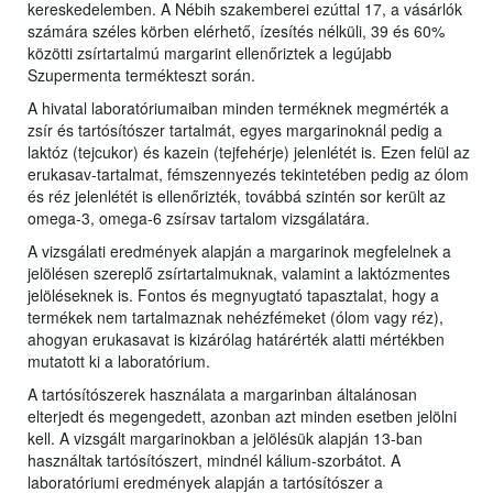
kereskedelemben. A Nébih szakemberei ezúttal 17, a vásárlók
számára széles körben elérhető, ízesítés nélküli, 39 és 60%
közötti zsírtartalmú margarint ellenőriztek a legújabb
Szupermenta termékteszt során.
A hivatal laboratóriumaiban minden terméknek megmérték a
zsír és tartósítószer tartalmát, egyes margarinoknál pedig a
laktóz (tejcukor) és kazein (tejfehérje) jelenlétét is. Ezen felül az
erukasav-tartalmat, fémszennyezés tekintetében pedig az ólom
és réz jelenlétét is ellenőrizték, továbbá szintén sor került az
omega-3, omega-6 zsírsav tartalom vizsgálatára.
A vizsgálati eredmények alapján a margarinok megfelelnek a
jelölésen szereplő zsírtartalmuknak, valamint a laktózmentes
jelöléseknek is. Fontos és megnyugtató tapasztalat, hogy a
termékek nem tartalmaznak nehézfémeket (ólom vagy réz),
ahogyan erukasavat is kizárólag határérték alatti mértékben
mutatott ki a laboratórium.
A tartósítószerek használata a margarinban általánosan
elterjedt és megengedett, azonban azt minden esetben jelölni
kell. A vizsgált margarinokban a jelölésük alapján 13-ban
használtak tartósítószert, mindnél kálium-szorbátot. A
laboratóriumi eredmények alapján a tartósítószer a