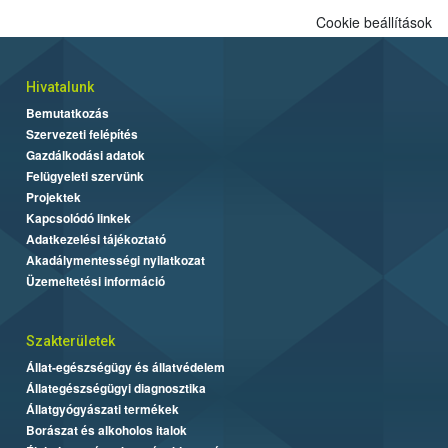
alapján alakult ki. A teszt a Nébih tordasi fajtakísérleti állomásán
Cookie beállítások
folytatódik a növények fejlődésének nyomonkövetésével.
Hivatalunk
Bemutatkozás
Szervezeti felépítés
Gazdálkodási adatok
Felügyeleti szervünk
Projektek
Kapcsolódó linkek
Adatkezelési tájékoztató
Akadálymentességi nyilatkozat
Üzemeltetési információ
Szakterületek
Állat-egészségügy és állatvédelem
Állategészségügyi diagnosztika
Állatgyógyászati termékek
Borászat és alkoholos italok