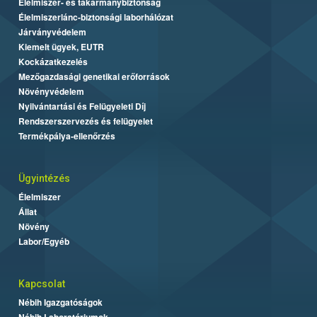
Élelmiszer- és takarmánybiztonság
Élelmiszerlánc-biztonsági laborhálózat
Járványvédelem
Kiemelt ügyek, EUTR
Kockázatkezelés
Mezőgazdasági genetikai erőforrások
Növényvédelem
Nyilvántartási és Felügyeleti Díj
Rendszerszervezés és felügyelet
Termékpálya-ellenőrzés
Ügyintézés
Élelmiszer
Állat
Növény
Labor/Egyéb
Kapcsolat
Nébih Igazgatóságok
Nébih Laboratóriumok