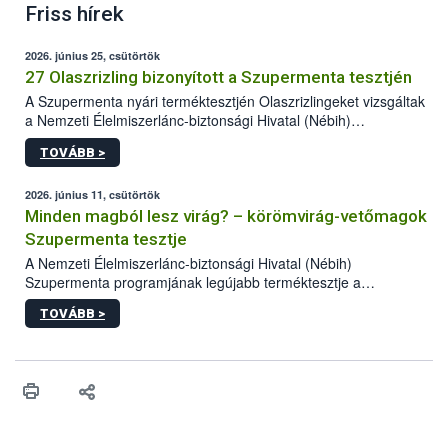
Friss hírek
2026. június 25, csütörtök
27 Olaszrizling bizonyított a Szupermenta tesztjén
A Szupermenta nyári terméktesztjén Olaszrizlingeket vizsgáltak
a Nemzeti Élelmiszerlánc-biztonsági Hivatal (Nébih)
szakemberei. Összesen 27 bor került „nagyító alá”, melyek az
TOVÁBB >
élelmiszerbiztonsági és -minőségi vizsgálatok, valamint a
jelölés-ellenőrzés szempontjából is megfeleltek. A kedveltségi
vizsgálaton az is kiderült, melyek a kóstolók által
2026. június 11, csütörtök
legkedveltebbnek ítélt Olaszrizlingek.
Minden magból lesz virág? – körömvirág-vetőmagok
Szupermenta tesztje
A Nemzeti Élelmiszerlánc-biztonsági Hivatal (Nébih)
Szupermenta programjának legújabb terméktesztje a
körömvirág-vetőmagokra fókuszált. A hatósági vizsgálatokon a
TOVÁBB >
szakemberek 16 kereskedelmi forgalomban kapható terméket
ellenőriztek. Három vetőmagtétel csírázóképessége nem felelt
meg a jogszabályi előírásoknak, egy további termék pedig a
tisztasági követelményeknek nem tett eleget. A hatósági
felügyelők mind a négy esetben eljárást indítottak és elrendelték
a termékek forgalomból történő kivonását. A végső rangsor a
kedveltségi és a hatósági vizsgálat összesített eredményei