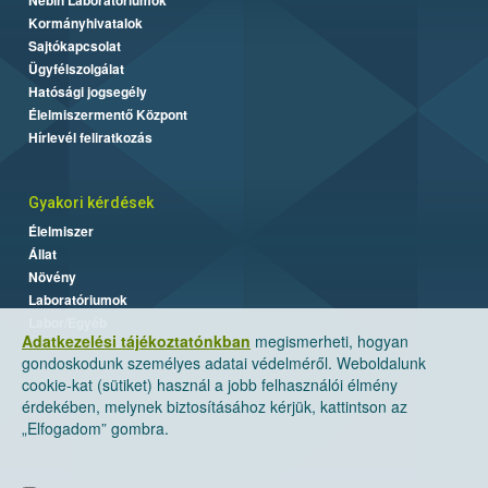
Kormányhivatalok
Sajtókapcsolat
Ügyfélszolgálat
Hatósági jogsegély
Élelmiszermentő Központ
Hírlevél feliratkozás
Gyakori kérdések
Élelmiszer
Állat
Növény
Laboratóriumok
Labor/Egyéb
Adatkezelési tájékoztatónkban
megismerheti, hogyan
gondoskodunk személyes adatai védelméről. Weboldalunk
cookie-kat (sütiket) használ a jobb felhasználói élmény
érdekében, melynek biztosításához kérjük, kattintson az
„Elfogadom” gombra.