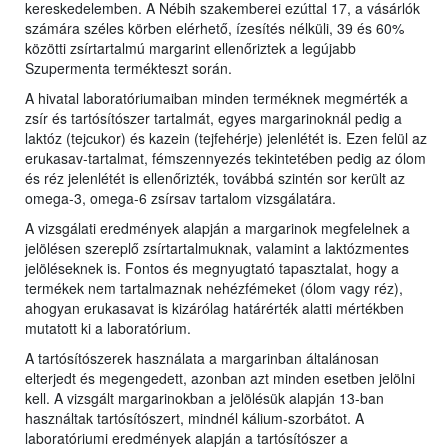
kereskedelemben. A Nébih szakemberei ezúttal 17, a vásárlók
számára széles körben elérhető, ízesítés nélküli, 39 és 60%
közötti zsírtartalmú margarint ellenőriztek a legújabb
Szupermenta termékteszt során.
A hivatal laboratóriumaiban minden terméknek megmérték a
zsír és tartósítószer tartalmát, egyes margarinoknál pedig a
laktóz (tejcukor) és kazein (tejfehérje) jelenlétét is. Ezen felül az
erukasav-tartalmat, fémszennyezés tekintetében pedig az ólom
és réz jelenlétét is ellenőrizték, továbbá szintén sor került az
omega-3, omega-6 zsírsav tartalom vizsgálatára.
A vizsgálati eredmények alapján a margarinok megfelelnek a
jelölésen szereplő zsírtartalmuknak, valamint a laktózmentes
jelöléseknek is. Fontos és megnyugtató tapasztalat, hogy a
termékek nem tartalmaznak nehézfémeket (ólom vagy réz),
ahogyan erukasavat is kizárólag határérték alatti mértékben
mutatott ki a laboratórium.
A tartósítószerek használata a margarinban általánosan
elterjedt és megengedett, azonban azt minden esetben jelölni
kell. A vizsgált margarinokban a jelölésük alapján 13-ban
használtak tartósítószert, mindnél kálium-szorbátot. A
laboratóriumi eredmények alapján a tartósítószer a