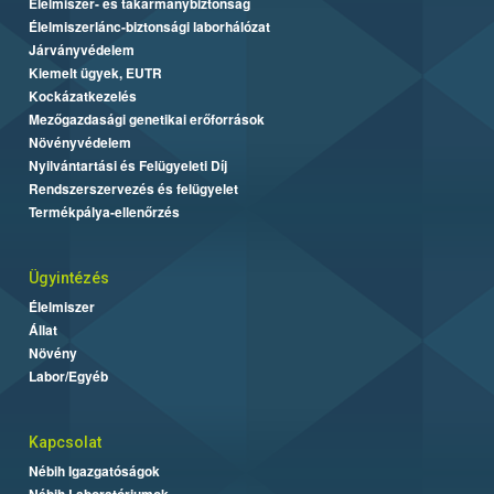
Élelmiszer- és takarmánybiztonság
Élelmiszerlánc-biztonsági laborhálózat
Járványvédelem
Kiemelt ügyek, EUTR
Kockázatkezelés
Mezőgazdasági genetikai erőforrások
Növényvédelem
Nyilvántartási és Felügyeleti Díj
Rendszerszervezés és felügyelet
Termékpálya-ellenőrzés
Ügyintézés
Élelmiszer
Állat
Növény
Labor/Egyéb
Kapcsolat
Nébih Igazgatóságok
Nébih Laboratóriumok