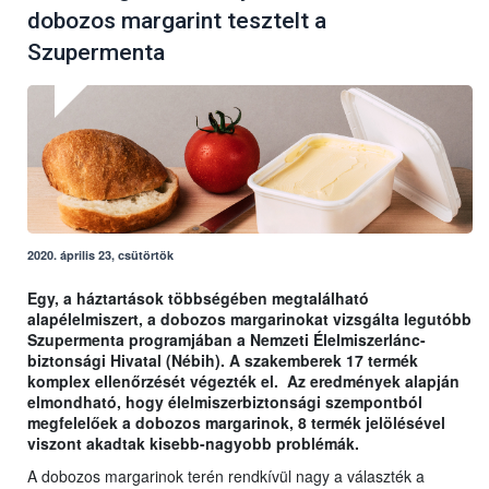
dobozos margarint tesztelt a
Szupermenta
2020. április 23, csütörtök
Egy, a háztartások többségében megtalálható
alapélelmiszert, a dobozos margarinokat vizsgálta legutóbb
Szupermenta programjában a Nemzeti Élelmiszerlánc-
biztonsági Hivatal (Nébih). A szakemberek 17 termék
komplex ellenőrzését végezték el. Az eredmények alapján
elmondható, hogy élelmiszerbiztonsági szempontból
megfelelőek a dobozos margarinok, 8 termék jelölésével
viszont akadtak kisebb-nagyobb problémák.
A dobozos margarinok terén rendkívül nagy a választék a