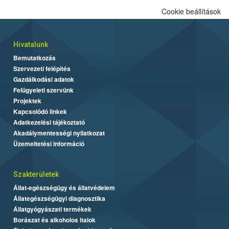
alapján alakult ki. A teszt a Nébih tordasi fajtakísérleti állomásán
Cookie beállítások
folytatódik a növények fejlődésének nyomonkövetésével.
Hivatalunk
Bemutatkozás
Szervezeti felépítés
Gazdálkodási adatok
Felügyeleti szervünk
Projektek
Kapcsolódó linkek
Adatkezelési tájékoztató
Akadálymentességi nyilatkozat
Üzemeltetési információ
Szakterületek
Állat-egészségügy és állatvédelem
Állategészségügyi diagnosztika
Állatgyógyászati termékek
Borászat és alkoholos italok