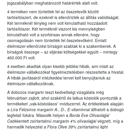
jogszabályban meghatározott határérték alatt volt.
4 terméken nem tüntettek fel az összetevők között
tartósítószert, de ezeknél is ellenőrizték az állítás valódiságát.
Két terméknél tényleg nem volt kimutatható hozzáadott
tartósítószer. Két terméknél viszont kis mennyiségben
kimutatható volt a szorbinsav annak ellenére, hogy
csomagolásán nem tüntették fel összetevőként. Emiatt
élelmiszer-ellenőrzési bírságot szabtak ki a szakemberek. A
bírságok összege – az eljárási költségekkel együtt – mintegy
460.000 Ft volt.
4 esetben akadtak olyan kisebb jelölési hibák, ami miatt az
élelmiszer-vállalkozókat figyelmeztetésben részesítette a hivatal.
A hibák javításáról intézkedési tervet kell benyújtaniuk az
élelmiszer-vállalkozóknak.
A dobozos margarin teszt kedveltségi vizsgálata még
februárban zajlott, ahol szakértő és laikus kóstolók pontozták a
termékeket „vak-kóstolásos” módszerrel. Az értékelések alapján
a
Líra Félzsíros margarin A-, D-, E-vitaminnal
állhatott a dobogó
legfelső fokára. Második helyen a
Bords Eve Olívaolajjal
Csökkentett zsírtartalmú margarin 4% olívaolajjal
végzett, míg a
harmadik helyezést a
Flora Olive 39% zsírtartalmú light