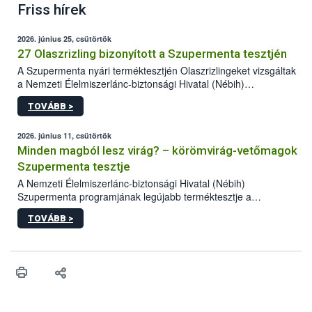
Friss hírek
2026. június 25, csütörtök
27 Olaszrizling bizonyított a Szupermenta tesztjén
A Szupermenta nyári terméktesztjén Olaszrizlingeket vizsgáltak
a Nemzeti Élelmiszerlánc-biztonsági Hivatal (Nébih)
szakemberei. Összesen 27 bor került „nagyító alá”, melyek az
TOVÁBB >
élelmiszerbiztonsági és -minőségi vizsgálatok, valamint a
jelölés-ellenőrzés szempontjából is megfeleltek. A kedveltségi
vizsgálaton az is kiderült, melyek a kóstolók által
2026. június 11, csütörtök
legkedveltebbnek ítélt Olaszrizlingek.
Minden magból lesz virág? – körömvirág-vetőmagok
Szupermenta tesztje
A Nemzeti Élelmiszerlánc-biztonsági Hivatal (Nébih)
Szupermenta programjának legújabb terméktesztje a
körömvirág-vetőmagokra fókuszált. A hatósági vizsgálatokon a
TOVÁBB >
szakemberek 16 kereskedelmi forgalomban kapható terméket
ellenőriztek. Három vetőmagtétel csírázóképessége nem felelt
meg a jogszabályi előírásoknak, egy további termék pedig a
tisztasági követelményeknek nem tett eleget. A hatósági
felügyelők mind a négy esetben eljárást indítottak és elrendelték
a termékek forgalomból történő kivonását. A végső rangsor a
kedveltségi és a hatósági vizsgálat összesített eredményei