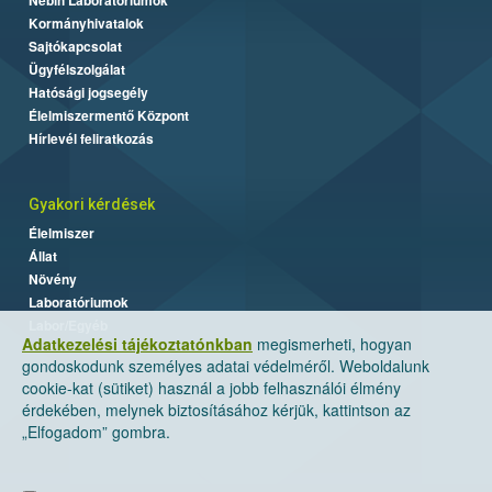
Kormányhivatalok
Sajtókapcsolat
Ügyfélszolgálat
Hatósági jogsegély
Élelmiszermentő Központ
Hírlevél feliratkozás
Gyakori kérdések
Élelmiszer
Állat
Növény
Laboratóriumok
Labor/Egyéb
Adatkezelési tájékoztatónkban
megismerheti, hogyan
gondoskodunk személyes adatai védelméről. Weboldalunk
cookie-kat (sütiket) használ a jobb felhasználói élmény
érdekében, melynek biztosításához kérjük, kattintson az
„Elfogadom” gombra.