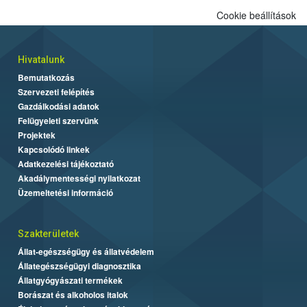
alapján alakult ki. A teszt a Nébih tordasi fajtakísérleti állomásán
Cookie beállítások
folytatódik a növények fejlődésének nyomonkövetésével.
Hivatalunk
Bemutatkozás
Szervezeti felépítés
Gazdálkodási adatok
Felügyeleti szervünk
Projektek
Kapcsolódó linkek
Adatkezelési tájékoztató
Akadálymentességi nyilatkozat
Üzemeltetési információ
Szakterületek
Állat-egészségügy és állatvédelem
Állategészségügyi diagnosztika
Állatgyógyászati termékek
Borászat és alkoholos italok