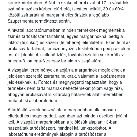
kereskedelemben. A Nébih szakemberei ezúttal 17, a vásárlók
számára széles körben elérhető, ízesítés nélküli, 39 és 60%
közötti zsírtartalmú margarint ellenőriztek a legújabb
Szupermenta termékteszt során.
A hivatal laboratóriumaiban minden terméknek megmérték a
zsír és tartósítószer tartalmát, egyes margarinoknál pedig a
laktóz (tejcukor) és kazein (tejfehérje) jelenlétét is. Ezen felül az
erukasav-tartalmat, fémszennyezés tekintetében pedig az ólom
és réz jelenlétét is ellenőrizték, továbbá szintén sor került az
omega-3, omega-6 zsírsav tartalom vizsgálatára.
A vizsgálati eredmények alapján a margarinok megfelelnek a
jelölésen szereplő zsírtartalmuknak, valamint a laktózmentes
jelöléseknek is. Fontos és megnyugtató tapasztalat, hogy a
termékek nem tartalmaznak nehézfémeket (ólom vagy réz),
ahogyan erukasavat is kizárólag határérték alatti mértékben
mutatott ki a laboratórium.
A tartósítószerek használata a margarinban általánosan
elterjedt és megengedett, azonban azt minden esetben jelölni
kell. A vizsgált margarinokban a jelölésük alapján 13-ban
használtak tartósítószert, mindnél kálium-szorbátot. A
laboratóriumi eredmények alapján a tartósítószer a