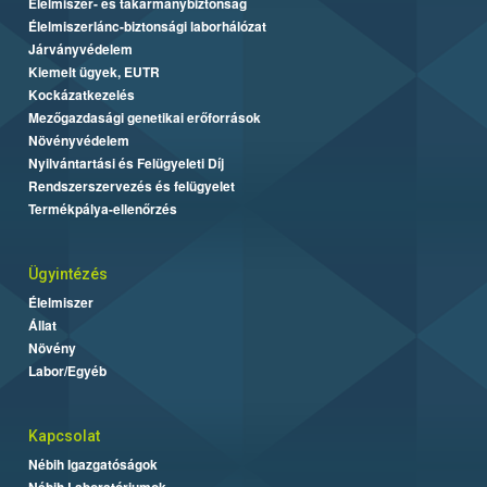
Élelmiszer- és takarmánybiztonság
Élelmiszerlánc-biztonsági laborhálózat
Járványvédelem
Kiemelt ügyek, EUTR
Kockázatkezelés
Mezőgazdasági genetikai erőforrások
Növényvédelem
Nyilvántartási és Felügyeleti Díj
Rendszerszervezés és felügyelet
Termékpálya-ellenőrzés
Ügyintézés
Élelmiszer
Állat
Növény
Labor/Egyéb
Kapcsolat
Nébih Igazgatóságok
Nébih Laboratóriumok