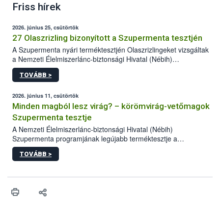
Friss hírek
2026. június 25, csütörtök
27 Olaszrizling bizonyított a Szupermenta tesztjén
A Szupermenta nyári terméktesztjén Olaszrizlingeket vizsgáltak
a Nemzeti Élelmiszerlánc-biztonsági Hivatal (Nébih)
szakemberei. Összesen 27 bor került „nagyító alá”, melyek az
TOVÁBB >
élelmiszerbiztonsági és -minőségi vizsgálatok, valamint a
jelölés-ellenőrzés szempontjából is megfeleltek. A kedveltségi
vizsgálaton az is kiderült, melyek a kóstolók által
2026. június 11, csütörtök
legkedveltebbnek ítélt Olaszrizlingek.
Minden magból lesz virág? – körömvirág-vetőmagok
Szupermenta tesztje
A Nemzeti Élelmiszerlánc-biztonsági Hivatal (Nébih)
Szupermenta programjának legújabb terméktesztje a
körömvirág-vetőmagokra fókuszált. A hatósági vizsgálatokon a
TOVÁBB >
szakemberek 16 kereskedelmi forgalomban kapható terméket
ellenőriztek. Három vetőmagtétel csírázóképessége nem felelt
meg a jogszabályi előírásoknak, egy további termék pedig a
tisztasági követelményeknek nem tett eleget. A hatósági
felügyelők mind a négy esetben eljárást indítottak és elrendelték
a termékek forgalomból történő kivonását. A végső rangsor a
kedveltségi és a hatósági vizsgálat összesített eredményei