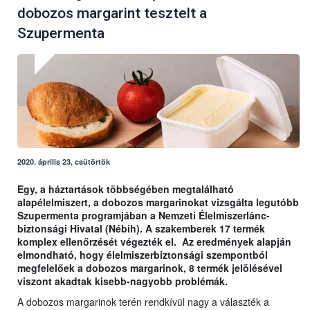
dobozos margarint tesztelt a
Szupermenta
2020. április 23, csütörtök
Egy, a háztartások többségében megtalálható
alapélelmiszert, a dobozos margarinokat vizsgálta legutóbb
Szupermenta programjában a Nemzeti Élelmiszerlánc-
biztonsági Hivatal (Nébih). A szakemberek 17 termék
komplex ellenőrzését végezték el. Az eredmények alapján
elmondható, hogy élelmiszerbiztonsági szempontból
megfelelőek a dobozos margarinok, 8 termék jelölésével
viszont akadtak kisebb-nagyobb problémák.
A dobozos margarinok terén rendkívül nagy a választék a