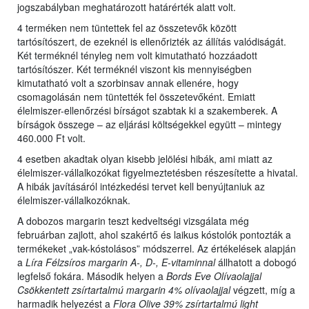
jogszabályban meghatározott határérték alatt volt.
4 terméken nem tüntettek fel az összetevők között
tartósítószert, de ezeknél is ellenőrizték az állítás valódiságát.
Két terméknél tényleg nem volt kimutatható hozzáadott
tartósítószer. Két terméknél viszont kis mennyiségben
kimutatható volt a szorbinsav annak ellenére, hogy
csomagolásán nem tüntették fel összetevőként. Emiatt
élelmiszer-ellenőrzési bírságot szabtak ki a szakemberek. A
bírságok összege – az eljárási költségekkel együtt – mintegy
460.000 Ft volt.
4 esetben akadtak olyan kisebb jelölési hibák, ami miatt az
élelmiszer-vállalkozókat figyelmeztetésben részesítette a hivatal.
A hibák javításáról intézkedési tervet kell benyújtaniuk az
élelmiszer-vállalkozóknak.
A dobozos margarin teszt kedveltségi vizsgálata még
februárban zajlott, ahol szakértő és laikus kóstolók pontozták a
termékeket „vak-kóstolásos” módszerrel. Az értékelések alapján
a
Líra Félzsíros margarin A-, D-, E-vitaminnal
állhatott a dobogó
legfelső fokára. Második helyen a
Bords Eve Olívaolajjal
Csökkentett zsírtartalmú margarin 4% olívaolajjal
végzett, míg a
harmadik helyezést a
Flora Olive 39% zsírtartalmú light