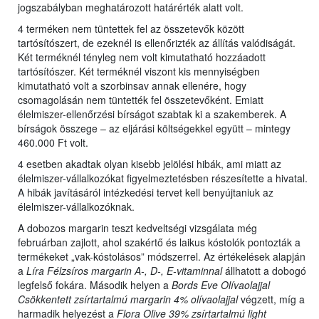
jogszabályban meghatározott határérték alatt volt.
4 terméken nem tüntettek fel az összetevők között
tartósítószert, de ezeknél is ellenőrizték az állítás valódiságát.
Két terméknél tényleg nem volt kimutatható hozzáadott
tartósítószer. Két terméknél viszont kis mennyiségben
kimutatható volt a szorbinsav annak ellenére, hogy
csomagolásán nem tüntették fel összetevőként. Emiatt
élelmiszer-ellenőrzési bírságot szabtak ki a szakemberek. A
bírságok összege – az eljárási költségekkel együtt – mintegy
460.000 Ft volt.
4 esetben akadtak olyan kisebb jelölési hibák, ami miatt az
élelmiszer-vállalkozókat figyelmeztetésben részesítette a hivatal.
A hibák javításáról intézkedési tervet kell benyújtaniuk az
élelmiszer-vállalkozóknak.
A dobozos margarin teszt kedveltségi vizsgálata még
februárban zajlott, ahol szakértő és laikus kóstolók pontozták a
termékeket „vak-kóstolásos” módszerrel. Az értékelések alapján
a
Líra Félzsíros margarin A-, D-, E-vitaminnal
állhatott a dobogó
legfelső fokára. Második helyen a
Bords Eve Olívaolajjal
Csökkentett zsírtartalmú margarin 4% olívaolajjal
végzett, míg a
harmadik helyezést a
Flora Olive 39% zsírtartalmú light