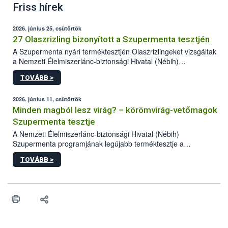
Friss hírek
2026. június 25, csütörtök
27 Olaszrizling bizonyított a Szupermenta tesztjén
A Szupermenta nyári terméktesztjén Olaszrizlingeket vizsgáltak
a Nemzeti Élelmiszerlánc-biztonsági Hivatal (Nébih)
szakemberei. Összesen 27 bor került „nagyító alá”, melyek az
TOVÁBB >
élelmiszerbiztonsági és -minőségi vizsgálatok, valamint a
jelölés-ellenőrzés szempontjából is megfeleltek. A kedveltségi
vizsgálaton az is kiderült, melyek a kóstolók által
2026. június 11, csütörtök
legkedveltebbnek ítélt Olaszrizlingek.
Minden magból lesz virág? – körömvirág-vetőmagok
Szupermenta tesztje
A Nemzeti Élelmiszerlánc-biztonsági Hivatal (Nébih)
Szupermenta programjának legújabb terméktesztje a
körömvirág-vetőmagokra fókuszált. A hatósági vizsgálatokon a
TOVÁBB >
szakemberek 16 kereskedelmi forgalomban kapható terméket
ellenőriztek. Három vetőmagtétel csírázóképessége nem felelt
meg a jogszabályi előírásoknak, egy további termék pedig a
tisztasági követelményeknek nem tett eleget. A hatósági
felügyelők mind a négy esetben eljárást indítottak és elrendelték
a termékek forgalomból történő kivonását. A végső rangsor a
kedveltségi és a hatósági vizsgálat összesített eredményei