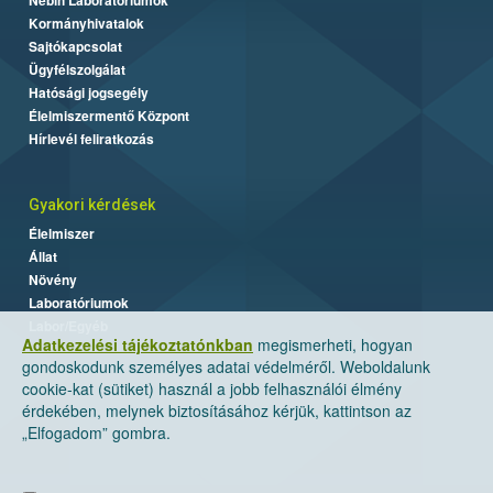
Kormányhivatalok
Sajtókapcsolat
Ügyfélszolgálat
Hatósági jogsegély
Élelmiszermentő Központ
Hírlevél feliratkozás
Gyakori kérdések
Élelmiszer
Állat
Növény
Laboratóriumok
Labor/Egyéb
Adatkezelési tájékoztatónkban
megismerheti, hogyan
gondoskodunk személyes adatai védelméről. Weboldalunk
cookie-kat (sütiket) használ a jobb felhasználói élmény
érdekében, melynek biztosításához kérjük, kattintson az
„Elfogadom” gombra.