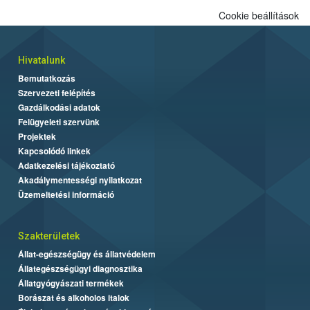
alapján alakult ki. A teszt a Nébih tordasi fajtakísérleti állomásán
Cookie beállítások
folytatódik a növények fejlődésének nyomonkövetésével.
Hivatalunk
Bemutatkozás
Szervezeti felépítés
Gazdálkodási adatok
Felügyeleti szervünk
Projektek
Kapcsolódó linkek
Adatkezelési tájékoztató
Akadálymentességi nyilatkozat
Üzemeltetési információ
Szakterületek
Állat-egészségügy és állatvédelem
Állategészségügyi diagnosztika
Állatgyógyászati termékek
Borászat és alkoholos italok