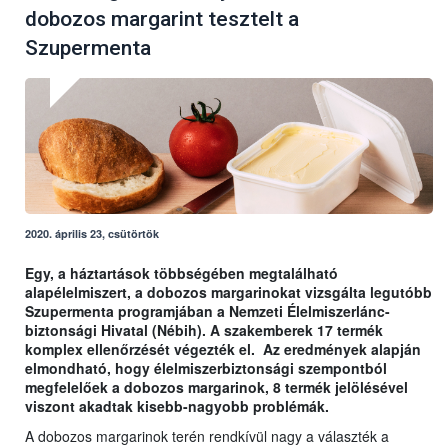
dobozos margarint tesztelt a
Szupermenta
2020. április 23, csütörtök
Egy, a háztartások többségében megtalálható
alapélelmiszert, a dobozos margarinokat vizsgálta legutóbb
Szupermenta programjában a Nemzeti Élelmiszerlánc-
biztonsági Hivatal (Nébih). A szakemberek 17 termék
komplex ellenőrzését végezték el. Az eredmények alapján
elmondható, hogy élelmiszerbiztonsági szempontból
megfelelőek a dobozos margarinok, 8 termék jelölésével
viszont akadtak kisebb-nagyobb problémák.
A dobozos margarinok terén rendkívül nagy a választék a