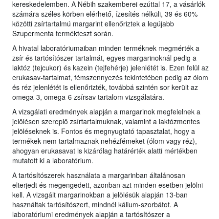
kereskedelemben. A Nébih szakemberei ezúttal 17, a vásárlók
számára széles körben elérhető, ízesítés nélküli, 39 és 60%
közötti zsírtartalmú margarint ellenőriztek a legújabb
Szupermenta termékteszt során.
A hivatal laboratóriumaiban minden terméknek megmérték a
zsír és tartósítószer tartalmát, egyes margarinoknál pedig a
laktóz (tejcukor) és kazein (tejfehérje) jelenlétét is. Ezen felül az
erukasav-tartalmat, fémszennyezés tekintetében pedig az ólom
és réz jelenlétét is ellenőrizték, továbbá szintén sor került az
omega-3, omega-6 zsírsav tartalom vizsgálatára.
A vizsgálati eredmények alapján a margarinok megfelelnek a
jelölésen szereplő zsírtartalmuknak, valamint a laktózmentes
jelöléseknek is. Fontos és megnyugtató tapasztalat, hogy a
termékek nem tartalmaznak nehézfémeket (ólom vagy réz),
ahogyan erukasavat is kizárólag határérték alatti mértékben
mutatott ki a laboratórium.
A tartósítószerek használata a margarinban általánosan
elterjedt és megengedett, azonban azt minden esetben jelölni
kell. A vizsgált margarinokban a jelölésük alapján 13-ban
használtak tartósítószert, mindnél kálium-szorbátot. A
laboratóriumi eredmények alapján a tartósítószer a