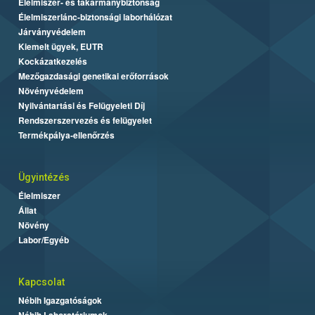
Élelmiszer- és takarmánybiztonság
Élelmiszerlánc-biztonsági laborhálózat
Járványvédelem
Kiemelt ügyek, EUTR
Kockázatkezelés
Mezőgazdasági genetikai erőforrások
Növényvédelem
Nyilvántartási és Felügyeleti Díj
Rendszerszervezés és felügyelet
Termékpálya-ellenőrzés
Ügyintézés
Élelmiszer
Állat
Növény
Labor/Egyéb
Kapcsolat
Nébih Igazgatóságok
Nébih Laboratóriumok