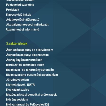
Felügyeleti szervünk
Projektek
Kapcsolódó linkek
Adatkezelési tájékoztató
Akadálymentességi nyilatkozat
Üzemeltetési információ
Szakterületek
Állat-egészségügy és állatvédelem
Állategészségügyi diagnosztika
Állatgyógyászati termékek
Borászat és alkoholos italok
Élelmiszer- és takarmánybiztonság
Élelmiszerlánc-biztonsági laborhálózat
Járványvédelem
Kiemelt ügyek, EUTR
Kockázatkezelés
Mezőgazdasági genetikai erőforrások
Növényvédelem
Nyilvántartási és Felügyeleti Díj