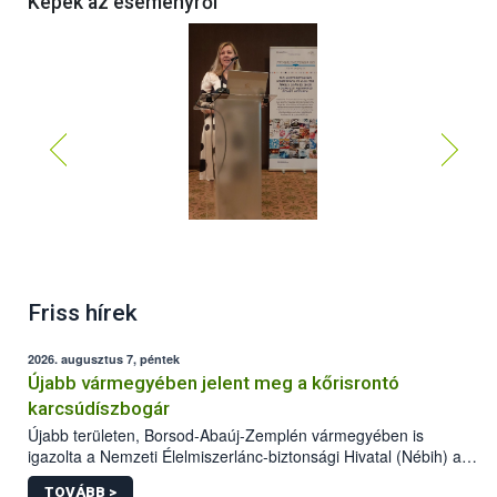
Képek az eseményről
Friss hírek
2026. augusztus 7, péntek
Újabb vármegyében jelent meg a kőrisrontó
karcsúdíszbogár
Újabb területen, Borsod-Abaúj-Zemplén vármegyében is
igazolta a Nemzeti Élelmiszerlánc-biztonsági Hivatal (Nébih) a
kőrisrontó karcsúdíszbogár (Agrilus planipennis) jelenlétét. A
TOVÁBB >