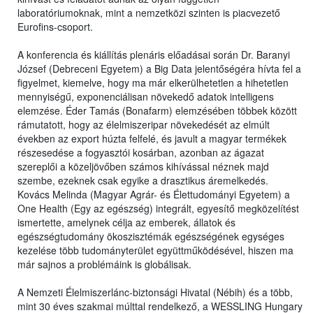
laboratóriumoknak, mint a nemzetközi szinten is piacvezető
Eurofins-csoport.
A konferencia és kiállítás plenáris előadásai során Dr. Baranyi
József (Debreceni Egyetem) a Big Data jelentőségéra hívta fel a
figyelmet, kiemelve, hogy ma már elkerülhetetlen a hihetetlen
mennyiségű, exponenciálisan növekedő adatok intelligens
elemzése. Éder Tamás (Bonafarm) elemzésében többek között
rámutatott, hogy az élelmiszeripar növekedését az elmúlt
években az export húzta felfelé, és javult a magyar termékek
részesedése a fogyasztói kosárban, azonban az ágazat
szereplői a közeljövőben számos kihívással néznek majd
szembe, ezeknek csak egyike a drasztikus áremelkedés.
Kovács Melinda (Magyar Agrár- és Élettudományi Egyetem) a
One Health (Egy az egészség) integrált, egyesítő megközelítést
ismertette, amelynek célja az emberek, állatok és
egészségtudomány ökoszisztémák egészségének egységes
kezelése több tudományterület együttműködésével, hiszen ma
már sajnos a problémáink is globálisak.
A Nemzeti Élelmiszerlánc-biztonsági Hivatal (Nébih) és a több,
mint 30 éves szakmai múlttal rendelkező, a WESSLING Hungary