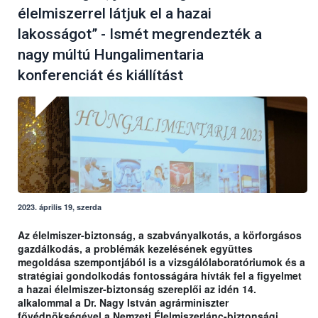
élelmiszerrel látjuk el a hazai
lakosságot” - Ismét megrendezték a
nagy múltú Hungalimentaria
konferenciát és kiállítást
2023. április 19, szerda
Az élelmiszer-biztonság, a szabványalkotás, a körforgásos
gazdálkodás, a problémák kezelésének együttes
megoldása szempontjából is a vizsgálólaboratóriumok és a
stratégiai gondolkodás fontosságára hívták fel a figyelmet
a hazai élelmiszer-biztonság szereplői az idén 14.
alkalommal a Dr. Nagy István agrárminiszter
fővédnökségével a Nemzeti Élelmiszerlánc-biztonsági