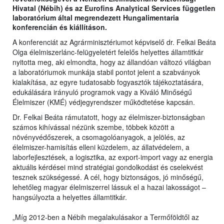
Hivatal (Nébih) és az Eurofins Analytical Services független
laboratórium által megrendezett Hungalimentaria
konferencián és kiállításon.
A konferenciát az Agrárminisztériumot képviselő dr. Felkai Beáta
Olga élelmiszerlánc-felügyeletért felelős helyettes államtitkár
nyitotta meg, aki elmondta, hogy az állandóan változó világban
a laboratóriumok munkája stabil pontot jelent a szabványok
kialakítása, az egyre tudatosabb fogyasztók tájékoztatására,
edukálására irányuló programok vagy a Kiváló Minőségű
Élelmiszer (KMÉ) védjegyrendszer működtetése kapcsán.
Dr. Felkai Beáta rámutatott, hogy az élelmiszer-biztonságban
számos kihívással nézünk szembe, többek között a
növényvédőszerek, a csomagolóanyagok, a jelölés, az
élelmiszer-hamisítás elleni küzdelem, az állatvédelem, a
laborfejlesztések, a logisztika, az export-import vagy az energia
aktuális kérdései mind stratégiai gondolkodást és cselekvést
tesznek szükségessé. A cél, hogy biztonságos, jó minőségű,
lehetőleg magyar élelmiszerrel lássuk el a hazai lakosságot –
hangsúlyozta a helyettes államtitkár.
„Míg 2012-ben a Nébih megalakulásakor a Termőföldtől az