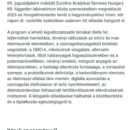
Kft. jogutódjaként működő Eurofins Analytical Services Hungary
Kft. független laboratórium közös szervezésében megvalósuló
2023-as Hungalimentarián ismét a hagyományokhoz híven, két
napon át, nyolcféle szekcióban csaknem 60 előadás hangzott el.
A program a lehető legváltozatosabb témákat ölelte fel:
tejtermékek hamisítása, törvényi változások az ivóvíz és más
élelmiszerek tekintetében, a csomagolóanyagokból kioldódó
vegyületek, a GMO-k, mikotoxinok vizsgálata, alternatív
fehérjeforrások, tiltott hatóanyagok fogyasztószerekben és a
potencianövelőkben, növényi eredetű, mérgező anyagok az
élelmiszerekben, a hatósági ellenőrzés fontossága, a mintavétel
szerepe, a probiotikumok definíciója, a karbonlábnyom-elemzés
az élelmiszer-ellátási lánc mentén, digitális azonosítás a
csomagolás élethosszon át tartó nyomkövetéséért, az
élelmiszerláncban felhasznált fertőtlenítőszerek ellenőrzésének
módszerei. A látogatók előadásokat hallhattak a közétkeztetési
és a táplálkozás-egészségügyről is.