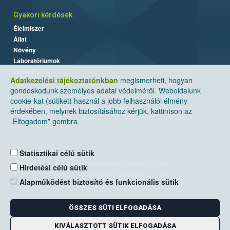
Gyakori kérdések
Élelmiszer
Állat
Növény
Laboratóriumok
Labor/Egyéb
Adatkezelési tájékoztatónkban
megismerheti, hogyan
gondoskodunk személyes adatai védelméről. Weboldalunk
cookie-kat (sütiket) használ a jobb felhasználói élmény
érdekében, melynek biztosításához kérjük, kattintson az
„Elfogadom” gombra.
Statisztikai célú sütik
Nemzeti Élelmiszerlánc-biztonsági Hivatal
Hirdetési célú sütik
Cím: 1024 Budapest, Keleti Károly utca. 24.
Alapműködést biztosító és funkcionális sütik
Levelezési cím: 1525 Budapest. Pf. 30.
ÖSSZES SÜTI ELFOGADÁSA
E-mail:
ugyfelszolgalat@nebih.gov.hu
Zöld szám: 06-80/263-244
KIVÁLASZTOTT SÜTIK ELFOGADÁSA