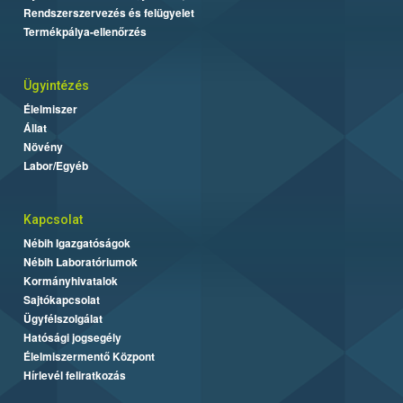
Rendszerszervezés és felügyelet
Termékpálya-ellenőrzés
Ügyintézés
Élelmiszer
Állat
Növény
Labor/Egyéb
Kapcsolat
Nébih Igazgatóságok
Nébih Laboratóriumok
Kormányhivatalok
Sajtókapcsolat
Ügyfélszolgálat
Hatósági jogsegély
Élelmiszermentő Központ
Hírlevél feliratkozás