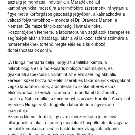
asztalig jelmondattal indultunk, a Maradék nélkül
kampányunkkal most újra a termőföldre szeretnénk irányítani a
figyelmet a körforgásos gazdaság jegyében, alkalmazkodva a
változó folyamatokhoz – mondta el Dr. Oravecz Márton, a
Nemzeti Élelmiszerlánc-biztonsági Hivatal elnöke.
Köszöntőjében kiemelte, a laboratóriumi vizsgálatok szerepét és
segítségét akár a hatósági, akár a vállalkozói szféra számára a
határértékeknek történő megfelelés és a különböző
döntéshozatalok során.
„A Hungalimentaria célja, hogy az analitikai kémia, a
mikrobiológia és a molekuláris biológia tudományos, és
gyakorlati aspektusait, valamint az élelmiszer-jog aktuális
kéréseit közel hozza az élelmiszerek és takarmányok vizsgálatát
végző laboratóriumok, a döntéshozó szakemberek és az
élelmiszeripar szereplői számára – mondta el Dr. Zanathy
László a Nébih mellett az eseményt szervező Eurofins Analytical
Services Hungary Kft. független laboratórium ügyvezető
igazgatója.
Számos kiemelt terület, így az élelmiszerekben jelen lévő
allergének, a talaj, a nemrég megjelent húspótló ételek vagy az
antibiotikumoknak ellenálló baktériumok vizsgálata állandó
kihívást és feladatot adnak az olyan független