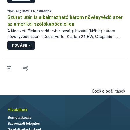
kártevőt nem csak színcsapdában találták meg, de már fertőzött
fában is azonosították. A növényvédelmi szakemberek folytatják
az intenzív felderítést, emellett az intézkedéseket a szlovák
2026. augusztus 6, csütörtök
hatósággal is összehangolják a terjedés megállítása érdekében.
Szüret után is alkalmazható három növényvédő szer
az amerikai szőlőkabóca ellen
A Nemzeti Élelmiszerlánc-biztonsági Hivatal (Nébih) három
növényvédő szer – Decis Forte, Klartan 24 EW, Oroganic –
engedélyokiratát módosította, így azok a szüretet követően,
TOVÁBB >
egészen a vesszőérettség (BBCH 91) stádiumáig
felhasználhatóak a szőlőben. A kiterjesztések célja, hogy a korai
érésű szőlőkben is legyen lehetőség a károsító elleni további
védekezésre. Az Oroganic készítmény kis kiszerelésben kiskerti
felhasználók számára is elérhető és ökológiai termesztésben is
engedélyezett.
Cookie beállítások
Hivatalunk
Bemutatkozás
Szervezeti felépítés
Gazdálkodási adatok