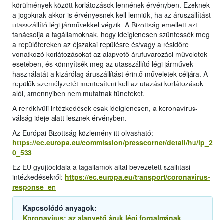
körülmények között korlátozások lennének érvényben. Ezeknek
a jogoknak akkor is érvényesnek kell lenniük, ha az áruszállítást
utasszállító légi járművekkel végzik. A Bizottság emellett azt
tanácsolja a tagállamoknak, hogy ideiglenesen szüntessék meg
a repülőtereken az éjszakai repülésre és/vagy a résidőre
vonatkozó korlátozásokat az alapvető árufuvarozási műveletek
esetében, és könnyítsék meg az utasszállító légi járművek
használatát a kizárólag áruszállítást érintő műveletek céljára. A
repülők személyzetét mentesíteni kell az utazási korlátozások
alól, amennyiben nem mutatnak tüneteket.
A rendkívüli intézkedések csak ideiglenesen, a koronavírus-
válság ideje alatt lesznek érvényben.
Az Európai Bizottság közlemény itt olvasható:
https://ec.europa.eu/commission/presscorner/detail/hu/ip_2
0_533
Ez EU gyűjtőoldala a tagállamok által bevezetett szállítási
intézkedésekről:
https://ec.europa.eu/transport/coronavirus-
response_en
Kapcsolódó anyagok:
Koronavírus: az alapvető áruk légi forgalmának