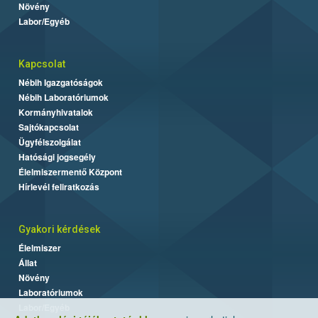
Növény
Labor/Egyéb
Kapcsolat
Nébih Igazgatóságok
Nébih Laboratóriumok
Kormányhivatalok
Sajtókapcsolat
Ügyfélszolgálat
Hatósági jogsegély
Élelmiszermentő Központ
Hírlevél feliratkozás
Gyakori kérdések
Élelmiszer
Állat
Növény
Laboratóriumok
Labor/Egyéb