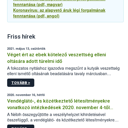
fenntartása (pdf, magyar)
Koronavírus: az alapvető áruk légi forgalmának
fenntartása (pdf, angol)
Friss hírek
2021. május 13, csütörtök
Véget ért az ebek kötelező veszettség elleni
oltására adott türelmi idő
A fokozatos nyitáshoz igazodva megszűnt a kutyák veszettség
elleni ismétlő oltásának beadatására tavaly márciusban
elrendelt türelmi idő. A hatóság kéri az érintett kutyatartókat,
TOVÁBB >
hogy lehetőség szerint mielőbb pótolják állatuknál az
esetlegesen elmaradt oltást.
2020. november 16, hétfő
Vendéglátó-, és közétkeztető létesítményekre
vonatkozó intézkedések 2020. november 4-től
visszavonásig
A Nébih összegyűjtötte a veszélyhelyzet kihirdetésével
összefüggő, a vendéglátó- és közétkeztető létesítményekre
vonatkozó legfontosabb és aktuális információkat.