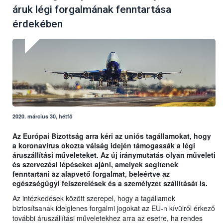
áruk légi forgalmának fenntartása
érdekében
2020. március 30, hétfő
Az Európai Bizottság arra kéri az uniós tagállamokat, hogy
a koronavírus okozta válság idején támogassák a légi
áruszállítási műveleteket. Az új iránymutatás olyan műveleti
és szervezési lépéseket ajánl, amelyek segítenek
fenntartani az alapvető forgalmat, beleértve az
egészségügyi felszerelések és a személyzet szállítását is.
Az intézkedések között szerepel, hogy a tagállamok
biztosítsanak ideiglenes forgalmi jogokat az EU-n kívülről érkező
további áruszállítási műveletekhez arra az esetre, ha rendes