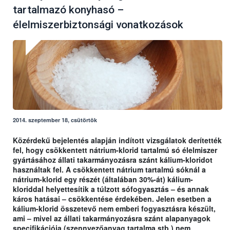
tartalmazó konyhasó –
élelmiszerbiztonsági vonatkozások
2014. szeptember 18, csütörtök
Közérdekű bejelentés alapján indított vizsgálatok derítették
fel, hogy csökkentett nátrium-klorid tartalmú só élelmiszer
gyártásához állati takarmányozásra szánt kálium-kloridot
használtak fel. A csökkentett nátrium tartalmú sóknál a
nátrium-klorid egy részét (általában 30%-át) kálium-
kloriddal helyettesítik a túlzott sófogyasztás – és annak
káros hatásai – csökkentése érdekében. Jelen esetben a
kálium-klorid összetevő nem emberi fogyasztásra készült,
ami – mivel az állati takarmányozásra szánt alapanyagok
specifikációja (szennyezőanyag tartalma stb.) nem