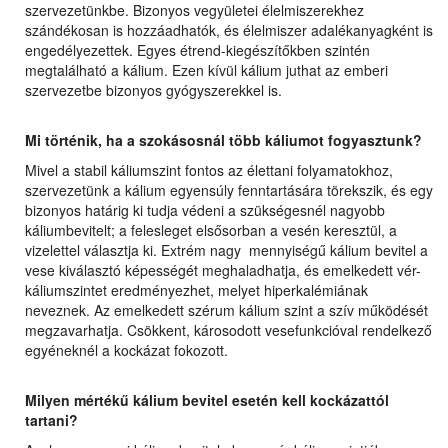
szervezetünkbe. Bizonyos vegyületei élelmiszerekhez
szándékosan is hozzáadhatók, és élelmiszer adalékanyagként is
engedélyezettek. Egyes étrend-kiegészítőkben szintén
megtalálható a kálium. Ezen kívül kálium juthat az emberi
szervezetbe bizonyos gyógyszerekkel is.
Mi történik, ha a szokásosnál több káliumot fogyasztunk?
Mivel a stabil káliumszint fontos az élettani folyamatokhoz,
szervezetünk a kálium egyensúly fenntartására törekszik, és egy
bizonyos határig ki tudja védeni a szükségesnél nagyobb
káliumbevitelt; a felesleget elsősorban a vesén keresztül, a
vizelettel választja ki. Extrém nagy mennyiségű kálium bevitel a
vese kiválasztó képességét meghaladhatja, és emelkedett vér-
káliumszintet eredményezhet, melyet hiperkalémiának
neveznek. Az emelkedett szérum kálium szint a szív működését
megzavarhatja. Csökkent, károsodott vesefunkcióval rendelkező
egyéneknél a kockázat fokozott.
Milyen mértékű kálium bevitel esetén kell kockázattól
tartani?