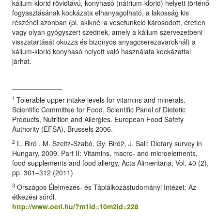
kálium-klorid rövidtávú, konyhasó (nátrium-klorid) helyett történő
fogyasztásának kockázata elhanyagolható, a lakosság kis
részénél azonban (pl. akiknél a vesefunkció károsodott, éretlen
vagy olyan gyógyszert szednek, amely a kálium szervezetbeni
visszatartását okozza és bizonyos anyagcserezavaroknál) a
kálium-klorid konyhasó helyett való használata kockázattal
járhat.
_____________
1
Tolerable upper intake levels for vitamins and minerals.
Scientific Committee for Food, Scientific Panel of Dietetic
Products, Nutrition and Allergies. European Food Safety
Authority (EFSA), Brussels 2006.
2
L. Biró , M. Szeitz-Szabó, Gy. Biró2, J. Sali: Dietary survey in
Hungary, 2009. Part II: Vitamins, macro- and microelements,
food supplements and food allergy, Acta Alimentaria, Vol. 40 (2),
pp. 301–312 (2011)
3
Országos Élelmezés- és Táplálkozástudományi Intézet: Az
étkezési sóról.
http://www.oeti.hu/?m1id=10m2id=228