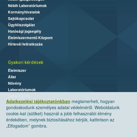
Nébih Laboratóriumok
Kormányhivatalok
Sajtókapcsolat
Ügyfélszolgálat
Hatósági jogsegély
Élelmiszermentő Központ
Hírlevél feliratkozás
Gyakori kérdések
Élelmiszer
Állat
Növény
Laboratóriumok
Labor/Egyéb
Adatkezelési tájékoztatónkban
megismerheti, hogyan
gondoskodunk személyes adatai védelméről. Weboldalunk
cookie-kat (sütiket) használ a jobb felhasználói élmény
érdekében, melynek biztosításához kérjük, kattintson az
„Elfogadom” gombra.