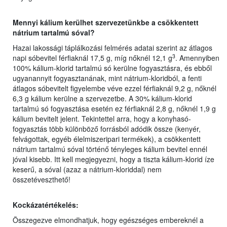
Mennyi kálium kerülhet szervezetünkbe a csökkentett
nátrium tartalmú sóval?
Hazai lakossági táplálkozási felmérés adatai szerint az átlagos
3
napi sóbevitel férfiaknál 17,5 g, míg nőknél 12,1 g
. Amennyiben
100% kálium-klorid tartalmú só kerülne fogyasztásra, és ebből
ugyanannyit fogyasztanának, mint nátrium-kloridból, a fenti
átlagos sóbevitelt figyelembe véve ezzel férfiaknál 9,2 g, nőknél
6,3 g kálium kerülne a szervezetbe. A 30% kálium-klorid
tartalmú só fogyasztása esetén ez férfiaknál 2,8 g, nőknél 1,9 g
kálium bevitelt jelent. Tekintettel arra, hogy a konyhasó-
fogyasztás több különböző forrásból adódik össze (kenyér,
felvágottak, egyéb élelmiszeripari termékek), a csökkentett
nátrium tartalmú sóval történő tényleges kálium bevitel ennél
jóval kisebb. Itt kell megjegyezni, hogy a tiszta kálium-klorid íze
keserű, a sóval (azaz a nátrium-kloriddal) nem
összetéveszthető!
Kockázatértékelés:
Összegezve elmondhatjuk, hogy egészséges embereknél a