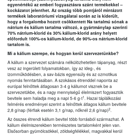
egyenértékű az emberi fogyasztásra szánt termékekkel –
kockázatot jelenthet. Az ország több pontjáról mintázott
termékek laboratóriumi vizsgálatai során az is kiderült,
hogy a forgalomba hozott csökkentett Na tartalmú sónak a
nátrium és kálium tartalma változó, a gyártmánylap szerinti
70% nátrium-klorid és 30% kálium-klorid arány helyett
előfordult 100%-os kálium-klorid, de 90%-os nátrium-klorid
tartalom is.
Mi a kálium szerepe, és hogyan kerül szervezetünkbe?
A kálium a szervezet számára nélkülözhetetlen tápanyag, részt
vesz az ingerületi folyamatokban, így az ideg-, és
izomműködésben, a sav-bázis egyensúly és az ozmotikus
nyomás fenntartásában. A szokásos étrenddel naponta az
európai felnőttek átlagosan 3-4 g káliumot visznek be a
szervezetükbe, és a nagy mennyiségű élelmiszert fogyasztók
1
bevitele sem haladja meg a napi 5-6 g-t
. Hazai táplálkozási
felmérés eredményei szerint a felnőttek átlagos kálium bevitele
2
2,8 g/nap (férfiak esetén 3,1 g/nap, nőknél 2,6 g/nap)
.
Az összes étrendi kálium bevitel több forrásból származhat. A
kálium élelmiszerekben természetes tartalomként jelen van.
Elsősorban gyümölcsökkel, zöldségfélékkel, magvakkal kerül