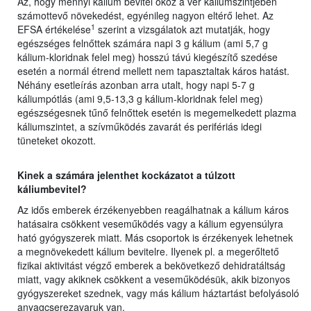
Az, hogy mennyi kálium bevitel okoz a vér káliumszintjében
számottevő növekedést, egyénileg nagyon eltérő lehet. Az
1
EFSA értékelése
szerint a vizsgálatok azt mutatják, hogy
egészséges felnőttek számára napi 3 g kálium (ami 5,7 g
kálium-kloridnak felel meg) hosszú távú kiegészítő szedése
esetén a normál étrend mellett nem tapasztaltak káros hatást.
Néhány esetleírás azonban arra utalt, hogy napi 5-7 g
káliumpótlás (ami 9,5-13,3 g kálium-kloridnak felel meg)
egészségesnek tűnő felnőttek esetén is megemelkedett plazma
káliumszintet, a szívműködés zavarát és perifériás idegi
tüneteket okozott.
Kinek a számára jelenthet kockázatot a túlzott
káliumbevitel?
Az idős emberek érzékenyebben reagálhatnak a kálium káros
hatásaira csökkent veseműködés vagy a kálium egyensúlyra
ható gyógyszerek miatt. Más csoportok is érzékenyek lehetnek
a megnövekedett kálium bevitelre. Ilyenek pl. a megerőltető
fizikai aktivitást végző emberek a bekövetkező dehidratáltság
miatt, vagy akiknek csökkent a veseműködésük, akik bizonyos
gyógyszereket szednek, vagy más kálium háztartást befolyásoló
anyagcserezavaruk van.