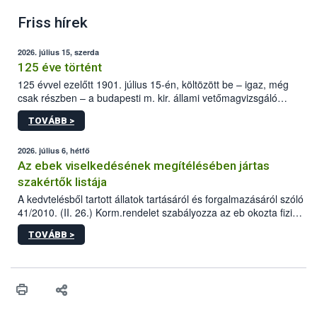
Friss hírek
2026. július 15, szerda
125 éve történt
125 évvel ezelőtt 1901. július 15-én, költözött be – igaz, még
csak részben – a budapesti m. kir. állami vetőmagvizsgáló
állomás a Kis Rókus utca 15. szám alatti, Czigler Győző által
TOVÁBB >
tervezett új épületébe.
2026. július 6, hétfő
Az ebek viselkedésének megítélésében jártas
szakértők listája
A kedvtelésből tartott állatok tartásáról és forgalmazásáról szóló
41/2010. (II. 26.) Korm.rendelet szabályozza az eb okozta fizikai
sérülés, illetve ennek veszélye keletkezésekor felmerülő
TOVÁBB >
hatósági feladatokat, valamint a veszélyes eb tartását és annak
engedélyezését. Ezen eljárások során szükség esetén be kell
vonni az ebek viselkedésének megítélésében jártas szakértőt.