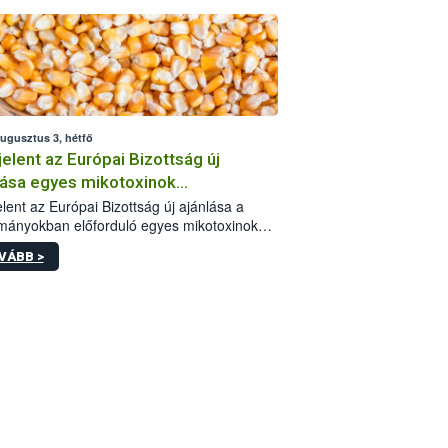
augusztus 3, hétfő
elent az Európai Bizottság új
lása egyes mikotoxinok
rmányokban való jelenlétéről
lent az Európai Bizottság új ajánlása a
mányokban előforduló egyes mikotoxinokkal
olatban. A dokumentum 2027-től új
VÁBB >
értékek alkalmazását írja elő, és a jelenleg
yos uniós ajánlások helyébe lép.