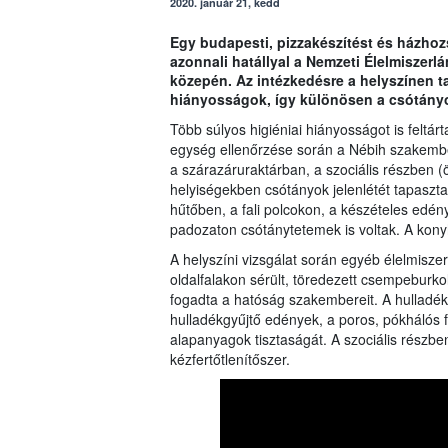
2020. január 21, kedd
Egy budapesti, pizzakészítést és házhoz
azonnali hatállyal a Nemzeti Élelmiszerl
közepén. Az intézkedésre a helyszínen ta
hiányosságok, így különösen a csótányok 
Több súlyos higiéniai hiányosságot is feltár
egység ellenőrzése során a Nébih szakember
a szárazáruraktárban, a szociális részben (
helyiségekben csótányok jelenlétét tapasztal
hűtőben, a fali polcokon, a készételes edén
padozaton csótánytetemek is voltak. A konyh
A helyszíni vizsgálat során egyéb élelmiszer
oldalfalakon sérült, töredezett csempeburko
fogadta a hatóság szakembereit. A hulladéktá
hulladékgyűjtő edények, a poros, pókhálós fa
alapanyagok tisztaságát. A szociális részb
kézfertőtlenítőszer.