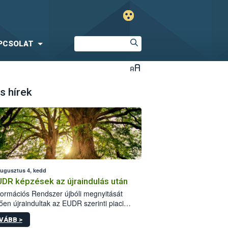
PCSOLAT
s hírek
augusztus 4, kedd
UDR képzések az újraindulás után
formációs Rendszer újbóli megnyitását
ően újraindultak az EUDR szerinti piaci
plőknek szóló online képzések.
VÁBB >