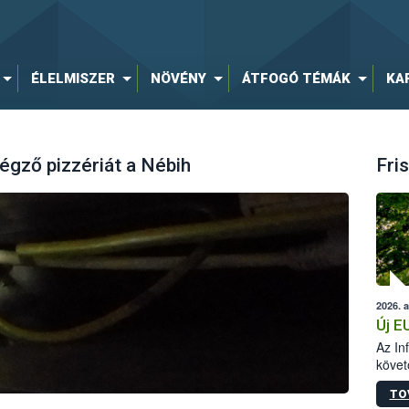
ÉLELMISZER
NÖVÉNY
ÁTFOGÓ TÉMÁK
KA
égző pizzériát a Nébih
Fris
2026. 
Új E
Az In
követ
szere
TO