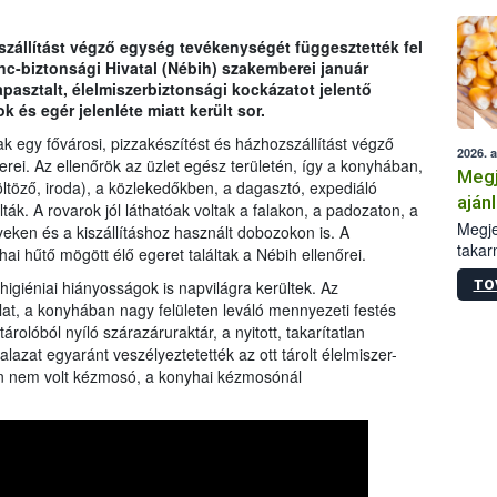
szállítást végző egység tevékenységét függesztették fel
ánc-biztonsági Hivatal (Nébih) szakemberei január
pasztalt, élelmiszerbiztonsági kockázatot jelentő
és egér jelenléte miatt került sor.
tak egy fővárosi, pizzakészítést és házhozszállítást végző
2026. 
ei. Az ellenőrök az üzlet egész területén, így a konyhában,
Megj
öltöző, iroda), a közlekedőkben, a dagasztó, expediáló
aján
ták. A rovarok jól láthatóak voltak a falakon, a padozaton, a
taka
Megje
yeken és a kiszállításhoz használt dobozokon is. A
takar
ai hűtő mögött élő egeret találtak a Nébih ellenőrei.
kapcs
TO
higiéniai hiányosságok is napvilágra kerültek. Az
irány
lat, a konyhában nagy felületen leváló mennyezeti festés
hatál
rolóból nyíló szárazáruraktár, a nyitott, takarítatlan
lazat egyaránt veszélyeztetették az ott tárolt élelmiszer-
en nem volt kézmosó, a konyhai kézmosónál