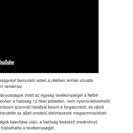
sságokat bemutató videó a cikkben leírtak vizuális
m tartalmaz.
 hiányosságok miatt az egység tevékenységét a Nébih
lmenően a hatóság 12 tétel jelöletlen, nem nyomonkövethető
miszert azonnali hatállyal kivont a forgalomból, és újbóli
elrendelte az állati eredetű élelmiszerek megsemmisítését.
ságok kijavítása után, a hatóság kedvező eredményű
 folytathatta a tevékenységét.