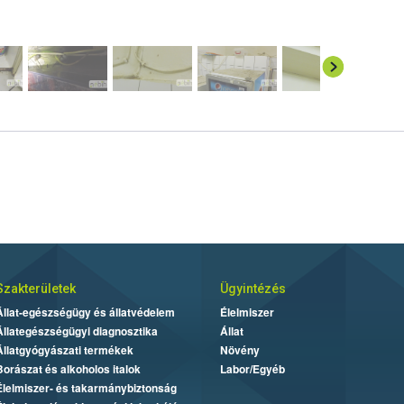
Szakterületek
Ügyintézés
Állat-egészségügy és állatvédelem
Élelmiszer
Állategészségügyi diagnosztika
Állat
Állatgyógyászati termékek
Növény
Borászat és alkoholos italok
Labor/Egyéb
Élelmiszer- és takarmánybiztonság