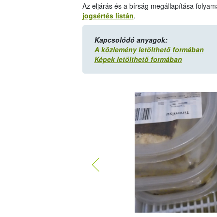
Az eljárás és a bírság megállapítása folyam
jogsértés listán
.
Kapcsolódó anyagok:
A közlemény letölthető formában
Képek letölthető formában