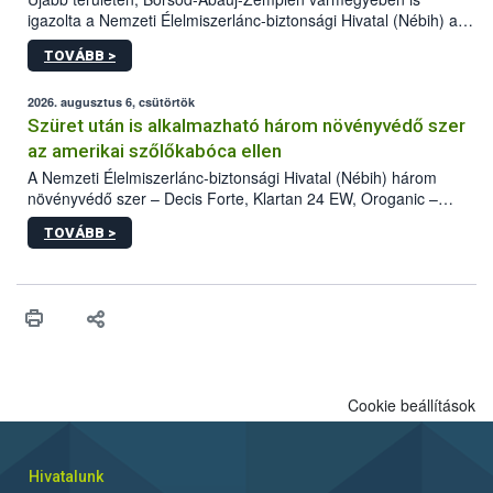
igazolta a Nemzeti Élelmiszerlánc-biztonsági Hivatal (Nébih) a
kőrisrontó karcsúdíszbogár (Agrilus planipennis) jelenlétét. A
TOVÁBB >
kártevőt nem csak színcsapdában találták meg, de már fertőzött
fában is azonosították. A növényvédelmi szakemberek folytatják
az intenzív felderítést, emellett az intézkedéseket a szlovák
2026. augusztus 6, csütörtök
hatósággal is összehangolják a terjedés megállítása érdekében.
Szüret után is alkalmazható három növényvédő szer
az amerikai szőlőkabóca ellen
A Nemzeti Élelmiszerlánc-biztonsági Hivatal (Nébih) három
növényvédő szer – Decis Forte, Klartan 24 EW, Oroganic –
engedélyokiratát módosította, így azok a szüretet követően,
TOVÁBB >
egészen a vesszőérettség (BBCH 91) stádiumáig
felhasználhatóak a szőlőben. A kiterjesztések célja, hogy a korai
érésű szőlőkben is legyen lehetőség a károsító elleni további
védekezésre. Az Oroganic készítmény kis kiszerelésben kiskerti
felhasználók számára is elérhető és ökológiai termesztésben is
engedélyezett.
Cookie beállítások
Hivatalunk