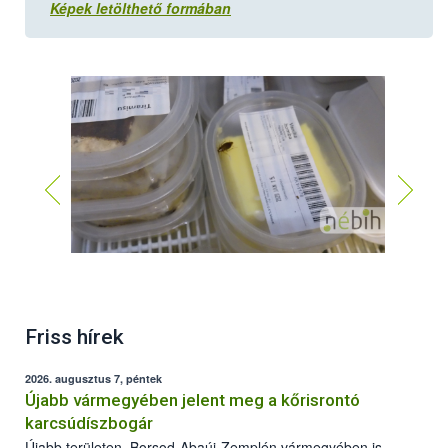
Képek letölthető formában
Friss hírek
2026. augusztus 7, péntek
Újabb vármegyében jelent meg a kőrisrontó
karcsúdíszbogár
Újabb területen, Borsod-Abaúj-Zemplén vármegyében is