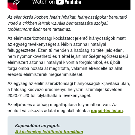
Az ellenőrzés közben feltárt hibákat, hiányosságokat bemutató
videó a cikkben leírtak vizuális bemutatására szolgál,
többletinformációt nem tartalmaz.
Az élelmiszerbiztonsági kockázatot jelentő hiányosságok miatt
az egység tevékenységét a Nébih azonnali hatállyal
felfüggesztette. Ezen túlmenően a hatóság 12 tétel jelöletlen,
nem nyomonkövethető és 1 tétel lejárt minőségmegőrzési idejű
élelmiszert azonnali hatállyal kivont a forgalomból, és újbóli
forgalomba hozatalát megtiltotta, valamint elrendelte az állati
eredetű élelmiszerek megsemmisítését.
Az egység az élelmiszerbiztonsági hiányosságok kijavítása után,
a hatóság kedvező eredményű helyszíni szemléjét követően
2020.01.20-tól folytathatta a tevékenységét.
Az eljárás és a bírság megállapítása folyamatban van. Az
érintett vállalkozás adatai megtalálhatóak a
jogsértés listán
.
Kapcsolódó anyagok:
A közlemény letölthető formában