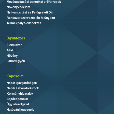
Mezőgazdasági genetikai erőforrások
Növényvédelem
Nyilvántartási és Felügyeleti Díj
Rendszerszervezés és felügyelet
Termékpálya-ellenőrzés
Ügyintézés
Élelmiszer
Állat
Növény
Labor/Egyéb
Kapcsolat
Nébih Igazgatóságok
Nébih Laboratóriumok
Kormányhivatalok
Sajtókapcsolat
Ügyfélszolgálat
Hatósági jogsegély