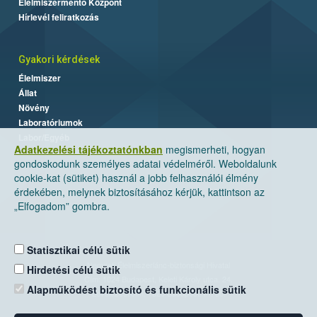
Élelmiszermentő Központ
Hírlevél feliratkozás
Gyakori kérdések
Élelmiszer
Állat
Növény
Laboratóriumok
Labor/Egyéb
Adatkezelési tájékoztatónkban
megismerheti, hogyan
gondoskodunk személyes adatai védelméről. Weboldalunk
cookie-kat (sütiket) használ a jobb felhasználói élmény
érdekében, melynek biztosításához kérjük, kattintson az
„Elfogadom” gombra.
Statisztikai célú sütik
Nemzeti Élelmiszerlánc-biztonsági Hivatal
Hirdetési célú sütik
Cím: 1024 Budapest, Keleti Károly utca. 24.
Alapműködést biztosító és funkcionális sütik
Levelezési cím: 1525 Budapest. Pf. 30.