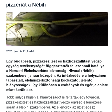
pizzériát a Nébih
2020. január 21, kedd
Egy budapesti, pizzakészítést és házhozszállítást végző
egység tevékenységét függesztették fel azonnali hatállyal
a Nemzeti Élelmiszerlánc-biztonsági Hivatal (Nébih)
szakemberei január közepén. Az intézkedésre a helyszínen
tapasztalt, élelmiszerbiztonsági kockázatot jelentő
hiányosságok, így különösen a csótányok és egér jelenléte
miatt került sor.
Több súlyos higiéniai hiányosságot is feltártak egy fővárosi,
pizzakészítést és házhozszállítást végző egység ellenőrzése
során a Nébih szakemberei. Az ellenőrök az üzlet egész