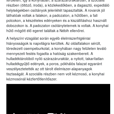
területén, így a konyhában, a szárazáruraktárban, a szociális
részben (öltöző, iroda), a közlekedőkben, a dagasztó, expediáló
helyiségekben csótányok jelenlétét tapasztalták. A rovarok jól
láthatóak voltak a falakon, a padozaton, a hűtőben, a fali
polcokon, a készételes edényeken és a kiszállításhoz használt
dobozokon is. A padozaton csótánytetemek is voltak. A konyhai
hűtő mögött élő egeret találtak a Nébih ellenőrei.
A helyszíni vizsgálat során egyéb élelmiszerhigiéniai
hiányosságok is napvilágra kerültek. Az oldalfalakon sérült,
töredezett csempeburkolat, a konyhában nagy felületen leváló
mennyezeti festés fogadta a hatóság szakembereit. A
hulladéktárolóból nyíló szárazáruraktár, a nyitott, takarítatlan
hulladékgyűjtő edények, a poros, pókhálós falazat egyaránt
veszélyeztetették az ott tárolt élelmiszer-alapanyagok
tisztaságát. A szociális részben nem volt kézmosó, a konyhai
kézmosónál kézfertőtlenítőszer.