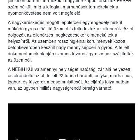
jelöletlen baromfi termékek Lengyelországból érkeztek EKAER
szám nélkül, míg a lefoglalt marhahúsok termékeknek a
nyomonkövetése nem volt megfelelő.
A nagykereskedés mögötti épületben egy engedély nélkül
működő gyros előállító üzemet is felfedeztek az ellenőrök. Az ott
dolgozók az ellenőrzés megkezdésekor elmenekültek a
helyszínről. Az üzemben rossz higiéniai körülmények között,
betonkeverőben készült nagy mennyiségben a gyros. A fellelt
dokumentumok alapján számos fővárosi gyrososhoz szállítottak
az üzemből.
A NÉBIH KÜI valamennyi helyiséget hatósági zár alá helyezett
és elrendelte az ott fellelt 22 tonna baromfi, pulyka, marha-hús,
joghurt és fűszerek megsemmisítését. Az eljárás folyamatban
van, az ügyben milliós nagyságrendű bírság várható.