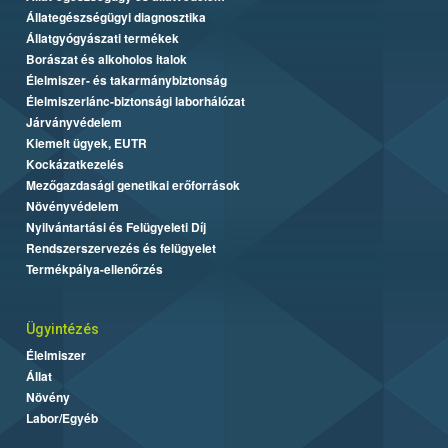
Állategészségügyi diagnosztika
Állatgyógyászati termékek
Borászat és alkoholos italok
Élelmiszer- és takarmánybiztonság
Élelmiszerlánc-biztonsági laborhálózat
Járványvédelem
Kiemelt ügyek, EUTR
Kockázatkezelés
Mezőgazdasági genetikai erőforrások
Növényvédelem
Nyilvántartási és Felügyeleti Díj
Rendszerszervezés és felügyelet
Termékpálya-ellenőrzés
Ügyintézés
Élelmiszer
Állat
Növény
Labor/Egyéb