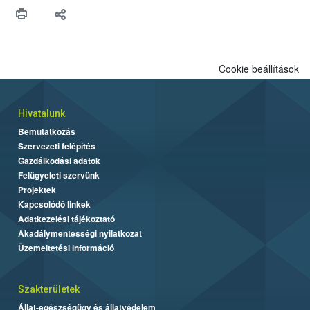
maradékok szakszerű tárolása. A Nemzeti Élelmiszerlánc-
biztonsági Hivatal (Nébih) Oktatási Programja összegyűjtötte a
biztonságos grillezés legfontosabb tudnivalóit.
Cookie beállítások
Hivatalunk
Bemutatkozás
Szervezeti felépítés
Gazdálkodási adatok
Felügyeleti szervünk
Projektek
Kapcsolódó linkek
Adatkezelési tájékoztató
Akadálymentességi nyilatkozat
Üzemeltetési információ
Szakterületek
Állat-egészségügy és állatvédelem