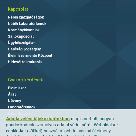
Kapcsolat
Nébih Igazgatóságok
Nébih Laboratóriumok
Kormányhivatalok
Sajtókapcsolat
Ügyfélszolgálat
Hatósági jogsegély
Élelmiszermentő Központ
Hírlevél feliratkozás
Gyakori kérdések
Élelmiszer
Állat
Növény
Laboratóriumok
Labor/Egyéb
Adatkezelési tájékoztatónkban
megismerheti, hogyan
gondoskodunk személyes adatai védelméről. Weboldalunk
cookie-kat (sütiket) használ a jobb felhasználói élmény