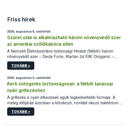
Friss hírek
2026. augusztus 6, csütörtök
Szüret után is alkalmazható három növényvédő szer
az amerikai szőlőkabóca ellen
A Nemzeti Élelmiszerlánc-biztonsági Hivatal (Nébih) három
növényvédő szer – Decis Forte, Klartan 24 EW, Oroganic –
engedélyokiratát módosította, így azok a szüretet követően,
TOVÁBB >
egészen a vesszőérettség (BBCH 91) stádiumáig
felhasználhatóak a szőlőben. A kiterjesztések célja, hogy a korai
érésű szőlőkben is legyen lehetőség a károsító elleni további
2026. augusztus 6, csütörtök
védekezésre. Az Oroganic készítmény kis kiszerelésben kiskerti
Kerti sütögetés biztonságosan: a Nébih tanácsai
felhasználók számára is elérhető és ökológiai termesztésben is
nyári grillezéshez
engedélyezett.
A grillezés a nyári étkezések egyik legkedveltebb formája. A
meleg időjárás azonban a kórokozó, romlást okozó baktériumok
gyorsabb szaporodásának is kedvez. A szabadtéri sütögetés
TOVÁBB >
ezért nem csupán a megfelelő sütési technikáról szól: legalább
ilyen fontos az alapanyagok biztonságos kezelése, az alapvető
higiéniai szabályok betartása, a megfelelő hőkezelés, valamint a