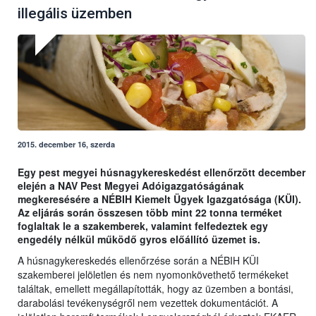
illegális üzemben
2015. december 16, szerda
Egy pest megyei húsnagykereskedést ellenőrzött december
elején a NAV Pest Megyei Adóigazgatóságának
megkeresésére a NÉBIH Kiemelt Ügyek Igazgatósága (KÜI).
Az eljárás során összesen több mint 22 tonna terméket
foglaltak le a szakemberek, valamint felfedeztek egy
engedély nélkül működő gyros előállító üzemet is.
A húsnagykereskedés ellenőrzése során a NÉBIH KÜI
szakemberei jelöletlen és nem nyomonkövethető termékeket
találtak, emellett megállapították, hogy az üzemben a bontási,
darabolási tevékenységről nem vezettek dokumentációt. A