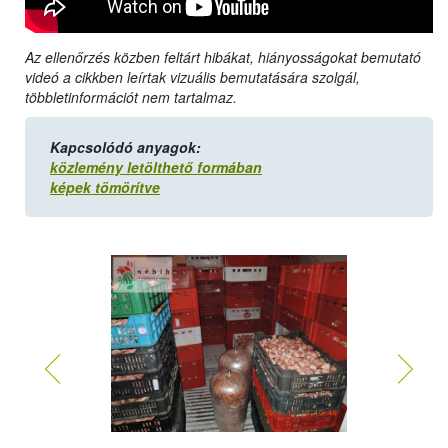
Az ellenőrzés közben feltárt hibákat, hiányosságokat bemutató
videó a cikkben leírtak vizuális bemutatására szolgál,
többletinformációt nem tartalmaz.
Kapcsolódó anyagok:
közlemény letölthető formában
képek tömörítve