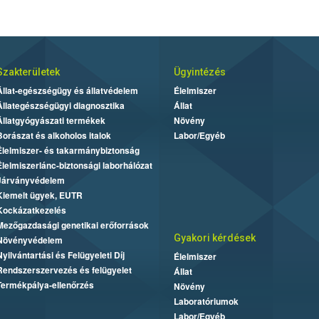
Szakterületek
Ügyintézés
Állat-egészségügy és állatvédelem
Élelmiszer
Állategészségügyi diagnosztika
Állat
Állatgyógyászati termékek
Növény
Borászat és alkoholos italok
Labor/Egyéb
Élelmiszer- és takarmánybiztonság
Élelmiszerlánc-biztonsági laborhálózat
Járványvédelem
Kiemelt ügyek, EUTR
Kockázatkezelés
Mezőgazdasági genetikai erőforrások
Gyakori kérdések
Növényvédelem
Nyilvántartási és Felügyeleti Díj
Élelmiszer
Rendszerszervezés és felügyelet
Állat
Termékpálya-ellenőrzés
Növény
Laboratóriumok
Labor/Egyéb