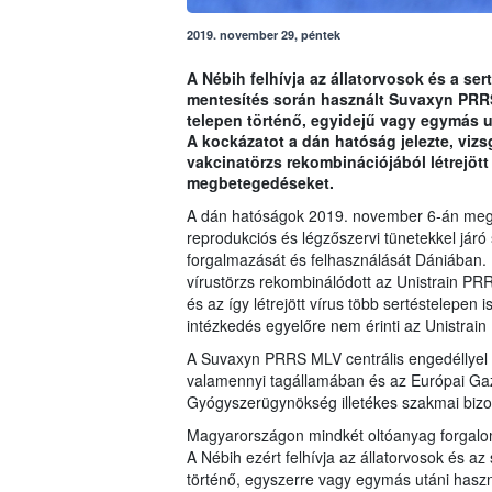
2019. november 29, péntek
A Nébih felhívja az állatorvosok és a se
mentesítés során használt Suvaxyn PRR
telepen történő, egyidejű vagy egymás u
A kockázatot a dán hatóság jelezte, vizs
vakcinatörzs rekombinációjából létrejött
megbetegedéseket.
A dán hatóságok 2019. november 6-án megt
reprodukciós és légzőszervi tünetekkel járó
forgalmazását és felhasználását Dániában. F
vírustörzs rekombinálódott az Unistrain PRR
és az így létrejött vírus több sertéstelepe
intézkedés egyelőre nem érinti az Unistrain
A Suvaxyn PRRS MLV centrális engedéllyel 
valamennyi tagállamában és az Európai Ga
Gyógyszerügynökség illetékes szakmai bizo
Magyarországon mindkét oltóanyag forgalom
A Nébih ezért felhívja az állatorvosok és az
történő, egyszerre vagy egymás utáni haszn