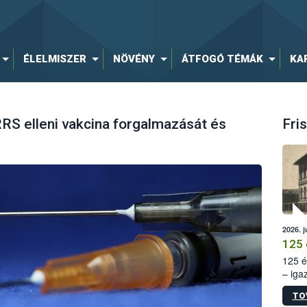
ÉLELMISZER
NÖVÉNY
ÁTFOGÓ TÉMÁK
KA
RRS elleni vakcina forgalmazását és
Fris
2026. j
125 
125 é
– iga
állam
TO
15. sz