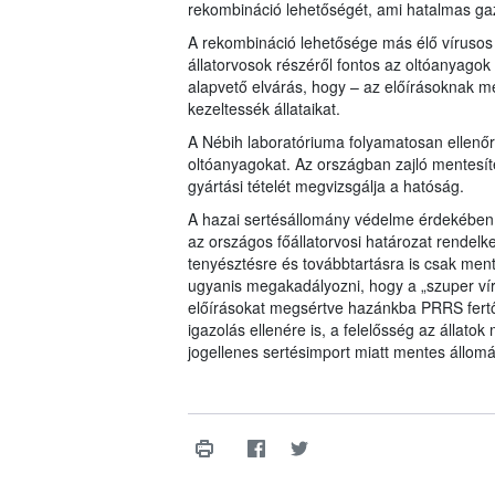
rekombináció lehetőségét, ami hatalmas gaz
A rekombináció lehetősége más élő vírusos 
állatorvosok részéről fontos az oltóanyagok
alapvető elvárás, hogy – az előírásoknak me
kezeltessék állataikat.
A Nébih laboratóriuma folyamatosan ellenőr
oltóanyagokat. Az országban zajló mentesí
gyártási tételét megvizsgálja a hatóság.
A hazai sertésállomány védelme érdekében k
az országos főállatorvosi határozat rendelke
tenyésztésre és továbbtartásra is csak ment
ugyanis megakadályozni, hogy a „szuper v
előírásokat megsértve hazánkba PRRS fertőz
igazolás ellenére is, a felelősség az állatok
jogellenes sertésimport miatt mentes állomá