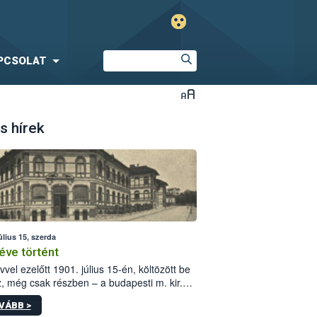
PCSOLAT
s hírek
úlius 15, szerda
éve történt
vvel ezelőtt 1901. július 15-én, költözött be
z, még csak részben – a budapesti m. kir.
i vetőmagvizsgáló állomás a Kis Rókus utca
VÁBB >
ám alatti, Czigler Győző által tervezett új