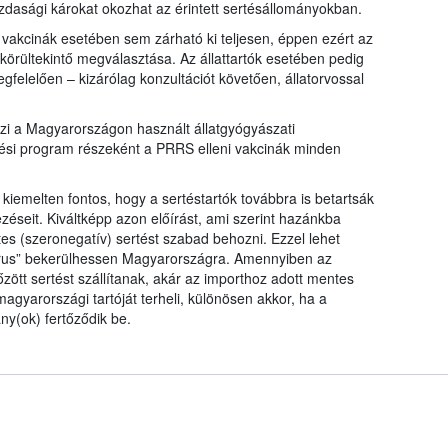
dasági károkat okozhat az érintett sertésállományokban.
vakcinák esetében sem zárható ki teljesen, éppen ezért az
 körültekintő megválasztása. Az állattartók esetében pedig
gfelelően – kizárólag konzultációt követően, állatorvossal
zi a Magyarországon használt állatgyógyászati
tési program részeként a PRRS elleni vakcinák minden
iemelten fontos, hogy a sertéstartók továbbra is betartsák
zéseit. Kiváltképp azon előírást, ami szerint hazánkba
es (szeronegatív) sertést szabad behozni. Ezzel lehet
írus” bekerülhessen Magyarországra. Amennyiben az
ött sertést szállítanak, akár az importhoz adott mentes
 magyarországi tartóját terheli, különösen akkor, ha a
ny(ok) fertőződik be.