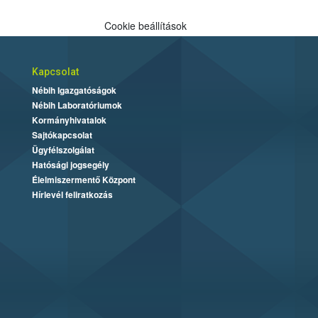
Cookie beállítások
Kapcsolat
Nébih Igazgatóságok
Nébih Laboratóriumok
Kormányhivatalok
Sajtókapcsolat
Ügyfélszolgálat
Hatósági jogsegély
Élelmiszermentő Központ
Hírlevél feliratkozás