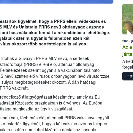
épüle
rtéstartók figyelmét, hogy a PRRS elleni védekezés és
S MLV és Unistrain PRRS nevű oltóanyagok azonos
táni használatakor fennáll a rekombináció lehetősége.
gálataik szerint ugyanis feltehetően ezen két
2026. j
 vírus okozott több sertéstelepen is súlyos
Az e
járta
iltották a Suvaxyn PRRS MLV nevű, a sertések
A kedv
 szindrómája (PRRS) elleni élő, attenuált oltóanyag
forga
eltételezések szerint ugyanis a vakcinában található
Korm.
S nevű szintén élő vírusos oltóanyagban lévő vírustörzzsel
TO
sérül
n is súlyos megbetegedéseket okozott. A dán hatósági
felme
 PRRS vakcinát.
veszé
Ezen 
rendelkező állatgyógyászati készítmény, amely az EU
vonni
zdasági Közösség országaiban is érvényes. Az Európai
jártas
ttsága megkezdte az ügy kivizsgálását.
ban van, több más élő, attenuált PRRS vakcinával együtt.
 sertéstartók figyelmét, hogy a két vakcina azonos telepen
álata esetén nem lehet kizárni a dániaihoz hasonló