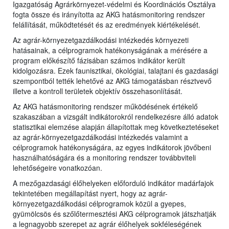
Igazgatóság Agrárkörnyezet-védelmi és Koordinációs Osztálya
fogta össze és irányította az AKG hatásmonitoring rendszer
felállítását, működtetését és az eredmények kiértékelését.
Az agrár-környezetgazdálkodási intézkedés környezeti
hatásainak, a célprogramok hatékonyságának a mérésére a
program előkészítő fázisában számos indikátor került
kidolgozásra. Ezek faunisztikai, ökológiai, talajtani és gazdasági
szempontból tették lehetővé az AKG támogatásban résztvevő
illetve a kontroll területek objektív összehasonlítását.
Az AKG hatásmonitoring rendszer működésének értékelő
szakaszában a vizsgált indikátorokról rendelkezésre álló adatok
statisztikai elemzése alapján állapítottak meg következtetéseket
az agrár-környezetgazdálkodási intézkedés valamint a
célprogramok hatékonyságára, az egyes indikátorok jövőbeni
használhatóságára és a monitoring rendszer továbbviteli
lehetőségeire vonatkozóan.
A mezőgazdasági élőhelyeken előforduló indikátor madárfajok
tekintetében megállapítást nyert, hogy az agrár-
környezetgazdálkodási célprogramok közül a gyepes,
gyümölcsös és szőlőtermesztési AKG célprogramok játszhatják
a legnagyobb szerepet az agrár élőhelyek sokféleségének