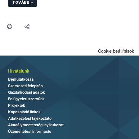
TOVÁBB >
hatósági feladatokat, valamint a veszélyes eb tartását és annak
engedélyezését. Ezen eljárások során szükség esetén be kell
vonni az ebek viselkedésének megítélésében jártas szakértőt.
Cookie beállítások
Hivatalunk
Bemutatkozás
Szervezeti felépítés
Gazdálkodási adatok
Felügyeleti szervünk
Projektek
Kapcsolódó linkek
Adatkezelési tájékoztató
Akadálymentességi nyilatkozat
Üzemeltetési információ