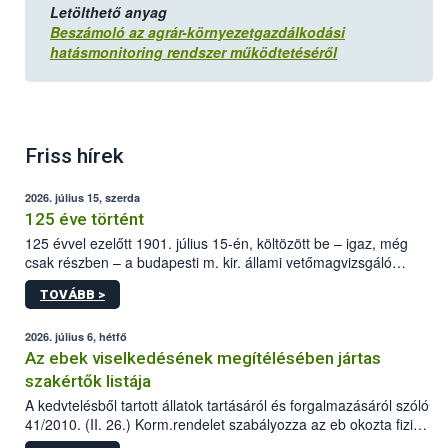
Letölthető anyag
Beszámoló az agrár-környezetgazdálkodási
hatásmonitoring rendszer működtetéséről
Friss hírek
2026. július 15, szerda
125 éve történt
125 évvel ezelőtt 1901. július 15-én, költözött be – igaz, még
csak részben – a budapesti m. kir. állami vetőmagvizsgáló
állomás a Kis Rókus utca 15. szám alatti, Czigler Győző által
TOVÁBB >
tervezett új épületébe.
2026. július 6, hétfő
Az ebek viselkedésének megítélésében jártas
szakértők listája
A kedvtelésből tartott állatok tartásáról és forgalmazásáról szóló
41/2010. (II. 26.) Korm.rendelet szabályozza az eb okozta fizikai
sérülés, illetve ennek veszélye keletkezésekor felmerülő