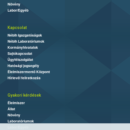
Növény
Labor/Egyéb
Kapcsolat
Nébih Igazgatóságok
Nébih Laboratóriumok
Kormányhivatalok
Sajtókapcsolat
Ügyfélszolgálat
Hatósági jogsegély
Élelmiszermentő Központ
Hírlevél feliratkozás
Gyakori kérdések
Élelmiszer
Állat
Növény
Laboratóriumok
Labor/Egyéb