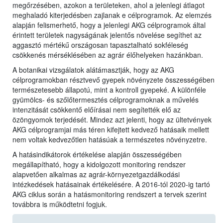
megőrzésében, azokon a területeken, ahol a jelenlegi átlagot
meghaladó kiterjedésben zajlanak e célprogramok. Az elemzés
alapján felismerhető, hogy a jelenlegi AKG célprogramok által
érintett területek nagyságának jelentős növelése segíthet az
aggasztó mértékű országosan tapasztalható sokféleség
csökkenés mérséklésében az agrár élőhelyeken hazánkban.
A botanikai vizsgálatok alátámasztják, hogy az AKG
célprogramokban résztvevő gyepek növényzete összességében
természetesebb állapotú, mint a kontroll gyepeké. A különféle
gyümölcs- és szőlőtermesztés célprogramoknak a művelés
intenzitását csökkentő előírásai nem segítették elő az
özöngyomok terjedését. Mindez azt jelenti, hogy az ültetvények
AKG célprogramjai más téren kifejtett kedvező hatásaik mellett
nem voltak kedvezőtlen hatásúak a természetes növényzetre.
A hatásindikátorok értékelése alapján összességében
megállapítható, hogy a kidolgozott monitoring rendszer
alapvetően alkalmas az agrár-környezetgazdálkodási
intézkedések hatásainak értékelésére. A 2016-tól 2020-ig tartó
AKG ciklus során a hatásmonitoring rendszert a tervek szerint
továbbra is működtetni fogjuk.