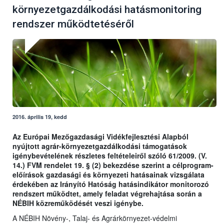
környezetgazdálkodási hatásmonitoring
rendszer működtetéséről
2016. április 19, kedd
Az Európai Mezőgazdasági Vidékfejlesztési Alapból
nyújtott agrár-környezetgazdálkodási támogatások
igénybevételének részletes feltételeiről szóló 61/2009. (V.
14.) FVM rendelet 19. § (2) bekezdése szerint a célprogram-
előírások gazdasági és környezeti hatásainak vizsgálata
érdekében az Irányító Hatóság hatásindikátor monitorozó
rendszert működtet, amely feladat végrehajtása során a
NÉBIH közreműködését veszi igénybe.
A NÉBIH Növény-, Talaj- és Agrárkörnyezet-védelmi