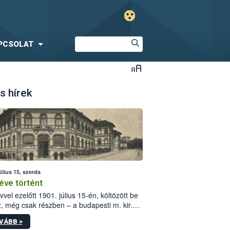
PCSOLAT
s hírek
úlius 15, szerda
éve történt
vvel ezelőtt 1901. július 15-én, költözött be
z, még csak részben – a budapesti m. kir.
i vetőmagvizsgáló állomás a Kis Rókus utca
VÁBB >
ám alatti, Czigler Győző által tervezett új