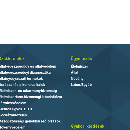
Szakterületek
Ügyintézés
Állat-egészségügy és állatvédelem
Élelmiszer
Állategészségügyi diagnosztika
Állat
Állatgyógyászati termékek
Növény
Borászat és alkoholos italok
Labor/Egyéb
Élelmiszer- és takarmánybiztonság
Élelmiszerlánc-biztonsági laborhálózat
Járványvédelem
Kiemelt ügyek, EUTR
Kockázatkezelés
Mezőgazdasági genetikai erőforrások
Gyakori kérdések
Növényvédelem