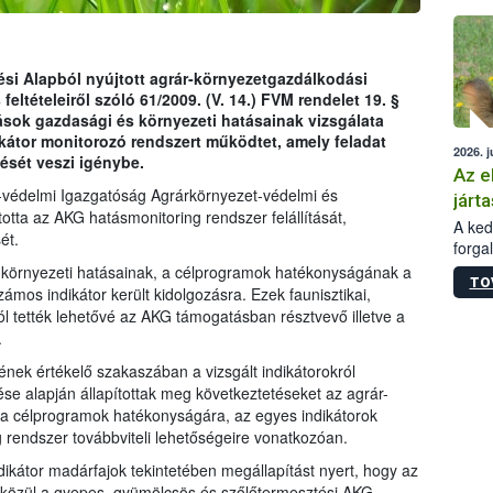
épüle
si Alapból nyújtott agrár-környezetgazdálkodási
ltételeiről szóló 61/2009. (V. 14.) FVM rendelet 19. §
rások gazdasági és környezeti hatásainak vizsgálata
kátor monitorozó rendszert működtet, amely feladat
2026. j
sét veszi igénybe.
Az e
-védelmi Igazgatóság Agrárkörnyezet-védelmi és
járta
otta az AKG hatásmonitoring rendszer felállítását,
A kedv
ét.
forga
Korm.
 környezeti hatásainak, a célprogramok hatékonyságának a
TO
sérül
mos indikátor került kidolgozásra. Ezek faunisztikai,
felme
ól tették lehetővé az AKG támogatásban résztvevő illetve a
veszé
.
Ezen 
ek értékelő szakaszában a vizsgált indikátorokról
vonni
ése alapján állapítottak meg következtetéseket az agrár-
jártas
 a célprogramok hatékonyságára, az egyes indikátorok
 rendszer továbbviteli lehetőségeire vonatkozóan.
ikátor madárfajok tekintetében megállapítást nyert, hogy az
közül a gyepes, gyümölcsös és szőlőtermesztési AKG