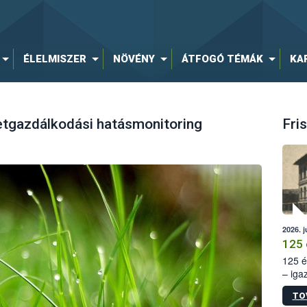
ÉLELMISZER
NÖVÉNY
ÁTFOGÓ TÉMÁK
KA
tgazdálkodási hatásmonitoring
Fris
2026. j
125 
125 é
– iga
állam
TO
15. sz