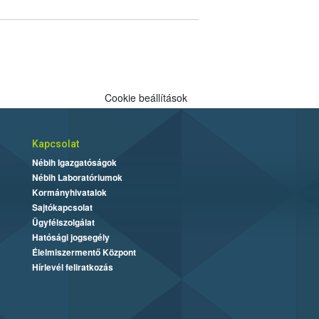
Cookie beállítások
Kapcsolat
Nébih Igazgatóságok
Nébih Laboratóriumok
Kormányhivatalok
Sajtókapcsolat
Ügyfélszolgálat
Hatósági jogsegély
Élelmiszermentő Központ
Hírlevél feliratkozás