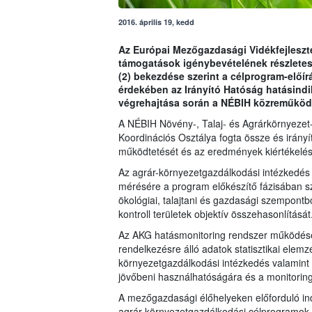
2016. április 19, kedd
Az Európai Mezőgazdasági Vidékfejleszté
támogatások igénybevételének részletes fe
(2) bekezdése szerint a célprogram-előí
érdekében az Irányító Hatóság hatásindi
végrehajtása során a NÉBIH közreműködé
A NÉBIH Növény-, Talaj- és Agrárkörnyezet
Koordinációs Osztálya fogta össze és irányít
működtetését és az eredmények kiértékelés
Az agrár-környezetgazdálkodási intézkedés
mérésére a program előkészítő fázisában szá
ökológiai, talajtani és gazdasági szempontb
kontroll területek objektív összehasonlítását
Az AKG hatásmonitoring rendszer működésén
rendelkezésre álló adatok statisztikai elemz
környezetgazdálkodási intézkedés valamint
jövőbeni használhatóságára és a monitoring
A mezőgazdasági élőhelyeken előforduló ind
agrár-környezetgazdálkodási célprogramok 