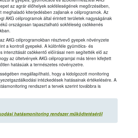
repet az agrár élőhelyek sokféleségének megőrzésében,
got meghaladó kiterjedésben zajlanak e célprogramok. Az
egi AKG célprogramok által érintett területek nagyságának
rtékű országosan tapasztalható sokféleség csökkenés
kban.
gy az AKG célprogramokban résztvevő gyepek növényzete
t a kontroll gyepeké. A különféle gyümölcs- és
intenzitását csökkentő előírásai nem segítették elő az
hogy az ültetvények AKG célprogramjai más téren kifejtett
zőtlen hatásúak a természetes növényzetre.
ességében megállapítható, hogy a kidolgozott monitoring
yezetgazdálkodási intézkedések hatásainak értékelésére. A
tásmonitoring rendszert a tervek szerint továbbra is
kodási hatásmonitoring rendszer működtetéséről