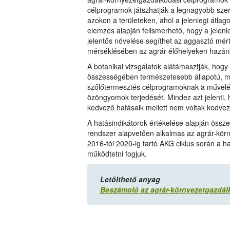
célprogramok játszhatják a legnagyobb sze
azokon a területeken, ahol a jelenlegi átla
elemzés alapján felismerhető, hogy a jelenl
jelentős növelése segíthet az aggasztó mé
mérséklésében az agrár élőhelyeken hazán
A botanikai vizsgálatok alátámasztják, ho
összességében természetesebb állapotú, min
szőlőtermesztés célprogramoknak a művelés 
özöngyomok terjedését. Mindez azt jelenti, 
kedvező hatásaik mellett nem voltak kedve
A hatásindikátorok értékelése alapján össz
rendszer alapvetően alkalmas az agrár-körn
2016-tól 2020-ig tartó AKG ciklus során a ha
működtetni fogjuk.
Letölthető anyag
Beszámoló az agrár-környezetgazdál