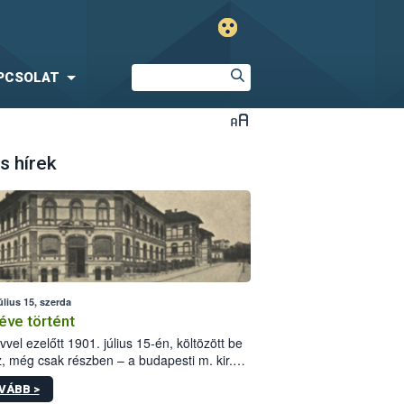
PCSOLAT
s hírek
úlius 15, szerda
éve történt
vvel ezelőtt 1901. július 15-én, költözött be
z, még csak részben – a budapesti m. kir.
i vetőmagvizsgáló állomás a Kis Rókus utca
VÁBB >
ám alatti, Czigler Győző által tervezett új