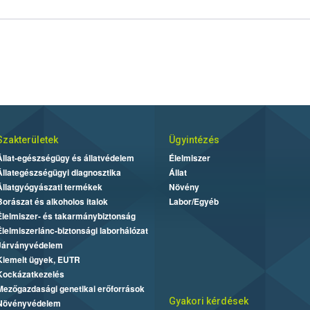
Szakterületek
Ügyintézés
Állat-egészségügy és állatvédelem
Élelmiszer
Állategészségügyi diagnosztika
Állat
Állatgyógyászati termékek
Növény
Borászat és alkoholos italok
Labor/Egyéb
Élelmiszer- és takarmánybiztonság
Élelmiszerlánc-biztonsági laborhálózat
Járványvédelem
Kiemelt ügyek, EUTR
Kockázatkezelés
Mezőgazdasági genetikai erőforrások
Gyakori kérdések
Növényvédelem