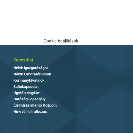
Cookie beállítások
Kapcsolat
Nébih Igazgatóságok
Nébih Laboratóriumok
Kormányhivatalok
Sajtókapcsolat
Ügyfélszolgálat
Hatósági jogsegély
Élelmiszermentő Központ
Hírlevél feliratkozás