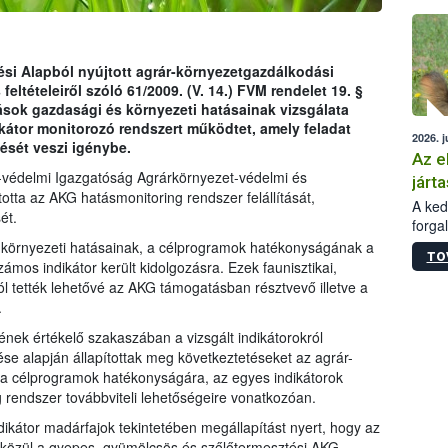
épüle
si Alapból nyújtott agrár-környezetgazdálkodási
ltételeiről szóló 61/2009. (V. 14.) FVM rendelet 19. §
rások gazdasági és környezeti hatásainak vizsgálata
kátor monitorozó rendszert működtet, amely feladat
2026. j
sét veszi igénybe.
Az e
-védelmi Igazgatóság Agrárkörnyezet-védelmi és
járta
otta az AKG hatásmonitoring rendszer felállítását,
A kedv
ét.
forga
Korm.
 környezeti hatásainak, a célprogramok hatékonyságának a
TO
sérül
mos indikátor került kidolgozásra. Ezek faunisztikai,
felme
ól tették lehetővé az AKG támogatásban résztvevő illetve a
veszé
.
Ezen 
ek értékelő szakaszában a vizsgált indikátorokról
vonni
ése alapján állapítottak meg következtetéseket az agrár-
jártas
 a célprogramok hatékonyságára, az egyes indikátorok
 rendszer továbbviteli lehetőségeire vonatkozóan.
ikátor madárfajok tekintetében megállapítást nyert, hogy az
közül a gyepes, gyümölcsös és szőlőtermesztési AKG