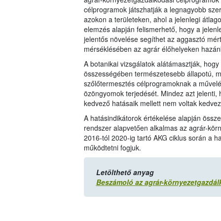
célprogramok játszhatják a legnagyobb sze
azokon a területeken, ahol a jelenlegi átla
elemzés alapján felismerhető, hogy a jelenl
jelentős növelése segíthet az aggasztó mé
mérséklésében az agrár élőhelyeken hazán
A botanikai vizsgálatok alátámasztják, ho
összességében természetesebb állapotú, min
szőlőtermesztés célprogramoknak a művelés 
özöngyomok terjedését. Mindez azt jelenti, 
kedvező hatásaik mellett nem voltak kedve
A hatásindikátorok értékelése alapján össz
rendszer alapvetően alkalmas az agrár-körn
2016-tól 2020-ig tartó AKG ciklus során a ha
működtetni fogjuk.
Letölthető anyag
Beszámoló az agrár-környezetgazdál