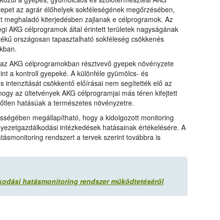
repet az agrár élőhelyek sokféleségének megőrzésében,
got meghaladó kiterjedésben zajlanak e célprogramok. Az
egi AKG célprogramok által érintett területek nagyságának
rtékű országosan tapasztalható sokféleség csökkenés
kban.
gy az AKG célprogramokban résztvevő gyepek növényzete
t a kontroll gyepeké. A különféle gyümölcs- és
intenzitását csökkentő előírásai nem segítették elő az
hogy az ültetvények AKG célprogramjai más téren kifejtett
zőtlen hatásúak a természetes növényzetre.
ességében megállapítható, hogy a kidolgozott monitoring
yezetgazdálkodási intézkedések hatásainak értékelésére. A
tásmonitoring rendszert a tervek szerint továbbra is
kodási hatásmonitoring rendszer működtetéséről