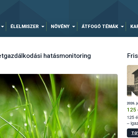
ÉLELMISZER
NÖVÉNY
ÁTFOGÓ TÉMÁK
KA
tgazdálkodási hatásmonitoring
Fris
2026. j
125 
125 é
– iga
állam
TO
15. sz