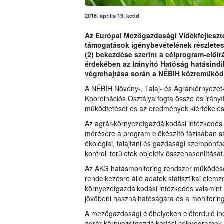
2016. április 19, kedd
Az Európai Mezőgazdasági Vidékfejleszté
támogatások igénybevételének részletes fe
(2) bekezdése szerint a célprogram-előí
érdekében az Irányító Hatóság hatásindi
végrehajtása során a NÉBIH közreműködé
A NÉBIH Növény-, Talaj- és Agrárkörnyezet
Koordinációs Osztálya fogta össze és irányít
működtetését és az eredmények kiértékelés
Az agrár-környezetgazdálkodási intézkedés
mérésére a program előkészítő fázisában szá
ökológiai, talajtani és gazdasági szempontb
kontroll területek objektív összehasonlítását
Az AKG hatásmonitoring rendszer működésén
rendelkezésre álló adatok statisztikai elemz
környezetgazdálkodási intézkedés valamint
jövőbeni használhatóságára és a monitoring
A mezőgazdasági élőhelyeken előforduló ind
agrár-környezetgazdálkodási célprogramok 