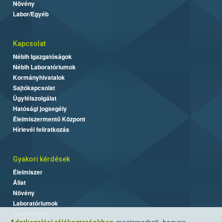
Növény
Labor/Egyéb
Kapcsolat
Nébih Igazgatóságok
Nébih Laboratóriumok
Kormányhivatalok
Sajtókapcsolat
Ügyfélszolgálat
Hatósági jogsegély
Élelmiszermentő Központ
Hírlevél feliratkozás
Gyakori kérdések
Élelmiszer
Állat
Növény
Laboratóriumok
Labor/Egyéb