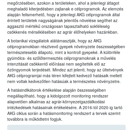
megőrzésében, azokon a területeken, ahol a jelenlegi átlagot
meghaladó kiterjedésben zajlanak e célprogramok. Az elemzés
alapján felismerhető, hogy a jelenlegi AKG célprogramok által
érintett területek nagyságának jelentős növelése segíthet az
aggasztó mértékű országosan tapasztalható sokféleség
csökkenés mérséklésében az agrár élőhelyeken hazánkban.
A botanikai vizsgálatok alátámasztják, hogy az AKG
célprogramokban résztvevő gyepek növényzete összességében
természetesebb állapotú, mint a kontroll gyepeké. A különféle
gyümölcs- és szőlőtermesztés célprogramoknak a művelés
intenzitását csökkentő előírásai nem segítették elő az
özöngyomok terjedését. Mindez azt jelenti, hogy az ültetvények
AKG célprogramjai más téren kifejtett kedvező hatásaik mellett
nem voltak kedvezőtlen hatásúak a természetes növényzetre.
A hatásindikátorok értékelése alapján összességében
megállapítható, hogy a kidolgozott monitoring rendszer
alapvetően alkalmas az agrár-környezetgazdálkodási
intézkedések hatásainak értékelésére. A 2016-tól 2020-ig tartó
AKG ciklus során a hatásmonitoring rendszert a tervek szerint
továbbra is működtetni fogjuk.