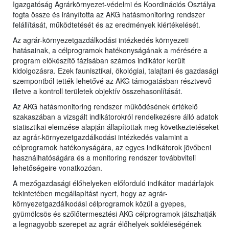
Igazgatóság Agrárkörnyezet-védelmi és Koordinációs Osztálya
fogta össze és irányította az AKG hatásmonitoring rendszer
felállítását, működtetését és az eredmények kiértékelését.
Az agrár-környezetgazdálkodási intézkedés környezeti
hatásainak, a célprogramok hatékonyságának a mérésére a
program előkészítő fázisában számos indikátor került
kidolgozásra. Ezek faunisztikai, ökológiai, talajtani és gazdasági
szempontból tették lehetővé az AKG támogatásban résztvevő
illetve a kontroll területek objektív összehasonlítását.
Az AKG hatásmonitoring rendszer működésének értékelő
szakaszában a vizsgált indikátorokról rendelkezésre álló adatok
statisztikai elemzése alapján állapítottak meg következtetéseket
az agrár-környezetgazdálkodási intézkedés valamint a
célprogramok hatékonyságára, az egyes indikátorok jövőbeni
használhatóságára és a monitoring rendszer továbbviteli
lehetőségeire vonatkozóan.
A mezőgazdasági élőhelyeken előforduló indikátor madárfajok
tekintetében megállapítást nyert, hogy az agrár-
környezetgazdálkodási célprogramok közül a gyepes,
gyümölcsös és szőlőtermesztési AKG célprogramok játszhatják
a legnagyobb szerepet az agrár élőhelyek sokféleségének