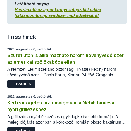
Letölthető anyag
Beszámoló az agrár-környezetgazdálkodási
hatásmonitoring rendszer működtetéséről
Friss hírek
2026. augusztus 6, csütörtök
Szüret után is alkalmazható három növényvédő szer
az amerikai szőlőkabóca ellen
A Nemzeti Élelmiszerlánc-biztonsági Hivatal (Nébih) három
növényvédő szer – Decis Forte, Klartan 24 EW, Oroganic –
engedélyokiratát módosította, így azok a szüretet követően,
TOVÁBB >
egészen a vesszőérettség (BBCH 91) stádiumáig
felhasználhatóak a szőlőben. A kiterjesztések célja, hogy a korai
érésű szőlőkben is legyen lehetőség a károsító elleni további
2026. augusztus 6, csütörtök
védekezésre. Az Oroganic készítmény kis kiszerelésben kiskerti
Kerti sütögetés biztonságosan: a Nébih tanácsai
felhasználók számára is elérhető és ökológiai termesztésben is
nyári grillezéshez
engedélyezett.
A grillezés a nyári étkezések egyik legkedveltebb formája. A
meleg időjárás azonban a kórokozó, romlást okozó baktériumok
gyorsabb szaporodásának is kedvez. A szabadtéri sütögetés