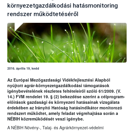
környezetgazdálkodási hatásmonitoring
rendszer működtetéséről
2016. április 19, kedd
Az Európai Mezőgazdasági Vidékfejlesztési Alapból
nyújtott agrár-környezetgazdálkodási támogatások
igénybevételének részletes feltételeiről szóló 61/2009. (V.
14.) FVM rendelet 19. § (2) bekezdése szerint a célprogram-
előírások gazdasági és környezeti hatásainak vizsgálata
érdekében az Irányító Hatóság hatásindikátor monitorozó
rendszert működtet, amely feladat végrehajtása során a
NÉBIH közreműködését veszi igénybe.
A NÉBIH Növény-, Talaj- és Agrárkörnyezet-védelmi