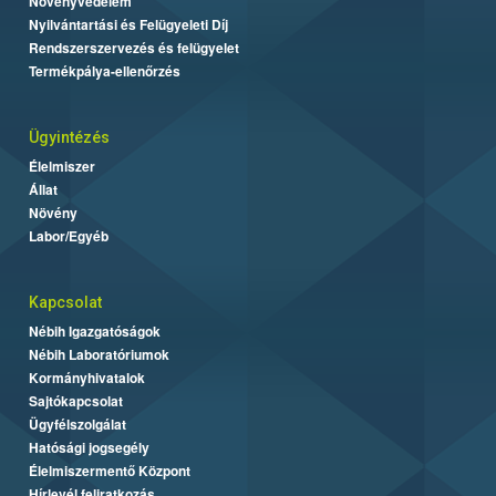
Növényvédelem
Nyilvántartási és Felügyeleti Díj
Rendszerszervezés és felügyelet
Termékpálya-ellenőrzés
Ügyintézés
Élelmiszer
Állat
Növény
Labor/Egyéb
Kapcsolat
Nébih Igazgatóságok
Nébih Laboratóriumok
Kormányhivatalok
Sajtókapcsolat
Ügyfélszolgálat
Hatósági jogsegély
Élelmiszermentő Központ
Hírlevél feliratkozás