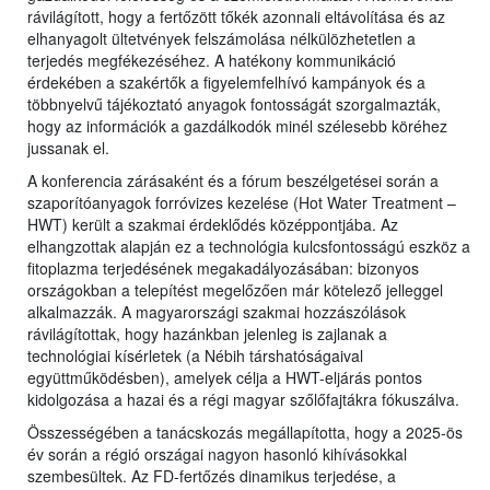
rávilágított, hogy a fertőzött tőkék azonnali eltávolítása és az
elhanyagolt ültetvények felszámolása nélkülözhetetlen a
terjedés megfékezéséhez. A hatékony kommunikáció
érdekében a szakértők a figyelemfelhívó kampányok és a
többnyelvű tájékoztató anyagok fontosságát szorgalmazták,
hogy az információk a gazdálkodók minél szélesebb köréhez
jussanak el.
A konferencia zárásaként és a fórum beszélgetései során a
szaporítóanyagok forróvizes kezelése (Hot Water Treatment –
HWT) került a szakmai érdeklődés középpontjába. Az
elhangzottak alapján ez a technológia kulcsfontosságú eszköz a
fitoplazma terjedésének megakadályozásában: bizonyos
országokban a telepítést megelőzően már kötelező jelleggel
alkalmazzák. A magyarországi szakmai hozzászólások
rávilágítottak, hogy hazánkban jelenleg is zajlanak a
technológiai kísérletek (a Nébih társhatóságaival
együttműködésben), amelyek célja a HWT-eljárás pontos
kidolgozása a hazai és a régi magyar szőlőfajtákra fókuszálva.
Összességében a tanácskozás megállapította, hogy a 2025-ös
év során a régió országai nagyon hasonló kihívásokkal
szembesültek. Az FD-fertőzés dinamikus terjedése, a