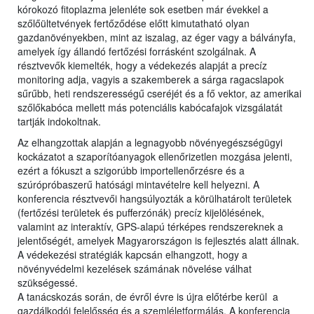
kórokozó fitoplazma jelenléte sok esetben már évekkel a
szőlőültetvények fertőződése előtt kimutatható olyan
gazdanövényekben, mint az iszalag, az éger vagy a bálványfa,
amelyek így állandó fertőzési forrásként szolgálnak. A
résztvevők kiemelték, hogy a védekezés alapját a precíz
monitoring adja, vagyis a szakemberek a sárga ragacslapok
sűrűbb, heti rendszerességű cseréjét és a fő vektor, az amerikai
szőlőkabóca mellett más potenciális kabócafajok vizsgálatát
tartják indokoltnak.
Az elhangzottak alapján a legnagyobb növényegészségügyi
kockázatot a szaporítóanyagok ellenőrizetlen mozgása jelenti,
ezért a fókuszt a szigorúbb importellenőrzésre és a
szúrópróbaszerű hatósági mintavételre kell helyezni. A
konferencia résztvevői hangsúlyozták a körülhatárolt területek
(fertőzési területek és pufferzónák) precíz kijelölésének,
valamint az interaktív, GPS-alapú térképes rendszereknek a
jelentőségét, amelyek Magyarországon is fejlesztés alatt állnak.
A védekezési stratégiák kapcsán elhangzott, hogy a
növényvédelmi kezelések számának növelése válhat
szükségessé.
A tanácskozás során, de évről évre is újra előtérbe kerül a
gazdálkodói felelősség és a szemléletformálás. A konferencia