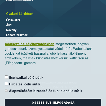
Gyakori kérdések
Élelmiszer
Állat
Növény
Laboratóriumok
Labor/Egyéb
Adatkezelési tájékoztatónkban
megismerheti, hogyan
gondoskodunk személyes adatai védelméről. Weboldalunk
cookie-kat (sütiket) használ a jobb felhasználói élmény
érdekében, melynek biztosításához kérjük, kattintson az
„Elfogadom” gombra.
Statisztikai célú sütik
Nemzeti Élelmiszerlánc-biztonsági Hivatal
Hirdetési célú sütik
Cím: 1024 Budapest, Keleti Károly utca. 24.
Alapműködést biztosító és funkcionális sütik
Levelezési cím: 1525 Budapest. Pf. 30.
ÖSSZES SÜTI ELFOGADÁSA
E-mail:
ugyfelszolgalat@nebih.gov.hu