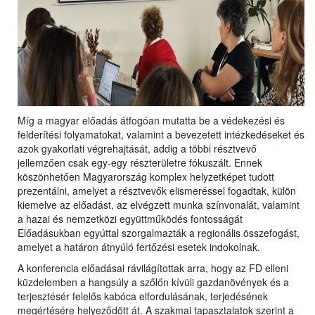
Míg a magyar előadás átfogóan mutatta be a védekezési és
felderítési folyamatokat, valamint a bevezetett intézkedéseket és
azok gyakorlati végrehajtását, addig a többi résztvevő
jellemzően csak egy-egy részterületre fókuszált. Ennek
köszönhetően Magyarország komplex helyzetképet tudott
prezentálni, amelyet a résztvevők elismeréssel fogadtak, külön
kiemelve az előadást, az elvégzett munka színvonalát, valamint
a hazai és nemzetközi együttműködés fontosságát
Előadásukban egyúttal szorgalmazták a regionális összefogást,
amelyet a határon átnyúló fertőzési esetek indokolnak.
A konferencia előadásai rávilágítottak arra, hogy az FD elleni
küzdelemben a hangsúly a szőlőn kívüli gazdanövények és a
terjesztésér felelős kabóca elfordulásának, terjedésének
megértésére helyeződött át. A szakmai tapasztalatok szerint a