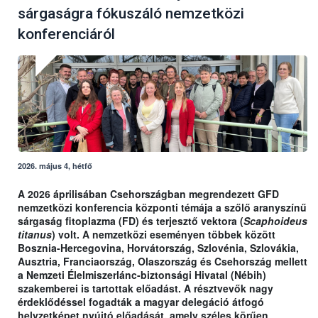
sárgaságra fókuszáló nemzetközi
konferenciáról
2026. május 4, hétfő
A 2026 áprilisában Csehországban megrendezett GFD
nemzetközi konferencia központi témája a szőlő aranyszínű
sárgaság fitoplazma (FD) és terjesztő vektora (
Scaphoideus
titanus
) volt. A nemzetközi eseményen többek között
Bosznia-Hercegovina, Horvátország, Szlovénia, Szlovákia,
Ausztria, Franciaország, Olaszország és Csehország mellett
a Nemzeti Élelmiszerlánc-biztonsági Hivatal (Nébih)
szakemberei is tartottak előadást. A résztvevők nagy
érdeklődéssel fogadták a magyar delegáció átfogó
helyzetképet nyújtó előadását, amely széles körűen