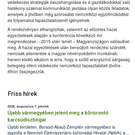
védekezési stratégiák összehangolása és a gazdálkodókkal való
hatékony szakmai kommunikáció javítása olyan közös feladatok,
amelyek a jövőben még szorosabb nemzetközi együttműködést
és folyamatos tapasztalatcserét igényelnek.
A rendezvényen elhangzottak, valamint az előzetes hazai
egyeztetések alapján a konferencia következő évi
megrendezése – 2015 után ismét – Magyarországon valósulhat
meg. A hazai egyeztetések után benyújtott rendezési szándék
nemcsak elismerése a magyar növényvédelmi munkának,
hanem kiváló alkalom is arra, hogy a szőlő aranyszínű sárgaság
betegség elleni védekezés nemzetközi tapasztalatait jövőre
itthon összegezzük.
Friss hírek
2026. augusztus 7, péntek
Újabb vármegyében jelent meg a kőrisrontó
karcsúdíszbogár
Újabb területen, Borsod-Abaúj-Zemplén vármegyében is
igazolta a Nemzeti Élelmiszerlánc-biztonsági Hivatal (Nébih) a