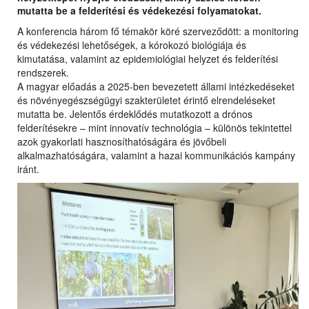
mutatta be a felderítési és védekezési folyamatokat.
A konferencia három fő témakör köré szerveződött: a monitoring
és védekezési lehetőségek, a kórokozó biológiája és
kimutatása, valamint az epidemiológiai helyzet és felderítési
rendszerek.
A magyar előadás a 2025-ben bevezetett állami intézkedéseket
és növényegészségügyi szakterületet érintő elrendeléseket
mutatta be. Jelentős érdeklődés mutatkozott a drónos
felderítésekre – mint innovatív technológia – különös tekintettel
azok gyakorlati hasznosíthatóságára és jövőbeli
alkalmazhatóságára, valamint a hazai kommunikációs kampány
iránt.