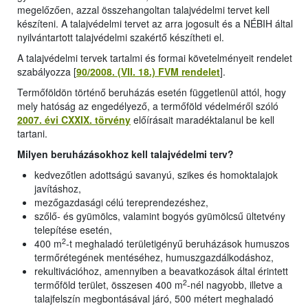
megelőzően, azzal összehangoltan talajvédelmi tervet kell
készíteni. A talajvédelmi tervet az arra jogosult és a NÉBIH által
nyilvántartott talajvédelmi szakértő készítheti el.
A talajvédelmi tervek tartalmi és formai követelményeit rendelet
szabályozza [
90/2008. (VII. 18.) FVM rendelet
].
Termőföldön történő beruházás esetén függetlenül attól, hogy
mely hatóság az engedélyező, a termőföld védelméről szóló
2007. évi CXXIX. törvény
előírásait maradéktalanul be kell
tartani.
Milyen beruházásokhoz kell talajvédelmi terv?
kedvezőtlen adottságú savanyú, szikes és homoktalajok
javításhoz,
mezőgazdasági célú tereprendezéshez,
szőlő- és gyümölcs, valamint bogyós gyümölcsű ültetvény
telepítése esetén,
2
400 m
-t meghaladó területigényű beruházások humuszos
termőrétegének mentéséhez, humuszgazdálkodáshoz,
rekultivációhoz, amennyiben a beavatkozások által érintett
2
termőföld terület, összesen 400 m
-nél nagyobb, illetve a
talajfelszín megbontásával járó, 500 métert meghaladó