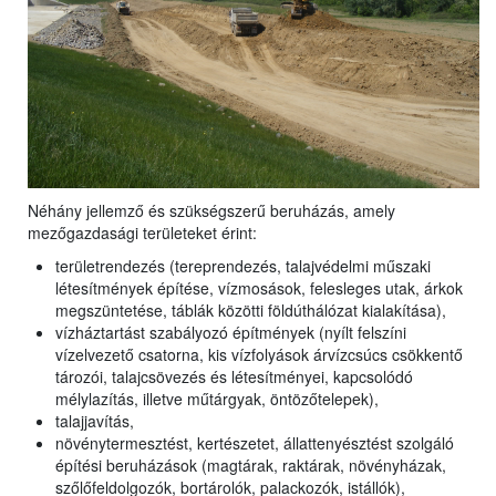
Néhány jellemző és szükségszerű beruházás, amely
mezőgazdasági területeket érint:
területrendezés (tereprendezés, talajvédelmi műszaki
létesítmények építése, vízmosások, felesleges utak, árkok
megszüntetése, táblák közötti földúthálózat kialakítása),
vízháztartást szabályozó építmények (nyílt felszíni
vízelvezető csatorna, kis vízfolyások árvízcsúcs csökkentő
tározói, talajcsövezés és létesítményei, kapcsolódó
mélylazítás, illetve műtárgyak, öntözőtelepek),
talajjavítás,
növénytermesztést, kertészetet, állattenyésztést szolgáló
építési beruházások (magtárak, raktárak, növényházak,
szőlőfeldolgozók, bortárolók, palackozók, istállók),