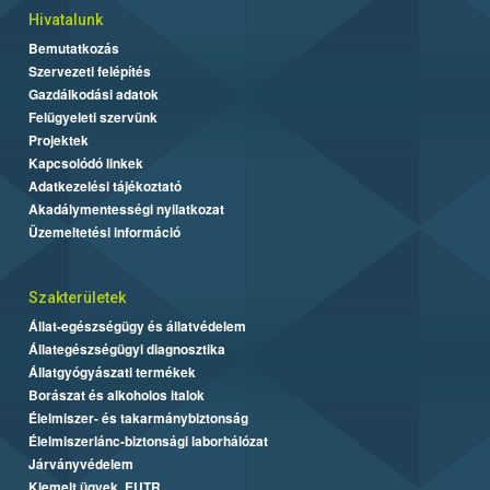
Hivatalunk
Bemutatkozás
Szervezeti felépítés
Gazdálkodási adatok
Felügyeleti szervünk
Projektek
Kapcsolódó linkek
Adatkezelési tájékoztató
Akadálymentességi nyilatkozat
Üzemeltetési információ
Szakterületek
Állat-egészségügy és állatvédelem
Állategészségügyi diagnosztika
Állatgyógyászati termékek
Borászat és alkoholos italok
Élelmiszer- és takarmánybiztonság
Élelmiszerlánc-biztonsági laborhálózat
Járványvédelem
Kiemelt ügyek, EUTR