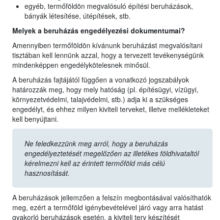
egyéb, termőföldön megvalósuló építési beruházások,
bányák létesítése, útépítések, stb.
Melyek a beruházás engedélyezési dokumentumai?
Amennyiben termőföldön kívánunk beruházást megvalósítani
tisztában kell lennünk azzal, hogy a tervezett tevékenységünk
mindenképpen engedélykötelesnek minősül.
A beruházás fajtájától függően a vonatkozó jogszabályok
határozzák meg, hogy mely hatóság (pl. építésügyi, vízügyi,
környezetvédelmi, talajvédelmi, stb.) adja ki a szükséges
engedélyt, és ehhez milyen kiviteli terveket, illetve mellékleteket
kell benyújtani.
Ne feledkezzünk meg arról, hogy a beruházás
engedélyeztetését megelőzően az illetékes földhivataltól
kérelmezni kell az érintett termőföld más célú
hasznosítását.
A beruházások jellemzően a felszín megbontásával valósíthatók
meg, ezért a termőföld igénybevételével járó vagy arra hatást
gyakorló beruházások esetén, a kiviteli terv készítését