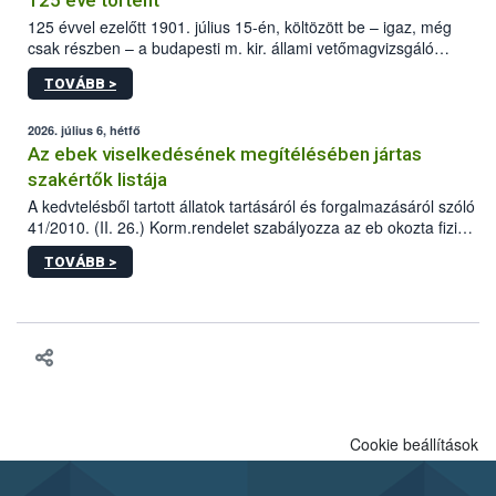
125 éve történt
125 évvel ezelőtt 1901. július 15-én, költözött be – igaz, még
csak részben – a budapesti m. kir. állami vetőmagvizsgáló
állomás a Kis Rókus utca 15. szám alatti, Czigler Győző által
TOVÁBB >
tervezett új épületébe.
2026. július 6, hétfő
Az ebek viselkedésének megítélésében jártas
szakértők listája
A kedvtelésből tartott állatok tartásáról és forgalmazásáról szóló
41/2010. (II. 26.) Korm.rendelet szabályozza az eb okozta fizikai
sérülés, illetve ennek veszélye keletkezésekor felmerülő
TOVÁBB >
hatósági feladatokat, valamint a veszélyes eb tartását és annak
engedélyezését. Ezen eljárások során szükség esetén be kell
vonni az ebek viselkedésének megítélésében jártas szakértőt.
Cookie beállítások