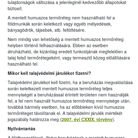
tulajdonságok változása a jelenleginél kedvezőbb állapotokat
biztosít.
A mentett humuszos termőréteg nem használható fel a
földmunkák során keletkező vagy egyéb mélyedések,
bányagödrök, tájsebek, stb. feltöltésére.
Nem mindig van lehetőség a mentett humuszos termőréteg
helyben történő felhasználására. Ebben az esetben
átruházható, de kizárólag eredeti funkciójának megfelelően a
talaj felső termőrétegeként, vagy termesztő közeg előállítására
használható fel.
Mikor kell talajvédelmi járulékot fizetni?
Talajvédelmi járulékot kell fizetni, ha a beruházás megvalósítása
során keletkezett mentett humuszos termőréteg teljes
mennyiségét a beruházással érintett területen nem használják
fel, a fel nem használt humuszos termőréteg mennyisége után,
továbbá bármely esetben, ha az előbbieken kívül humuszos
termőréteget távolítanak el. A talajvédelmi járulék mértékét
jogszabály határozza meg (
2007. évi CXXIX. törvény
).
Nyilvántartás
A földhasználónak, illetve beruházónak a mentett humuszos