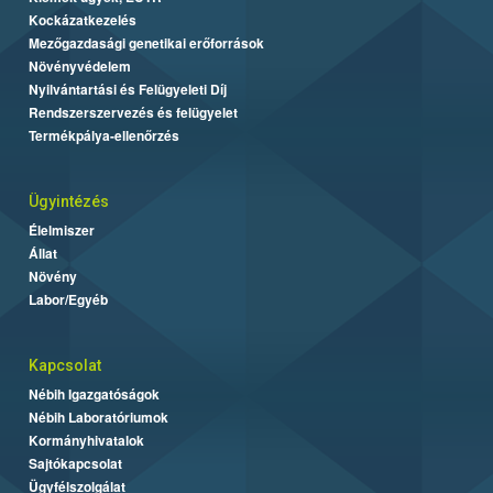
Kockázatkezelés
Mezőgazdasági genetikai erőforrások
Növényvédelem
Nyilvántartási és Felügyeleti Díj
Rendszerszervezés és felügyelet
Termékpálya-ellenőrzés
Ügyintézés
Élelmiszer
Állat
Növény
Labor/Egyéb
Kapcsolat
Nébih Igazgatóságok
Nébih Laboratóriumok
Kormányhivatalok
Sajtókapcsolat
Ügyfélszolgálat