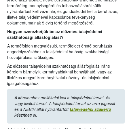
termőréteg mennyiségéről és felhasználásáról külön
nyilvántartást kell vezetnie, és gondoskodni kell a beruházás,
illetve talaj védelmével kapcsolatos tevékenység
dokumentumainak 5 évig történő megőrzéséről.
Hogyan szerezhetjük be az előzetes talajvédelmi
szakhatósági állásfoglalást?
A termőföldön megvalósuló, termőföldet érintő beruházás
engedélyezéséhez a talajvédelmi hatóság szakhatósági
hozzájárulása szükséges.
Az előzetes talajvédelmi szakhatósági állásfoglalás iránti
kérelem bármelyik kormányablaknál benyújtható, vagy az
illetékes megyei kormányhivatal növény- és talajvédelmi
igazgatóságához.
A kérelemhez mellékelni kell a talajvédelmi tervet, és
vagy kiviteli tervet. A talajvédelmi tervet az arra jogosult
és a NÉBIH által nyilvántartott
talajvédelmi szakértő
készítheti el.