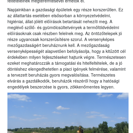
feltételeinek megteremtésével érhetők el.
Napjainkban a gazdasági épületek egy része korszerűtlen. Ez
az állattartás esetében elsősorban a környezetvédelmi,
higiéniai, állat-jóléti előírások betartását nehezíti meg. A
meglévő szőlő- és gyümölcsültetvények a termőföldvédelmi
előírásoknak csak részben felelnek meg. Az öntözőtelepek jó
része ugyancsak korszerűsítésre szorul. A versenyképes
mezőgazdaságért beruháznunk kell. A mezőgazdaság
versenyképességét alapvetően befolyásolja, hogy a kitűzött cél
érdekében milyen fejlesztéseket hajtunk végre. Természetesen
ezeket meghatározzák a támogatási és hitelfeltételek, de a jó
döntéshez elengedhetetlen a piaci igények felmérése, valamint
a tervezett beruházás gyors megvalósítása. Természetes
elvárás a gazdálkodók, beruházók részéről hogy a hatósági
engedélyek beszerzése is gyors, zökkenőmentes legyen.