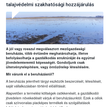
talajvédelmi szakhatósági hozzájárulás
A jól vagy rosszul megválasztott mezőgazdasági
beruházás, több évtizedre meghatározhatja, illetve
befolyásolhatja a gazdálkodás struktúráját és egyúttal
jövedelemteremtő képességét. Gondoljunk csak
ültetvénytelepítésre, vagy öntözőtelep létesítésére.
Mit várunk el a beruházástól?
A beruházás jelentheti tárgyi eszközök beszerzését, létesítését,
saját vállalkozásban történő előállítását.
Alapvetően a termelési költségek csökkenését, a gazdálkodói
jövedelem növekedését várjuk el beruházásunktól. Ezek a célok
csak színvonalas piacképes termékek és szolgáltatások