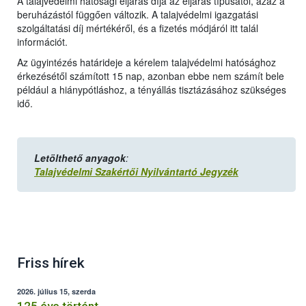
A talajvédelmi hatósági eljárás díja az eljárás típusától, azaz a
beruházástól függően változik. A talajvédelmi igazgatási
szolgáltatási díj mértékéről, és a fizetés módjáról itt talál
információt.
Az ügyintézés határideje a kérelem talajvédelmi hatósághoz
érkezésétől számított 15 nap, azonban ebbe nem számít bele
például a hiánypótláshoz, a tényállás tisztázásához szükséges
idő.
Letölthető anyagok
:
Talajvédelmi Szakértői Nyilvántartó Jegyzék
Friss hírek
2026. július 15, szerda