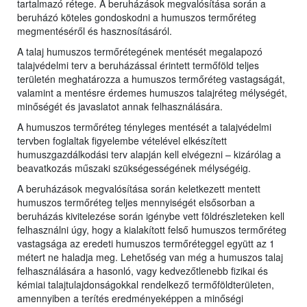
tartalmazó rétege. A beruházások megvalósítása során a
beruházó köteles gondoskodni a humuszos termőréteg
megmentéséről és hasznosításáról.
A talaj humuszos termőrétegének mentését megalapozó
talajvédelmi terv a beruházással érintett termőföld teljes
területén meghatározza a humuszos termőréteg vastagságát,
valamint a mentésre érdemes humuszos talajréteg mélységét,
minőségét és javaslatot annak felhasználására.
A humuszos termőréteg tényleges mentését a talajvédelmi
tervben foglaltak figyelembe vételével elkészített
humuszgazdálkodási terv alapján kell elvégezni – kizárólag a
beavatkozás műszaki szükségességének mélységéig.
A beruházások megvalósítása során keletkezett mentett
humuszos termőréteg teljes mennyiségét elsősorban a
beruházás kivitelezése során igénybe vett földrészleteken kell
felhasználni úgy, hogy a kialakított felső humuszos termőréteg
vastagsága az eredeti humuszos termőréteggel együtt az 1
métert ne haladja meg. Lehetőség van még a humuszos talaj
felhasználására a hasonló, vagy kedvezőtlenebb fizikai és
kémiai talajtulajdonságokkal rendelkező termőföldterületen,
amennyiben a terítés eredményeképpen a minőségi