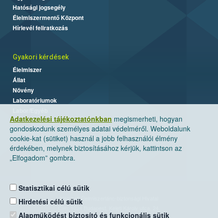
Hatósági jogsegély
Élelmiszermentő Központ
Hírlevél feliratkozás
Gyakori kérdések
Élelmiszer
Állat
Növény
Laboratóriumok
Labor/Egyéb
Adatkezelési tájékoztatónkban
megismerheti, hogyan
gondoskodunk személyes adatai védelméről. Weboldalunk
cookie-kat (sütiket) használ a jobb felhasználói élmény
érdekében, melynek biztosításához kérjük, kattintson az
„Elfogadom” gombra.
Statisztikai célú sütik
Nemzeti Élelmiszerlánc-biztonsági Hivatal
Hirdetési célú sütik
Cím: 1024 Budapest, Keleti Károly utca. 24.
Alapműködést biztosító és funkcionális sütik
Levelezési cím: 1525 Budapest. Pf. 30.