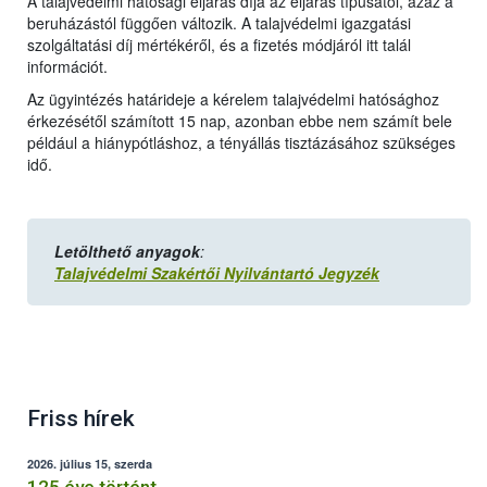
A talajvédelmi hatósági eljárás díja az eljárás típusától, azaz a
beruházástól függően változik. A talajvédelmi igazgatási
szolgáltatási díj mértékéről, és a fizetés módjáról itt talál
információt.
Az ügyintézés határideje a kérelem talajvédelmi hatósághoz
érkezésétől számított 15 nap, azonban ebbe nem számít bele
például a hiánypótláshoz, a tényállás tisztázásához szükséges
idő.
Letölthető anyagok
:
Talajvédelmi Szakértői Nyilvántartó Jegyzék
Friss hírek
2026. július 15, szerda