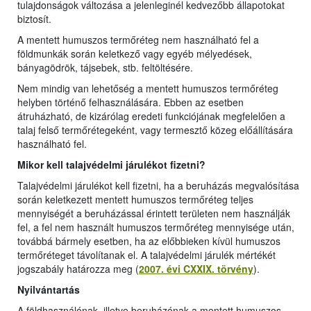
tulajdonságok változása a jelenleginél kedvezőbb állapotokat
biztosít.
A mentett humuszos termőréteg nem használható fel a
földmunkák során keletkező vagy egyéb mélyedések,
bányagödrök, tájsebek, stb. feltöltésére.
Nem mindig van lehetőség a mentett humuszos termőréteg
helyben történő felhasználására. Ebben az esetben
átruházható, de kizárólag eredeti funkciójának megfelelően a
talaj felső termőrétegeként, vagy termesztő közeg előállítására
használható fel.
Mikor kell talajvédelmi járulékot fizetni?
Talajvédelmi járulékot kell fizetni, ha a beruházás megvalósítása
során keletkezett mentett humuszos termőréteg teljes
mennyiségét a beruházással érintett területen nem használják
fel, a fel nem használt humuszos termőréteg mennyisége után,
továbbá bármely esetben, ha az előbbieken kívül humuszos
termőréteget távolítanak el. A talajvédelmi járulék mértékét
jogszabály határozza meg (
2007. évi CXXIX. törvény
).
Nyilvántartás
A földhasználónak, illetve beruházónak a mentett humuszos