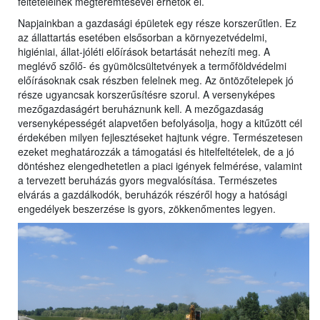
feltételeinek megteremtésével érhetők el.
Napjainkban a gazdasági épületek egy része korszerűtlen. Ez
az állattartás esetében elsősorban a környezetvédelmi,
higiéniai, állat-jóléti előírások betartását nehezíti meg. A
meglévő szőlő- és gyümölcsültetvények a termőföldvédelmi
előírásoknak csak részben felelnek meg. Az öntözőtelepek jó
része ugyancsak korszerűsítésre szorul. A versenyképes
mezőgazdaságért beruháznunk kell. A mezőgazdaság
versenyképességét alapvetően befolyásolja, hogy a kitűzött cél
érdekében milyen fejlesztéseket hajtunk végre. Természetesen
ezeket meghatározzák a támogatási és hitelfeltételek, de a jó
döntéshez elengedhetetlen a piaci igények felmérése, valamint
a tervezett beruházás gyors megvalósítása. Természetes
elvárás a gazdálkodók, beruházók részéről hogy a hatósági
engedélyek beszerzése is gyors, zökkenőmentes legyen.