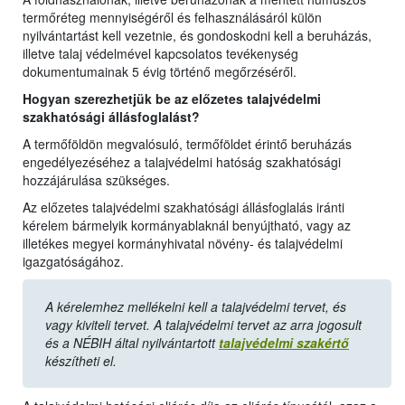
termőréteg mennyiségéről és felhasználásáról külön
nyilvántartást kell vezetnie, és gondoskodni kell a beruházás,
illetve talaj védelmével kapcsolatos tevékenység
dokumentumainak 5 évig történő megőrzéséről.
Hogyan szerezhetjük be az előzetes talajvédelmi
szakhatósági állásfoglalást?
A termőföldön megvalósuló, termőföldet érintő beruházás
engedélyezéséhez a talajvédelmi hatóság szakhatósági
hozzájárulása szükséges.
Az előzetes talajvédelmi szakhatósági állásfoglalás iránti
kérelem bármelyik kormányablaknál benyújtható, vagy az
illetékes megyei kormányhivatal növény- és talajvédelmi
igazgatóságához.
A kérelemhez mellékelni kell a talajvédelmi tervet, és
vagy kiviteli tervet. A talajvédelmi tervet az arra jogosult
és a NÉBIH által nyilvántartott
talajvédelmi szakértő
készítheti el.