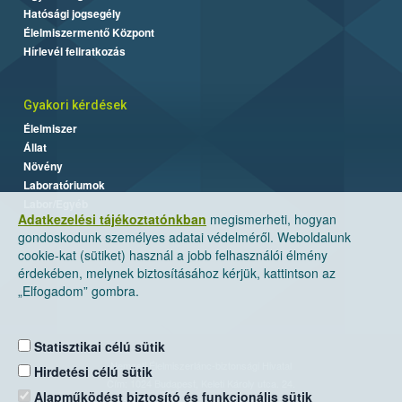
Hatósági jogsegély
Élelmiszermentő Központ
Hírlevél feliratkozás
Gyakori kérdések
Élelmiszer
Állat
Növény
Laboratóriumok
Labor/Egyéb
Adatkezelési tájékoztatónkban
megismerheti, hogyan
gondoskodunk személyes adatai védelméről. Weboldalunk
cookie-kat (sütiket) használ a jobb felhasználói élmény
érdekében, melynek biztosításához kérjük, kattintson az
„Elfogadom” gombra.
Statisztikai célú sütik
Nemzeti Élelmiszerlánc-biztonsági Hivatal
Hirdetési célú sütik
Cím: 1024 Budapest, Keleti Károly utca. 24.
Alapműködést biztosító és funkcionális sütik
Levelezési cím: 1525 Budapest. Pf. 30.