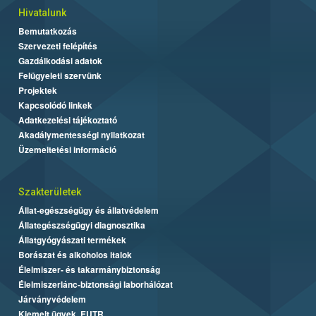
Hivatalunk
Bemutatkozás
Szervezeti felépítés
Gazdálkodási adatok
Felügyeleti szervünk
Projektek
Kapcsolódó linkek
Adatkezelési tájékoztató
Akadálymentességi nyilatkozat
Üzemeltetési információ
Szakterületek
Állat-egészségügy és állatvédelem
Állategészségügyi diagnosztika
Állatgyógyászati termékek
Borászat és alkoholos italok
Élelmiszer- és takarmánybiztonság
Élelmiszerlánc-biztonsági laborhálózat
Járványvédelem
Kiemelt ügyek, EUTR