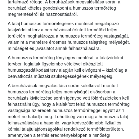
tartalmazó rétege. A beruházások megvalósítása során a
beruházó köteles gondoskodni a humuszos termőréteg
megmentéséről és hasznosításáról.
A talaj humuszos termőrétegének mentését megalapozó
talajvédelmi terv a beruházással érintett termőföld teljes
területén meghatározza a humuszos termőréteg vastagságát,
valamint a mentésre érdemes humuszos talajréteg mélységét,
minőségét és javaslatot annak felhasználására.
A humuszos termőréteg tényleges mentését a talajvédelmi
tervben foglaltak figyelembe vételével elkészített
humuszgazdálkodási terv alapján kell elvégezni – kizárólag a
beavatkozás műszaki szükségességének mélységéig.
A beruházások megvalósítása során keletkezett mentett
humuszos termőréteg teljes mennyiségét elsősorban a
beruházás kivitelezése során igénybe vett földrészleteken kell
felhasználni úgy, hogy a kialakított felső humuszos termőréteg
vastagsága az eredeti humuszos termőréteggel együtt az 1
métert ne haladja meg. Lehetőség van még a humuszos talaj
felhasználására a hasonló, vagy kedvezőtlenebb fizikai és
kémiai talajtulajdonságokkal rendelkező termőföldterületen,
amennyiben a terítés eredményeképpen a minőségi