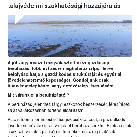
talajvédelmi szakhatósági hozzájárulás
A jól vagy rosszul megválasztott mezőgazdasági
beruházás, több évtizedre meghatározhatja, illetve
befolyásolhatja a gazdálkodás struktúráját és egyúttal
jövedelemteremtő képességét. Gondoljunk csak
ültetvénytelepítésre, vagy öntözőtelep létesítésére.
Mit várunk el a beruházástól?
A beruházás jelentheti tárgyi eszközök beszerzését, létesítését,
saját vállalkozásban történő előállítását.
Alapvetően a termelési költségek csökkenését, a gazdálkodói
jövedelem növekedését várjuk el beruházásunktól. Ezek a célok
csak színvonalas piacképes termékek és szolgáltatások