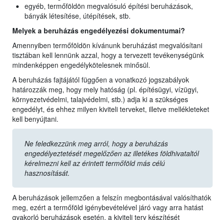
egyéb, termőföldön megvalósuló építési beruházások,
bányák létesítése, útépítések, stb.
Melyek a beruházás engedélyezési dokumentumai?
Amennyiben termőföldön kívánunk beruházást megvalósítani
tisztában kell lennünk azzal, hogy a tervezett tevékenységünk
mindenképpen engedélykötelesnek minősül.
A beruházás fajtájától függően a vonatkozó jogszabályok
határozzák meg, hogy mely hatóság (pl. építésügyi, vízügyi,
környezetvédelmi, talajvédelmi, stb.) adja ki a szükséges
engedélyt, és ehhez milyen kiviteli terveket, illetve mellékleteket
kell benyújtani.
Ne feledkezzünk meg arról, hogy a beruházás
engedélyeztetését megelőzően az illetékes földhivataltól
kérelmezni kell az érintett termőföld más célú
hasznosítását.
A beruházások jellemzően a felszín megbontásával valósíthatók
meg, ezért a termőföld igénybevételével járó vagy arra hatást
gyakorló beruházások esetén, a kiviteli terv készítését