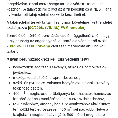
megelőzően, azzal összehangoltan talajvédelmi tervet kell
készíteni. A talajvédelmi tervet az arra jogosult és a NÉBIH által
nyilvántartott talajvédelmi szakértő készítheti el.
A talajvédelmi tervek tartalmi és formai követelményeit rendelet
szabályozza [
90/2008. (VII. 18.) FVM rendelet
].
Termőföldön történő beruházás esetén függetlenül attól, hogy
mely hatóság az engedélyező, a termőföld védelméről szóló
2007. évi CXXIX. törvény
előírásait maradéktalanul be kell
tartani.
Milyen beruházásokhoz kell talajvédelmi terv?
kedvezőtlen adottságú savanyú, szikes és homoktalajok
javításhoz,
mezőgazdasági célú tereprendezéshez,
szőlő- és gyümölcs, valamint bogyós gyümölcsű ültetvény
telepítése esetén,
2
400 m
-t meghaladó területigényű beruházások humuszos
termőrétegének mentéséhez, humuszgazdálkodáshoz,
rekultivációhoz, amennyiben a beavatkozások által érintett
2
termőföld terület, összesen 400 m
-nél nagyobb, illetve a
talajfelszín megbontásával járó, 500 métert meghaladó