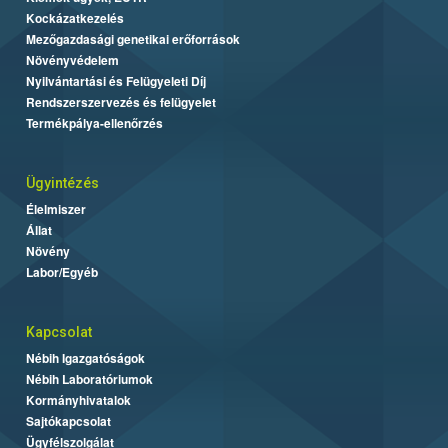
Kockázatkezelés
Mezőgazdasági genetikai erőforrások
Növényvédelem
Nyilvántartási és Felügyeleti Díj
Rendszerszervezés és felügyelet
Termékpálya-ellenőrzés
Ügyintézés
Élelmiszer
Állat
Növény
Labor/Egyéb
Kapcsolat
Nébih Igazgatóságok
Nébih Laboratóriumok
Kormányhivatalok
Sajtókapcsolat
Ügyfélszolgálat