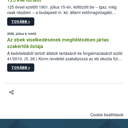
125 éve történt
125 évvel ezelőtt 1901. július 15-én, költözött be – igaz, még
csak részben – a budapesti m. kir. állami vetőmagvizsgáló
állomás a Kis Rókus utca 15. szám alatti, Czigler Győző által
TOVÁBB >
tervezett új épületébe.
2026. július 6, hétfő
Az ebek viselkedésének megítélésében jártas
szakértők listája
A kedvtelésből tartott állatok tartásáról és forgalmazásáról szóló
41/2010. (II. 26.) Korm.rendelet szabályozza az eb okozta fizikai
sérülés, illetve ennek veszélye keletkezésekor felmerülő
TOVÁBB >
hatósági feladatokat, valamint a veszélyes eb tartását és annak
engedélyezését. Ezen eljárások során szükség esetén be kell
vonni az ebek viselkedésének megítélésében jártas szakértőt.
Cookie beállítások