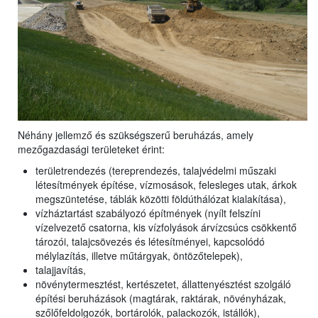
Néhány jellemző és szükségszerű beruházás, amely
mezőgazdasági területeket érint:
területrendezés (tereprendezés, talajvédelmi műszaki
létesítmények építése, vízmosások, felesleges utak, árkok
megszüntetése, táblák közötti földúthálózat kialakítása),
vízháztartást szabályozó építmények (nyílt felszíni
vízelvezető csatorna, kis vízfolyások árvízcsúcs csökkentő
tározói, talajcsövezés és létesítményei, kapcsolódó
mélylazítás, illetve műtárgyak, öntözőtelepek),
talajjavítás,
növénytermesztést, kertészetet, állattenyésztést szolgáló
építési beruházások (magtárak, raktárak, növényházak,
szőlőfeldolgozók, bortárolók, palackozók, istállók),