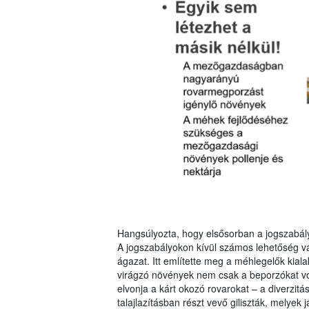
Hangsúlyozta, hogy elsősorban a jogszabályo
A jogszabályokon kívül számos lehetőség v
ágazat. Itt említette meg a méhlegelők kia
virágzó növények nem csak a beporzókat vonz
elvonja a kárt okozó rovarokat – a diverzitá
talajlazításban részt vevő giliszták, melyek j