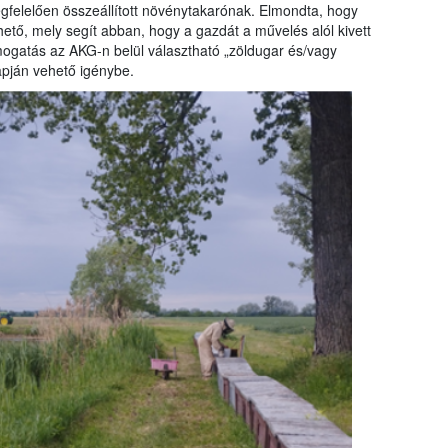
egfelelően összeállított növénytakarónak. Elmondta, hogy
hető, mely segít abban, hogy a gazdát a művelés alól kivett
támogatás az AKG-n belül választható „zöldugar és/vagy
apján vehető igénybe.