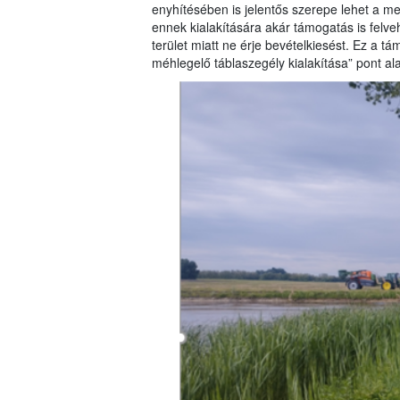
enyhítésében is jelentős szerepe lehet a m
ennek kialakítására akár támogatás is felve
terület miatt ne érje bevételkiesést. Ez a 
méhlegelő táblaszegély kialakítása” pont al