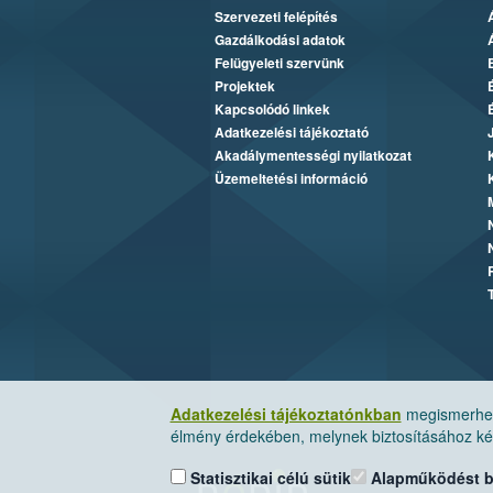
Szervezeti felépítés
Gazdálkodási adatok
Felügyeleti szervünk
Projektek
Kapcsolódó linkek
Adatkezelési tájékoztató
Akadálymentességi nyilatkozat
Üzemeltetési információ
Adatkezelési tájékoztatónkban
megismerheti
élmény érdekében, melynek biztosításához kér
Statisztikai célú sütik
Alapműködést biz