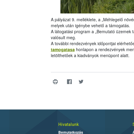
A pályázat 9. melléklete, a „Méhlegelő növén
melyek után igénybe vehető a támogatás.
A látogatási program a „Bemutató üzemek 
valósult meg.
A további rendezvények időpontjai elérhető
tamogatasa
honlapon a rendezvények menü
letölthetőek a kiadványok menüpont alatt.
Hivatalunk
Bemutatkozás