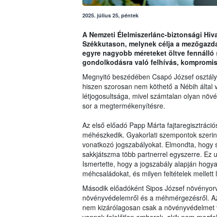
2025. július 25, péntek
A Nemzeti Élelmiszerlánc-biztonsági Hiva
Székkutason, melynek célja a mezőgazda
egyre nagyobb méreteket öltve fennálló
gondolkodásra való felhívás, kompromis
Megnyitó beszédében Csapó József osztály
hiszen szorosan nem köthető a Nébih által v
létjogosultsága, mivel számtalan olyan növ
sor a megtermékenyítésre.
Az első előadó Papp Márta fajtaregisztráció
méhészkedik. Gyakorlati szempontok szeri
vonatkozó jogszabályokat. Elmondta, hogy 
sakkjátszma több partnerrel egyszerre. Ez
Ismertette, hogy a jogszabály alapján hogyan
méhcsaládokat, és milyen feltételek mellett 
Második előadóként Sipos József növényorvo
növényvédelemről és a méhmérgezésről. Az 
nem kizárólagosan csak a növényvédelmet 