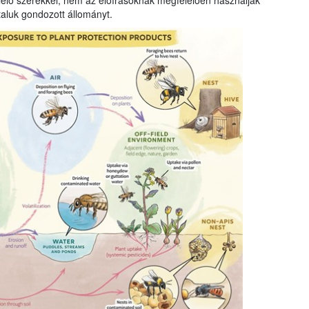
elő szerekkel, nem az előírásoknak megfelelően használják
taluk gondozott állományt.