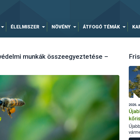
ÉLELMISZER
NÖVÉNY
ÁTFOGÓ TÉMÁK
KA
yvédelmi munkák összeegyeztetése –
Fris
2026. 
Újab
kőri
Újabb
várme
Élelm