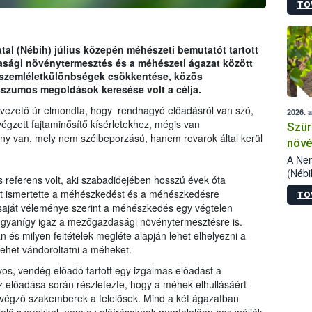
TO
kőris
jelen
talál
azono
tal (Nébih) július közepén méhészeti bemutatót tartott
folyta
sági növénytermesztés és a méhészeti ágazat között
intéz
 szemléletkülönbségek csökkentése, közös
össze
szumos megoldások keresése volt a célja.
érdek
vezető úr elmondta, hogy rendhagyó előadásról van szó,
2026. 
égzett fajtaminősítő kísérletekhez, mégis van
Szür
ény van, mely nem szélbeporzású, hanem rovarok által kerül
növé
szől
A Nem
(Nébi
s referens volt, aki szabadidejében hosszú évek óta
Klart
nt ismertette a méhészkedést és a méhészkedésre
TO
módos
saját véleménye szerint a méhészkedés egy végtelen
egész
 ugyanígy igaz a mezőgazdasági növénytermesztésre is.
felha
 és milyen feltételek megléte alapján lehet elhelyezni a
célja
lehet vándoroltatni a méheket.
lehet
Az Or
s, vendég előadó tartott egy izgalmas előadást a
felha
előadása során részletezte, hogy a méhek elhullásáért
terme
végző szakemberek a felelősek. Mind a két ágazatban