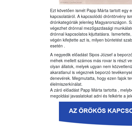
Ezt követően ismét Papp Márta tartott egy
kapcsolatáról. A kapcsolódó dróntörvény is
drónkategóriák jelenleg Magyarországon. Szó 
végezhet drónnal mezőgazdasági munkálato
drónnal kapcsolatos kijuttatásra. Ismertette
végén kifejtette azt is, milyen büntetést sz
esetén .
A negyedik előadást Sipos József a beporzó 
méhek mellett számos más rovar is részt v
olyan állatok, melyek ugyan nem közvetlenül
akaratlanul is végeznek beporzó tevékenység
denevérek. Megmutatta, hogy ezen fajok t
élelmiszerkínálat.
A záró előadást Papp Márta tartotta , melybe
megoldási javaslatokat adni és felkérte a j