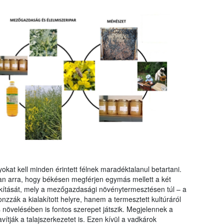
kat kell minden érintett félnek maradéktalanul betartani.
an arra, hogy békésen megférjen egymás mellett a két
lakítását, mely a mezőgazdasági növénytermesztésen túl – a
zák a kialakított helyre, hanem a termesztett kultúráról
s növelésében is fontos szerepet játszik. Megjelennek a
avítják a talajszerkezetet is. Ezen kívül a vadkárok