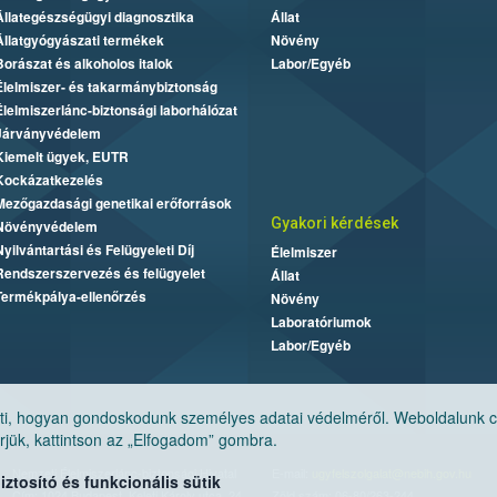
Állategészségügyi diagnosztika
Állat
Állatgyógyászati termékek
Növény
Borászat és alkoholos italok
Labor/Egyéb
Élelmiszer- és takarmánybiztonság
Élelmiszerlánc-biztonsági laborhálózat
Járványvédelem
Kiemelt ügyek, EUTR
Kockázatkezelés
Mezőgazdasági genetikai erőforrások
Gyakori kérdések
Növényvédelem
Nyilvántartási és Felügyeleti Díj
Élelmiszer
Rendszerszervezés és felügyelet
Állat
Termékpálya-ellenőrzés
Növény
Laboratóriumok
Labor/Egyéb
, hogyan gondoskodunk személyes adatai védelméről. Weboldalunk cook
jük, kattintson az „Elfogadom” gombra.
Nemzeti Élelmiszerlánc-biztonsági Hivatal
E-mail:
ugyfelszolgalat@nebih.gov.hu
tosító és funkcionális sütik
Cím: 1024 Budapest, Keleti Károly utca. 24.
Zöld szám: 06-80/263-244