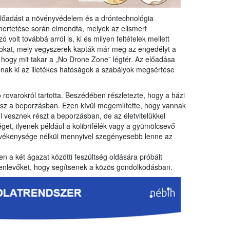
 előadást a növényvédelem és a dróntechnológia
mertetése során elmondta, melyek az elismert
volt továbbá arról is, ki és milyen feltételek mellett
kat, mely vegyszerek kapták már meg az engedélyt a
, hogy mit takar a „No Drone Zone” légtér. Az előadása
abnak ki az illetékes hatóságok a szabályok megsértése
rovarokról tartotta. Beszédében részletezte, hogy a házi
esz a beporzásban. Ezen kívül megemlítette, hogy vannak
 vesznek részt a beporzásban, de az életvitelükkel
et, ilyenek például a kolibrifélék vagy a gyümölcsevő
evékenysége nélkül mennyivel szegényesebb lenne az
n a két ágazat közötti feszültség oldására próbált
elenlevőket, hogy segítsenek a közös gondolkodásban.