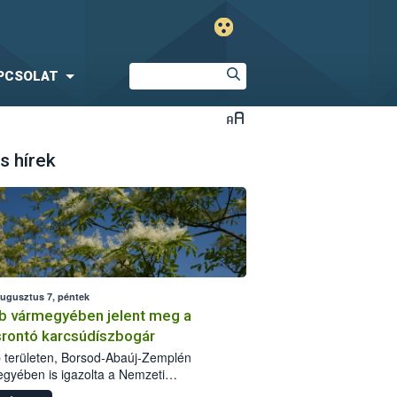
PCSOLAT
s hírek
augusztus 7, péntek
b vármegyében jelent meg a
srontó karcsúdíszbogár
 területen, Borsod-Abaúj-Zemplén
gyében is igazolta a Nemzeti
iszerlánc-biztonsági Hivatal (Nébih) a