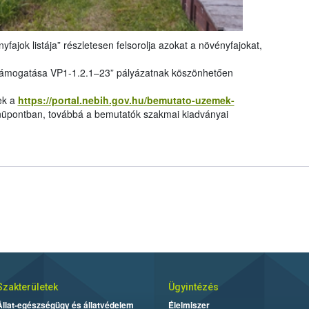
yfajok listája” részletesen felsorolja azokat a növényfajokat,
támogatása VP1-1.2.1–23” pályázatnak köszönhetően
ek a
https://portal.nebih.gov.hu/bemutato-uzemek-
pontban, továbbá a bemutatók szakmai kiadványai
Szakterületek
Ügyintézés
Állat-egészségügy és állatvédelem
Élelmiszer