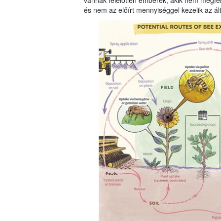
vannak felelőtlen emberek, akik nem megfel
és nem az előírt mennyiséggel kezelik az ál