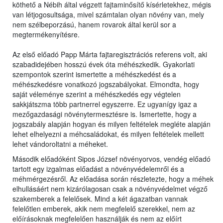
köthető a Nébih által végzett fajtaminősítő kísérletekhez, mégis
van létjogosultsága, mivel számtalan olyan növény van, mely
nem szélbeporzású, hanem rovarok által kerül sor a
megtermékenyítésre.
Az első előadó Papp Márta fajtaregisztrációs referens volt, aki
szabadidejében hosszú évek óta méhészkedik. Gyakorlati
szempontok szerint ismertette a méhészkedést és a
méhészkedésre vonatkozó jogszabályokat. Elmondta, hogy
saját véleménye szerint a méhészkedés egy végtelen
sakkjátszma több partnerrel egyszerre. Ez ugyanígy igaz a
mezőgazdasági növénytermesztésre is. Ismertette, hogy a
jogszabály alapján hogyan és milyen feltételek megléte alapján
lehet elhelyezni a méhcsaládokat, és milyen feltételek mellett
lehet vándoroltatni a méheket.
Második előadóként Sipos József növényorvos, vendég előadó
tartott egy izgalmas előadást a növényvédelemről és a
méhmérgezésről. Az előadása során részletezte, hogy a méhek
elhullásáért nem kizárólagosan csak a növényvédelmet végző
szakemberek a felelősek. Mind a két ágazatban vannak
felelőtlen emberek, akik nem megfelelő szerekkel, nem az
előírásoknak megfelelően használják és nem az előírt