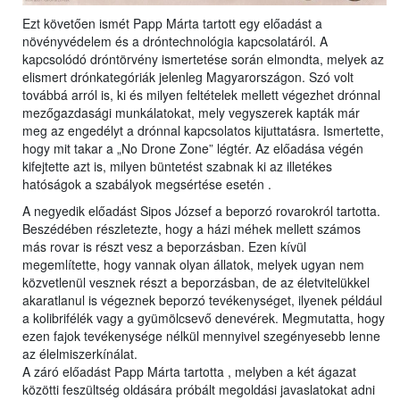
Ezt követően ismét Papp Márta tartott egy előadást a
növényvédelem és a dróntechnológia kapcsolatáról. A
kapcsolódó dróntörvény ismertetése során elmondta, melyek az
elismert drónkategóriák jelenleg Magyarországon. Szó volt
továbbá arról is, ki és milyen feltételek mellett végezhet drónnal
mezőgazdasági munkálatokat, mely vegyszerek kapták már
meg az engedélyt a drónnal kapcsolatos kijuttatásra. Ismertette,
hogy mit takar a „No Drone Zone” légtér. Az előadása végén
kifejtette azt is, milyen büntetést szabnak ki az illetékes
hatóságok a szabályok megsértése esetén .
A negyedik előadást Sipos József a beporzó rovarokról tartotta.
Beszédében részletezte, hogy a házi méhek mellett számos
más rovar is részt vesz a beporzásban. Ezen kívül
megemlítette, hogy vannak olyan állatok, melyek ugyan nem
közvetlenül vesznek részt a beporzásban, de az életvitelükkel
akaratlanul is végeznek beporzó tevékenységet, ilyenek például
a kolibrifélék vagy a gyümölcsevő denevérek. Megmutatta, hogy
ezen fajok tevékenysége nélkül mennyivel szegényesebb lenne
az élelmiszerkínálat.
A záró előadást Papp Márta tartotta , melyben a két ágazat
közötti feszültség oldására próbált megoldási javaslatokat adni