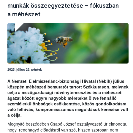
munkák összeegyeztetése – fókuszban
a méhészet
2025. július 25, péntek
A Nemzeti Élelmiszerlánc-biztonsági Hivatal (Nébih) július
közepén méhészeti bemutatót tartott Székkutason, melynek
célja a mezőgazdasági növénytermesztés és a méhészeti
ágazat között egyre nagyobb méreteket öltve fennálló
szemléletkülönbségek csökkentése, közös gondolkodásra
való felhívás, kompromisszumos megoldások keresése volt
a célja.
Megnyitó beszédében Csapó József osztályvezető úr elmondta,
hogy rendhagyó előadásról van szó, hiszen szorosan nem