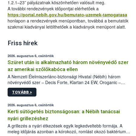
1.2.1–23” pályázatnak köszönhetően valósult meg.
A további rendezvények időpontjai elérhetőek a
https://portal.nebih.gov.hu/bemutato-uzemek-tamogatasa
honlapon a rendezvények menüpontban, továbbá a bemutatók
szakmai kiadványai letölthetőek a kiadványok menüpont alatt.
Friss hírek
2026. augusztus 6, csütörtök
Szüret után is alkalmazható három növényvédő szer
az amerikai szőlőkabóca ellen
A Nemzeti Élelmiszerlánc-biztonsági Hivatal (Nébih) három
növényvédő szer – Decis Forte, Klartan 24 EW, Oroganic –
engedélyokiratát módosította, így azok a szüretet követően,
TOVÁBB >
egészen a vesszőérettség (BBCH 91) stádiumáig
felhasználhatóak a szőlőben. A kiterjesztések célja, hogy a korai
érésű szőlőkben is legyen lehetőség a károsító elleni további
2026. augusztus 6, csütörtök
védekezésre. Az Oroganic készítmény kis kiszerelésben kiskerti
Kerti sütögetés biztonságosan: a Nébih tanácsai
felhasználók számára is elérhető és ökológiai termesztésben is
nyári grillezéshez
engedélyezett.
A grillezés a nyári étkezések egyik legkedveltebb formája. A
meleg időjárás azonban a kórokozó, romlást okozó baktériumok