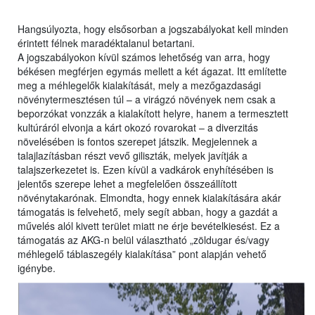
Hangsúlyozta, hogy elsősorban a jogszabályokat kell minden
érintett félnek maradéktalanul betartani.
A jogszabályokon kívül számos lehetőség van arra, hogy
békésen megférjen egymás mellett a két ágazat. Itt említette
meg a méhlegelők kialakítását, mely a mezőgazdasági
növénytermesztésen túl – a virágzó növények nem csak a
beporzókat vonzzák a kialakított helyre, hanem a termesztett
kultúráról elvonja a kárt okozó rovarokat – a diverzitás
növelésében is fontos szerepet játszik. Megjelennek a
talajlazításban részt vevő giliszták, melyek javítják a
talajszerkezetet is. Ezen kívül a vadkárok enyhítésében is
jelentős szerepe lehet a megfelelően összeállított
növénytakarónak. Elmondta, hogy ennek kialakítására akár
támogatás is felvehető, mely segít abban, hogy a gazdát a
művelés alól kivett terület miatt ne érje bevételkiesést. Ez a
támogatás az AKG-n belül választható „zöldugar és/vagy
méhlegelő táblaszegély kialakítása” pont alapján vehető
igénybe.