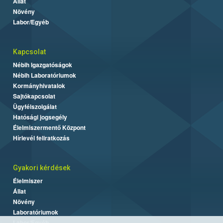
Állat
Növény
Labor/Egyéb
Kapcsolat
Nébih Igazgatóságok
Nébih Laboratóriumok
Kormányhivatalok
Sajtókapcsolat
Ügyfélszolgálat
Hatósági jogsegély
Élelmiszermentő Központ
Hírlevél feliratkozás
Gyakori kérdések
Élelmiszer
Állat
Növény
Laboratóriumok
Labor/Egyéb