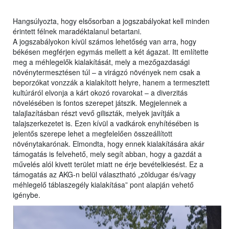
Hangsúlyozta, hogy elsősorban a jogszabályokat kell minden
érintett félnek maradéktalanul betartani.
A jogszabályokon kívül számos lehetőség van arra, hogy
békésen megférjen egymás mellett a két ágazat. Itt említette
meg a méhlegelők kialakítását, mely a mezőgazdasági
növénytermesztésen túl – a virágzó növények nem csak a
beporzókat vonzzák a kialakított helyre, hanem a termesztett
kultúráról elvonja a kárt okozó rovarokat – a diverzitás
növelésében is fontos szerepet játszik. Megjelennek a
talajlazításban részt vevő giliszták, melyek javítják a
talajszerkezetet is. Ezen kívül a vadkárok enyhítésében is
jelentős szerepe lehet a megfelelően összeállított
növénytakarónak. Elmondta, hogy ennek kialakítására akár
támogatás is felvehető, mely segít abban, hogy a gazdát a
művelés alól kivett terület miatt ne érje bevételkiesést. Ez a
támogatás az AKG-n belül választható „zöldugar és/vagy
méhlegelő táblaszegély kialakítása” pont alapján vehető
igénybe.