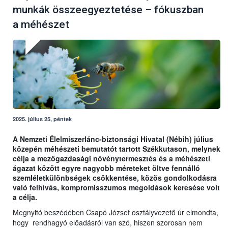
munkák összeegyeztetése – fókuszban
a méhészet
2025. július 25, péntek
A Nemzeti Élelmiszerlánc-biztonsági Hivatal (Nébih) július
közepén méhészeti bemutatót tartott Székkutason, melynek
célja a mezőgazdasági növénytermesztés és a méhészeti
ágazat között egyre nagyobb méreteket öltve fennálló
szemléletkülönbségek csökkentése, közös gondolkodásra
való felhívás, kompromisszumos megoldások keresése volt
a célja.
Megnyitó beszédében Csapó József osztályvezető úr elmondta,
hogy rendhagyó előadásról van szó, hiszen szorosan nem