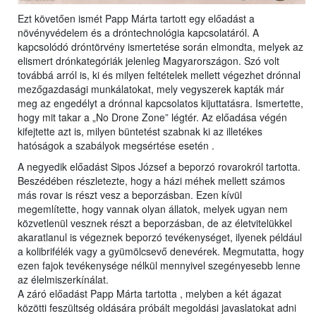
Ezt követően ismét Papp Márta tartott egy előadást a
növényvédelem és a dróntechnológia kapcsolatáról. A
kapcsolódó dróntörvény ismertetése során elmondta, melyek az
elismert drónkategóriák jelenleg Magyarországon. Szó volt
továbbá arról is, ki és milyen feltételek mellett végezhet drónnal
mezőgazdasági munkálatokat, mely vegyszerek kapták már
meg az engedélyt a drónnal kapcsolatos kijuttatásra. Ismertette,
hogy mit takar a „No Drone Zone” légtér. Az előadása végén
kifejtette azt is, milyen büntetést szabnak ki az illetékes
hatóságok a szabályok megsértése esetén .
A negyedik előadást Sipos József a beporzó rovarokról tartotta.
Beszédében részletezte, hogy a házi méhek mellett számos
más rovar is részt vesz a beporzásban. Ezen kívül
megemlítette, hogy vannak olyan állatok, melyek ugyan nem
közvetlenül vesznek részt a beporzásban, de az életvitelükkel
akaratlanul is végeznek beporzó tevékenységet, ilyenek például
a kolibrifélék vagy a gyümölcsevő denevérek. Megmutatta, hogy
ezen fajok tevékenysége nélkül mennyivel szegényesebb lenne
az élelmiszerkínálat.
A záró előadást Papp Márta tartotta , melyben a két ágazat
közötti feszültség oldására próbált megoldási javaslatokat adni