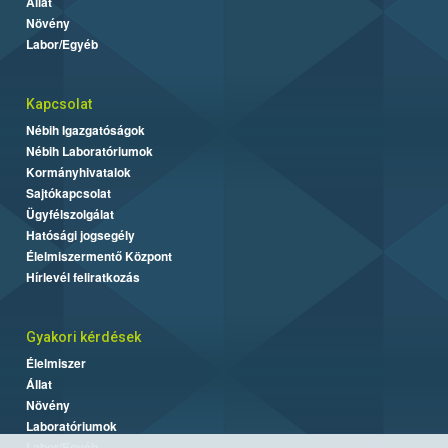
Állat
Növény
Labor/Egyéb
Kapcsolat
Nébih Igazgatóságok
Nébih Laboratóriumok
Kormányhivatalok
Sajtókapcsolat
Ügyfélszolgálat
Hatósági jogsegély
Élelmiszermentő Központ
Hírlevél feliratkozás
Gyakori kérdések
Élelmiszer
Állat
Növény
Laboratóriumok
Labor/Egyéb