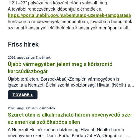
1.2.1–23” pályázatnak köszönhetően valósult meg.
A további rendezvények időpontjai elérhetőek a
https://portal.nebih.gov.hu/bemutato-uzemek-tamogatasa
honlapon a rendezvények menüpontban, továbbá a bemutatók
szakmai kiadványai letölthetőek a kiadványok menüpont alatt.
Friss hírek
2026. augusztus 7, péntek
Újabb vármegyében jelent meg a kőrisrontó
karcsúdíszbogár
Újabb területen, Borsod-Abaúj-Zemplén vármegyében is
igazolta a Nemzeti Élelmiszerlánc-biztonsági Hivatal (Nébih) a
kőrisrontó karcsúdíszbogár (Agrilus planipennis) jelenlétét. A
TOVÁBB >
kártevőt nem csak színcsapdában találták meg, de már fertőzött
fában is azonosították. A növényvédelmi szakemberek folytatják
az intenzív felderítést, emellett az intézkedéseket a szlovák
2026. augusztus 6, csütörtök
hatósággal is összehangolják a terjedés megállítása érdekében.
Szüret után is alkalmazható három növényvédő szer
az amerikai szőlőkabóca ellen
A Nemzeti Élelmiszerlánc-biztonsági Hivatal (Nébih) három
növényvédő szer – Decis Forte, Klartan 24 EW, Oroganic –