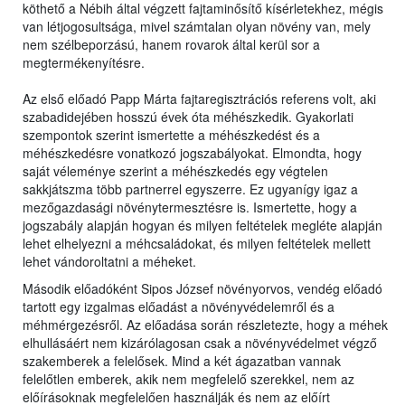
köthető a Nébih által végzett fajtaminősítő kísérletekhez, mégis
van létjogosultsága, mivel számtalan olyan növény van, mely
nem szélbeporzású, hanem rovarok által kerül sor a
megtermékenyítésre.
Az első előadó Papp Márta fajtaregisztrációs referens volt, aki
szabadidejében hosszú évek óta méhészkedik. Gyakorlati
szempontok szerint ismertette a méhészkedést és a
méhészkedésre vonatkozó jogszabályokat. Elmondta, hogy
saját véleménye szerint a méhészkedés egy végtelen
sakkjátszma több partnerrel egyszerre. Ez ugyanígy igaz a
mezőgazdasági növénytermesztésre is. Ismertette, hogy a
jogszabály alapján hogyan és milyen feltételek megléte alapján
lehet elhelyezni a méhcsaládokat, és milyen feltételek mellett
lehet vándoroltatni a méheket.
Második előadóként Sipos József növényorvos, vendég előadó
tartott egy izgalmas előadást a növényvédelemről és a
méhmérgezésről. Az előadása során részletezte, hogy a méhek
elhullásáért nem kizárólagosan csak a növényvédelmet végző
szakemberek a felelősek. Mind a két ágazatban vannak
felelőtlen emberek, akik nem megfelelő szerekkel, nem az
előírásoknak megfelelően használják és nem az előírt