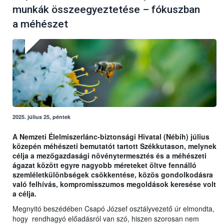
munkák összeegyeztetése – fókuszban
a méhészet
2025. július 25, péntek
A Nemzeti Élelmiszerlánc-biztonsági Hivatal (Nébih) július
közepén méhészeti bemutatót tartott Székkutason, melynek
célja a mezőgazdasági növénytermesztés és a méhészeti
ágazat között egyre nagyobb méreteket öltve fennálló
szemléletkülönbségek csökkentése, közös gondolkodásra
való felhívás, kompromisszumos megoldások keresése volt
a célja.
Megnyitó beszédében Csapó József osztályvezető úr elmondta,
hogy rendhagyó előadásról van szó, hiszen szorosan nem