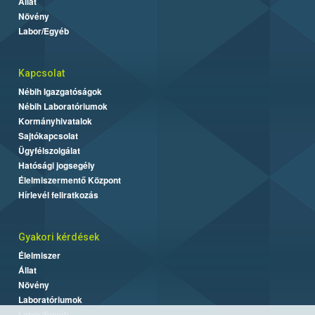
Állat
Növény
Labor/Egyéb
Kapcsolat
Nébih Igazgatóságok
Nébih Laboratóriumok
Kormányhivatalok
Sajtókapcsolat
Ügyfélszolgálat
Hatósági jogsegély
Élelmiszermentő Központ
Hírlevél feliratkozás
Gyakori kérdések
Élelmiszer
Állat
Növény
Laboratóriumok
Labor/Egyéb