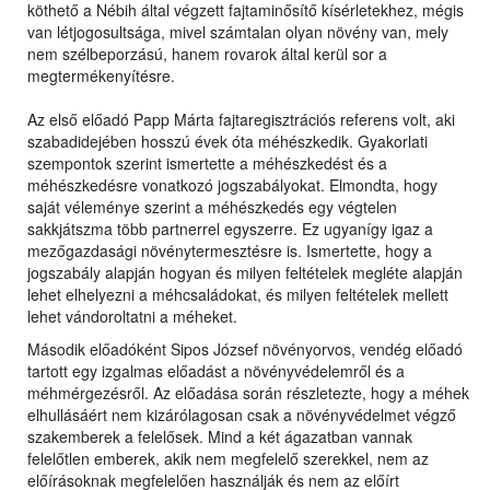
köthető a Nébih által végzett fajtaminősítő kísérletekhez, mégis
van létjogosultsága, mivel számtalan olyan növény van, mely
nem szélbeporzású, hanem rovarok által kerül sor a
megtermékenyítésre.
Az első előadó Papp Márta fajtaregisztrációs referens volt, aki
szabadidejében hosszú évek óta méhészkedik. Gyakorlati
szempontok szerint ismertette a méhészkedést és a
méhészkedésre vonatkozó jogszabályokat. Elmondta, hogy
saját véleménye szerint a méhészkedés egy végtelen
sakkjátszma több partnerrel egyszerre. Ez ugyanígy igaz a
mezőgazdasági növénytermesztésre is. Ismertette, hogy a
jogszabály alapján hogyan és milyen feltételek megléte alapján
lehet elhelyezni a méhcsaládokat, és milyen feltételek mellett
lehet vándoroltatni a méheket.
Második előadóként Sipos József növényorvos, vendég előadó
tartott egy izgalmas előadást a növényvédelemről és a
méhmérgezésről. Az előadása során részletezte, hogy a méhek
elhullásáért nem kizárólagosan csak a növényvédelmet végző
szakemberek a felelősek. Mind a két ágazatban vannak
felelőtlen emberek, akik nem megfelelő szerekkel, nem az
előírásoknak megfelelően használják és nem az előírt