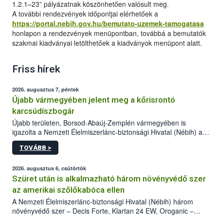
1.2.1–23” pályázatnak köszönhetően valósult meg.
A további rendezvények időpontjai elérhetőek a
https://portal.nebih.gov.hu/bemutato-uzemek-tamogatasa
honlapon a rendezvények menüpontban, továbbá a bemutatók
szakmai kiadványai letölthetőek a kiadványok menüpont alatt.
Friss hírek
2026. augusztus 7, péntek
Újabb vármegyében jelent meg a kőrisrontó
karcsúdíszbogár
Újabb területen, Borsod-Abaúj-Zemplén vármegyében is
igazolta a Nemzeti Élelmiszerlánc-biztonsági Hivatal (Nébih) a
kőrisrontó karcsúdíszbogár (Agrilus planipennis) jelenlétét. A
TOVÁBB >
kártevőt nem csak színcsapdában találták meg, de már fertőzött
fában is azonosították. A növényvédelmi szakemberek folytatják
az intenzív felderítést, emellett az intézkedéseket a szlovák
2026. augusztus 6, csütörtök
hatósággal is összehangolják a terjedés megállítása érdekében.
Szüret után is alkalmazható három növényvédő szer
az amerikai szőlőkabóca ellen
A Nemzeti Élelmiszerlánc-biztonsági Hivatal (Nébih) három
növényvédő szer – Decis Forte, Klartan 24 EW, Oroganic –