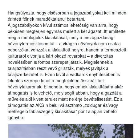
Hangsúlyozta, hogy elsősorban a jogszabályokat kell minden
érintett félnek maradéktalanul betartani.
A jogszabályokon kívül számos lehetőség van arra, hogy
békésen megférjen egymás mellett a két ágazat. Itt említette
meg a méhlegelők kialakítását, mely a mezőgazdasági
növénytermesztésen túl – a virágzó növények nem csak a
beporzókat vonzzák a kialakított helyre, hanem a termesztett
kultúráról elvonja a kárt okozó rovarokat – a diverzitás
növelésében is fontos szerepet játszik. Megjelennek a
talajlazításban részt vevő giliszták, melyek javítják a
talajszerkezetet is. Ezen kívül a vadkárok enyhítésében is
jelentős szerepe lehet a megfelelően összeállított
növénytakarónak. Elmondta, hogy ennek kialakítására akár
támogatás is felvehető, mely segít abban, hogy a gazdát a
művelés alól kivett terület miatt ne érje bevételkiesést. Ez a
támogatás az AKG-n belül választható „zöldugar és/vagy
méhlegelő táblaszegély kialakítása” pont alapján vehető
igénybe.