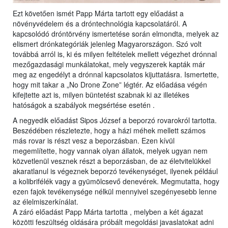
Ezt követően ismét Papp Márta tartott egy előadást a
növényvédelem és a dróntechnológia kapcsolatáról. A
kapcsolódó dróntörvény ismertetése során elmondta, melyek az
elismert drónkategóriák jelenleg Magyarországon. Szó volt
továbbá arról is, ki és milyen feltételek mellett végezhet drónnal
mezőgazdasági munkálatokat, mely vegyszerek kapták már
meg az engedélyt a drónnal kapcsolatos kijuttatásra. Ismertette,
hogy mit takar a „No Drone Zone” légtér. Az előadása végén
kifejtette azt is, milyen büntetést szabnak ki az illetékes
hatóságok a szabályok megsértése esetén .
A negyedik előadást Sipos József a beporzó rovarokról tartotta.
Beszédében részletezte, hogy a házi méhek mellett számos
más rovar is részt vesz a beporzásban. Ezen kívül
megemlítette, hogy vannak olyan állatok, melyek ugyan nem
közvetlenül vesznek részt a beporzásban, de az életvitelükkel
akaratlanul is végeznek beporzó tevékenységet, ilyenek például
a kolibrifélék vagy a gyümölcsevő denevérek. Megmutatta, hogy
ezen fajok tevékenysége nélkül mennyivel szegényesebb lenne
az élelmiszerkínálat.
A záró előadást Papp Márta tartotta , melyben a két ágazat
közötti feszültség oldására próbált megoldási javaslatokat adni