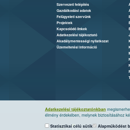
Szervezeti felépítés
Gazdálkodási adatok
Felügyeleti szervünk
Projektek
Kapcsolódó linkek
Adatkezelési tájékoztató
Akadálymentességi nyilatkozat
Üzemeltetési információ
Adatkezelési tájékoztatónkban
megismerheti
élmény érdekében, melynek biztosításához kér
Statisztikai célú sütik
Alapműködést biz