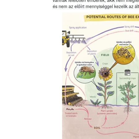
vannak felelőtlen emberek, akik nem megfel
és nem az előírt mennyiséggel kezelik az ál