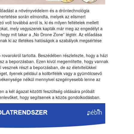
 előadást a növényvédelem és a dróntechnológia
mertetése során elmondta, melyek az elismert
volt továbbá arról is, ki és milyen feltételek mellett
kat, mely vegyszerek kapták már meg az engedélyt a
, hogy mit takar a „No Drone Zone” légtér. Az előadása
abnak ki az illetékes hatóságok a szabályok megsértése
rovarokról tartotta. Beszédében részletezte, hogy a házi
esz a beporzásban. Ezen kívül megemlítette, hogy vannak
 vesznek részt a beporzásban, de az életvitelükkel
et, ilyenek például a kolibrifélék vagy a gyümölcsevő
evékenysége nélkül mennyivel szegényesebb lenne az
n a két ágazat közötti feszültség oldására próbált
elenlevőket, hogy segítsenek a közös gondolkodásban.