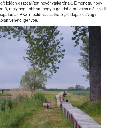
egfelelően összeállított növénytakarónak. Elmondta, hogy
hető, mely segít abban, hogy a gazdát a művelés alól kivett
támogatás az AKG-n belül választható „zöldugar és/vagy
apján vehető igénybe.