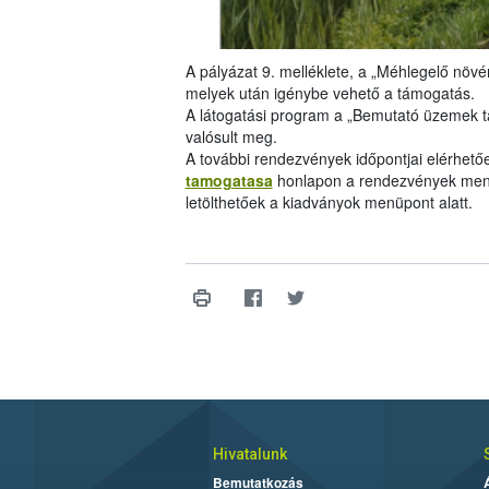
A pályázat 9. melléklete, a „Méhlegelő növén
melyek után igénybe vehető a támogatás.
A látogatási program a „Bemutató üzemek 
valósult meg.
A további rendezvények időpontjai elérhető
tamogatasa
honlapon a rendezvények menü
letölthetőek a kiadványok menüpont alatt.
Hivatalunk
Bemutatkozás