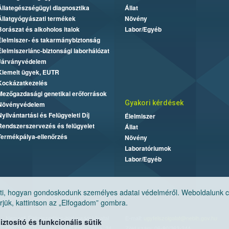
Állategészségügyi diagnosztika
Állat
Állatgyógyászati termékek
Növény
Borászat és alkoholos italok
Labor/Egyéb
Élelmiszer- és takarmánybiztonság
Élelmiszerlánc-biztonsági laborhálózat
Járványvédelem
Kiemelt ügyek, EUTR
Kockázatkezelés
Mezőgazdasági genetikai erőforrások
Gyakori kérdések
Növényvédelem
Nyilvántartási és Felügyeleti Díj
Élelmiszer
Rendszerszervezés és felügyelet
Állat
Termékpálya-ellenőrzés
Növény
Laboratóriumok
Labor/Egyéb
, hogyan gondoskodunk személyes adatai védelméről. Weboldalunk cook
jük, kattintson az „Elfogadom” gombra.
Nemzeti Élelmiszerlánc-biztonsági Hivatal
E-mail:
ugyfelszolgalat@nebih.gov.hu
tosító és funkcionális sütik
Cím: 1024 Budapest, Keleti Károly utca. 24.
Zöld szám: 06-80/263-244