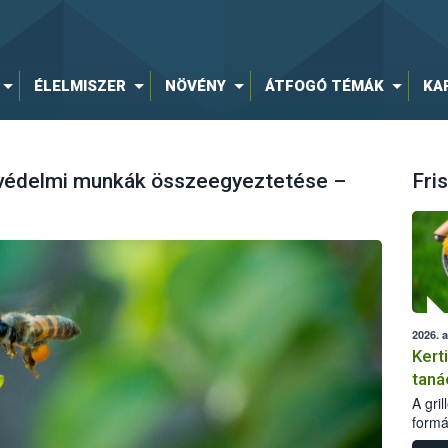
ÉLELMISZER
NÖVÉNY
ÁTFOGÓ TÉMÁK
KA
yvédelmi munkák összeegyeztetése –
Fris
2026. 
Kert
taná
A gri
formá
romlá