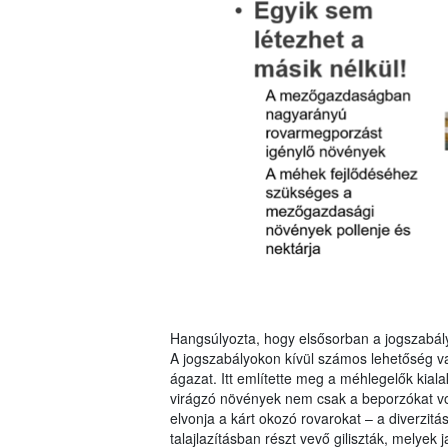
Hangsúlyozta, hogy elsősorban a jogszabályo
A jogszabályokon kívül számos lehetőség v
ágazat. Itt említette meg a méhlegelők kia
virágzó növények nem csak a beporzókat vonz
elvonja a kárt okozó rovarokat – a diverzitá
talajlazításban részt vevő giliszták, melyek j