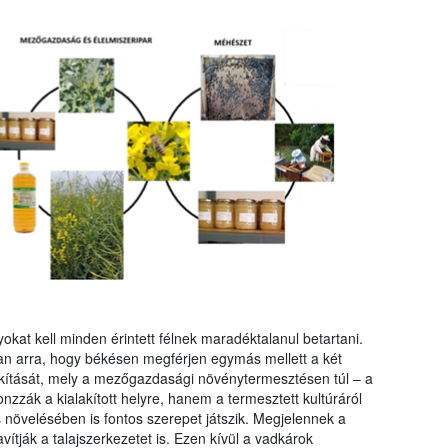
kat kell minden érintett félnek maradéktalanul betartani.
an arra, hogy békésen megférjen egymás mellett a két
lakítását, mely a mezőgazdasági növénytermesztésen túl – a
zák a kialakított helyre, hanem a termesztett kultúráról
s növelésében is fontos szerepet játszik. Megjelennek a
avítják a talajszerkezetet is. Ezen kívül a vadkárok