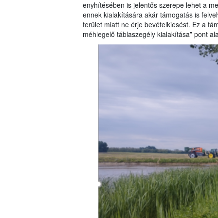
enyhítésében is jelentős szerepe lehet a m
ennek kialakítására akár támogatás is felve
terület miatt ne érje bevételkiesést. Ez a 
méhlegelő táblaszegély kialakítása” pont al