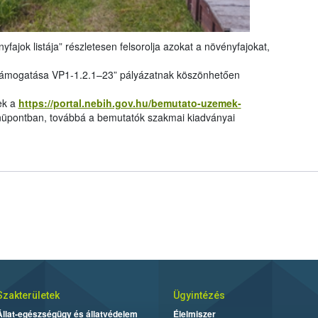
yfajok listája” részletesen felsorolja azokat a növényfajokat,
támogatása VP1-1.2.1–23” pályázatnak köszönhetően
ek a
https://portal.nebih.gov.hu/bemutato-uzemek-
pontban, továbbá a bemutatók szakmai kiadványai
Szakterületek
Ügyintézés
Állat-egészségügy és állatvédelem
Élelmiszer