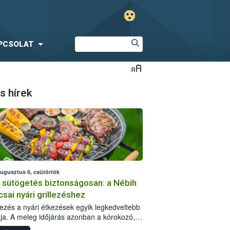
PCSOLAT
s hírek
augusztus 6, csütörtök
i sütögetés biztonságosan: a Nébih
csai nyári grillezéshez
llezés a nyári étkezések egyik legkedveltebb
ja. A meleg időjárás azonban a kórokozó,
st okozó baktériumok gyorsabb