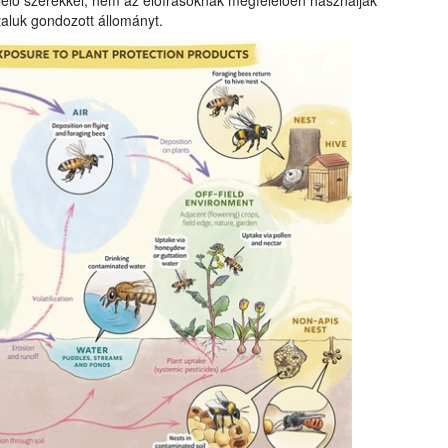
elő szerekkel, nem az előírásoknak megfelelően használják
taluk gondozott állományt.