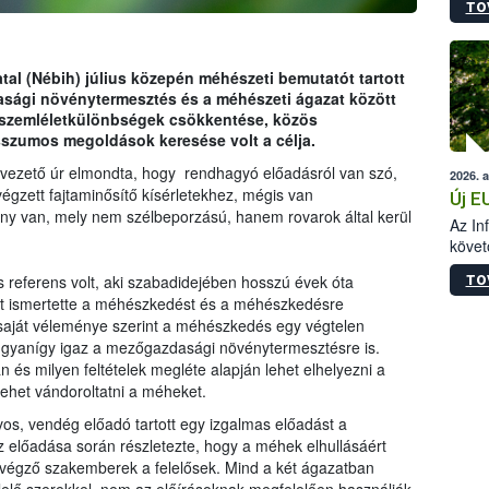
TO
szapo
sütög
techni
alapa
tal (Nébih) július közepén méhészeti bemutatót tartott
higié
sági növénytermesztés és a méhészeti ágazat között
hőkez
 szemléletkülönbségek csökkentése, közös
tárol
szumos megoldások keresése volt a célja.
Hivat
vezető úr elmondta, hogy rendhagyó előadásról van szó,
2026. 
a biz
égzett fajtaminősítő kísérletekhez, mégis van
Új E
ény van, mely nem szélbeporzású, hanem rovarok által kerül
Az In
követ
szere
s referens volt, aki szabadidejében hosszú évek óta
TO
nt ismertette a méhészkedést és a méhészkedésre
saját véleménye szerint a méhészkedés egy végtelen
 ugyanígy igaz a mezőgazdasági növénytermesztésre is.
 és milyen feltételek megléte alapján lehet elhelyezni a
lehet vándoroltatni a méheket.
s, vendég előadó tartott egy izgalmas előadást a
előadása során részletezte, hogy a méhek elhullásáért
végző szakemberek a felelősek. Mind a két ágazatban