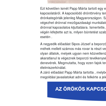
Ezt követően ismét Papp Márta tartott egy
kapcsolatáról. A kapcsolódó dróntörvény is
drónkategóriák jelenleg Magyarországon. Szó 
végezhet drónnal mezőgazdasági munkálato
drónnal kapcsolatos kijuttatásra. Ismertette
végén kifejtette azt is, milyen büntetést sz
esetén .
A negyedik előadást Sipos József a beporzó 
méhek mellett számos más rovar is részt v
olyan állatok, melyek ugyan nem közvetlenül
akaratlanul is végeznek beporzó tevékenység
denevérek. Megmutatta, hogy ezen fajok t
élelmiszerkínálat.
A záró előadást Papp Márta tartotta , melybe
megoldási javaslatokat adni és felkérte a j