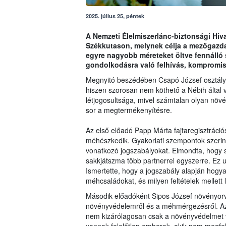
2025. július 25, péntek
A Nemzeti Élelmiszerlánc-biztonsági Hiva
Székkutason, melynek célja a mezőgazda
egyre nagyobb méreteket öltve fennálló
gondolkodásra való felhívás, kompromis
Megnyitó beszédében Csapó József osztály
hiszen szorosan nem köthető a Nébih által v
létjogosultsága, mivel számtalan olyan növ
sor a megtermékenyítésre.
Az első előadó Papp Márta fajtaregisztráció
méhészkedik. Gyakorlati szempontok szeri
vonatkozó jogszabályokat. Elmondta, hogy 
sakkjátszma több partnerrel egyszerre. Ez
Ismertette, hogy a jogszabály alapján hogyan
méhcsaládokat, és milyen feltételek mellett 
Második előadóként Sipos József növényorvo
növényvédelemről és a méhmérgezésről. Az 
nem kizárólagosan csak a növényvédelmet 