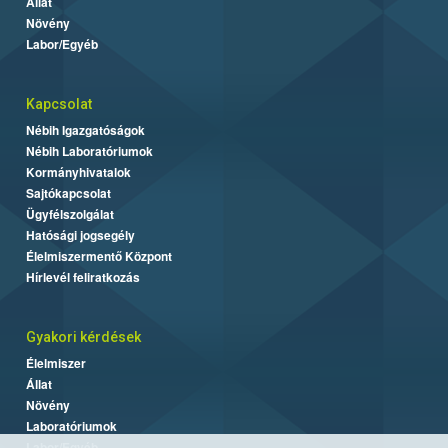
Állat
Növény
Labor/Egyéb
Kapcsolat
Nébih Igazgatóságok
Nébih Laboratóriumok
Kormányhivatalok
Sajtókapcsolat
Ügyfélszolgálat
Hatósági jogsegély
Élelmiszermentő Központ
Hírlevél feliratkozás
Gyakori kérdések
Élelmiszer
Állat
Növény
Laboratóriumok
Labor/Egyéb