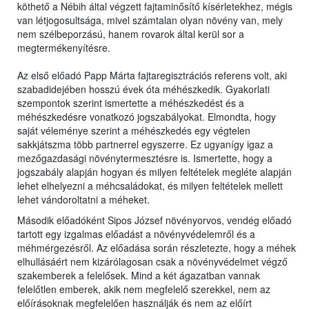
köthető a Nébih által végzett fajtaminősítő kísérletekhez, mégis
van létjogosultsága, mivel számtalan olyan növény van, mely
nem szélbeporzású, hanem rovarok által kerül sor a
megtermékenyítésre.
Az első előadó Papp Márta fajtaregisztrációs referens volt, aki
szabadidejében hosszú évek óta méhészkedik. Gyakorlati
szempontok szerint ismertette a méhészkedést és a
méhészkedésre vonatkozó jogszabályokat. Elmondta, hogy
saját véleménye szerint a méhészkedés egy végtelen
sakkjátszma több partnerrel egyszerre. Ez ugyanígy igaz a
mezőgazdasági növénytermesztésre is. Ismertette, hogy a
jogszabály alapján hogyan és milyen feltételek megléte alapján
lehet elhelyezni a méhcsaládokat, és milyen feltételek mellett
lehet vándoroltatni a méheket.
Második előadóként Sipos József növényorvos, vendég előadó
tartott egy izgalmas előadást a növényvédelemről és a
méhmérgezésről. Az előadása során részletezte, hogy a méhek
elhullásáért nem kizárólagosan csak a növényvédelmet végző
szakemberek a felelősek. Mind a két ágazatban vannak
felelőtlen emberek, akik nem megfelelő szerekkel, nem az
előírásoknak megfelelően használják és nem az előírt