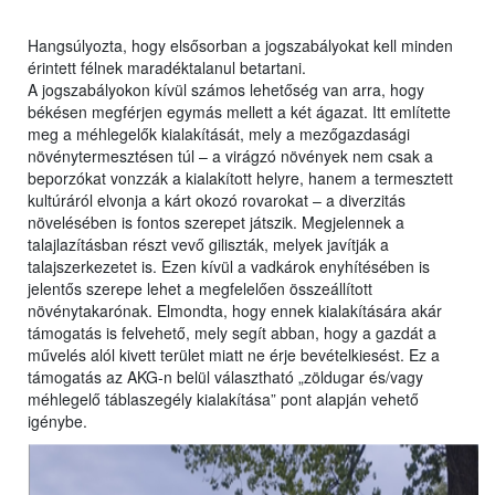
Hangsúlyozta, hogy elsősorban a jogszabályokat kell minden
érintett félnek maradéktalanul betartani.
A jogszabályokon kívül számos lehetőség van arra, hogy
békésen megférjen egymás mellett a két ágazat. Itt említette
meg a méhlegelők kialakítását, mely a mezőgazdasági
növénytermesztésen túl – a virágzó növények nem csak a
beporzókat vonzzák a kialakított helyre, hanem a termesztett
kultúráról elvonja a kárt okozó rovarokat – a diverzitás
növelésében is fontos szerepet játszik. Megjelennek a
talajlazításban részt vevő giliszták, melyek javítják a
talajszerkezetet is. Ezen kívül a vadkárok enyhítésében is
jelentős szerepe lehet a megfelelően összeállított
növénytakarónak. Elmondta, hogy ennek kialakítására akár
támogatás is felvehető, mely segít abban, hogy a gazdát a
művelés alól kivett terület miatt ne érje bevételkiesést. Ez a
támogatás az AKG-n belül választható „zöldugar és/vagy
méhlegelő táblaszegély kialakítása” pont alapján vehető
igénybe.