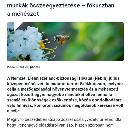
munkák összeegyeztetése – fókuszban
a méhészet
2025. július 25, péntek
A Nemzeti Élelmiszerlánc-biztonsági Hivatal (Nébih) július
közepén méhészeti bemutatót tartott Székkutason, melynek
célja a mezőgazdasági növénytermesztés és a méhészeti
ágazat között egyre nagyobb méreteket öltve fennálló
szemléletkülönbségek csökkentése, közös gondolkodásra
való felhívás, kompromisszumos megoldások keresése volt
a célja.
Megnyitó beszédében Csapó József osztályvezető úr elmondta,
hogy rendhagyó előadásról van szó, hiszen szorosan nem