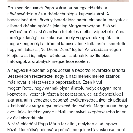
Ezt követően ismét Papp Márta tartott egy előadást a
növényvédelem és a dróntechnológia kapcsolatáról. A
kapcsolódó dróntörvény ismertetése során elmondta, melyek az
elismert drónkategóriák jelenleg Magyarországon. Szó volt
továbbá arról is, ki és milyen feltételek mellett végezhet drónnal
mezőgazdasági munkálatokat, mely vegyszerek kapták már
meg az engedélyt a drónnal kapcsolatos kijuttatásra. Ismertette,
hogy mit takar a „No Drone Zone” légtér. Az előadása végén
kifejtette azt is, milyen büntetést szabnak ki az illetékes
hatóságok a szabályok megsértése esetén .
A negyedik előadást Sipos József a beporzó rovarokról tartotta.
Beszédében részletezte, hogy a házi méhek mellett számos
más rovar is részt vesz a beporzásban. Ezen kívül
megemlítette, hogy vannak olyan állatok, melyek ugyan nem
közvetlenül vesznek részt a beporzásban, de az életvitelükkel
akaratlanul is végeznek beporzó tevékenységet, ilyenek például
a kolibrifélék vagy a gyümölcsevő denevérek. Megmutatta, hogy
ezen fajok tevékenysége nélkül mennyivel szegényesebb lenne
az élelmiszerkínálat.
A záró előadást Papp Márta tartotta , melyben a két ágazat
közötti feszültség oldására próbált megoldási javaslatokat adni