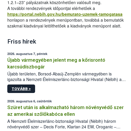
1.2.1–23” pályázatnak köszönhetően valósult meg.
A további rendezvények időpontjai elérhetőek a
https://portal.nebih.gov.hu/bemutato-uzemek-tamogatasa
honlapon a rendezvények menüpontban, továbbá a bemutatók
szakmai kiadványai letölthetőek a kiadványok menüpont alatt.
Friss hírek
2026. augusztus 7, péntek
Újabb vármegyében jelent meg a kőrisrontó
karcsúdíszbogár
Újabb területen, Borsod-Abaúj-Zemplén vármegyében is
igazolta a Nemzeti Élelmiszerlánc-biztonsági Hivatal (Nébih) a
kőrisrontó karcsúdíszbogár (Agrilus planipennis) jelenlétét. A
TOVÁBB >
kártevőt nem csak színcsapdában találták meg, de már fertőzött
fában is azonosították. A növényvédelmi szakemberek folytatják
az intenzív felderítést, emellett az intézkedéseket a szlovák
2026. augusztus 6, csütörtök
hatósággal is összehangolják a terjedés megállítása érdekében.
Szüret után is alkalmazható három növényvédő szer
az amerikai szőlőkabóca ellen
A Nemzeti Élelmiszerlánc-biztonsági Hivatal (Nébih) három
növényvédő szer – Decis Forte, Klartan 24 EW, Oroganic –