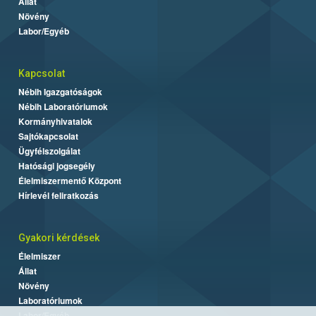
Állat
Növény
Labor/Egyéb
Kapcsolat
Nébih Igazgatóságok
Nébih Laboratóriumok
Kormányhivatalok
Sajtókapcsolat
Ügyfélszolgálat
Hatósági jogsegély
Élelmiszermentő Központ
Hírlevél feliratkozás
Gyakori kérdések
Élelmiszer
Állat
Növény
Laboratóriumok
Labor/Egyéb