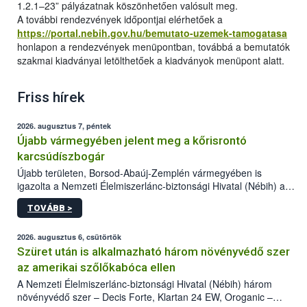
1.2.1–23” pályázatnak köszönhetően valósult meg.
A további rendezvények időpontjai elérhetőek a
https://portal.nebih.gov.hu/bemutato-uzemek-tamogatasa
honlapon a rendezvények menüpontban, továbbá a bemutatók
szakmai kiadványai letölthetőek a kiadványok menüpont alatt.
Friss hírek
2026. augusztus 7, péntek
Újabb vármegyében jelent meg a kőrisrontó
karcsúdíszbogár
Újabb területen, Borsod-Abaúj-Zemplén vármegyében is
igazolta a Nemzeti Élelmiszerlánc-biztonsági Hivatal (Nébih) a
kőrisrontó karcsúdíszbogár (Agrilus planipennis) jelenlétét. A
TOVÁBB >
kártevőt nem csak színcsapdában találták meg, de már fertőzött
fában is azonosították. A növényvédelmi szakemberek folytatják
az intenzív felderítést, emellett az intézkedéseket a szlovák
2026. augusztus 6, csütörtök
hatósággal is összehangolják a terjedés megállítása érdekében.
Szüret után is alkalmazható három növényvédő szer
az amerikai szőlőkabóca ellen
A Nemzeti Élelmiszerlánc-biztonsági Hivatal (Nébih) három
növényvédő szer – Decis Forte, Klartan 24 EW, Oroganic –