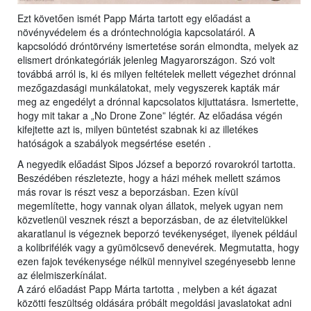
Ezt követően ismét Papp Márta tartott egy előadást a
növényvédelem és a dróntechnológia kapcsolatáról. A
kapcsolódó dróntörvény ismertetése során elmondta, melyek az
elismert drónkategóriák jelenleg Magyarországon. Szó volt
továbbá arról is, ki és milyen feltételek mellett végezhet drónnal
mezőgazdasági munkálatokat, mely vegyszerek kapták már
meg az engedélyt a drónnal kapcsolatos kijuttatásra. Ismertette,
hogy mit takar a „No Drone Zone” légtér. Az előadása végén
kifejtette azt is, milyen büntetést szabnak ki az illetékes
hatóságok a szabályok megsértése esetén .
A negyedik előadást Sipos József a beporzó rovarokról tartotta.
Beszédében részletezte, hogy a házi méhek mellett számos
más rovar is részt vesz a beporzásban. Ezen kívül
megemlítette, hogy vannak olyan állatok, melyek ugyan nem
közvetlenül vesznek részt a beporzásban, de az életvitelükkel
akaratlanul is végeznek beporzó tevékenységet, ilyenek például
a kolibrifélék vagy a gyümölcsevő denevérek. Megmutatta, hogy
ezen fajok tevékenysége nélkül mennyivel szegényesebb lenne
az élelmiszerkínálat.
A záró előadást Papp Márta tartotta , melyben a két ágazat
közötti feszültség oldására próbált megoldási javaslatokat adni