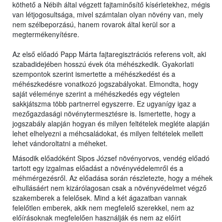
köthető a Nébih által végzett fajtaminősítő kísérletekhez, mégis
van létjogosultsága, mivel számtalan olyan növény van, mely
nem szélbeporzású, hanem rovarok által kerül sor a
megtermékenyítésre.
Az első előadó Papp Márta fajtaregisztrációs referens volt, aki
szabadidejében hosszú évek óta méhészkedik. Gyakorlati
szempontok szerint ismertette a méhészkedést és a
méhészkedésre vonatkozó jogszabályokat. Elmondta, hogy
saját véleménye szerint a méhészkedés egy végtelen
sakkjátszma több partnerrel egyszerre. Ez ugyanígy igaz a
mezőgazdasági növénytermesztésre is. Ismertette, hogy a
jogszabály alapján hogyan és milyen feltételek megléte alapján
lehet elhelyezni a méhcsaládokat, és milyen feltételek mellett
lehet vándoroltatni a méheket.
Második előadóként Sipos József növényorvos, vendég előadó
tartott egy izgalmas előadást a növényvédelemről és a
méhmérgezésről. Az előadása során részletezte, hogy a méhek
elhullásáért nem kizárólagosan csak a növényvédelmet végző
szakemberek a felelősek. Mind a két ágazatban vannak
felelőtlen emberek, akik nem megfelelő szerekkel, nem az
előírásoknak megfelelően használják és nem az előírt