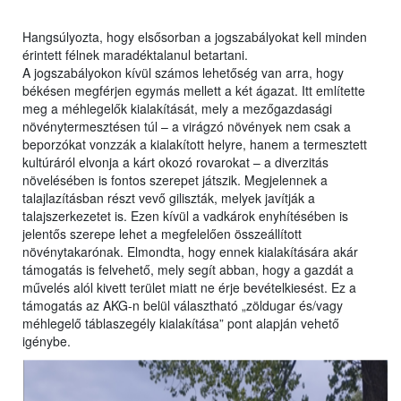
Hangsúlyozta, hogy elsősorban a jogszabályokat kell minden
érintett félnek maradéktalanul betartani.
A jogszabályokon kívül számos lehetőség van arra, hogy
békésen megférjen egymás mellett a két ágazat. Itt említette
meg a méhlegelők kialakítását, mely a mezőgazdasági
növénytermesztésen túl – a virágzó növények nem csak a
beporzókat vonzzák a kialakított helyre, hanem a termesztett
kultúráról elvonja a kárt okozó rovarokat – a diverzitás
növelésében is fontos szerepet játszik. Megjelennek a
talajlazításban részt vevő giliszták, melyek javítják a
talajszerkezetet is. Ezen kívül a vadkárok enyhítésében is
jelentős szerepe lehet a megfelelően összeállított
növénytakarónak. Elmondta, hogy ennek kialakítására akár
támogatás is felvehető, mely segít abban, hogy a gazdát a
művelés alól kivett terület miatt ne érje bevételkiesést. Ez a
támogatás az AKG-n belül választható „zöldugar és/vagy
méhlegelő táblaszegély kialakítása” pont alapján vehető
igénybe.