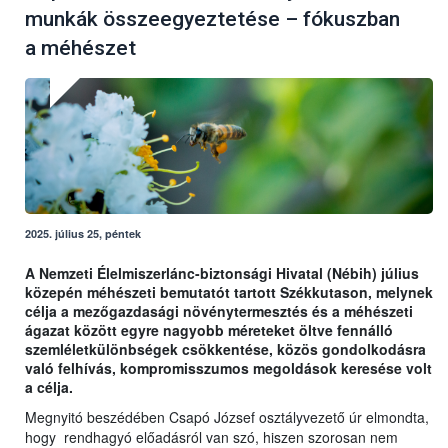
munkák összeegyeztetése – fókuszban
a méhészet
2025. július 25, péntek
A Nemzeti Élelmiszerlánc-biztonsági Hivatal (Nébih) július
közepén méhészeti bemutatót tartott Székkutason, melynek
célja a mezőgazdasági növénytermesztés és a méhészeti
ágazat között egyre nagyobb méreteket öltve fennálló
szemléletkülönbségek csökkentése, közös gondolkodásra
való felhívás, kompromisszumos megoldások keresése volt
a célja.
Megnyitó beszédében Csapó József osztályvezető úr elmondta,
hogy rendhagyó előadásról van szó, hiszen szorosan nem