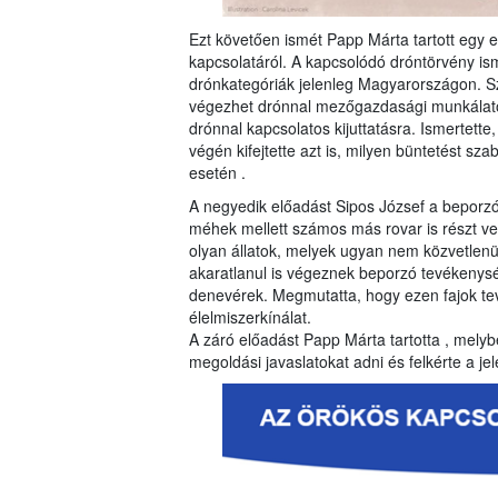
Ezt követően ismét Papp Márta tartott egy
kapcsolatáról. A kapcsolódó dróntörvény is
drónkategóriák jelenleg Magyarországon. Szó 
végezhet drónnal mezőgazdasági munkálato
drónnal kapcsolatos kijuttatásra. Ismertette
végén kifejtette azt is, milyen büntetést sz
esetén .
A negyedik előadást Sipos József a beporzó 
méhek mellett számos más rovar is részt v
olyan állatok, melyek ugyan nem közvetlenül
akaratlanul is végeznek beporzó tevékenység
denevérek. Megmutatta, hogy ezen fajok t
élelmiszerkínálat.
A záró előadást Papp Márta tartotta , melybe
megoldási javaslatokat adni és felkérte a j