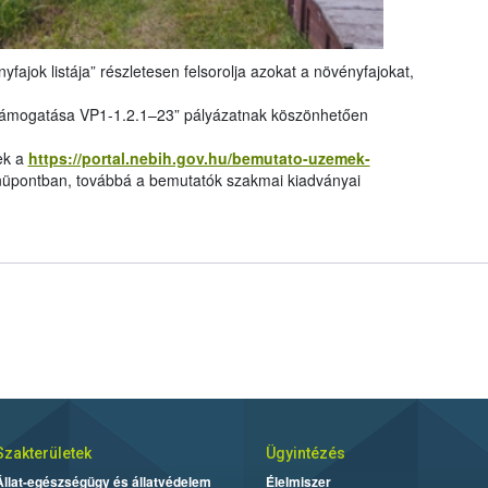
yfajok listája” részletesen felsorolja azokat a növényfajokat,
támogatása VP1-1.2.1–23” pályázatnak köszönhetően
ek a
https://portal.nebih.gov.hu/bemutato-uzemek-
pontban, továbbá a bemutatók szakmai kiadványai
Szakterületek
Ügyintézés
Állat-egészségügy és állatvédelem
Élelmiszer