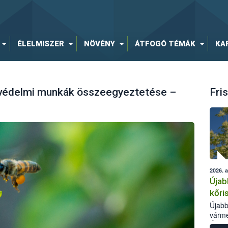
ÉLELMISZER
NÖVÉNY
ÁTFOGÓ TÉMÁK
KA
yvédelmi munkák összeegyeztetése –
Fris
2026. 
Újab
kőri
Újabb
várme
Élelm