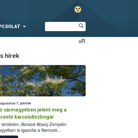
PCSOLAT
s hírek
augusztus 7, péntek
b vármegyében jelent meg a
srontó karcsúdíszbogár
 területen, Borsod-Abaúj-Zemplén
gyében is igazolta a Nemzeti
iszerlánc-biztonsági Hivatal (Nébih) a