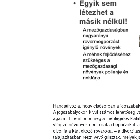
Hangsúlyozta, hogy elsősorban a jogszabályo
A jogszabályokon kívül számos lehetőség v
ágazat. Itt említette meg a méhlegelők kia
virágzó növények nem csak a beporzókat vonz
elvonja a kárt okozó rovarokat – a diverzitá
talajlazításban részt vevő giliszták, melyek j