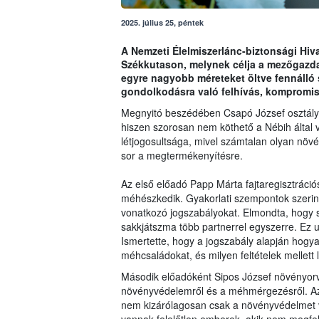
2025. július 25, péntek
A Nemzeti Élelmiszerlánc-biztonsági Hiva
Székkutason, melynek célja a mezőgazda
egyre nagyobb méreteket öltve fennálló
gondolkodásra való felhívás, kompromis
Megnyitó beszédében Csapó József osztály
hiszen szorosan nem köthető a Nébih által v
létjogosultsága, mivel számtalan olyan növ
sor a megtermékenyítésre.
Az első előadó Papp Márta fajtaregisztráció
méhészkedik. Gyakorlati szempontok szeri
vonatkozó jogszabályokat. Elmondta, hogy 
sakkjátszma több partnerrel egyszerre. Ez
Ismertette, hogy a jogszabály alapján hogyan
méhcsaládokat, és milyen feltételek mellett 
Második előadóként Sipos József növényorvo
növényvédelemről és a méhmérgezésről. Az 
nem kizárólagosan csak a növényvédelmet 