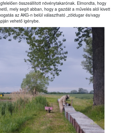
egfelelően összeállított növénytakarónak. Elmondta, hogy
hető, mely segít abban, hogy a gazdát a művelés alól kivett
támogatás az AKG-n belül választható „zöldugar és/vagy
apján vehető igénybe.