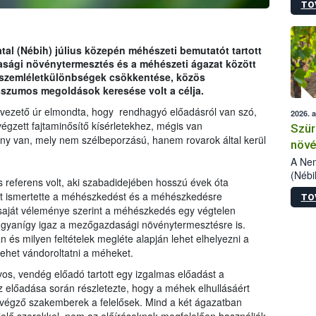
TO
kőris
jelen
talál
azono
tal (Nébih) július közepén méhészeti bemutatót tartott
folyta
sági növénytermesztés és a méhészeti ágazat között
intéz
 szemléletkülönbségek csökkentése, közös
össze
szumos megoldások keresése volt a célja.
érdek
vezető úr elmondta, hogy rendhagyó előadásról van szó,
2026. 
égzett fajtaminősítő kísérletekhez, mégis van
Szür
ény van, mely nem szélbeporzású, hanem rovarok által kerül
növé
szől
A Nem
(Nébi
s referens volt, aki szabadidejében hosszú évek óta
Klart
nt ismertette a méhészkedést és a méhészkedésre
TO
módos
saját véleménye szerint a méhészkedés egy végtelen
egész
 ugyanígy igaz a mezőgazdasági növénytermesztésre is.
felha
 és milyen feltételek megléte alapján lehet elhelyezni a
célja
lehet vándoroltatni a méheket.
lehet
Az Or
s, vendég előadó tartott egy izgalmas előadást a
felha
előadása során részletezte, hogy a méhek elhullásáért
terme
végző szakemberek a felelősek. Mind a két ágazatban