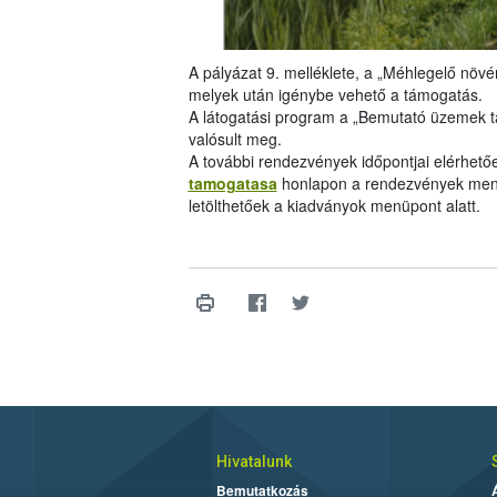
A pályázat 9. melléklete, a „Méhlegelő növén
melyek után igénybe vehető a támogatás.
A látogatási program a „Bemutató üzemek 
valósult meg.
A további rendezvények időpontjai elérhető
tamogatasa
honlapon a rendezvények menü
letölthetőek a kiadványok menüpont alatt.
Hivatalunk
Bemutatkozás