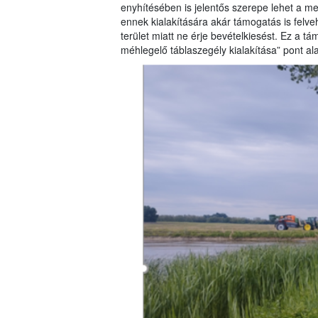
enyhítésében is jelentős szerepe lehet a m
ennek kialakítására akár támogatás is felve
terület miatt ne érje bevételkiesést. Ez a 
méhlegelő táblaszegély kialakítása” pont al