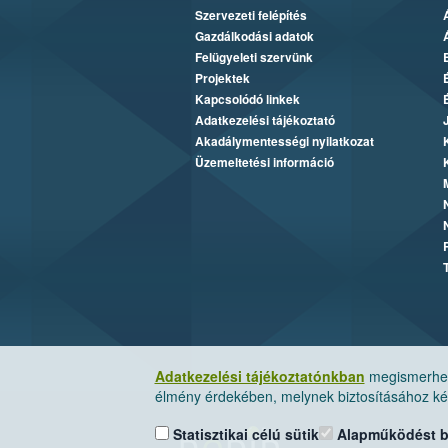
Szervezeti felépítés
Gazdálkodási adatok
Felügyeleti szervünk
Projektek
Kapcsolódó linkek
Adatkezelési tájékoztató
Akadálymentességi nyilatkozat
Üzemeltetési információ
Adatkezelési tájékoztatónkban
megismerheti
élmény érdekében, melynek biztosításához kér
Statisztikai célú sütik
Alapműködést biz