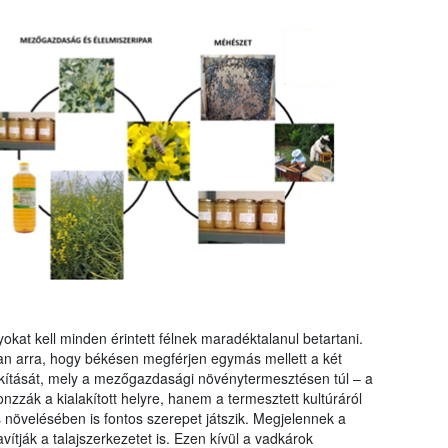
kat kell minden érintett félnek maradéktalanul betartani.
an arra, hogy békésen megférjen egymás mellett a két
lakítását, mely a mezőgazdasági növénytermesztésen túl – a
zák a kialakított helyre, hanem a termesztett kultúráról
s növelésében is fontos szerepet játszik. Megjelennek a
avítják a talajszerkezetet is. Ezen kívül a vadkárok