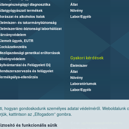
Állategészségügyi diagnosztika
Állat
Állatgyógyászati termékek
Növény
Borászat és alkoholos italok
Labor/Egyéb
Élelmiszer- és takarmánybiztonság
Élelmiszerlánc-biztonsági laborhálózat
Járványvédelem
Kiemelt ügyek, EUTR
Kockázatkezelés
Mezőgazdasági genetikai erőforrások
Gyakori kérdések
Növényvédelem
Nyilvántartási és Felügyeleti Díj
Élelmiszer
Rendszerszervezés és felügyelet
Állat
Termékpálya-ellenőrzés
Növény
Laboratóriumok
Labor/Egyéb
, hogyan gondoskodunk személyes adatai védelméről. Weboldalunk cook
jük, kattintson az „Elfogadom” gombra.
Nemzeti Élelmiszerlánc-biztonsági Hivatal
E-mail:
ugyfelszolgalat@nebih.gov.hu
tosító és funkcionális sütik
Cím: 1024 Budapest, Keleti Károly utca. 24.
Zöld szám: 06-80/263-244