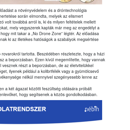
 előadást a növényvédelem és a dróntechnológia
mertetése során elmondta, melyek az elismert
volt továbbá arról is, ki és milyen feltételek mellett
kat, mely vegyszerek kapták már meg az engedélyt a
, hogy mit takar a „No Drone Zone” légtér. Az előadása
abnak ki az illetékes hatóságok a szabályok megsértése
rovarokról tartotta. Beszédében részletezte, hogy a házi
esz a beporzásban. Ezen kívül megemlítette, hogy vannak
 vesznek részt a beporzásban, de az életvitelükkel
et, ilyenek például a kolibrifélék vagy a gyümölcsevő
evékenysége nélkül mennyivel szegényesebb lenne az
n a két ágazat közötti feszültség oldására próbált
elenlevőket, hogy segítsenek a közös gondolkodásban.