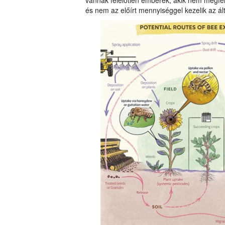
vannak felelőtlen emberek, akik nem megfel
és nem az előírt mennyiséggel kezelik az ál