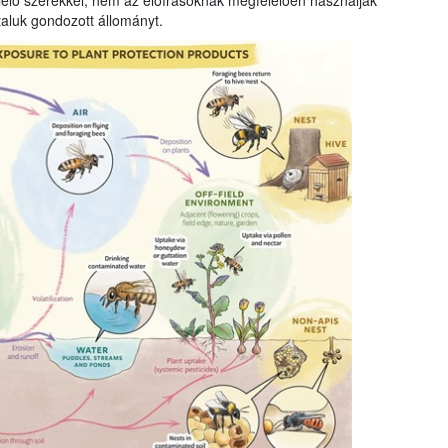
elő szerekkel, nem az előírásoknak megfelelően használják
taluk gondozott állományt.