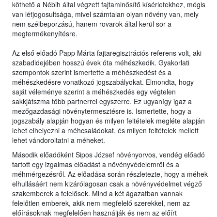
köthető a Nébih által végzett fajtaminősítő kísérletekhez, mégis
van létjogosultsága, mivel számtalan olyan növény van, mely
nem szélbeporzású, hanem rovarok által kerül sor a
megtermékenyítésre.
Az első előadó Papp Márta fajtaregisztrációs referens volt, aki
szabadidejében hosszú évek óta méhészkedik. Gyakorlati
szempontok szerint ismertette a méhészkedést és a
méhészkedésre vonatkozó jogszabályokat. Elmondta, hogy
saját véleménye szerint a méhészkedés egy végtelen
sakkjátszma több partnerrel egyszerre. Ez ugyanígy igaz a
mezőgazdasági növénytermesztésre is. Ismertette, hogy a
jogszabály alapján hogyan és milyen feltételek megléte alapján
lehet elhelyezni a méhcsaládokat, és milyen feltételek mellett
lehet vándoroltatni a méheket.
Második előadóként Sipos József növényorvos, vendég előadó
tartott egy izgalmas előadást a növényvédelemről és a
méhmérgezésről. Az előadása során részletezte, hogy a méhek
elhullásáért nem kizárólagosan csak a növényvédelmet végző
szakemberek a felelősek. Mind a két ágazatban vannak
felelőtlen emberek, akik nem megfelelő szerekkel, nem az
előírásoknak megfelelően használják és nem az előírt