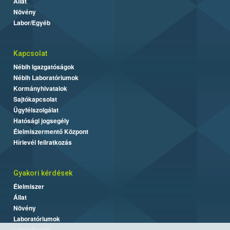
Állat
Növény
Labor/Egyéb
Kapcsolat
Nébih Igazgatóságok
Nébih Laboratóriumok
Kormányhivatalok
Sajtókapcsolat
Ügyfélszolgálat
Hatósági jogsegély
Élelmiszermentő Központ
Hírlevél feliratkozás
Gyakori kérdések
Élelmiszer
Állat
Növény
Laboratóriumok
Labor/Egyéb