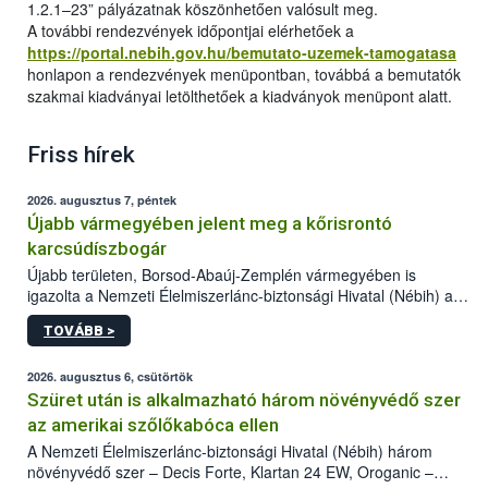
1.2.1–23” pályázatnak köszönhetően valósult meg.
A további rendezvények időpontjai elérhetőek a
https://portal.nebih.gov.hu/bemutato-uzemek-tamogatasa
honlapon a rendezvények menüpontban, továbbá a bemutatók
szakmai kiadványai letölthetőek a kiadványok menüpont alatt.
Friss hírek
2026. augusztus 7, péntek
Újabb vármegyében jelent meg a kőrisrontó
karcsúdíszbogár
Újabb területen, Borsod-Abaúj-Zemplén vármegyében is
igazolta a Nemzeti Élelmiszerlánc-biztonsági Hivatal (Nébih) a
kőrisrontó karcsúdíszbogár (Agrilus planipennis) jelenlétét. A
TOVÁBB >
kártevőt nem csak színcsapdában találták meg, de már fertőzött
fában is azonosították. A növényvédelmi szakemberek folytatják
az intenzív felderítést, emellett az intézkedéseket a szlovák
2026. augusztus 6, csütörtök
hatósággal is összehangolják a terjedés megállítása érdekében.
Szüret után is alkalmazható három növényvédő szer
az amerikai szőlőkabóca ellen
A Nemzeti Élelmiszerlánc-biztonsági Hivatal (Nébih) három
növényvédő szer – Decis Forte, Klartan 24 EW, Oroganic –