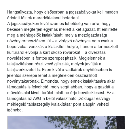
Hangsúlyozta, hogy elsősorban a jogszabályokat kell minden
érintett félnek maradéktalanul betartani.
A jogszabályokon kívül számos lehetőség van arra, hogy
békésen megférjen egymás mellett a két ágazat. Itt említette
meg a méhlegelők kialakítását, mely a mezőgazdasági
növénytermesztésen túl – a virágzó növények nem csak a
beporzókat vonzzák a kialakított helyre, hanem a termesztett
kultúráról elvonja a kárt okozó rovarokat – a diverzitás
növelésében is fontos szerepet játszik. Megjelennek a
talajlazításban részt vevő giliszták, melyek javítják a
talajszerkezetet is. Ezen kívül a vadkárok enyhítésében is
jelentős szerepe lehet a megfelelően összeállított
növénytakarónak. Elmondta, hogy ennek kialakítására akár
támogatás is felvehető, mely segít abban, hogy a gazdát a
művelés alól kivett terület miatt ne érje bevételkiesést. Ez a
támogatás az AKG-n belül választható „zöldugar és/vagy
méhlegelő táblaszegély kialakítása” pont alapján vehető
igénybe.