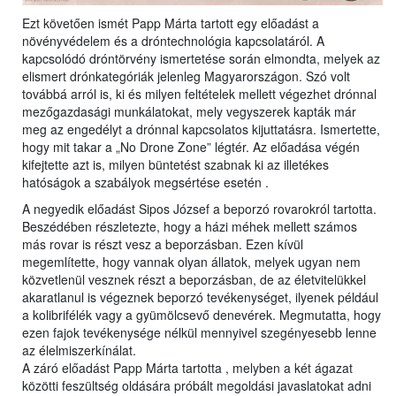
Ezt követően ismét Papp Márta tartott egy előadást a
növényvédelem és a dróntechnológia kapcsolatáról. A
kapcsolódó dróntörvény ismertetése során elmondta, melyek az
elismert drónkategóriák jelenleg Magyarországon. Szó volt
továbbá arról is, ki és milyen feltételek mellett végezhet drónnal
mezőgazdasági munkálatokat, mely vegyszerek kapták már
meg az engedélyt a drónnal kapcsolatos kijuttatásra. Ismertette,
hogy mit takar a „No Drone Zone” légtér. Az előadása végén
kifejtette azt is, milyen büntetést szabnak ki az illetékes
hatóságok a szabályok megsértése esetén .
A negyedik előadást Sipos József a beporzó rovarokról tartotta.
Beszédében részletezte, hogy a házi méhek mellett számos
más rovar is részt vesz a beporzásban. Ezen kívül
megemlítette, hogy vannak olyan állatok, melyek ugyan nem
közvetlenül vesznek részt a beporzásban, de az életvitelükkel
akaratlanul is végeznek beporzó tevékenységet, ilyenek például
a kolibrifélék vagy a gyümölcsevő denevérek. Megmutatta, hogy
ezen fajok tevékenysége nélkül mennyivel szegényesebb lenne
az élelmiszerkínálat.
A záró előadást Papp Márta tartotta , melyben a két ágazat
közötti feszültség oldására próbált megoldási javaslatokat adni