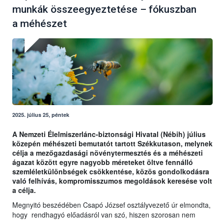
munkák összeegyeztetése – fókuszban
a méhészet
2025. július 25, péntek
A Nemzeti Élelmiszerlánc-biztonsági Hivatal (Nébih) július
közepén méhészeti bemutatót tartott Székkutason, melynek
célja a mezőgazdasági növénytermesztés és a méhészeti
ágazat között egyre nagyobb méreteket öltve fennálló
szemléletkülönbségek csökkentése, közös gondolkodásra
való felhívás, kompromisszumos megoldások keresése volt
a célja.
Megnyitó beszédében Csapó József osztályvezető úr elmondta,
hogy rendhagyó előadásról van szó, hiszen szorosan nem