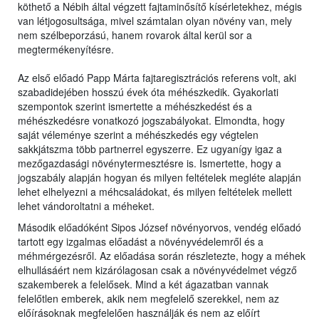
köthető a Nébih által végzett fajtaminősítő kísérletekhez, mégis
van létjogosultsága, mivel számtalan olyan növény van, mely
nem szélbeporzású, hanem rovarok által kerül sor a
megtermékenyítésre.
Az első előadó Papp Márta fajtaregisztrációs referens volt, aki
szabadidejében hosszú évek óta méhészkedik. Gyakorlati
szempontok szerint ismertette a méhészkedést és a
méhészkedésre vonatkozó jogszabályokat. Elmondta, hogy
saját véleménye szerint a méhészkedés egy végtelen
sakkjátszma több partnerrel egyszerre. Ez ugyanígy igaz a
mezőgazdasági növénytermesztésre is. Ismertette, hogy a
jogszabály alapján hogyan és milyen feltételek megléte alapján
lehet elhelyezni a méhcsaládokat, és milyen feltételek mellett
lehet vándoroltatni a méheket.
Második előadóként Sipos József növényorvos, vendég előadó
tartott egy izgalmas előadást a növényvédelemről és a
méhmérgezésről. Az előadása során részletezte, hogy a méhek
elhullásáért nem kizárólagosan csak a növényvédelmet végző
szakemberek a felelősek. Mind a két ágazatban vannak
felelőtlen emberek, akik nem megfelelő szerekkel, nem az
előírásoknak megfelelően használják és nem az előírt