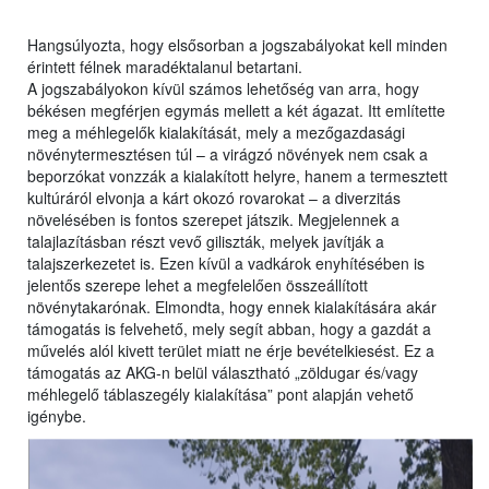
Hangsúlyozta, hogy elsősorban a jogszabályokat kell minden
érintett félnek maradéktalanul betartani.
A jogszabályokon kívül számos lehetőség van arra, hogy
békésen megférjen egymás mellett a két ágazat. Itt említette
meg a méhlegelők kialakítását, mely a mezőgazdasági
növénytermesztésen túl – a virágzó növények nem csak a
beporzókat vonzzák a kialakított helyre, hanem a termesztett
kultúráról elvonja a kárt okozó rovarokat – a diverzitás
növelésében is fontos szerepet játszik. Megjelennek a
talajlazításban részt vevő giliszták, melyek javítják a
talajszerkezetet is. Ezen kívül a vadkárok enyhítésében is
jelentős szerepe lehet a megfelelően összeállított
növénytakarónak. Elmondta, hogy ennek kialakítására akár
támogatás is felvehető, mely segít abban, hogy a gazdát a
művelés alól kivett terület miatt ne érje bevételkiesést. Ez a
támogatás az AKG-n belül választható „zöldugar és/vagy
méhlegelő táblaszegély kialakítása” pont alapján vehető
igénybe.