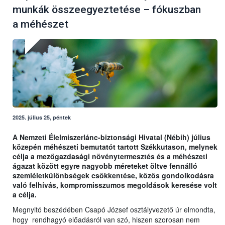
munkák összeegyeztetése – fókuszban
a méhészet
2025. július 25, péntek
A Nemzeti Élelmiszerlánc-biztonsági Hivatal (Nébih) július
közepén méhészeti bemutatót tartott Székkutason, melynek
célja a mezőgazdasági növénytermesztés és a méhészeti
ágazat között egyre nagyobb méreteket öltve fennálló
szemléletkülönbségek csökkentése, közös gondolkodásra
való felhívás, kompromisszumos megoldások keresése volt
a célja.
Megnyitó beszédében Csapó József osztályvezető úr elmondta,
hogy rendhagyó előadásról van szó, hiszen szorosan nem