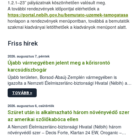
1.2.1–23” pályázatnak köszönhetően valósult meg.
A további rendezvények időpontjai elérhetőek a
https://portal.nebih.gov.hu/bemutato-uzemek-tamogatasa
honlapon a rendezvények menüpontban, továbbá a bemutatók
szakmai kiadványai letölthetőek a kiadványok menüpont alatt.
Friss hírek
2026. augusztus 7, péntek
Újabb vármegyében jelent meg a kőrisrontó
karcsúdíszbogár
Újabb területen, Borsod-Abaúj-Zemplén vármegyében is
igazolta a Nemzeti Élelmiszerlánc-biztonsági Hivatal (Nébih) a
kőrisrontó karcsúdíszbogár (Agrilus planipennis) jelenlétét. A
TOVÁBB >
kártevőt nem csak színcsapdában találták meg, de már fertőzött
fában is azonosították. A növényvédelmi szakemberek folytatják
az intenzív felderítést, emellett az intézkedéseket a szlovák
2026. augusztus 6, csütörtök
hatósággal is összehangolják a terjedés megállítása érdekében.
Szüret után is alkalmazható három növényvédő szer
az amerikai szőlőkabóca ellen
A Nemzeti Élelmiszerlánc-biztonsági Hivatal (Nébih) három
növényvédő szer – Decis Forte, Klartan 24 EW, Oroganic –