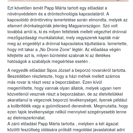
Ezt követően ismét Papp Márta tartott egy előadást a
növényvédelem és a dróntechnológia kapcsolatáról. A
kapcsolódó dróntörvény ismertetése során elmondta, melyek az
elismert drónkategóriák jelenleg Magyarországon. Szó volt
továbbá arról is, ki és milyen feltételek mellett végezhet drónnal
mezőgazdasági munkálatokat, mely vegyszerek kapták már
meg az engedélyt a drónnal kapcsolatos kijuttatásra. Ismertette,
hogy mit takar a „No Drone Zone” légtér. Az előadása végén
kifejtette azt is, milyen büntetést szabnak ki az illetékes
hatóságok a szabályok megsértése esetén .
A negyedik előadást Sipos József a beporzó rovarokról tartotta.
Beszédében részletezte, hogy a házi méhek mellett számos
más rovar is részt vesz a beporzásban. Ezen kívül
megemlítette, hogy vannak olyan állatok, melyek ugyan nem
közvetlenül vesznek részt a beporzásban, de az életvitelükkel
akaratlanul is végeznek beporzó tevékenységet, ilyenek például
a kolibrifélék vagy a gyümölcsevő denevérek. Megmutatta, hogy
ezen fajok tevékenysége nélkül mennyivel szegényesebb lenne
az élelmiszerkínálat.
A záró előadást Papp Márta tartotta , melyben a két ágazat
közötti feszültség oldására próbált megoldási javaslatokat adni