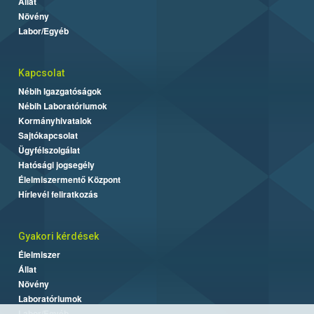
Állat
Növény
Labor/Egyéb
Kapcsolat
Nébih Igazgatóságok
Nébih Laboratóriumok
Kormányhivatalok
Sajtókapcsolat
Ügyfélszolgálat
Hatósági jogsegély
Élelmiszermentő Központ
Hírlevél feliratkozás
Gyakori kérdések
Élelmiszer
Állat
Növény
Laboratóriumok
Labor/Egyéb