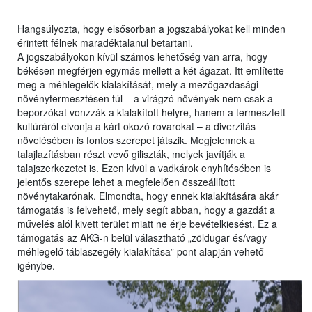
Hangsúlyozta, hogy elsősorban a jogszabályokat kell minden
érintett félnek maradéktalanul betartani.
A jogszabályokon kívül számos lehetőség van arra, hogy
békésen megférjen egymás mellett a két ágazat. Itt említette
meg a méhlegelők kialakítását, mely a mezőgazdasági
növénytermesztésen túl – a virágzó növények nem csak a
beporzókat vonzzák a kialakított helyre, hanem a termesztett
kultúráról elvonja a kárt okozó rovarokat – a diverzitás
növelésében is fontos szerepet játszik. Megjelennek a
talajlazításban részt vevő giliszták, melyek javítják a
talajszerkezetet is. Ezen kívül a vadkárok enyhítésében is
jelentős szerepe lehet a megfelelően összeállított
növénytakarónak. Elmondta, hogy ennek kialakítására akár
támogatás is felvehető, mely segít abban, hogy a gazdát a
művelés alól kivett terület miatt ne érje bevételkiesést. Ez a
támogatás az AKG-n belül választható „zöldugar és/vagy
méhlegelő táblaszegély kialakítása” pont alapján vehető
igénybe.