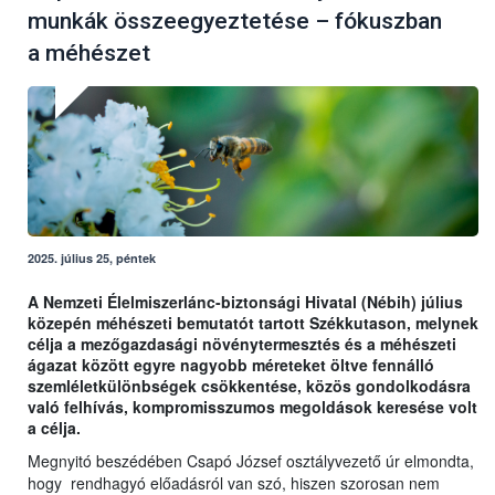
munkák összeegyeztetése – fókuszban
a méhészet
2025. július 25, péntek
A Nemzeti Élelmiszerlánc-biztonsági Hivatal (Nébih) július
közepén méhészeti bemutatót tartott Székkutason, melynek
célja a mezőgazdasági növénytermesztés és a méhészeti
ágazat között egyre nagyobb méreteket öltve fennálló
szemléletkülönbségek csökkentése, közös gondolkodásra
való felhívás, kompromisszumos megoldások keresése volt
a célja.
Megnyitó beszédében Csapó József osztályvezető úr elmondta,
hogy rendhagyó előadásról van szó, hiszen szorosan nem