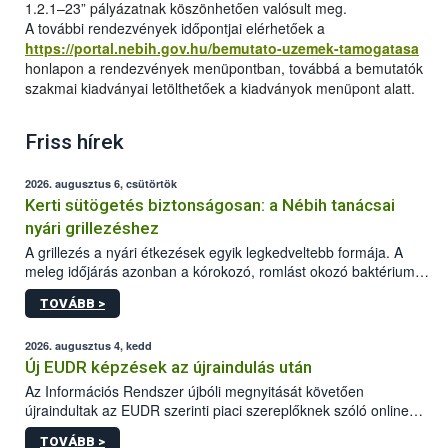
1.2.1–23” pályázatnak köszönhetően valósult meg.
A további rendezvények időpontjai elérhetőek a
https://portal.nebih.gov.hu/bemutato-uzemek-tamogatasa
honlapon a rendezvények menüpontban, továbbá a bemutatók
szakmai kiadványai letölthetőek a kiadványok menüpont alatt.
Friss hírek
2026. augusztus 6, csütörtök
Kerti sütögetés biztonságosan: a Nébih tanácsai
nyári grillezéshez
A grillezés a nyári étkezések egyik legkedveltebb formája. A
meleg időjárás azonban a kórokozó, romlást okozó baktériumok
gyorsabb szaporodásának is kedvez. A szabadtéri sütögetés
TOVÁBB >
ezért nem csupán a megfelelő sütési technikáról szól: legalább
ilyen fontos az alapanyagok biztonságos kezelése, az alapvető
higiéniai szabályok betartása, a megfelelő hőkezelés, valamint a
2026. augusztus 4, kedd
maradékok szakszerű tárolása. A Nemzeti Élelmiszerlánc-
Új EUDR képzések az újraindulás után
biztonsági Hivatal (Nébih) Oktatási Programja összegyűjtötte a
Az Információs Rendszer újbóli megnyitását követően
biztonságos grillezés legfontosabb tudnivalóit.
újraindultak az EUDR szerinti piaci szereplőknek szóló online
képzések.
TOVÁBB >