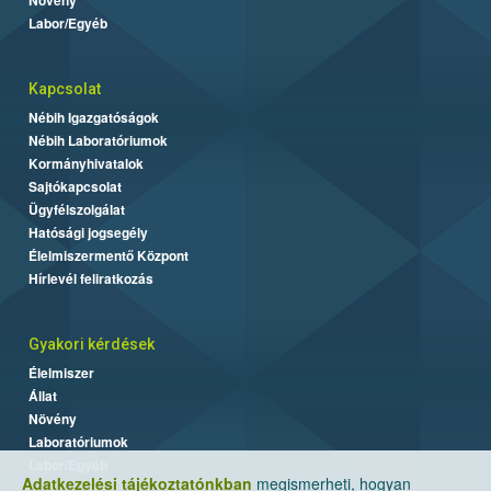
Labor/Egyéb
Kapcsolat
Nébih Igazgatóságok
Nébih Laboratóriumok
Kormányhivatalok
Sajtókapcsolat
Ügyfélszolgálat
Hatósági jogsegély
Élelmiszermentő Központ
Hírlevél feliratkozás
Gyakori kérdések
Élelmiszer
Állat
Növény
Laboratóriumok
Labor/Egyéb
Adatkezelési tájékoztatónkban
megismerheti, hogyan