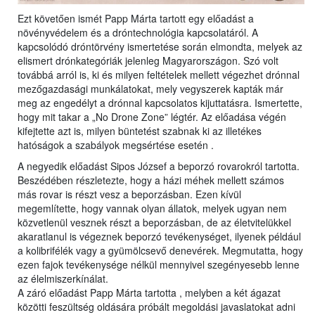
Ezt követően ismét Papp Márta tartott egy előadást a
növényvédelem és a dróntechnológia kapcsolatáról. A
kapcsolódó dróntörvény ismertetése során elmondta, melyek az
elismert drónkategóriák jelenleg Magyarországon. Szó volt
továbbá arról is, ki és milyen feltételek mellett végezhet drónnal
mezőgazdasági munkálatokat, mely vegyszerek kapták már
meg az engedélyt a drónnal kapcsolatos kijuttatásra. Ismertette,
hogy mit takar a „No Drone Zone” légtér. Az előadása végén
kifejtette azt is, milyen büntetést szabnak ki az illetékes
hatóságok a szabályok megsértése esetén .
A negyedik előadást Sipos József a beporzó rovarokról tartotta.
Beszédében részletezte, hogy a házi méhek mellett számos
más rovar is részt vesz a beporzásban. Ezen kívül
megemlítette, hogy vannak olyan állatok, melyek ugyan nem
közvetlenül vesznek részt a beporzásban, de az életvitelükkel
akaratlanul is végeznek beporzó tevékenységet, ilyenek például
a kolibrifélék vagy a gyümölcsevő denevérek. Megmutatta, hogy
ezen fajok tevékenysége nélkül mennyivel szegényesebb lenne
az élelmiszerkínálat.
A záró előadást Papp Márta tartotta , melyben a két ágazat
közötti feszültség oldására próbált megoldási javaslatokat adni