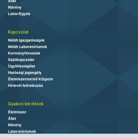
Állat
Növény
Labor/Egyéb
Kapcsolat
Nébih Igazgatóságok
Nébih Laboratóriumok
Kormányhivatalok
Sajtókapcsolat
Ügyfélszolgálat
Hatósági jogsegély
Élelmiszermentő Központ
Hírlevél feliratkozás
Gyakori kérdések
Élelmiszer
Állat
Növény
Laboratóriumok
Labor/Egyéb