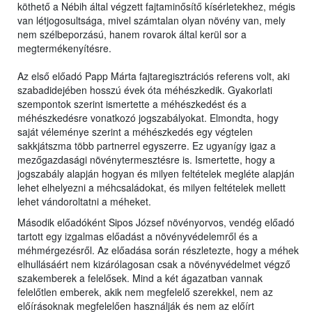
köthető a Nébih által végzett fajtaminősítő kísérletekhez, mégis
van létjogosultsága, mivel számtalan olyan növény van, mely
nem szélbeporzású, hanem rovarok által kerül sor a
megtermékenyítésre.
Az első előadó Papp Márta fajtaregisztrációs referens volt, aki
szabadidejében hosszú évek óta méhészkedik. Gyakorlati
szempontok szerint ismertette a méhészkedést és a
méhészkedésre vonatkozó jogszabályokat. Elmondta, hogy
saját véleménye szerint a méhészkedés egy végtelen
sakkjátszma több partnerrel egyszerre. Ez ugyanígy igaz a
mezőgazdasági növénytermesztésre is. Ismertette, hogy a
jogszabály alapján hogyan és milyen feltételek megléte alapján
lehet elhelyezni a méhcsaládokat, és milyen feltételek mellett
lehet vándoroltatni a méheket.
Második előadóként Sipos József növényorvos, vendég előadó
tartott egy izgalmas előadást a növényvédelemről és a
méhmérgezésről. Az előadása során részletezte, hogy a méhek
elhullásáért nem kizárólagosan csak a növényvédelmet végző
szakemberek a felelősek. Mind a két ágazatban vannak
felelőtlen emberek, akik nem megfelelő szerekkel, nem az
előírásoknak megfelelően használják és nem az előírt