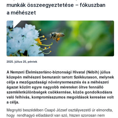
munkák összeegyeztetése – fókuszban
a méhészet
2025. július 25, péntek
A Nemzeti Élelmiszerlánc-biztonsági Hivatal (Nébih) július
közepén méhészeti bemutatót tartott Székkutason, melynek
célja a mezőgazdasági növénytermesztés és a méhészeti
ágazat között egyre nagyobb méreteket öltve fennálló
szemléletkülönbségek csökkentése, közös gondolkodásra
való felhívás, kompromisszumos megoldások keresése volt
a célja.
Megnyitó beszédében Csapó József osztályvezető úr elmondta,
hogy rendhagyó előadásról van szó, hiszen szorosan nem