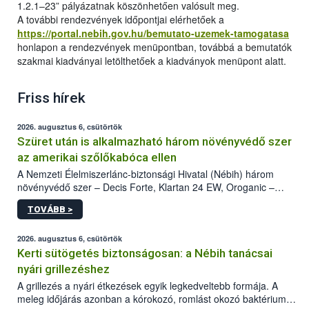
1.2.1–23” pályázatnak köszönhetően valósult meg.
A további rendezvények időpontjai elérhetőek a
https://portal.nebih.gov.hu/bemutato-uzemek-tamogatasa
honlapon a rendezvények menüpontban, továbbá a bemutatók
szakmai kiadványai letölthetőek a kiadványok menüpont alatt.
Friss hírek
2026. augusztus 6, csütörtök
Szüret után is alkalmazható három növényvédő szer
az amerikai szőlőkabóca ellen
A Nemzeti Élelmiszerlánc-biztonsági Hivatal (Nébih) három
növényvédő szer – Decis Forte, Klartan 24 EW, Oroganic –
engedélyokiratát módosította, így azok a szüretet követően,
TOVÁBB >
egészen a vesszőérettség (BBCH 91) stádiumáig
felhasználhatóak a szőlőben. A kiterjesztések célja, hogy a korai
érésű szőlőkben is legyen lehetőség a károsító elleni további
2026. augusztus 6, csütörtök
védekezésre. Az Oroganic készítmény kis kiszerelésben kiskerti
Kerti sütögetés biztonságosan: a Nébih tanácsai
felhasználók számára is elérhető és ökológiai termesztésben is
nyári grillezéshez
engedélyezett.
A grillezés a nyári étkezések egyik legkedveltebb formája. A
meleg időjárás azonban a kórokozó, romlást okozó baktériumok