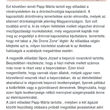
Ezt követően ismét Papp Márta tartott egy előadást a
növényvédelem és a dróntechnológia kapcsolatáról. A
kapcsolódó dróntörvény ismertetése során elmondta, melyek az
elismert drónkategóriák jelenleg Magyarországon. Szó volt
továbbá arról is, ki és milyen feltételek mellett végezhet drónnal
mezőgazdasági munkálatokat, mely vegyszerek kapták már
meg az engedélyt a drónnal kapcsolatos kijuttatásra. Ismertette,
hogy mit takar a „No Drone Zone” légtér. Az előadása végén
kifejtette azt is, milyen büntetést szabnak ki az illetékes
hatóságok a szabályok megsértése esetén .
A negyedik előadást Sipos József a beporzó rovarokról tartotta.
Beszédében részletezte, hogy a házi méhek mellett számos
más rovar is részt vesz a beporzásban. Ezen kívül
megemlítette, hogy vannak olyan állatok, melyek ugyan nem
közvetlenül vesznek részt a beporzásban, de az életvitelükkel
akaratlanul is végeznek beporzó tevékenységet, ilyenek például
a kolibrifélék vagy a gyümölcsevő denevérek. Megmutatta, hogy
ezen fajok tevékenysége nélkül mennyivel szegényesebb lenne
az élelmiszerkínálat.
A záró előadást Papp Márta tartotta , melyben a két ágazat
közötti feszültség oldására próbált megoldási javaslatokat adni