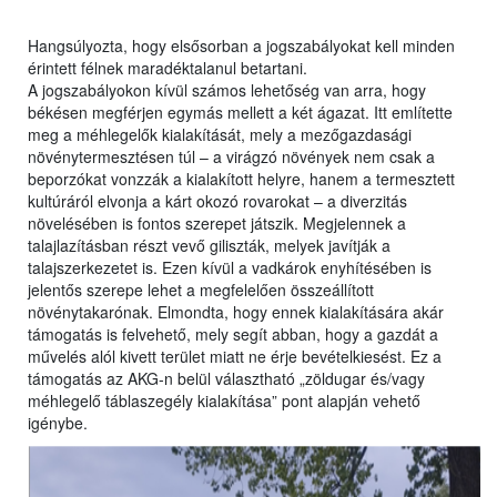
Hangsúlyozta, hogy elsősorban a jogszabályokat kell minden
érintett félnek maradéktalanul betartani.
A jogszabályokon kívül számos lehetőség van arra, hogy
békésen megférjen egymás mellett a két ágazat. Itt említette
meg a méhlegelők kialakítását, mely a mezőgazdasági
növénytermesztésen túl – a virágzó növények nem csak a
beporzókat vonzzák a kialakított helyre, hanem a termesztett
kultúráról elvonja a kárt okozó rovarokat – a diverzitás
növelésében is fontos szerepet játszik. Megjelennek a
talajlazításban részt vevő giliszták, melyek javítják a
talajszerkezetet is. Ezen kívül a vadkárok enyhítésében is
jelentős szerepe lehet a megfelelően összeállított
növénytakarónak. Elmondta, hogy ennek kialakítására akár
támogatás is felvehető, mely segít abban, hogy a gazdát a
művelés alól kivett terület miatt ne érje bevételkiesést. Ez a
támogatás az AKG-n belül választható „zöldugar és/vagy
méhlegelő táblaszegély kialakítása” pont alapján vehető
igénybe.