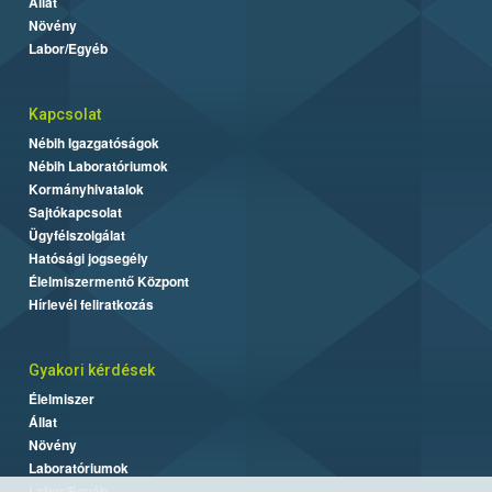
Állat
Növény
Labor/Egyéb
Kapcsolat
Nébih Igazgatóságok
Nébih Laboratóriumok
Kormányhivatalok
Sajtókapcsolat
Ügyfélszolgálat
Hatósági jogsegély
Élelmiszermentő Központ
Hírlevél feliratkozás
Gyakori kérdések
Élelmiszer
Állat
Növény
Laboratóriumok
Labor/Egyéb