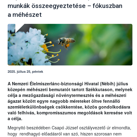
munkák összeegyeztetése – fókuszban
a méhészet
2025. július 25, péntek
A Nemzeti Élelmiszerlánc-biztonsági Hivatal (Nébih) július
közepén méhészeti bemutatót tartott Székkutason, melynek
célja a mezőgazdasági növénytermesztés és a méhészeti
ágazat között egyre nagyobb méreteket öltve fennálló
szemléletkülönbségek csökkentése, közös gondolkodásra
való felhívás, kompromisszumos megoldások keresése volt
a célja.
Megnyitó beszédében Csapó József osztályvezető úr elmondta,
hogy rendhagyó előadásról van szó, hiszen szorosan nem