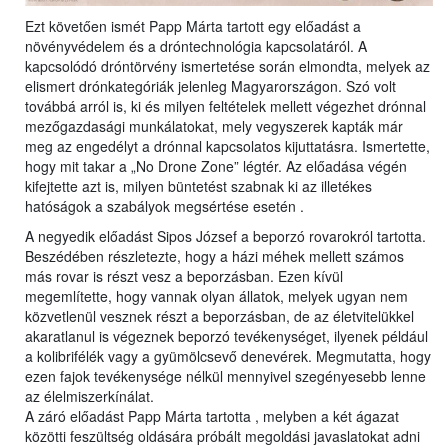
Ezt követően ismét Papp Márta tartott egy előadást a
növényvédelem és a dróntechnológia kapcsolatáról. A
kapcsolódó dróntörvény ismertetése során elmondta, melyek az
elismert drónkategóriák jelenleg Magyarországon. Szó volt
továbbá arról is, ki és milyen feltételek mellett végezhet drónnal
mezőgazdasági munkálatokat, mely vegyszerek kapták már
meg az engedélyt a drónnal kapcsolatos kijuttatásra. Ismertette,
hogy mit takar a „No Drone Zone” légtér. Az előadása végén
kifejtette azt is, milyen büntetést szabnak ki az illetékes
hatóságok a szabályok megsértése esetén .
A negyedik előadást Sipos József a beporzó rovarokról tartotta.
Beszédében részletezte, hogy a házi méhek mellett számos
más rovar is részt vesz a beporzásban. Ezen kívül
megemlítette, hogy vannak olyan állatok, melyek ugyan nem
közvetlenül vesznek részt a beporzásban, de az életvitelükkel
akaratlanul is végeznek beporzó tevékenységet, ilyenek például
a kolibrifélék vagy a gyümölcsevő denevérek. Megmutatta, hogy
ezen fajok tevékenysége nélkül mennyivel szegényesebb lenne
az élelmiszerkínálat.
A záró előadást Papp Márta tartotta , melyben a két ágazat
közötti feszültség oldására próbált megoldási javaslatokat adni