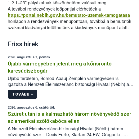
1.2.1–23” pályázatnak köszönhetően valósult meg.
A további rendezvények időpontjai elérhetőek a
https://portal.nebih.gov.hu/bemutato-uzemek-tamogatasa
honlapon a rendezvények menüpontban, továbbá a bemutatók
szakmai kiadványai letölthetőek a kiadványok menüpont alatt.
Friss hírek
2026. augusztus 7, péntek
Újabb vármegyében jelent meg a kőrisrontó
karcsúdíszbogár
Újabb területen, Borsod-Abaúj-Zemplén vármegyében is
igazolta a Nemzeti Élelmiszerlánc-biztonsági Hivatal (Nébih) a
kőrisrontó karcsúdíszbogár (Agrilus planipennis) jelenlétét. A
TOVÁBB >
kártevőt nem csak színcsapdában találták meg, de már fertőzött
fában is azonosították. A növényvédelmi szakemberek folytatják
az intenzív felderítést, emellett az intézkedéseket a szlovák
2026. augusztus 6, csütörtök
hatósággal is összehangolják a terjedés megállítása érdekében.
Szüret után is alkalmazható három növényvédő szer
az amerikai szőlőkabóca ellen
A Nemzeti Élelmiszerlánc-biztonsági Hivatal (Nébih) három
növényvédő szer – Decis Forte, Klartan 24 EW, Oroganic –