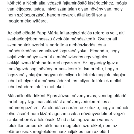
köthető a Nébih által végzett fajtaminősítő kísérletekhez, mégis
van létjogosultsága, mivel számtalan olyan növény van, mely
nem szélbeporzású, hanem rovarok által kerül sor a
megtermékenyítésre.
Az első előadó Papp Márta fajtaregisztrációs referens volt, aki
szabadidejében hosszú évek óta méhészkedik. Gyakorlati
szempontok szerint ismertette a méhészkedést és a
méhészkedésre vonatkozó jogszabályokat. Elmondta, hogy
saját véleménye szerint a méhészkedés egy végtelen
sakkjátszma több partnerrel egyszerre. Ez ugyanígy igaz a
mezőgazdasági növénytermesztésre is. Ismertette, hogy a
jogszabály alapján hogyan és milyen feltételek megléte alapján
lehet elhelyezni a méhcsaládokat, és milyen feltételek mellett
lehet vándoroltatni a méheket.
Második előadóként Sipos József növényorvos, vendég előadó
tartott egy izgalmas előadást a növényvédelemről és a
méhmérgezésről. Az előadása során részletezte, hogy a méhek
elhullásáért nem kizárólagosan csak a növényvédelmet végző
szakemberek a felelősek. Mind a két ágazatban vannak
felelőtlen emberek, akik nem megfelelő szerekkel, nem az
előírásoknak megfelelően használják és nem az előírt