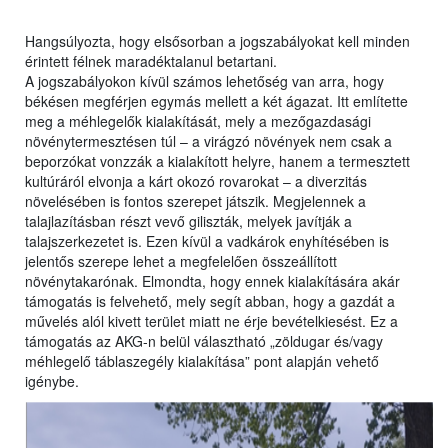
Hangsúlyozta, hogy elsősorban a jogszabályokat kell minden
érintett félnek maradéktalanul betartani.
A jogszabályokon kívül számos lehetőség van arra, hogy
békésen megférjen egymás mellett a két ágazat. Itt említette
meg a méhlegelők kialakítását, mely a mezőgazdasági
növénytermesztésen túl – a virágzó növények nem csak a
beporzókat vonzzák a kialakított helyre, hanem a termesztett
kultúráról elvonja a kárt okozó rovarokat – a diverzitás
növelésében is fontos szerepet játszik. Megjelennek a
talajlazításban részt vevő giliszták, melyek javítják a
talajszerkezetet is. Ezen kívül a vadkárok enyhítésében is
jelentős szerepe lehet a megfelelően összeállított
növénytakarónak. Elmondta, hogy ennek kialakítására akár
támogatás is felvehető, mely segít abban, hogy a gazdát a
művelés alól kivett terület miatt ne érje bevételkiesést. Ez a
támogatás az AKG-n belül választható „zöldugar és/vagy
méhlegelő táblaszegély kialakítása” pont alapján vehető
igénybe.