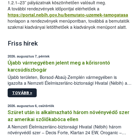
1.2.1–23” pályázatnak köszönhetően valósult meg.
A további rendezvények időpontjai elérhetőek a
https://portal.nebih.gov.hu/bemutato-uzemek-tamogatasa
honlapon a rendezvények menüpontban, továbbá a bemutatók
szakmai kiadványai letölthetőek a kiadványok menüpont alatt.
Friss hírek
2026. augusztus 7, péntek
Újabb vármegyében jelent meg a kőrisrontó
karcsúdíszbogár
Újabb területen, Borsod-Abaúj-Zemplén vármegyében is
igazolta a Nemzeti Élelmiszerlánc-biztonsági Hivatal (Nébih) a
kőrisrontó karcsúdíszbogár (Agrilus planipennis) jelenlétét. A
TOVÁBB >
kártevőt nem csak színcsapdában találták meg, de már fertőzött
fában is azonosították. A növényvédelmi szakemberek folytatják
az intenzív felderítést, emellett az intézkedéseket a szlovák
2026. augusztus 6, csütörtök
hatósággal is összehangolják a terjedés megállítása érdekében.
Szüret után is alkalmazható három növényvédő szer
az amerikai szőlőkabóca ellen
A Nemzeti Élelmiszerlánc-biztonsági Hivatal (Nébih) három
növényvédő szer – Decis Forte, Klartan 24 EW, Oroganic –