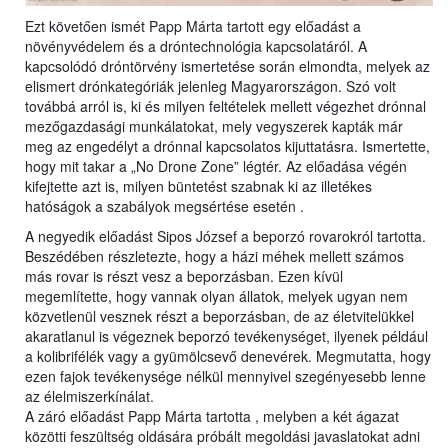
Ezt követően ismét Papp Márta tartott egy előadást a
növényvédelem és a dróntechnológia kapcsolatáról. A
kapcsolódó dróntörvény ismertetése során elmondta, melyek az
elismert drónkategóriák jelenleg Magyarországon. Szó volt
továbbá arról is, ki és milyen feltételek mellett végezhet drónnal
mezőgazdasági munkálatokat, mely vegyszerek kapták már
meg az engedélyt a drónnal kapcsolatos kijuttatásra. Ismertette,
hogy mit takar a „No Drone Zone” légtér. Az előadása végén
kifejtette azt is, milyen büntetést szabnak ki az illetékes
hatóságok a szabályok megsértése esetén .
A negyedik előadást Sipos József a beporzó rovarokról tartotta.
Beszédében részletezte, hogy a házi méhek mellett számos
más rovar is részt vesz a beporzásban. Ezen kívül
megemlítette, hogy vannak olyan állatok, melyek ugyan nem
közvetlenül vesznek részt a beporzásban, de az életvitelükkel
akaratlanul is végeznek beporzó tevékenységet, ilyenek például
a kolibrifélék vagy a gyümölcsevő denevérek. Megmutatta, hogy
ezen fajok tevékenysége nélkül mennyivel szegényesebb lenne
az élelmiszerkínálat.
A záró előadást Papp Márta tartotta , melyben a két ágazat
közötti feszültség oldására próbált megoldási javaslatokat adni