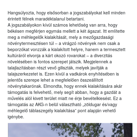
Hangsúlyozta, hogy elsősorban a jogszabályokat kell minden
érintett félnek maradéktalanul betartani.
A jogszabályokon kívül számos lehetőség van arra, hogy
békésen megférjen egymás mellett a két ágazat. Itt említette
meg a méhlegelők kialakítását, mely a mezőgazdasági
növénytermesztésen túl – a virágzó növények nem csak a
beporzókat vonzzák a kialakított helyre, hanem a termesztett
kultúráról elvonja a kárt okozó rovarokat – a diverzitás
növelésében is fontos szerepet játszik. Megjelennek a
talajlazításban részt vevő giliszták, melyek javítják a
talajszerkezetet is. Ezen kívül a vadkárok enyhítésében is
jelentős szerepe lehet a megfelelően összeállított
növénytakarónak. Elmondta, hogy ennek kialakítására akár
támogatás is felvehető, mely segít abban, hogy a gazdát a
művelés alól kivett terület miatt ne érje bevételkiesést. Ez a
támogatás az AKG-n belül választható „zöldugar és/vagy
méhlegelő táblaszegély kialakítása” pont alapján vehető
igénybe.