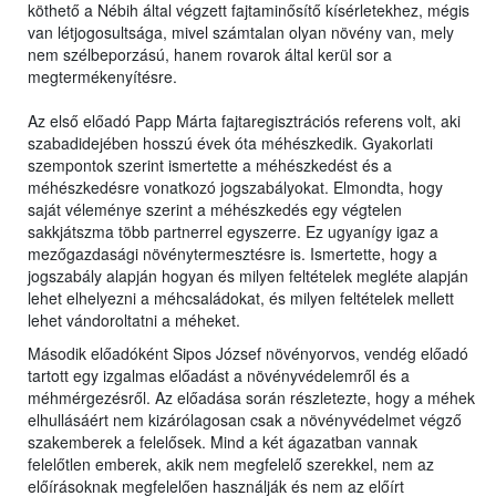
köthető a Nébih által végzett fajtaminősítő kísérletekhez, mégis
van létjogosultsága, mivel számtalan olyan növény van, mely
nem szélbeporzású, hanem rovarok által kerül sor a
megtermékenyítésre.
Az első előadó Papp Márta fajtaregisztrációs referens volt, aki
szabadidejében hosszú évek óta méhészkedik. Gyakorlati
szempontok szerint ismertette a méhészkedést és a
méhészkedésre vonatkozó jogszabályokat. Elmondta, hogy
saját véleménye szerint a méhészkedés egy végtelen
sakkjátszma több partnerrel egyszerre. Ez ugyanígy igaz a
mezőgazdasági növénytermesztésre is. Ismertette, hogy a
jogszabály alapján hogyan és milyen feltételek megléte alapján
lehet elhelyezni a méhcsaládokat, és milyen feltételek mellett
lehet vándoroltatni a méheket.
Második előadóként Sipos József növényorvos, vendég előadó
tartott egy izgalmas előadást a növényvédelemről és a
méhmérgezésről. Az előadása során részletezte, hogy a méhek
elhullásáért nem kizárólagosan csak a növényvédelmet végző
szakemberek a felelősek. Mind a két ágazatban vannak
felelőtlen emberek, akik nem megfelelő szerekkel, nem az
előírásoknak megfelelően használják és nem az előírt