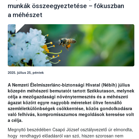
munkák összeegyeztetése – fókuszban
a méhészet
2025. július 25, péntek
A Nemzeti Élelmiszerlánc-biztonsági Hivatal (Nébih) július
közepén méhészeti bemutatót tartott Székkutason, melynek
célja a mezőgazdasági növénytermesztés és a méhészeti
ágazat között egyre nagyobb méreteket öltve fennálló
szemléletkülönbségek csökkentése, közös gondolkodásra
való felhívás, kompromisszumos megoldások keresése volt
a célja.
Megnyitó beszédében Csapó József osztályvezető úr elmondta,
hogy rendhagyó előadásról van szó, hiszen szorosan nem