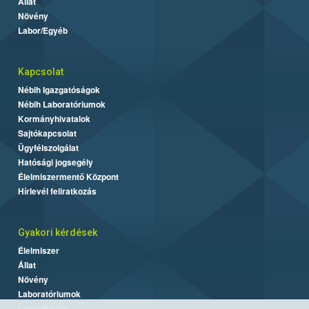
Állat
Növény
Labor/Egyéb
Kapcsolat
Nébih Igazgatóságok
Nébih Laboratóriumok
Kormányhivatalok
Sajtókapcsolat
Ügyfélszolgálat
Hatósági jogsegély
Élelmiszermentő Központ
Hírlevél feliratkozás
Gyakori kérdések
Élelmiszer
Állat
Növény
Laboratóriumok
Labor/Egyéb