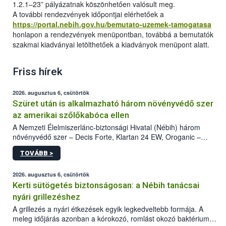
1.2.1–23” pályázatnak köszönhetően valósult meg.
A további rendezvények időpontjai elérhetőek a
https://portal.nebih.gov.hu/bemutato-uzemek-tamogatasa
honlapon a rendezvények menüpontban, továbbá a bemutatók
szakmai kiadványai letölthetőek a kiadványok menüpont alatt.
Friss hírek
2026. augusztus 6, csütörtök
Szüret után is alkalmazható három növényvédő szer
az amerikai szőlőkabóca ellen
A Nemzeti Élelmiszerlánc-biztonsági Hivatal (Nébih) három
növényvédő szer – Decis Forte, Klartan 24 EW, Oroganic –
engedélyokiratát módosította, így azok a szüretet követően,
TOVÁBB >
egészen a vesszőérettség (BBCH 91) stádiumáig
felhasználhatóak a szőlőben. A kiterjesztések célja, hogy a korai
érésű szőlőkben is legyen lehetőség a károsító elleni további
2026. augusztus 6, csütörtök
védekezésre. Az Oroganic készítmény kis kiszerelésben kiskerti
Kerti sütögetés biztonságosan: a Nébih tanácsai
felhasználók számára is elérhető és ökológiai termesztésben is
nyári grillezéshez
engedélyezett.
A grillezés a nyári étkezések egyik legkedveltebb formája. A
meleg időjárás azonban a kórokozó, romlást okozó baktériumok