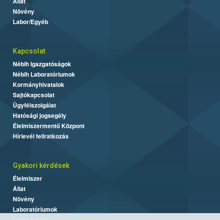
Állat
Növény
Labor/Egyéb
Kapcsolat
Nébih Igazgatóságok
Nébih Laboratóriumok
Kormányhivatalok
Sajtókapcsolat
Ügyfélszolgálat
Hatósági jogsegély
Élelmiszermentő Központ
Hírlevél feliratkozás
Gyakori kérdések
Élelmiszer
Állat
Növény
Laboratóriumok
Labor/Egyéb