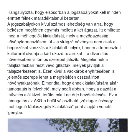
Hangsúlyozta, hogy elsősorban a jogszabályokat kell minden
érintett félnek maradéktalanul betartani.
A jogszabályokon kívül számos lehetőség van arra, hogy
békésen megférjen egymás mellett a két ágazat. Itt említette
meg a méhlegelők kialakítását, mely a mezőgazdasági
növénytermesztésen túl – a virágzó növények nem csak a
beporzókat vonzzák a kialakított helyre, hanem a termesztett
kultúráról elvonja a kárt okozó rovarokat – a diverzitás
növelésében is fontos szerepet játszik. Megjelennek a
talajlazításban részt vevő giliszták, melyek javítják a
talajszerkezetet is. Ezen kívül a vadkárok enyhítésében is
jelentős szerepe lehet a megfelelően összeállított
növénytakarónak. Elmondta, hogy ennek kialakítására akár
támogatás is felvehető, mely segít abban, hogy a gazdát a
művelés alól kivett terület miatt ne érje bevételkiesést. Ez a
támogatás az AKG-n belül választható „zöldugar és/vagy
méhlegelő táblaszegély kialakítása” pont alapján vehető
igénybe.