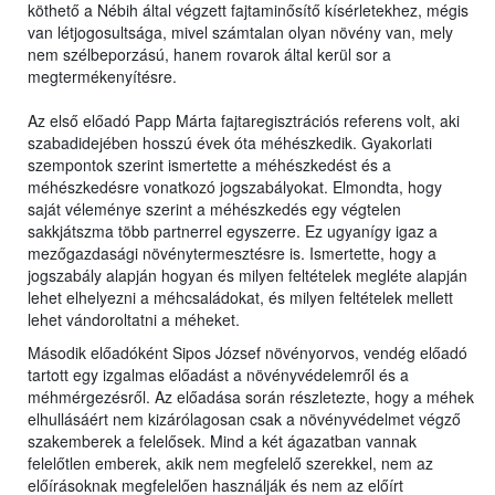
köthető a Nébih által végzett fajtaminősítő kísérletekhez, mégis
van létjogosultsága, mivel számtalan olyan növény van, mely
nem szélbeporzású, hanem rovarok által kerül sor a
megtermékenyítésre.
Az első előadó Papp Márta fajtaregisztrációs referens volt, aki
szabadidejében hosszú évek óta méhészkedik. Gyakorlati
szempontok szerint ismertette a méhészkedést és a
méhészkedésre vonatkozó jogszabályokat. Elmondta, hogy
saját véleménye szerint a méhészkedés egy végtelen
sakkjátszma több partnerrel egyszerre. Ez ugyanígy igaz a
mezőgazdasági növénytermesztésre is. Ismertette, hogy a
jogszabály alapján hogyan és milyen feltételek megléte alapján
lehet elhelyezni a méhcsaládokat, és milyen feltételek mellett
lehet vándoroltatni a méheket.
Második előadóként Sipos József növényorvos, vendég előadó
tartott egy izgalmas előadást a növényvédelemről és a
méhmérgezésről. Az előadása során részletezte, hogy a méhek
elhullásáért nem kizárólagosan csak a növényvédelmet végző
szakemberek a felelősek. Mind a két ágazatban vannak
felelőtlen emberek, akik nem megfelelő szerekkel, nem az
előírásoknak megfelelően használják és nem az előírt