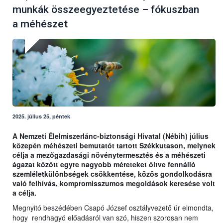
munkák összeegyeztetése – fókuszban
a méhészet
2025. július 25, péntek
A Nemzeti Élelmiszerlánc-biztonsági Hivatal (Nébih) július
közepén méhészeti bemutatót tartott Székkutason, melynek
célja a mezőgazdasági növénytermesztés és a méhészeti
ágazat között egyre nagyobb méreteket öltve fennálló
szemléletkülönbségek csökkentése, közös gondolkodásra
való felhívás, kompromisszumos megoldások keresése volt
a célja.
Megnyitó beszédében Csapó József osztályvezető úr elmondta,
hogy rendhagyó előadásról van szó, hiszen szorosan nem