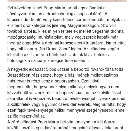
Ezt követően ismét Papp Márta tartott egy előadást a
növényvédelem és a dróntechnológia kapcsolatáról. A
kapcsolódó dróntörvény ismertetése során elmondta, melyek az
elismert drónkategóriák jelenleg Magyarországon. Szó volt
továbbá arról is, ki és milyen feltételek mellett végezhet drónnal
mezőgazdasági munkálatokat, mely vegyszerek kapták már
meg az engedélyt a drónnal kapcsolatos kijuttatásra. Ismertette,
hogy mit takar a „No Drone Zone” légtér. Az előadása végén
kifejtette azt is, milyen büntetést szabnak ki az illetékes
hatóságok a szabályok megsértése esetén .
A negyedik előadást Sipos József a beporzó rovarokról tartotta.
Beszédében részletezte, hogy a házi méhek mellett számos
más rovar is részt vesz a beporzásban. Ezen kívül
megemlítette, hogy vannak olyan állatok, melyek ugyan nem
közvetlenül vesznek részt a beporzásban, de az életvitelükkel
akaratlanul is végeznek beporzó tevékenységet, ilyenek például
a kolibrifélék vagy a gyümölcsevő denevérek. Megmutatta, hogy
ezen fajok tevékenysége nélkül mennyivel szegényesebb lenne
az élelmiszerkínálat.
A záró előadást Papp Márta tartotta , melyben a két ágazat
közötti feszültség oldására próbált megoldási javaslatokat adni