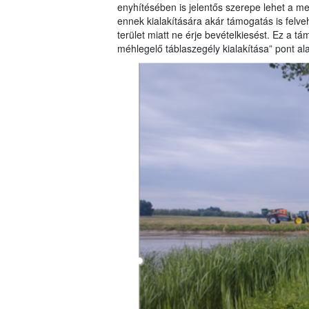
enyhítésében is jelentős szerepe lehet a m
ennek kialakítására akár támogatás is felve
terület miatt ne érje bevételkiesést. Ez a 
méhlegelő táblaszegély kialakítása” pont al