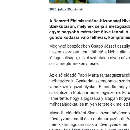
2025. július 25, péntek
A Nemzeti Élelmiszerlánc-biztonsági Hiva
Székkutason, melynek célja a mezőgazda
egyre nagyobb méreteket öltve fennálló
gondolkodásra való felhívás, kompromis
Megnyitó beszédében Csapó József osztály
hiszen szorosan nem köthető a Nébih által v
létjogosultsága, mivel számtalan olyan növ
sor a megtermékenyítésre.
Az első előadó Papp Márta fajtaregisztráció
méhészkedik. Gyakorlati szempontok szeri
vonatkozó jogszabályokat. Elmondta, hogy 
sakkjátszma több partnerrel egyszerre. Ez
Ismertette, hogy a jogszabály alapján hogyan
méhcsaládokat, és milyen feltételek mellett 
Második előadóként Sipos József növényorvo
növényvédelemről és a méhmérgezésről. Az 
nem kizárólagosan csak a növényvédelmet 