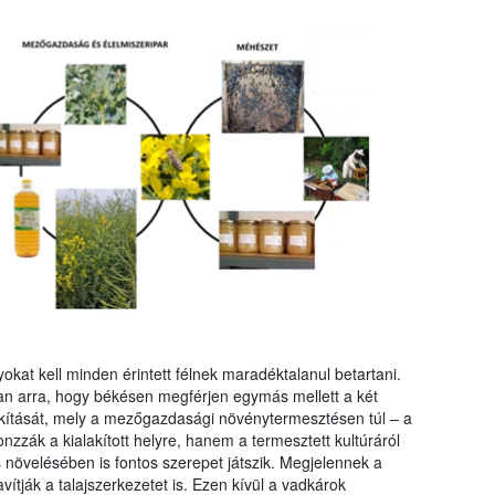
kat kell minden érintett félnek maradéktalanul betartani.
an arra, hogy békésen megférjen egymás mellett a két
lakítását, mely a mezőgazdasági növénytermesztésen túl – a
zák a kialakított helyre, hanem a termesztett kultúráról
s növelésében is fontos szerepet játszik. Megjelennek a
avítják a talajszerkezetet is. Ezen kívül a vadkárok