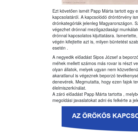
Ezt követően ismét Papp Márta tartott egy
kapcsolatáról. A kapcsolódó dróntörvény is
drónkategóriák jelenleg Magyarországon. Szó 
végezhet drónnal mezőgazdasági munkálato
drónnal kapcsolatos kijuttatásra. Ismertette
végén kifejtette azt is, milyen büntetést sz
esetén .
A negyedik előadást Sipos József a beporzó 
méhek mellett számos más rovar is részt v
olyan állatok, melyek ugyan nem közvetlenül
akaratlanul is végeznek beporzó tevékenység
denevérek. Megmutatta, hogy ezen fajok t
élelmiszerkínálat.
A záró előadást Papp Márta tartotta , melybe
megoldási javaslatokat adni és felkérte a j