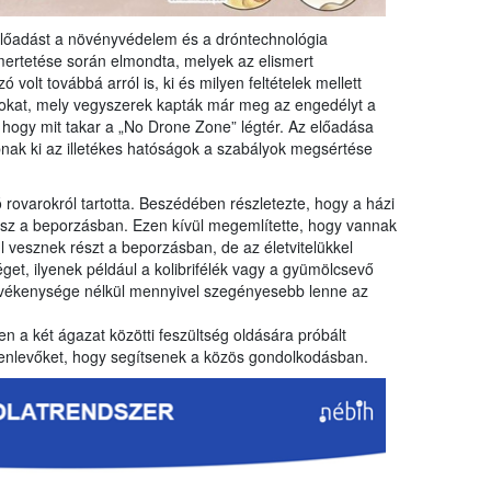
 előadást a növényvédelem és a dróntechnológia
mertetése során elmondta, melyek az elismert
volt továbbá arról is, ki és milyen feltételek mellett
kat, mely vegyszerek kapták már meg az engedélyt a
, hogy mit takar a „No Drone Zone” légtér. Az előadása
abnak ki az illetékes hatóságok a szabályok megsértése
rovarokról tartotta. Beszédében részletezte, hogy a házi
esz a beporzásban. Ezen kívül megemlítette, hogy vannak
 vesznek részt a beporzásban, de az életvitelükkel
et, ilyenek például a kolibrifélék vagy a gyümölcsevő
evékenysége nélkül mennyivel szegényesebb lenne az
n a két ágazat közötti feszültség oldására próbált
elenlevőket, hogy segítsenek a közös gondolkodásban.