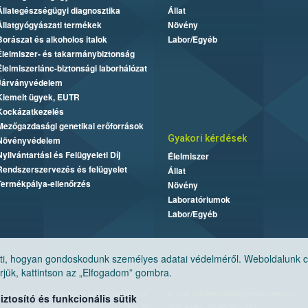
Állategészségügyi diagnosztika
Állat
Állatgyógyászati termékek
Növény
Borászat és alkoholos italok
Labor/Egyéb
Élelmiszer- és takarmánybiztonság
Élelmiszerlánc-biztonsági laborhálózat
Járványvédelem
Kiemelt ügyek, EUTR
Kockázatkezelés
Mezőgazdasági genetikai erőforrások
Gyakori kérdések
Növényvédelem
Nyilvántartási és Felügyeleti Díj
Élelmiszer
Rendszerszervezés és felügyelet
Állat
Termékpálya-ellenőrzés
Növény
Laboratóriumok
Labor/Egyéb
, hogyan gondoskodunk személyes adatai védelméről. Weboldalunk cook
jük, kattintson az „Elfogadom” gombra.
Nemzeti Élelmiszerlánc-biztonsági Hivatal
E-mail:
ugyfelszolgalat@nebih.gov.hu
tosító és funkcionális sütik
Cím: 1024 Budapest, Keleti Károly utca. 24.
Zöld szám: 06-80/263-244