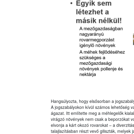
Hangsúlyozta, hogy elsősorban a jogszabályo
A jogszabályokon kívül számos lehetőség v
ágazat. Itt említette meg a méhlegelők kia
virágzó növények nem csak a beporzókat vonz
elvonja a kárt okozó rovarokat – a diverzitá
talajlazításban részt vevő giliszták, melyek j