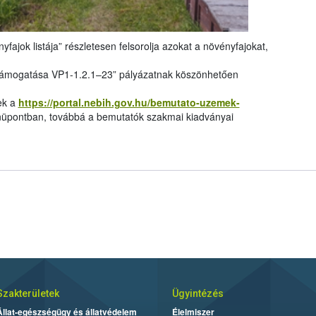
yfajok listája” részletesen felsorolja azokat a növényfajokat,
támogatása VP1-1.2.1–23” pályázatnak köszönhetően
ek a
https://portal.nebih.gov.hu/bemutato-uzemek-
pontban, továbbá a bemutatók szakmai kiadványai
Szakterületek
Ügyintézés
Állat-egészségügy és állatvédelem
Élelmiszer