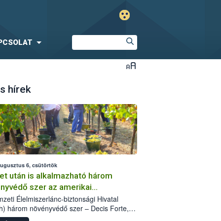
PCSOLAT
s hírek
augusztus 6, csütörtök
et után is alkalmazható három
nyvédő szer az amerikai
őkabóca ellen
zeti Élelmiszerlánc-biztonsági Hivatal
h) három növényvédő szer – Decis Forte,
an 24 EW, Oroganic – engedélyokiratát