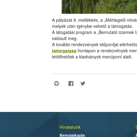
A pályázat 9. melléklete, a „Méhlegelő növén
melyek után igénybe vehető a támogatás.
A látogatási program a „Bemutató üzemek 
valósult meg.
A további rendezvények időpontjai elérhető
tamogatasa
honlapon a rendezvények menü
letölthetőek a kiadványok menüpont alatt.
Hivatalunk
Bemutatkozás