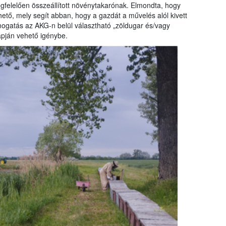
egfelelően összeállított növénytakarónak. Elmondta, hogy
hető, mely segít abban, hogy a gazdát a művelés alól kivett
támogatás az AKG-n belül választható „zöldugar és/vagy
apján vehető igénybe.