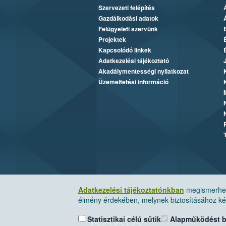
Szervezeti felépítés
Gazdálkodási adatok
Felügyeleti szervünk
Projektek
Kapcsolódó linkek
Adatkezelési tájékoztató
Akadálymentességi nyilatkozat
Üzemeltetési információ
Adatkezelési tájékoztatónkban
megismerheti
élmény érdekében, melynek biztosításához kér
Statisztikai célú sütik
Alapműködést biz