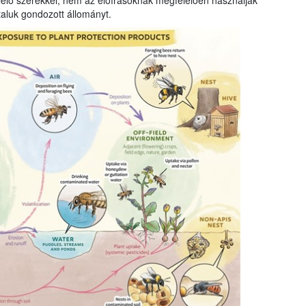
elő szerekkel, nem az előírásoknak megfelelően használják
taluk gondozott állományt.