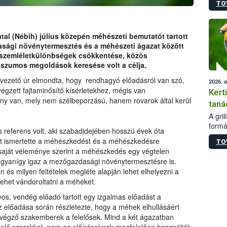
TO
módos
egész
felha
célja
tal (Nébih) július közepén méhészeti bemutatót tartott
lehet
sági növénytermesztés és a méhészeti ágazat között
Az Or
 szemléletkülönbségek csökkentése, közös
felha
szumos megoldások keresése volt a célja.
terme
vezető úr elmondta, hogy rendhagyó előadásról van szó,
2026. 
égzett fajtaminősítő kísérletekhez, mégis van
Kert
ény van, mely nem szélbeporzású, hanem rovarok által kerül
taná
A gri
formá
s referens volt, aki szabadidejében hosszú évek óta
romlá
nt ismertette a méhészkedést és a méhészkedésre
TO
szapo
saját véleménye szerint a méhészkedés egy végtelen
sütög
 ugyanígy igaz a mezőgazdasági növénytermesztésre is.
techni
 és milyen feltételek megléte alapján lehet elhelyezni a
alapa
lehet vándoroltatni a méheket.
higié
hőkez
s, vendég előadó tartott egy izgalmas előadást a
tárol
előadása során részletezte, hogy a méhek elhullásáért
Hivat
végző szakemberek a felelősek. Mind a két ágazatban
a biz