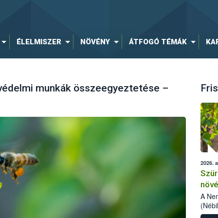
ÉLELMISZER
NÖVÉNY
ÁTFOGÓ TÉMÁK
KA
yvédelmi munkák összeegyeztetése –
Fris
2026. 
Szür
növé
szől
A Nem
(Nébi
Klart