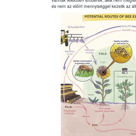
vannak felelőtlen emberek, akik nem megfel
és nem az előírt mennyiséggel kezelik az ál