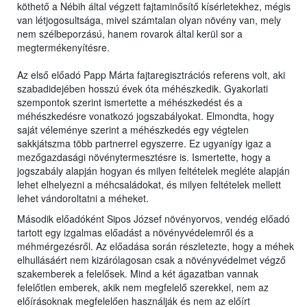
köthető a Nébih által végzett fajtaminősítő kísérletekhez, mégis
van létjogosultsága, mivel számtalan olyan növény van, mely
nem szélbeporzású, hanem rovarok által kerül sor a
megtermékenyítésre.
Az első előadó Papp Márta fajtaregisztrációs referens volt, aki
szabadidejében hosszú évek óta méhészkedik. Gyakorlati
szempontok szerint ismertette a méhészkedést és a
méhészkedésre vonatkozó jogszabályokat. Elmondta, hogy
saját véleménye szerint a méhészkedés egy végtelen
sakkjátszma több partnerrel egyszerre. Ez ugyanígy igaz a
mezőgazdasági növénytermesztésre is. Ismertette, hogy a
jogszabály alapján hogyan és milyen feltételek megléte alapján
lehet elhelyezni a méhcsaládokat, és milyen feltételek mellett
lehet vándoroltatni a méheket.
Második előadóként Sipos József növényorvos, vendég előadó
tartott egy izgalmas előadást a növényvédelemről és a
méhmérgezésről. Az előadása során részletezte, hogy a méhek
elhullásáért nem kizárólagosan csak a növényvédelmet végző
szakemberek a felelősek. Mind a két ágazatban vannak
felelőtlen emberek, akik nem megfelelő szerekkel, nem az
előírásoknak megfelelően használják és nem az előírt