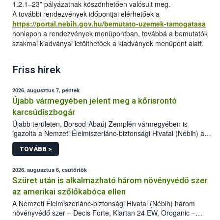
1.2.1–23” pályázatnak köszönhetően valósult meg.
A további rendezvények időpontjai elérhetőek a
https://portal.nebih.gov.hu/bemutato-uzemek-tamogatasa
honlapon a rendezvények menüpontban, továbbá a bemutatók
szakmai kiadványai letölthetőek a kiadványok menüpont alatt.
Friss hírek
2026. augusztus 7, péntek
Újabb vármegyében jelent meg a kőrisrontó
karcsúdíszbogár
Újabb területen, Borsod-Abaúj-Zemplén vármegyében is
igazolta a Nemzeti Élelmiszerlánc-biztonsági Hivatal (Nébih) a
kőrisrontó karcsúdíszbogár (Agrilus planipennis) jelenlétét. A
TOVÁBB >
kártevőt nem csak színcsapdában találták meg, de már fertőzött
fában is azonosították. A növényvédelmi szakemberek folytatják
az intenzív felderítést, emellett az intézkedéseket a szlovák
2026. augusztus 6, csütörtök
hatósággal is összehangolják a terjedés megállítása érdekében.
Szüret után is alkalmazható három növényvédő szer
az amerikai szőlőkabóca ellen
A Nemzeti Élelmiszerlánc-biztonsági Hivatal (Nébih) három
növényvédő szer – Decis Forte, Klartan 24 EW, Oroganic –