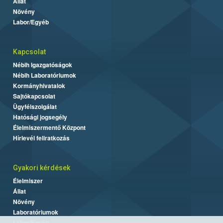
Állat
Növény
Labor/Egyéb
Kapcsolat
Nébih Igazgatóságok
Nébih Laboratóriumok
Kormányhivatalok
Sajtókapcsolat
Ügyfélszolgálat
Hatósági jogsegély
Élelmiszermentő Központ
Hírlevél feliratkozás
Gyakori kérdések
Élelmiszer
Állat
Növény
Laboratóriumok
Labor/Egyéb