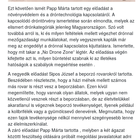
Ezt követően ismét Papp Márta tartott egy előadást a
növényvédelem és a dróntechnológia kapcsolatáról. A
kapcsolódó dróntörvény ismertetése során elmondta, melyek az
elismert drónkategóriák jelenleg Magyarországon. Szó volt
továbbá arról is, ki és milyen feltételek mellett végezhet drónnal
mezőgazdasági munkálatokat, mely vegyszerek kapták már
meg az engedélyt a drónnal kapcsolatos kijuttatásra. Ismertette,
hogy mit takar a „No Drone Zone” légtér. Az előadása végén
kifejtette azt is, milyen büntetést szabnak ki az illetékes
hatóságok a szabályok megsértése esetén .
A negyedik előadást Sipos József a beporzó rovarokról tartotta.
Beszédében részletezte, hogy a házi méhek mellett számos
más rovar is részt vesz a beporzásban. Ezen kívül
megemlítette, hogy vannak olyan állatok, melyek ugyan nem
közvetlenül vesznek részt a beporzásban, de az életvitelükkel
akaratlanul is végeznek beporzó tevékenységet, ilyenek például
a kolibrifélék vagy a gyümölcsevő denevérek. Megmutatta, hogy
ezen fajok tevékenysége nélkül mennyivel szegényesebb lenne
az élelmiszerkínálat.
A záró előadást Papp Márta tartotta , melyben a két ágazat
közötti feszültség oldására próbált megoldási javaslatokat adni