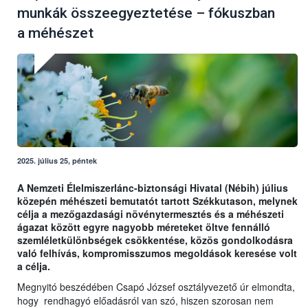
munkák összeegyeztetése – fókuszban
a méhészet
2025. július 25, péntek
A Nemzeti Élelmiszerlánc-biztonsági Hivatal (Nébih) július
közepén méhészeti bemutatót tartott Székkutason, melynek
célja a mezőgazdasági növénytermesztés és a méhészeti
ágazat között egyre nagyobb méreteket öltve fennálló
szemléletkülönbségek csökkentése, közös gondolkodásra
való felhívás, kompromisszumos megoldások keresése volt
a célja.
Megnyitó beszédében Csapó József osztályvezető úr elmondta,
hogy rendhagyó előadásról van szó, hiszen szorosan nem