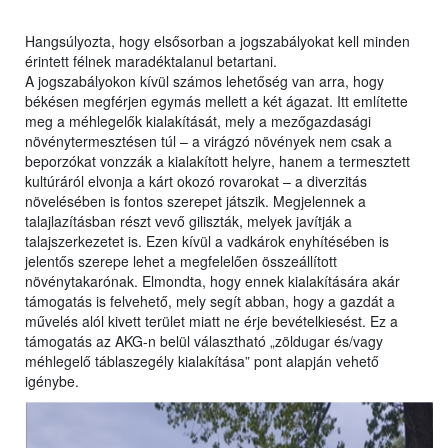
Hangsúlyozta, hogy elsősorban a jogszabályokat kell minden
érintett félnek maradéktalanul betartani.
A jogszabályokon kívül számos lehetőség van arra, hogy
békésen megférjen egymás mellett a két ágazat. Itt említette
meg a méhlegelők kialakítását, mely a mezőgazdasági
növénytermesztésen túl – a virágzó növények nem csak a
beporzókat vonzzák a kialakított helyre, hanem a termesztett
kultúráról elvonja a kárt okozó rovarokat – a diverzitás
növelésében is fontos szerepet játszik. Megjelennek a
talajlazításban részt vevő giliszták, melyek javítják a
talajszerkezetet is. Ezen kívül a vadkárok enyhítésében is
jelentős szerepe lehet a megfelelően összeállított
növénytakarónak. Elmondta, hogy ennek kialakítására akár
támogatás is felvehető, mely segít abban, hogy a gazdát a
művelés alól kivett terület miatt ne érje bevételkiesést. Ez a
támogatás az AKG-n belül választható „zöldugar és/vagy
méhlegelő táblaszegély kialakítása” pont alapján vehető
igénybe.