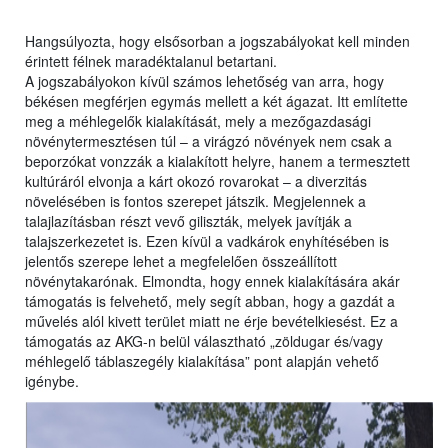
Hangsúlyozta, hogy elsősorban a jogszabályokat kell minden
érintett félnek maradéktalanul betartani.
A jogszabályokon kívül számos lehetőség van arra, hogy
békésen megférjen egymás mellett a két ágazat. Itt említette
meg a méhlegelők kialakítását, mely a mezőgazdasági
növénytermesztésen túl – a virágzó növények nem csak a
beporzókat vonzzák a kialakított helyre, hanem a termesztett
kultúráról elvonja a kárt okozó rovarokat – a diverzitás
növelésében is fontos szerepet játszik. Megjelennek a
talajlazításban részt vevő giliszták, melyek javítják a
talajszerkezetet is. Ezen kívül a vadkárok enyhítésében is
jelentős szerepe lehet a megfelelően összeállított
növénytakarónak. Elmondta, hogy ennek kialakítására akár
támogatás is felvehető, mely segít abban, hogy a gazdát a
művelés alól kivett terület miatt ne érje bevételkiesést. Ez a
támogatás az AKG-n belül választható „zöldugar és/vagy
méhlegelő táblaszegély kialakítása” pont alapján vehető
igénybe.