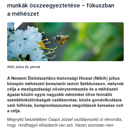
munkák összeegyeztetése – fókuszban
a méhészet
2025. július 25, péntek
A Nemzeti Élelmiszerlánc-biztonsági Hivatal (Nébih) július
közepén méhészeti bemutatót tartott Székkutason, melynek
célja a mezőgazdasági növénytermesztés és a méhészeti
ágazat között egyre nagyobb méreteket öltve fennálló
szemléletkülönbségek csökkentése, közös gondolkodásra
való felhívás, kompromisszumos megoldások keresése volt
a célja.
Megnyitó beszédében Csapó József osztályvezető úr elmondta,
hogy rendhagyó előadásról van szó, hiszen szorosan nem