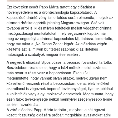
Ezt követően ismét Papp Márta tartott egy előadást a
növényvédelem és a dróntechnológia kapcsolatáról. A
kapcsolódó dróntörvény ismertetése során elmondta, melyek az
elismert drónkategóriák jelenleg Magyarországon. Szó volt
továbbá arról is, ki és milyen feltételek mellett végezhet drónnal
mezőgazdasági munkálatokat, mely vegyszerek kapták már
meg az engedélyt a drónnal kapcsolatos kijuttatásra. Ismertette,
hogy mit takar a „No Drone Zone” légtér. Az előadása végén
kifejtette azt is, milyen büntetést szabnak ki az illetékes
hatóságok a szabályok megsértése esetén .
A negyedik előadást Sipos József a beporzó rovarokról tartotta.
Beszédében részletezte, hogy a házi méhek mellett számos
más rovar is részt vesz a beporzásban. Ezen kívül
megemlítette, hogy vannak olyan állatok, melyek ugyan nem
közvetlenül vesznek részt a beporzásban, de az életvitelükkel
akaratlanul is végeznek beporzó tevékenységet, ilyenek például
a kolibrifélék vagy a gyümölcsevő denevérek. Megmutatta, hogy
ezen fajok tevékenysége nélkül mennyivel szegényesebb lenne
az élelmiszerkínálat.
A záró előadást Papp Márta tartotta , melyben a két ágazat
közötti feszültség oldására próbált megoldási javaslatokat adni