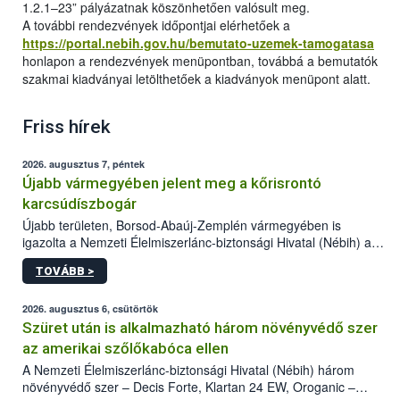
1.2.1–23” pályázatnak köszönhetően valósult meg.
A további rendezvények időpontjai elérhetőek a
https://portal.nebih.gov.hu/bemutato-uzemek-tamogatasa
honlapon a rendezvények menüpontban, továbbá a bemutatók
szakmai kiadványai letölthetőek a kiadványok menüpont alatt.
Friss hírek
2026. augusztus 7, péntek
Újabb vármegyében jelent meg a kőrisrontó
karcsúdíszbogár
Újabb területen, Borsod-Abaúj-Zemplén vármegyében is
igazolta a Nemzeti Élelmiszerlánc-biztonsági Hivatal (Nébih) a
kőrisrontó karcsúdíszbogár (Agrilus planipennis) jelenlétét. A
TOVÁBB >
kártevőt nem csak színcsapdában találták meg, de már fertőzött
fában is azonosították. A növényvédelmi szakemberek folytatják
az intenzív felderítést, emellett az intézkedéseket a szlovák
2026. augusztus 6, csütörtök
hatósággal is összehangolják a terjedés megállítása érdekében.
Szüret után is alkalmazható három növényvédő szer
az amerikai szőlőkabóca ellen
A Nemzeti Élelmiszerlánc-biztonsági Hivatal (Nébih) három
növényvédő szer – Decis Forte, Klartan 24 EW, Oroganic –