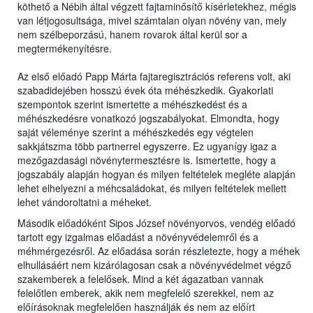
köthető a Nébih által végzett fajtaminősítő kísérletekhez, mégis
van létjogosultsága, mivel számtalan olyan növény van, mely
nem szélbeporzású, hanem rovarok által kerül sor a
megtermékenyítésre.
Az első előadó Papp Márta fajtaregisztrációs referens volt, aki
szabadidejében hosszú évek óta méhészkedik. Gyakorlati
szempontok szerint ismertette a méhészkedést és a
méhészkedésre vonatkozó jogszabályokat. Elmondta, hogy
saját véleménye szerint a méhészkedés egy végtelen
sakkjátszma több partnerrel egyszerre. Ez ugyanígy igaz a
mezőgazdasági növénytermesztésre is. Ismertette, hogy a
jogszabály alapján hogyan és milyen feltételek megléte alapján
lehet elhelyezni a méhcsaládokat, és milyen feltételek mellett
lehet vándoroltatni a méheket.
Második előadóként Sipos József növényorvos, vendég előadó
tartott egy izgalmas előadást a növényvédelemről és a
méhmérgezésről. Az előadása során részletezte, hogy a méhek
elhullásáért nem kizárólagosan csak a növényvédelmet végző
szakemberek a felelősek. Mind a két ágazatban vannak
felelőtlen emberek, akik nem megfelelő szerekkel, nem az
előírásoknak megfelelően használják és nem az előírt