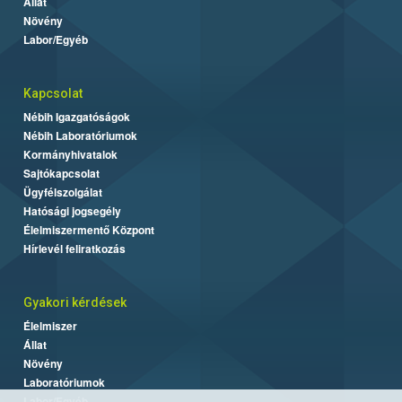
Állat
Növény
Labor/Egyéb
Kapcsolat
Nébih Igazgatóságok
Nébih Laboratóriumok
Kormányhivatalok
Sajtókapcsolat
Ügyfélszolgálat
Hatósági jogsegély
Élelmiszermentő Központ
Hírlevél feliratkozás
Gyakori kérdések
Élelmiszer
Állat
Növény
Laboratóriumok
Labor/Egyéb