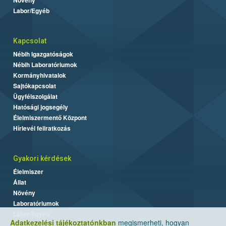
Labor/Egyéb
Kapcsolat
Nébih Igazgatóságok
Nébih Laboratóriumok
Kormányhivatalok
Sajtókapcsolat
Ügyfélszolgálat
Hatósági jogsegély
Élelmiszermentő Központ
Hírlevél feliratkozás
Gyakori kérdések
Élelmiszer
Állat
Növény
Laboratóriumok
Labor/Egyéb
Adatkezelési tájékoztatónkban
megismerheti, hogyan