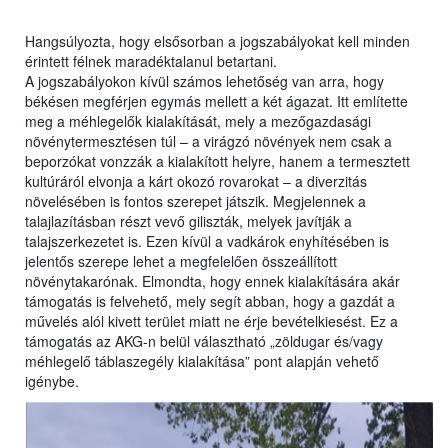
Hangsúlyozta, hogy elsősorban a jogszabályokat kell minden
érintett félnek maradéktalanul betartani.
A jogszabályokon kívül számos lehetőség van arra, hogy
békésen megférjen egymás mellett a két ágazat. Itt említette
meg a méhlegelők kialakítását, mely a mezőgazdasági
növénytermesztésen túl – a virágzó növények nem csak a
beporzókat vonzzák a kialakított helyre, hanem a termesztett
kultúráról elvonja a kárt okozó rovarokat – a diverzitás
növelésében is fontos szerepet játszik. Megjelennek a
talajlazításban részt vevő giliszták, melyek javítják a
talajszerkezetet is. Ezen kívül a vadkárok enyhítésében is
jelentős szerepe lehet a megfelelően összeállított
növénytakarónak. Elmondta, hogy ennek kialakítására akár
támogatás is felvehető, mely segít abban, hogy a gazdát a
művelés alól kivett terület miatt ne érje bevételkiesést. Ez a
támogatás az AKG-n belül választható „zöldugar és/vagy
méhlegelő táblaszegély kialakítása” pont alapján vehető
igénybe.