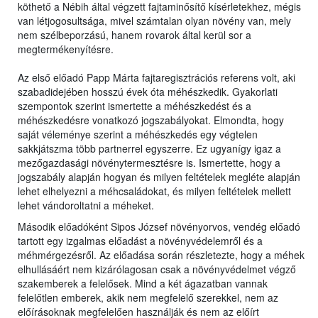
köthető a Nébih által végzett fajtaminősítő kísérletekhez, mégis
van létjogosultsága, mivel számtalan olyan növény van, mely
nem szélbeporzású, hanem rovarok által kerül sor a
megtermékenyítésre.
Az első előadó Papp Márta fajtaregisztrációs referens volt, aki
szabadidejében hosszú évek óta méhészkedik. Gyakorlati
szempontok szerint ismertette a méhészkedést és a
méhészkedésre vonatkozó jogszabályokat. Elmondta, hogy
saját véleménye szerint a méhészkedés egy végtelen
sakkjátszma több partnerrel egyszerre. Ez ugyanígy igaz a
mezőgazdasági növénytermesztésre is. Ismertette, hogy a
jogszabály alapján hogyan és milyen feltételek megléte alapján
lehet elhelyezni a méhcsaládokat, és milyen feltételek mellett
lehet vándoroltatni a méheket.
Második előadóként Sipos József növényorvos, vendég előadó
tartott egy izgalmas előadást a növényvédelemről és a
méhmérgezésről. Az előadása során részletezte, hogy a méhek
elhullásáért nem kizárólagosan csak a növényvédelmet végző
szakemberek a felelősek. Mind a két ágazatban vannak
felelőtlen emberek, akik nem megfelelő szerekkel, nem az
előírásoknak megfelelően használják és nem az előírt