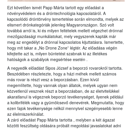
Ezt követően ismét Papp Márta tartott egy előadást a
növényvédelem és a dróntechnológia kapcsolatáról. A
kapcsolódó dróntörvény ismertetése során elmondta, melyek az
elismert drónkategóriák jelenleg Magyarországon. Szó volt
továbbá arról is, ki és milyen feltételek mellett végezhet drónnal
mezőgazdasági munkálatokat, mely vegyszerek kapták már
meg az engedélyt a drónnal kapcsolatos kijuttatásra. Ismertette,
hogy mit takar a „No Drone Zone” légtér. Az előadása végén
kifejtette azt is, milyen büntetést szabnak ki az illetékes
hatóságok a szabályok megsértése esetén .
A negyedik előadást Sipos József a beporzó rovarokról tartotta.
Beszédében részletezte, hogy a házi méhek mellett számos
más rovar is részt vesz a beporzásban. Ezen kívül
megemlítette, hogy vannak olyan állatok, melyek ugyan nem
közvetlenül vesznek részt a beporzásban, de az életvitelükkel
akaratlanul is végeznek beporzó tevékenységet, ilyenek például
a kolibrifélék vagy a gyümölcsevő denevérek. Megmutatta, hogy
ezen fajok tevékenysége nélkül mennyivel szegényesebb lenne
az élelmiszerkínálat.
A záró előadást Papp Márta tartotta , melyben a két ágazat
közötti feszültség oldására próbált megoldási javaslatokat adni