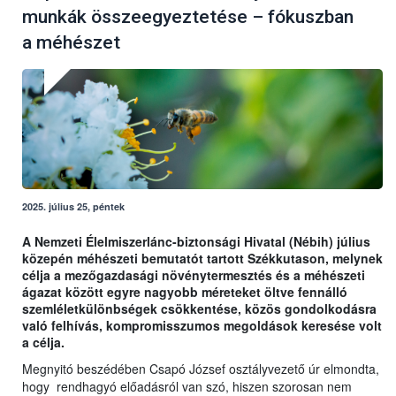
munkák összeegyeztetése – fókuszban
a méhészet
2025. július 25, péntek
A Nemzeti Élelmiszerlánc-biztonsági Hivatal (Nébih) július
közepén méhészeti bemutatót tartott Székkutason, melynek
célja a mezőgazdasági növénytermesztés és a méhészeti
ágazat között egyre nagyobb méreteket öltve fennálló
szemléletkülönbségek csökkentése, közös gondolkodásra
való felhívás, kompromisszumos megoldások keresése volt
a célja.
Megnyitó beszédében Csapó József osztályvezető úr elmondta,
hogy rendhagyó előadásról van szó, hiszen szorosan nem