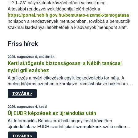
1.2.1–23” pályázatnak köszönhetően valósult meg.
A további rendezvények időpontjai elérhetőek a
https://portal.nebih.gov.hu/bemutato-uzemek-tamogatasa
honlapon a rendezvények menüpontban, továbbá a bemutatók
szakmai kiadványai letölthetőek a kiadványok menüpont alatt.
Friss hírek
2026. augusztus 6, csütörtök
Kerti sütögetés biztonságosan: a Nébih tanácsai
nyári grillezéshez
A grillezés a nyári étkezések egyik legkedveltebb formája. A
meleg időjárás azonban a kórokozó, romlást okozó baktériumok
gyorsabb szaporodásának is kedvez. A szabadtéri sütögetés
TOVÁBB >
ezért nem csupán a megfelelő sütési technikáról szól: legalább
ilyen fontos az alapanyagok biztonságos kezelése, az alapvető
higiéniai szabályok betartása, a megfelelő hőkezelés, valamint a
2026. augusztus 4, kedd
maradékok szakszerű tárolása. A Nemzeti Élelmiszerlánc-
Új EUDR képzések az újraindulás után
biztonsági Hivatal (Nébih) Oktatási Programja összegyűjtötte a
Az Információs Rendszer újbóli megnyitását követően
biztonságos grillezés legfontosabb tudnivalóit.
újraindultak az EUDR szerinti piaci szereplőknek szóló online
képzések.
TOVÁBB >