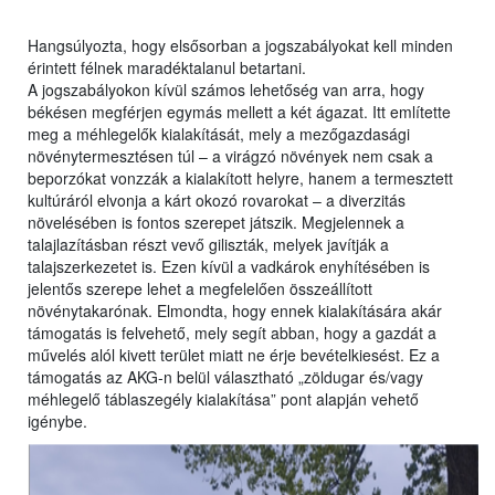
Hangsúlyozta, hogy elsősorban a jogszabályokat kell minden
érintett félnek maradéktalanul betartani.
A jogszabályokon kívül számos lehetőség van arra, hogy
békésen megférjen egymás mellett a két ágazat. Itt említette
meg a méhlegelők kialakítását, mely a mezőgazdasági
növénytermesztésen túl – a virágzó növények nem csak a
beporzókat vonzzák a kialakított helyre, hanem a termesztett
kultúráról elvonja a kárt okozó rovarokat – a diverzitás
növelésében is fontos szerepet játszik. Megjelennek a
talajlazításban részt vevő giliszták, melyek javítják a
talajszerkezetet is. Ezen kívül a vadkárok enyhítésében is
jelentős szerepe lehet a megfelelően összeállított
növénytakarónak. Elmondta, hogy ennek kialakítására akár
támogatás is felvehető, mely segít abban, hogy a gazdát a
művelés alól kivett terület miatt ne érje bevételkiesést. Ez a
támogatás az AKG-n belül választható „zöldugar és/vagy
méhlegelő táblaszegély kialakítása” pont alapján vehető
igénybe.