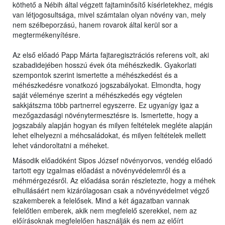
köthető a Nébih által végzett fajtaminősítő kísérletekhez, mégis
van létjogosultsága, mivel számtalan olyan növény van, mely
nem szélbeporzású, hanem rovarok által kerül sor a
megtermékenyítésre.
Az első előadó Papp Márta fajtaregisztrációs referens volt, aki
szabadidejében hosszú évek óta méhészkedik. Gyakorlati
szempontok szerint ismertette a méhészkedést és a
méhészkedésre vonatkozó jogszabályokat. Elmondta, hogy
saját véleménye szerint a méhészkedés egy végtelen
sakkjátszma több partnerrel egyszerre. Ez ugyanígy igaz a
mezőgazdasági növénytermesztésre is. Ismertette, hogy a
jogszabály alapján hogyan és milyen feltételek megléte alapján
lehet elhelyezni a méhcsaládokat, és milyen feltételek mellett
lehet vándoroltatni a méheket.
Második előadóként Sipos József növényorvos, vendég előadó
tartott egy izgalmas előadást a növényvédelemről és a
méhmérgezésről. Az előadása során részletezte, hogy a méhek
elhullásáért nem kizárólagosan csak a növényvédelmet végző
szakemberek a felelősek. Mind a két ágazatban vannak
felelőtlen emberek, akik nem megfelelő szerekkel, nem az
előírásoknak megfelelően használják és nem az előírt