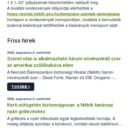
1.2.1–23” pályázatnak köszönhetően valósult meg.
A további rendezvények időpontjai elérhetőek a
https://portal.nebih.gov.hu/bemutato-uzemek-tamogatasa
honlapon a rendezvények menüpontban, továbbá a bemutatók
szakmai kiadványai letölthetőek a kiadványok menüpont alatt.
Friss hírek
2026. augusztus 6, csütörtök
Szüret után is alkalmazható három növényvédő szer
az amerikai szőlőkabóca ellen
A Nemzeti Élelmiszerlánc-biztonsági Hivatal (Nébih) három
növényvédő szer – Decis Forte, Klartan 24 EW, Oroganic –
engedélyokiratát módosította, így azok a szüretet követően,
TOVÁBB >
egészen a vesszőérettség (BBCH 91) stádiumáig
felhasználhatóak a szőlőben. A kiterjesztések célja, hogy a korai
érésű szőlőkben is legyen lehetőség a károsító elleni további
2026. augusztus 6, csütörtök
védekezésre. Az Oroganic készítmény kis kiszerelésben kiskerti
Kerti sütögetés biztonságosan: a Nébih tanácsai
felhasználók számára is elérhető és ökológiai termesztésben is
nyári grillezéshez
engedélyezett.
A grillezés a nyári étkezések egyik legkedveltebb formája. A
meleg időjárás azonban a kórokozó, romlást okozó baktériumok