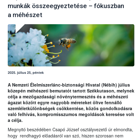
munkák összeegyeztetése – fókuszban
a méhészet
2025. július 25, péntek
A Nemzeti Élelmiszerlánc-biztonsági Hivatal (Nébih) július
közepén méhészeti bemutatót tartott Székkutason, melynek
célja a mezőgazdasági növénytermesztés és a méhészeti
ágazat között egyre nagyobb méreteket öltve fennálló
szemléletkülönbségek csökkentése, közös gondolkodásra
való felhívás, kompromisszumos megoldások keresése volt
a célja.
Megnyitó beszédében Csapó József osztályvezető úr elmondta,
hogy rendhagyó előadásról van szó, hiszen szorosan nem