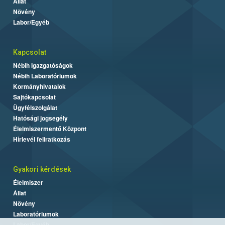
Állat
Növény
Labor/Egyéb
Kapcsolat
Nébih Igazgatóságok
Nébih Laboratóriumok
Kormányhivatalok
Sajtókapcsolat
Ügyfélszolgálat
Hatósági jogsegély
Élelmiszermentő Központ
Hírlevél feliratkozás
Gyakori kérdések
Élelmiszer
Állat
Növény
Laboratóriumok
Labor/Egyéb