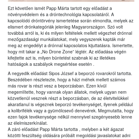
Ezt követően ismét Papp Márta tartott egy előadást a
növényvédelem és a dróntechnológia kapcsolatáról. A
kapcsolódó dróntörvény ismertetése során elmondta, melyek az
elismert drónkategóriák jelenleg Magyarországon. Szó volt
továbbá arról is, ki és milyen feltételek mellett végezhet drónnal
mezőgazdasági munkálatokat, mely vegyszerek kapták már
meg az engedélyt a drónnal kapcsolatos kijuttatásra. Ismertette,
hogy mit takar a „No Drone Zone” légtér. Az előadása végén
kifejtette azt is, milyen büntetést szabnak ki az illetékes
hatóságok a szabályok megsértése esetén .
A negyedik előadást Sipos József a beporzó rovarokról tartotta.
Beszédében részletezte, hogy a házi méhek mellett számos
más rovar is részt vesz a beporzásban. Ezen kívül
megemlítette, hogy vannak olyan állatok, melyek ugyan nem
közvetlenül vesznek részt a beporzásban, de az életvitelükkel
akaratlanul is végeznek beporzó tevékenységet, ilyenek például
a kolibrifélék vagy a gyümölcsevő denevérek. Megmutatta, hogy
ezen fajok tevékenysége nélkül mennyivel szegényesebb lenne
az élelmiszerkínálat.
A záró előadást Papp Márta tartotta , melyben a két ágazat
közötti feszültség oldására próbált megoldási javaslatokat adni