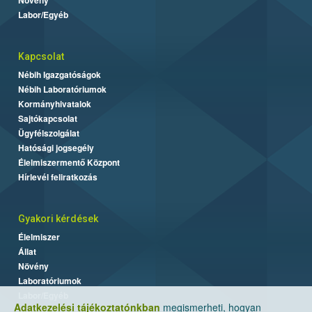
Labor/Egyéb
Kapcsolat
Nébih Igazgatóságok
Nébih Laboratóriumok
Kormányhivatalok
Sajtókapcsolat
Ügyfélszolgálat
Hatósági jogsegély
Élelmiszermentő Központ
Hírlevél feliratkozás
Gyakori kérdések
Élelmiszer
Állat
Növény
Laboratóriumok
Labor/Egyéb
Adatkezelési tájékoztatónkban
megismerheti, hogyan