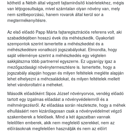
köthető a Nébih által végzett fajtaminősítő kísérletekhez, mégis
van létjogosultsága, mivel számtalan olyan növény van, mely
nem szélbeporzású, hanem rovarok által kerül sor a
megtermékenyítésre.
Az első előadó Papp Márta fajtaregisztrációs referens volt, aki
szabadidejében hosszú évek óta méhészkedik. Gyakorlati
szempontok szerint ismertette a méhészkedést és a
méhészkedésre vonatkozó jogszabályokat. Elmondta, hogy
saját véleménye szerint a méhészkedés egy végtelen
sakkjátszma több partnerrel egyszerre. Ez ugyanígy igaz a
mezőgazdasági növénytermesztésre is. Ismertette, hogy a
jogszabály alapján hogyan és milyen feltételek megléte alapján
lehet elhelyezni a méhcsaládokat, és milyen feltételek mellett
lehet vándoroltatni a méheket.
Második előadóként Sipos József növényorvos, vendég előadó
tartott egy izgalmas előadást a növényvédelemről és a
méhmérgezésről. Az előadása során részletezte, hogy a méhek
elhullásáért nem kizárólagosan csak a növényvédelmet végző
szakemberek a felelősek. Mind a két ágazatban vannak
felelőtlen emberek, akik nem megfelelő szerekkel, nem az
előírásoknak megfelelően használják és nem az előírt