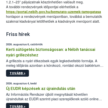
1.2.1–23” pályázatnak köszönhetően valósult meg.
A további rendezvények időpontjai elérhetőek a
https://portal.nebih.gov.hu/bemutato-uzemek-tamogatasa
honlapon a rendezvények menüpontban, továbbá a bemutatók
szakmai kiadványai letölthetőek a kiadványok menüpont alatt.
Friss hírek
2026. augusztus 6, csütörtök
Kerti sütögetés biztonságosan: a Nébih tanácsai
nyári grillezéshez
A grillezés a nyári étkezések egyik legkedveltebb formája. A
meleg időjárás azonban a kórokozó, romlást okozó baktériumok
gyorsabb szaporodásának is kedvez. A szabadtéri sütögetés
TOVÁBB >
ezért nem csupán a megfelelő sütési technikáról szól: legalább
ilyen fontos az alapanyagok biztonságos kezelése, az alapvető
higiéniai szabályok betartása, a megfelelő hőkezelés, valamint a
2026. augusztus 4, kedd
maradékok szakszerű tárolása. A Nemzeti Élelmiszerlánc-
Új EUDR képzések az újraindulás után
biztonsági Hivatal (Nébih) Oktatási Programja összegyűjtötte a
Az Információs Rendszer újbóli megnyitását követően
biztonságos grillezés legfontosabb tudnivalóit.
újraindultak az EUDR szerinti piaci szereplőknek szóló online
képzések.
TOVÁBB >