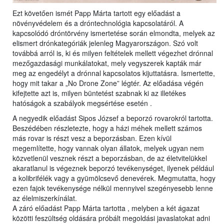
Ezt követően ismét Papp Márta tartott egy előadást a
növényvédelem és a dróntechnológia kapcsolatáról. A
kapcsolódó dróntörvény ismertetése során elmondta, melyek az
elismert drónkategóriák jelenleg Magyarországon. Szó volt
továbbá arról is, ki és milyen feltételek mellett végezhet drónnal
mezőgazdasági munkálatokat, mely vegyszerek kapták már
meg az engedélyt a drónnal kapcsolatos kijuttatásra. Ismertette,
hogy mit takar a „No Drone Zone” légtér. Az előadása végén
kifejtette azt is, milyen büntetést szabnak ki az illetékes
hatóságok a szabályok megsértése esetén .
A negyedik előadást Sipos József a beporzó rovarokról tartotta.
Beszédében részletezte, hogy a házi méhek mellett számos
más rovar is részt vesz a beporzásban. Ezen kívül
megemlítette, hogy vannak olyan állatok, melyek ugyan nem
közvetlenül vesznek részt a beporzásban, de az életvitelükkel
akaratlanul is végeznek beporzó tevékenységet, ilyenek például
a kolibrifélék vagy a gyümölcsevő denevérek. Megmutatta, hogy
ezen fajok tevékenysége nélkül mennyivel szegényesebb lenne
az élelmiszerkínálat.
A záró előadást Papp Márta tartotta , melyben a két ágazat
közötti feszültség oldására próbált megoldási javaslatokat adni