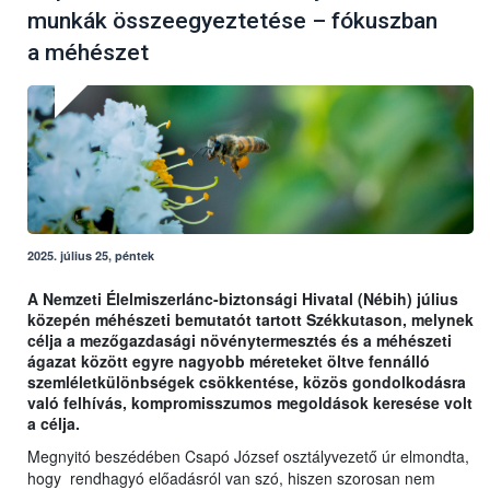
munkák összeegyeztetése – fókuszban
a méhészet
2025. július 25, péntek
A Nemzeti Élelmiszerlánc-biztonsági Hivatal (Nébih) július
közepén méhészeti bemutatót tartott Székkutason, melynek
célja a mezőgazdasági növénytermesztés és a méhészeti
ágazat között egyre nagyobb méreteket öltve fennálló
szemléletkülönbségek csökkentése, közös gondolkodásra
való felhívás, kompromisszumos megoldások keresése volt
a célja.
Megnyitó beszédében Csapó József osztályvezető úr elmondta,
hogy rendhagyó előadásról van szó, hiszen szorosan nem