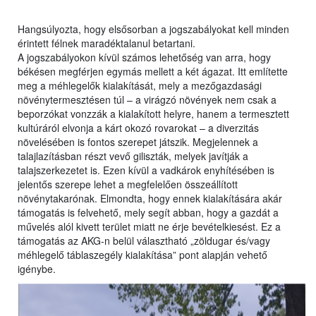
Hangsúlyozta, hogy elsősorban a jogszabályokat kell minden
érintett félnek maradéktalanul betartani.
A jogszabályokon kívül számos lehetőség van arra, hogy
békésen megférjen egymás mellett a két ágazat. Itt említette
meg a méhlegelők kialakítását, mely a mezőgazdasági
növénytermesztésen túl – a virágzó növények nem csak a
beporzókat vonzzák a kialakított helyre, hanem a termesztett
kultúráról elvonja a kárt okozó rovarokat – a diverzitás
növelésében is fontos szerepet játszik. Megjelennek a
talajlazításban részt vevő giliszták, melyek javítják a
talajszerkezetet is. Ezen kívül a vadkárok enyhítésében is
jelentős szerepe lehet a megfelelően összeállított
növénytakarónak. Elmondta, hogy ennek kialakítására akár
támogatás is felvehető, mely segít abban, hogy a gazdát a
művelés alól kivett terület miatt ne érje bevételkiesést. Ez a
támogatás az AKG-n belül választható „zöldugar és/vagy
méhlegelő táblaszegély kialakítása” pont alapján vehető
igénybe.