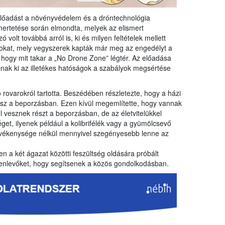
 előadást a növényvédelem és a dróntechnológia
mertetése során elmondta, melyek az elismert
volt továbbá arról is, ki és milyen feltételek mellett
kat, mely vegyszerek kapták már meg az engedélyt a
, hogy mit takar a „No Drone Zone” légtér. Az előadása
abnak ki az illetékes hatóságok a szabályok megsértése
rovarokról tartotta. Beszédében részletezte, hogy a házi
esz a beporzásban. Ezen kívül megemlítette, hogy vannak
 vesznek részt a beporzásban, de az életvitelükkel
et, ilyenek például a kolibrifélék vagy a gyümölcsevő
evékenysége nélkül mennyivel szegényesebb lenne az
n a két ágazat közötti feszültség oldására próbált
elenlevőket, hogy segítsenek a közös gondolkodásban.