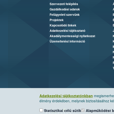
Szervezeti felépítés
Gazdálkodási adatok
Felügyeleti szervünk
Projektek
Kapcsolódó linkek
Adatkezelési tájékoztató
Akadálymentességi nyilatkozat
Üzemeltetési információ
Adatkezelési tájékoztatónkban
megismerheti
élmény érdekében, melynek biztosításához kér
Statisztikai célú sütik
Alapműködést biz