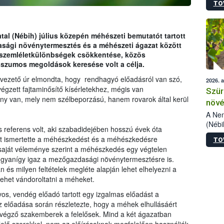
TO
kőris
jelen
talál
azono
tal (Nébih) július közepén méhészeti bemutatót tartott
folyta
sági növénytermesztés és a méhészeti ágazat között
intéz
 szemléletkülönbségek csökkentése, közös
össze
szumos megoldások keresése volt a célja.
érdek
vezető úr elmondta, hogy rendhagyó előadásról van szó,
2026. 
égzett fajtaminősítő kísérletekhez, mégis van
Szür
ény van, mely nem szélbeporzású, hanem rovarok által kerül
növé
szől
A Nem
(Nébi
s referens volt, aki szabadidejében hosszú évek óta
Klart
nt ismertette a méhészkedést és a méhészkedésre
TO
módos
saját véleménye szerint a méhészkedés egy végtelen
egész
 ugyanígy igaz a mezőgazdasági növénytermesztésre is.
felha
 és milyen feltételek megléte alapján lehet elhelyezni a
célja
lehet vándoroltatni a méheket.
lehet
Az Or
s, vendég előadó tartott egy izgalmas előadást a
felha
előadása során részletezte, hogy a méhek elhullásáért
terme
végző szakemberek a felelősek. Mind a két ágazatban