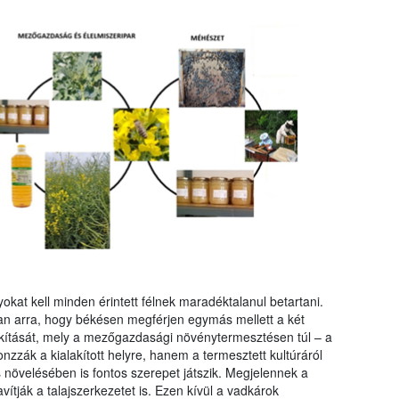
kat kell minden érintett félnek maradéktalanul betartani.
an arra, hogy békésen megférjen egymás mellett a két
lakítását, mely a mezőgazdasági növénytermesztésen túl – a
zák a kialakított helyre, hanem a termesztett kultúráról
s növelésében is fontos szerepet játszik. Megjelennek a
avítják a talajszerkezetet is. Ezen kívül a vadkárok