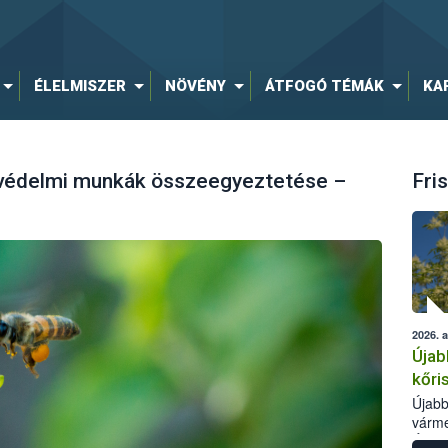
ÉLELMISZER
NÖVÉNY
ÁTFOGÓ TÉMÁK
KA
yvédelmi munkák összeegyeztetése –
Fris
2026. 
Újab
kőri
Újabb
várme
Élelm