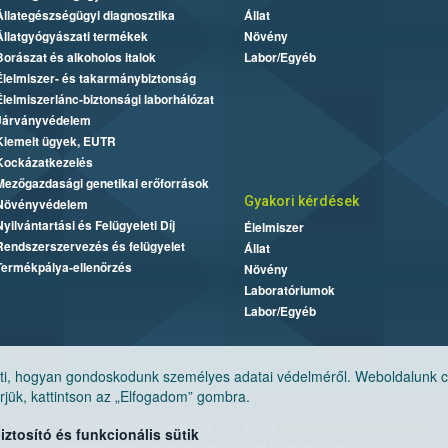
Állategészségügyi diagnosztika
Állat
Állatgyógyászati termékek
Növény
Borászat és alkoholos italok
Labor/Egyéb
Élelmiszer- és takarmánybiztonság
Élelmiszerlánc-biztonsági laborhálózat
Járványvédelem
Kiemelt ügyek, EUTR
Kockázatkezelés
Mezőgazdasági genetikai erőforrások
Gyakori kérdések
Növényvédelem
Nyilvántartási és Felügyeleti Díj
Élelmiszer
Rendszerszervezés és felügyelet
Állat
Termékpálya-ellenőrzés
Növény
Laboratóriumok
Labor/Egyéb
, hogyan gondoskodunk személyes adatai védelméről. Weboldalunk cook
jük, kattintson az „Elfogadom” gombra.
Nemzeti Élelmiszerlánc-biztonsági Hivatal
E-mail:
ugyfelszolgalat@nebih.gov.hu
tosító és funkcionális sütik
Cím: 1024 Budapest, Keleti Károly utca. 24.
Zöld szám: 06-80/263-244