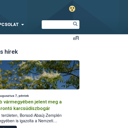
PCSOLAT
s hírek
augusztus 7, péntek
b vármegyében jelent meg a
srontó karcsúdíszbogár
 területen, Borsod-Abaúj-Zemplén
gyében is igazolta a Nemzeti
iszerlánc-biztonsági Hivatal (Nébih) a