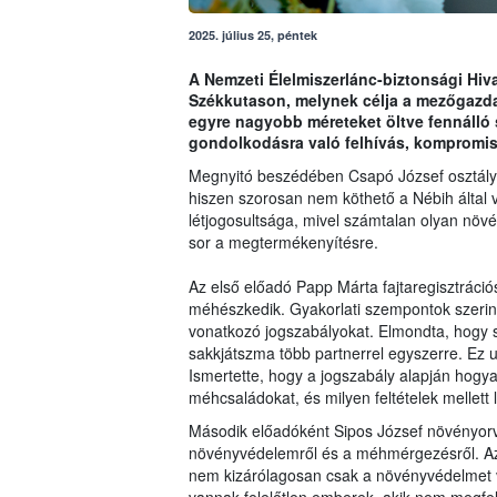
2025. július 25, péntek
A Nemzeti Élelmiszerlánc-biztonsági Hiva
Székkutason, melynek célja a mezőgazda
egyre nagyobb méreteket öltve fennálló
gondolkodásra való felhívás, kompromis
Megnyitó beszédében Csapó József osztály
hiszen szorosan nem köthető a Nébih által v
létjogosultsága, mivel számtalan olyan növ
sor a megtermékenyítésre.
Az első előadó Papp Márta fajtaregisztráció
méhészkedik. Gyakorlati szempontok szeri
vonatkozó jogszabályokat. Elmondta, hogy 
sakkjátszma több partnerrel egyszerre. Ez
Ismertette, hogy a jogszabály alapján hogyan
méhcsaládokat, és milyen feltételek mellett 
Második előadóként Sipos József növényorvo
növényvédelemről és a méhmérgezésről. Az 
nem kizárólagosan csak a növényvédelmet 