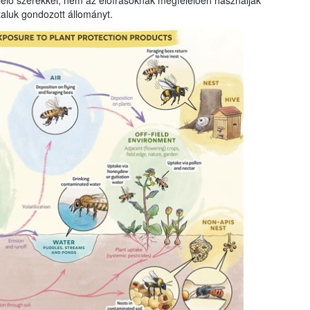
elő szerekkel, nem az előírásoknak megfelelően használják
taluk gondozott állományt.