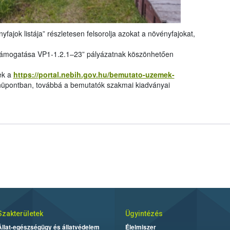
yfajok listája” részletesen felsorolja azokat a növényfajokat,
támogatása VP1-1.2.1–23” pályázatnak köszönhetően
ek a
https://portal.nebih.gov.hu/bemutato-uzemek-
pontban, továbbá a bemutatók szakmai kiadványai
Szakterületek
Ügyintézés
Állat-egészségügy és állatvédelem
Élelmiszer