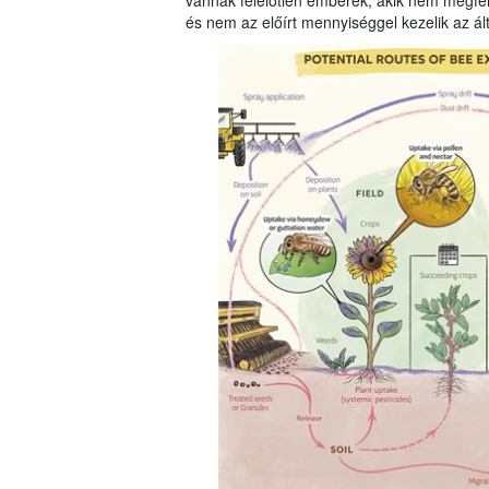
vannak felelőtlen emberek, akik nem megfel
és nem az előírt mennyiséggel kezelik az ál