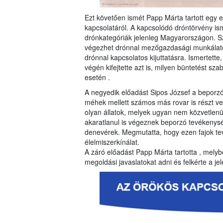
Ezt követően ismét Papp Márta tartott egy
kapcsolatáról. A kapcsolódó dróntörvény is
drónkategóriák jelenleg Magyarországon. Szó 
végezhet drónnal mezőgazdasági munkálato
drónnal kapcsolatos kijuttatásra. Ismertette
végén kifejtette azt is, milyen büntetést sz
esetén .
A negyedik előadást Sipos József a beporzó 
méhek mellett számos más rovar is részt v
olyan állatok, melyek ugyan nem közvetlenül
akaratlanul is végeznek beporzó tevékenység
denevérek. Megmutatta, hogy ezen fajok t
élelmiszerkínálat.
A záró előadást Papp Márta tartotta , melybe
megoldási javaslatokat adni és felkérte a j