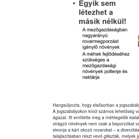
Hangsúlyozta, hogy elsősorban a jogszabályo
A jogszabályokon kívül számos lehetőség v
ágazat. Itt említette meg a méhlegelők kia
virágzó növények nem csak a beporzókat vonz
elvonja a kárt okozó rovarokat – a diverzitá
talajlazításban részt vevő giliszták, melyek j