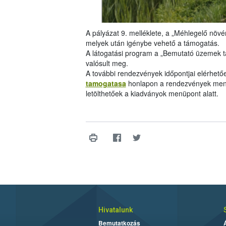
A pályázat 9. melléklete, a „Méhlegelő növén
melyek után igénybe vehető a támogatás.
A látogatási program a „Bemutató üzemek 
valósult meg.
A további rendezvények időpontjai elérhető
tamogatasa
honlapon a rendezvények menü
letölthetőek a kiadványok menüpont alatt.
Hivatalunk
Bemutatkozás