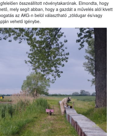
egfelelően összeállított növénytakarónak. Elmondta, hogy
hető, mely segít abban, hogy a gazdát a művelés alól kivett
támogatás az AKG-n belül választható „zöldugar és/vagy
apján vehető igénybe.