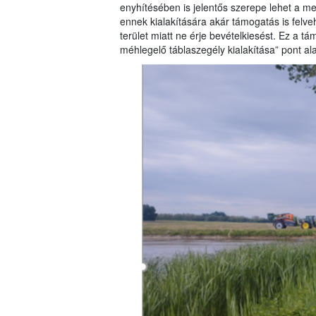
enyhítésében is jelentős szerepe lehet a m
ennek kialakítására akár támogatás is felve
terület miatt ne érje bevételkiesést. Ez a 
méhlegelő táblaszegély kialakítása” pont al