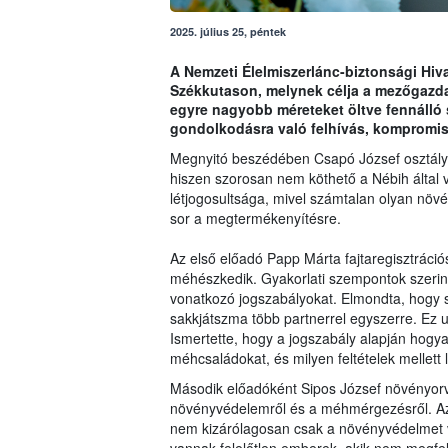
2025. július 25, péntek
A Nemzeti Élelmiszerlánc-biztonsági Hiva
Székkutason, melynek célja a mezőgazda
egyre nagyobb méreteket öltve fennálló
gondolkodásra való felhívás, kompromis
Megnyitó beszédében Csapó József osztály
hiszen szorosan nem köthető a Nébih által v
létjogosultsága, mivel számtalan olyan növ
sor a megtermékenyítésre.
Az első előadó Papp Márta fajtaregisztráció
méhészkedik. Gyakorlati szempontok szeri
vonatkozó jogszabályokat. Elmondta, hogy 
sakkjátszma több partnerrel egyszerre. Ez
Ismertette, hogy a jogszabály alapján hogyan
méhcsaládokat, és milyen feltételek mellett 
Második előadóként Sipos József növényorvo
növényvédelemről és a méhmérgezésről. Az 
nem kizárólagosan csak a növényvédelmet 