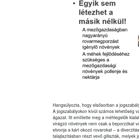
Hangsúlyozta, hogy elsősorban a jogszabályo
A jogszabályokon kívül számos lehetőség v
ágazat. Itt említette meg a méhlegelők kia
virágzó növények nem csak a beporzókat vonz
elvonja a kárt okozó rovarokat – a diverzitá
talajlazításban részt vevő giliszták, melyek j