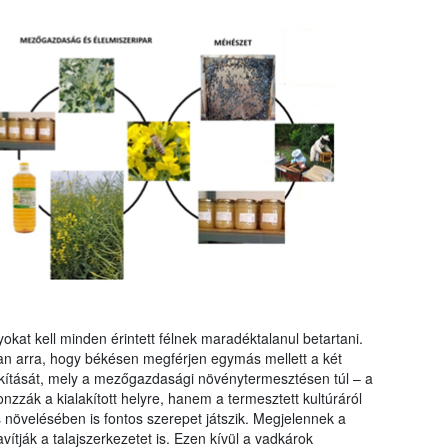
kat kell minden érintett félnek maradéktalanul betartani.
an arra, hogy békésen megférjen egymás mellett a két
lakítását, mely a mezőgazdasági növénytermesztésen túl – a
zák a kialakított helyre, hanem a termesztett kultúráról
s növelésében is fontos szerepet játszik. Megjelennek a
avítják a talajszerkezetet is. Ezen kívül a vadkárok