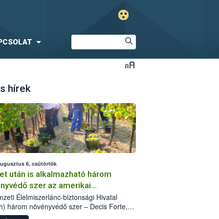
PCSOLAT
s hírek
augusztus 6, csütörtök
et után is alkalmazható három
nyvédő szer az amerikai
őkabóca ellen
zeti Élelmiszerlánc-biztonsági Hivatal
h) három növényvédő szer – Decis Forte,
an 24 EW, Oroganic – engedélyokiratát