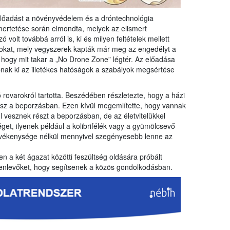
 előadást a növényvédelem és a dróntechnológia
mertetése során elmondta, melyek az elismert
volt továbbá arról is, ki és milyen feltételek mellett
kat, mely vegyszerek kapták már meg az engedélyt a
, hogy mit takar a „No Drone Zone” légtér. Az előadása
abnak ki az illetékes hatóságok a szabályok megsértése
rovarokról tartotta. Beszédében részletezte, hogy a házi
esz a beporzásban. Ezen kívül megemlítette, hogy vannak
 vesznek részt a beporzásban, de az életvitelükkel
et, ilyenek például a kolibrifélék vagy a gyümölcsevő
evékenysége nélkül mennyivel szegényesebb lenne az
n a két ágazat közötti feszültség oldására próbált
elenlevőket, hogy segítsenek a közös gondolkodásban.