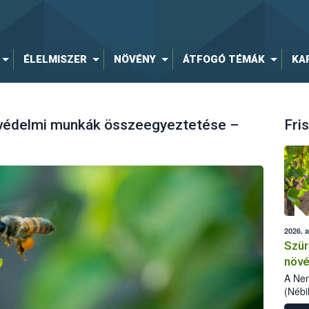
ÉLELMISZER
NÖVÉNY
ÁTFOGÓ TÉMÁK
KA
yvédelmi munkák összeegyeztetése –
Fris
2026. 
Szür
növé
szől
A Nem
(Nébi
Klart