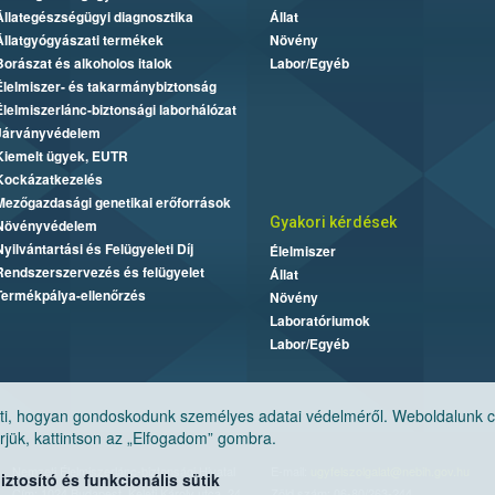
Állategészségügyi diagnosztika
Állat
Állatgyógyászati termékek
Növény
Borászat és alkoholos italok
Labor/Egyéb
Élelmiszer- és takarmánybiztonság
Élelmiszerlánc-biztonsági laborhálózat
Járványvédelem
Kiemelt ügyek, EUTR
Kockázatkezelés
Mezőgazdasági genetikai erőforrások
Gyakori kérdések
Növényvédelem
Nyilvántartási és Felügyeleti Díj
Élelmiszer
Rendszerszervezés és felügyelet
Állat
Termékpálya-ellenőrzés
Növény
Laboratóriumok
Labor/Egyéb
, hogyan gondoskodunk személyes adatai védelméről. Weboldalunk cook
jük, kattintson az „Elfogadom” gombra.
Nemzeti Élelmiszerlánc-biztonsági Hivatal
E-mail:
ugyfelszolgalat@nebih.gov.hu
tosító és funkcionális sütik
Cím: 1024 Budapest, Keleti Károly utca. 24.
Zöld szám: 06-80/263-244