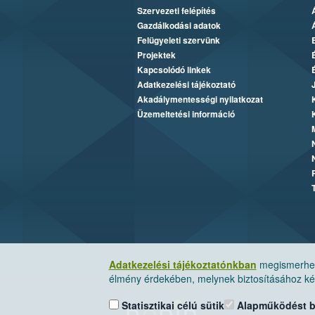
Szervezeti felépítés
Gazdálkodási adatok
Felügyeleti szervünk
Projektek
Kapcsolódó linkek
Adatkezelési tájékoztató
Akadálymentességi nyilatkozat
Üzemeltetési információ
Adatkezelési tájékoztatónkban
megismerheti
élmény érdekében, melynek biztosításához kér
Statisztikai célú sütik
Alapműködést biz