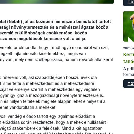
TO
módos
egész
felha
célja
tal (Nébih) július közepén méhészeti bemutatót tartott
lehet
sági növénytermesztés és a méhészeti ágazat között
Az Or
 szemléletkülönbségek csökkentése, közös
felha
szumos megoldások keresése volt a célja.
terme
vezető úr elmondta, hogy rendhagyó előadásról van szó,
2026. 
égzett fajtaminősítő kísérletekhez, mégis van
Kert
ény van, mely nem szélbeporzású, hanem rovarok által kerül
taná
A gri
formá
s referens volt, aki szabadidejében hosszú évek óta
romlá
nt ismertette a méhészkedést és a méhészkedésre
TO
szapo
saját véleménye szerint a méhészkedés egy végtelen
sütög
 ugyanígy igaz a mezőgazdasági növénytermesztésre is.
techni
 és milyen feltételek megléte alapján lehet elhelyezni a
alapa
lehet vándoroltatni a méheket.
higié
hőkez
s, vendég előadó tartott egy izgalmas előadást a
tárol
előadása során részletezte, hogy a méhek elhullásáért
Hivat
végző szakemberek a felelősek. Mind a két ágazatban
a biz