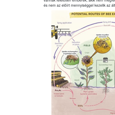
vannak felelőtlen emberek, akik nem megfel
és nem az előírt mennyiséggel kezelik az ál