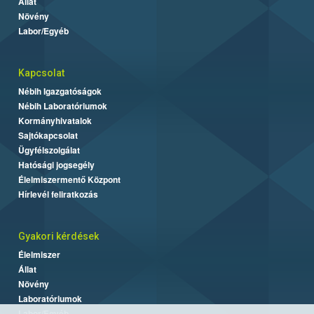
Állat
Növény
Labor/Egyéb
Kapcsolat
Nébih Igazgatóságok
Nébih Laboratóriumok
Kormányhivatalok
Sajtókapcsolat
Ügyfélszolgálat
Hatósági jogsegély
Élelmiszermentő Központ
Hírlevél feliratkozás
Gyakori kérdések
Élelmiszer
Állat
Növény
Laboratóriumok
Labor/Egyéb