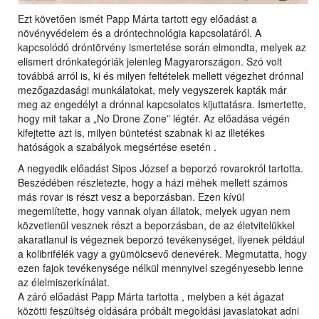
Ezt követően ismét Papp Márta tartott egy előadást a
növényvédelem és a dróntechnológia kapcsolatáról. A
kapcsolódó dróntörvény ismertetése során elmondta, melyek az
elismert drónkategóriák jelenleg Magyarországon. Szó volt
továbbá arról is, ki és milyen feltételek mellett végezhet drónnal
mezőgazdasági munkálatokat, mely vegyszerek kapták már
meg az engedélyt a drónnal kapcsolatos kijuttatásra. Ismertette,
hogy mit takar a „No Drone Zone” légtér. Az előadása végén
kifejtette azt is, milyen büntetést szabnak ki az illetékes
hatóságok a szabályok megsértése esetén .
A negyedik előadást Sipos József a beporzó rovarokról tartotta.
Beszédében részletezte, hogy a házi méhek mellett számos
más rovar is részt vesz a beporzásban. Ezen kívül
megemlítette, hogy vannak olyan állatok, melyek ugyan nem
közvetlenül vesznek részt a beporzásban, de az életvitelükkel
akaratlanul is végeznek beporzó tevékenységet, ilyenek például
a kolibrifélék vagy a gyümölcsevő denevérek. Megmutatta, hogy
ezen fajok tevékenysége nélkül mennyivel szegényesebb lenne
az élelmiszerkínálat.
A záró előadást Papp Márta tartotta , melyben a két ágazat
közötti feszültség oldására próbált megoldási javaslatokat adni