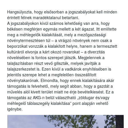
Hangsúlyozta, hogy elsősorban a jogszabályokat kell minden
érintett félnek maradéktalanul betartani.
A jogszabályokon kívül számos lehetőség van arra, hogy
békésen megférjen egymás mellett a két ágazat. Itt említette
meg a méhlegelők kialakítását, mely a mezőgazdasági
növénytermesztésen túl – a virágzó növények nem csak a
beporzókat vonzzák a kialakított helyre, hanem a termesztett
kultúráról elvonja a kárt okozó rovarokat – a diverzitás
növelésében is fontos szerepet játszik. Megjelennek a
talajlazításban részt vevő giliszták, melyek javítják a
talajszerkezetet is. Ezen kívül a vadkárok enyhítésében is
jelentős szerepe lehet a megfelelően összeállított
növénytakarónak. Elmondta, hogy ennek kialakítására akár
támogatás is felvehető, mely segít abban, hogy a gazdát a
művelés alól kivett terület miatt ne érje bevételkiesést. Ez a
támogatás az AKG-n belül választható „zöldugar és/vagy
méhlegelő táblaszegély kialakítása” pont alapján vehető
igénybe.