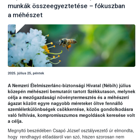
munkák összeegyeztetése – fókuszban
a méhészet
2025. július 25, péntek
A Nemzeti Élelmiszerlánc-biztonsági Hivatal (Nébih) július
közepén méhészeti bemutatót tartott Székkutason, melynek
célja a mezőgazdasági növénytermesztés és a méhészeti
ágazat között egyre nagyobb méreteket öltve fennálló
szemléletkülönbségek csökkentése, közös gondolkodásra
való felhívás, kompromisszumos megoldások keresése volt
a célja.
Megnyitó beszédében Csapó József osztályvezető úr elmondta,
hogy rendhagyó előadásról van szó, hiszen szorosan nem