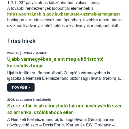
1.2.1–23” pályázatnak köszönhetően valósult meg.
A további rendezvények időpontjai elérhetőek a
https://portal.nebih.gov.hu/bemutato-uzemek-tamogatasa
honlapon a rendezvények menüpontban, továbbá a bemutatók
szakmai kiadványai letölthetőek a kiadványok menüpont alatt.
Friss hírek
2026. augusztus 7, péntek
Újabb vármegyében jelent meg a kőrisrontó
karcsúdíszbogár
Újabb területen, Borsod-Abaúj-Zemplén vármegyében is
igazolta a Nemzeti Élelmiszerlánc-biztonsági Hivatal (Nébih) a
kőrisrontó karcsúdíszbogár (Agrilus planipennis) jelenlétét. A
TOVÁBB >
kártevőt nem csak színcsapdában találták meg, de már fertőzött
fában is azonosították. A növényvédelmi szakemberek folytatják
az intenzív felderítést, emellett az intézkedéseket a szlovák
2026. augusztus 6, csütörtök
hatósággal is összehangolják a terjedés megállítása érdekében.
Szüret után is alkalmazható három növényvédő szer
az amerikai szőlőkabóca ellen
A Nemzeti Élelmiszerlánc-biztonsági Hivatal (Nébih) három
növényvédő szer – Decis Forte, Klartan 24 EW, Oroganic –