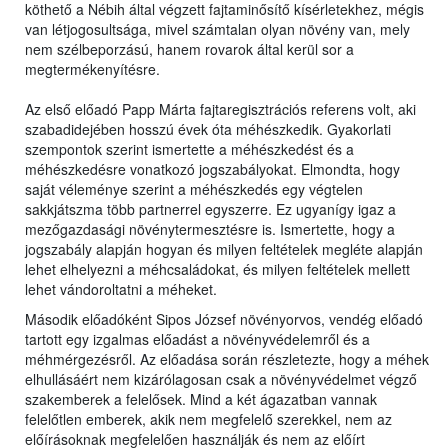
köthető a Nébih által végzett fajtaminősítő kísérletekhez, mégis
van létjogosultsága, mivel számtalan olyan növény van, mely
nem szélbeporzású, hanem rovarok által kerül sor a
megtermékenyítésre.
Az első előadó Papp Márta fajtaregisztrációs referens volt, aki
szabadidejében hosszú évek óta méhészkedik. Gyakorlati
szempontok szerint ismertette a méhészkedést és a
méhészkedésre vonatkozó jogszabályokat. Elmondta, hogy
saját véleménye szerint a méhészkedés egy végtelen
sakkjátszma több partnerrel egyszerre. Ez ugyanígy igaz a
mezőgazdasági növénytermesztésre is. Ismertette, hogy a
jogszabály alapján hogyan és milyen feltételek megléte alapján
lehet elhelyezni a méhcsaládokat, és milyen feltételek mellett
lehet vándoroltatni a méheket.
Második előadóként Sipos József növényorvos, vendég előadó
tartott egy izgalmas előadást a növényvédelemről és a
méhmérgezésről. Az előadása során részletezte, hogy a méhek
elhullásáért nem kizárólagosan csak a növényvédelmet végző
szakemberek a felelősek. Mind a két ágazatban vannak
felelőtlen emberek, akik nem megfelelő szerekkel, nem az
előírásoknak megfelelően használják és nem az előírt