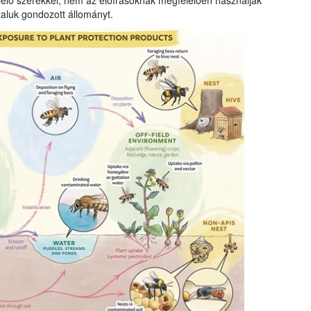
elő szerekkel, nem az előírásoknak megfelelően használják
taluk gondozott állományt.