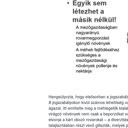
Hangsúlyozta, hogy elsősorban a jogszabályo
A jogszabályokon kívül számos lehetőség v
ágazat. Itt említette meg a méhlegelők kia
virágzó növények nem csak a beporzókat vonz
elvonja a kárt okozó rovarokat – a diverzitá
talajlazításban részt vevő giliszták, melyek j