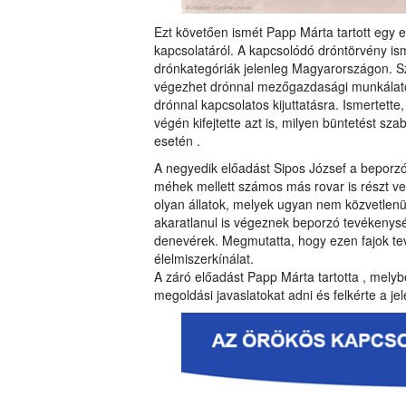
Ezt követően ismét Papp Márta tartott egy
kapcsolatáról. A kapcsolódó dróntörvény is
drónkategóriák jelenleg Magyarországon. Szó 
végezhet drónnal mezőgazdasági munkálato
drónnal kapcsolatos kijuttatásra. Ismertette
végén kifejtette azt is, milyen büntetést sz
esetén .
A negyedik előadást Sipos József a beporzó 
méhek mellett számos más rovar is részt v
olyan állatok, melyek ugyan nem közvetlenül
akaratlanul is végeznek beporzó tevékenység
denevérek. Megmutatta, hogy ezen fajok t
élelmiszerkínálat.
A záró előadást Papp Márta tartotta , melybe
megoldási javaslatokat adni és felkérte a j