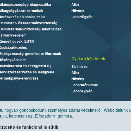
Állategészségügyi diagnosztika
Állat
Állatgyógyászati termékek
Növény
Borászat és alkoholos italok
Labor/Egyéb
Élelmiszer- és takarmánybiztonság
Élelmiszerlánc-biztonsági laborhálózat
Járványvédelem
Kiemelt ügyek, EUTR
Kockázatkezelés
Mezőgazdasági genetikai erőforrások
Gyakori kérdések
Növényvédelem
Nyilvántartási és Felügyeleti Díj
Élelmiszer
Rendszerszervezés és felügyelet
Állat
Termékpálya-ellenőrzés
Növény
Laboratóriumok
Labor/Egyéb
, hogyan gondoskodunk személyes adatai védelméről. Weboldalunk cook
jük, kattintson az „Elfogadom” gombra.
Nemzeti Élelmiszerlánc-biztonsági Hivatal
E-mail:
ugyfelszolgalat@nebih.gov.hu
tosító és funkcionális sütik
Cím: 1024 Budapest, Keleti Károly utca. 24.
Zöld szám: 06-80/263-244