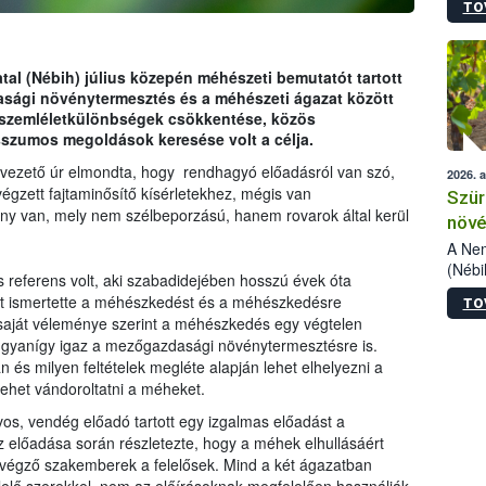
TO
kőris
jelen
talál
azono
tal (Nébih) július közepén méhészeti bemutatót tartott
folyta
sági növénytermesztés és a méhészeti ágazat között
intéz
 szemléletkülönbségek csökkentése, közös
össze
szumos megoldások keresése volt a célja.
érdek
vezető úr elmondta, hogy rendhagyó előadásról van szó,
2026. 
égzett fajtaminősítő kísérletekhez, mégis van
Szür
ény van, mely nem szélbeporzású, hanem rovarok által kerül
növé
szől
A Nem
(Nébi
s referens volt, aki szabadidejében hosszú évek óta
Klart
nt ismertette a méhészkedést és a méhészkedésre
TO
módos
saját véleménye szerint a méhészkedés egy végtelen
egész
 ugyanígy igaz a mezőgazdasági növénytermesztésre is.
felha
 és milyen feltételek megléte alapján lehet elhelyezni a
célja
lehet vándoroltatni a méheket.
lehet
Az Or
s, vendég előadó tartott egy izgalmas előadást a
felha
előadása során részletezte, hogy a méhek elhullásáért
terme
végző szakemberek a felelősek. Mind a két ágazatban