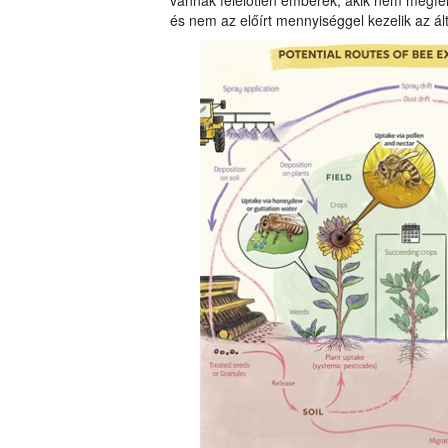
vannak felelőtlen emberek, akik nem megfel
és nem az előírt mennyiséggel kezelik az ál