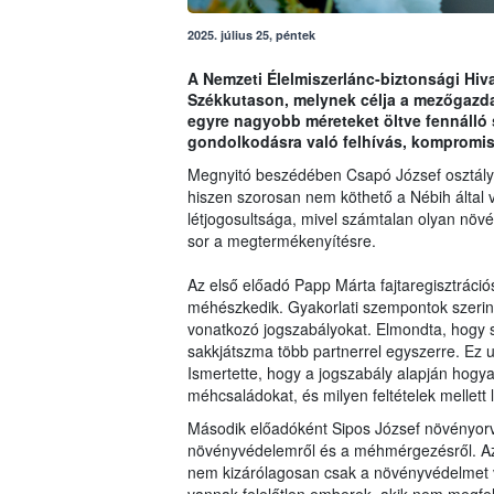
2025. július 25, péntek
A Nemzeti Élelmiszerlánc-biztonsági Hiva
Székkutason, melynek célja a mezőgazda
egyre nagyobb méreteket öltve fennálló
gondolkodásra való felhívás, kompromis
Megnyitó beszédében Csapó József osztály
hiszen szorosan nem köthető a Nébih által v
létjogosultsága, mivel számtalan olyan növ
sor a megtermékenyítésre.
Az első előadó Papp Márta fajtaregisztráció
méhészkedik. Gyakorlati szempontok szeri
vonatkozó jogszabályokat. Elmondta, hogy 
sakkjátszma több partnerrel egyszerre. Ez
Ismertette, hogy a jogszabály alapján hogyan
méhcsaládokat, és milyen feltételek mellett 
Második előadóként Sipos József növényorvo
növényvédelemről és a méhmérgezésről. Az 
nem kizárólagosan csak a növényvédelmet 