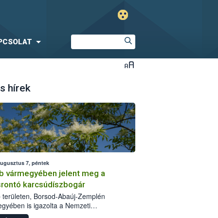
PCSOLAT
s hírek
augusztus 7, péntek
b vármegyében jelent meg a
srontó karcsúdíszbogár
 területen, Borsod-Abaúj-Zemplén
gyében is igazolta a Nemzeti
iszerlánc-biztonsági Hivatal (Nébih) a