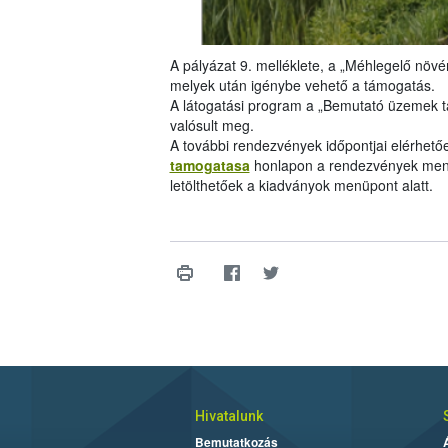
A pályázat 9. melléklete, a „Méhlegelő növén
melyek után igénybe vehető a támogatás.
A látogatási program a „Bemutató üzemek 
valósult meg.
A további rendezvények időpontjai elérhető
tamogatasa
honlapon a rendezvények menü
letölthetőek a kiadványok menüpont alatt.
Hivatalunk
Bemutatkozás