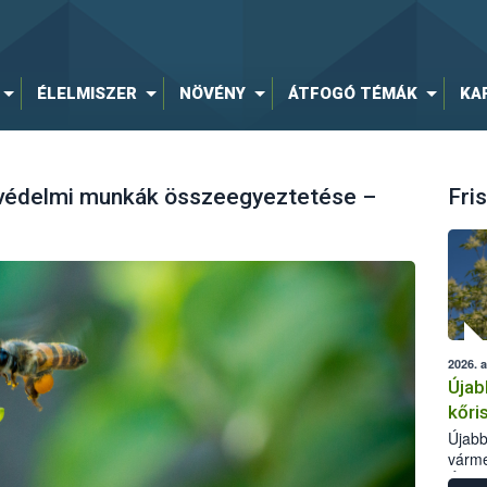
ÉLELMISZER
NÖVÉNY
ÁTFOGÓ TÉMÁK
KA
yvédelmi munkák összeegyeztetése –
Fris
2026. 
Újab
kőri
Újabb
várme
Élelm