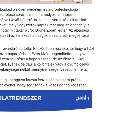
 előadást a növényvédelem és a dróntechnológia
mertetése során elmondta, melyek az elismert
volt továbbá arról is, ki és milyen feltételek mellett
kat, mely vegyszerek kapták már meg az engedélyt a
, hogy mit takar a „No Drone Zone” légtér. Az előadása
abnak ki az illetékes hatóságok a szabályok megsértése
rovarokról tartotta. Beszédében részletezte, hogy a házi
esz a beporzásban. Ezen kívül megemlítette, hogy vannak
 vesznek részt a beporzásban, de az életvitelükkel
et, ilyenek például a kolibrifélék vagy a gyümölcsevő
evékenysége nélkül mennyivel szegényesebb lenne az
n a két ágazat közötti feszültség oldására próbált
elenlevőket, hogy segítsenek a közös gondolkodásban.