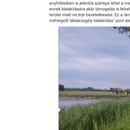
enyhítésében is jelentős szerepe lehet a m
ennek kialakítására akár támogatás is felve
terület miatt ne érje bevételkiesést. Ez a 
méhlegelő táblaszegély kialakítása” pont al