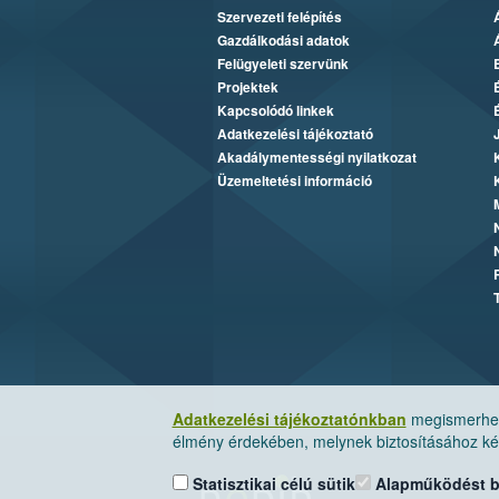
Szervezeti felépítés
Gazdálkodási adatok
Felügyeleti szervünk
Projektek
Kapcsolódó linkek
Adatkezelési tájékoztató
Akadálymentességi nyilatkozat
Üzemeltetési információ
Adatkezelési tájékoztatónkban
megismerheti
élmény érdekében, melynek biztosításához kér
Statisztikai célú sütik
Alapműködést biz