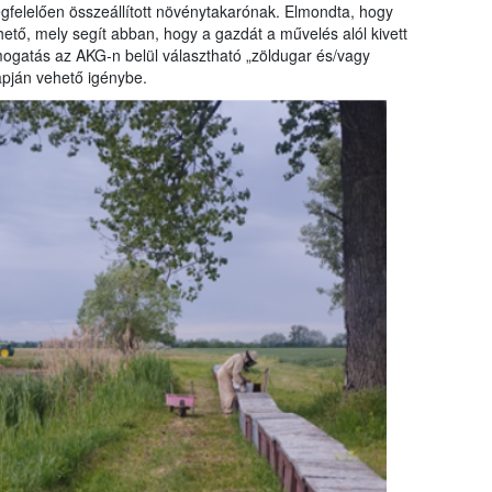
egfelelően összeállított növénytakarónak. Elmondta, hogy
hető, mely segít abban, hogy a gazdát a művelés alól kivett
támogatás az AKG-n belül választható „zöldugar és/vagy
apján vehető igénybe.