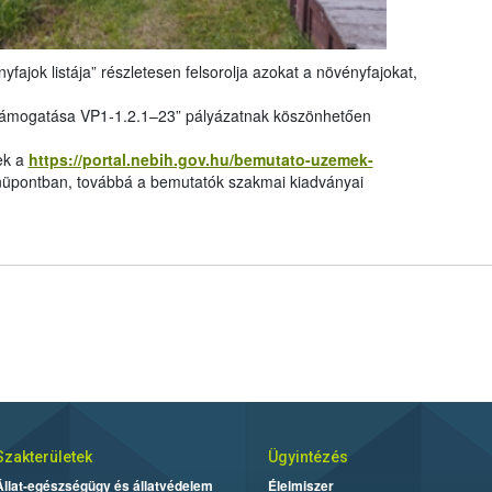
yfajok listája” részletesen felsorolja azokat a növényfajokat,
támogatása VP1-1.2.1–23” pályázatnak köszönhetően
ek a
https://portal.nebih.gov.hu/bemutato-uzemek-
pontban, továbbá a bemutatók szakmai kiadványai
Szakterületek
Ügyintézés
Állat-egészségügy és állatvédelem
Élelmiszer