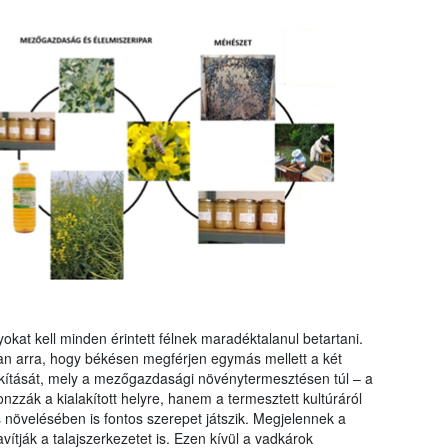
kat kell minden érintett félnek maradéktalanul betartani.
an arra, hogy békésen megférjen egymás mellett a két
lakítását, mely a mezőgazdasági növénytermesztésen túl – a
zák a kialakított helyre, hanem a termesztett kultúráról
s növelésében is fontos szerepet játszik. Megjelennek a
avítják a talajszerkezetet is. Ezen kívül a vadkárok