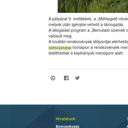
A pályázat 9. melléklete, a „Méhlegelő növén
melyek után igénybe vehető a támogatás.
A látogatási program a „Bemutató üzemek 
valósult meg.
A további rendezvények időpontjai elérhető
tamogatasa
honlapon a rendezvények menü
letölthetőek a kiadványok menüpont alatt.
Hivatalunk
Bemutatkozás