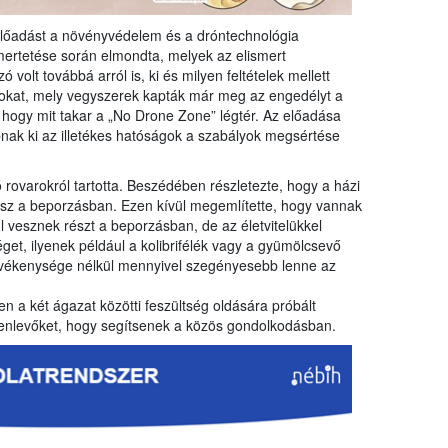
 előadást a növényvédelem és a dróntechnológia
mertetése során elmondta, melyek az elismert
volt továbbá arról is, ki és milyen feltételek mellett
kat, mely vegyszerek kapták már meg az engedélyt a
, hogy mit takar a „No Drone Zone” légtér. Az előadása
abnak ki az illetékes hatóságok a szabályok megsértése
rovarokról tartotta. Beszédében részletezte, hogy a házi
esz a beporzásban. Ezen kívül megemlítette, hogy vannak
 vesznek részt a beporzásban, de az életvitelükkel
et, ilyenek például a kolibrifélék vagy a gyümölcsevő
evékenysége nélkül mennyivel szegényesebb lenne az
n a két ágazat közötti feszültség oldására próbált
elenlevőket, hogy segítsenek a közös gondolkodásban.