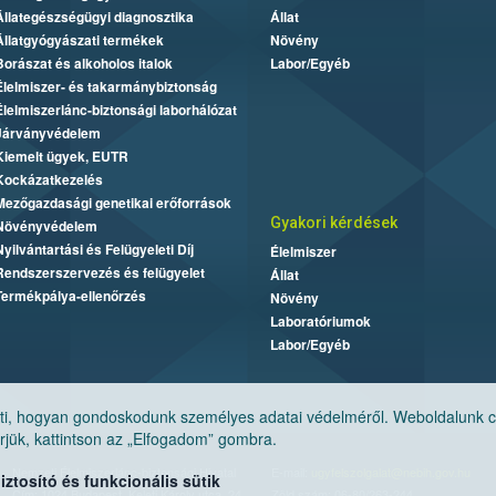
Állategészségügyi diagnosztika
Állat
Állatgyógyászati termékek
Növény
Borászat és alkoholos italok
Labor/Egyéb
Élelmiszer- és takarmánybiztonság
Élelmiszerlánc-biztonsági laborhálózat
Járványvédelem
Kiemelt ügyek, EUTR
Kockázatkezelés
Mezőgazdasági genetikai erőforrások
Gyakori kérdések
Növényvédelem
Nyilvántartási és Felügyeleti Díj
Élelmiszer
Rendszerszervezés és felügyelet
Állat
Termékpálya-ellenőrzés
Növény
Laboratóriumok
Labor/Egyéb
, hogyan gondoskodunk személyes adatai védelméről. Weboldalunk cook
jük, kattintson az „Elfogadom” gombra.
Nemzeti Élelmiszerlánc-biztonsági Hivatal
E-mail:
ugyfelszolgalat@nebih.gov.hu
tosító és funkcionális sütik
Cím: 1024 Budapest, Keleti Károly utca. 24.
Zöld szám: 06-80/263-244