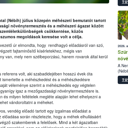
TO
kőris
jelen
talál
azono
tal (Nébih) július közepén méhészeti bemutatót tartott
folyta
sági növénytermesztés és a méhészeti ágazat között
intéz
 szemléletkülönbségek csökkentése, közös
össze
szumos megoldások keresése volt a célja.
érdek
vezető úr elmondta, hogy rendhagyó előadásról van szó,
2026. 
égzett fajtaminősítő kísérletekhez, mégis van
Szür
ény van, mely nem szélbeporzású, hanem rovarok által kerül
növé
szől
A Nem
(Nébi
s referens volt, aki szabadidejében hosszú évek óta
Klart
nt ismertette a méhészkedést és a méhészkedésre
TO
módos
saját véleménye szerint a méhészkedés egy végtelen
egész
 ugyanígy igaz a mezőgazdasági növénytermesztésre is.
felha
 és milyen feltételek megléte alapján lehet elhelyezni a
célja
lehet vándoroltatni a méheket.
lehet
Az Or
s, vendég előadó tartott egy izgalmas előadást a
felha
előadása során részletezte, hogy a méhek elhullásáért
terme
végző szakemberek a felelősek. Mind a két ágazatban