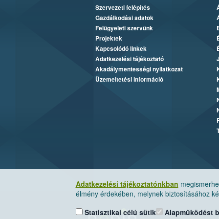
Szervezeti felépítés
Gazdálkodási adatok
Felügyeleti szervünk
Projektek
Kapcsolódó linkek
Adatkezelési tájékoztató
Akadálymentességi nyilatkozat
Üzemeltetési információ
Adatkezelési tájékoztatónkban
megismerheti
élmény érdekében, melynek biztosításához kér
Statisztikai célú sütik
Alapműködést biz