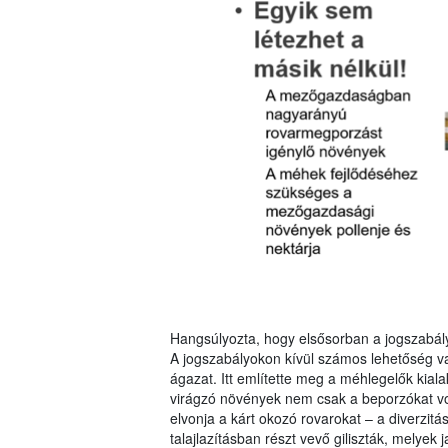
Hangsúlyozta, hogy elsősorban a jogszabályo
A jogszabályokon kívül számos lehetőség v
ágazat. Itt említette meg a méhlegelők kia
virágzó növények nem csak a beporzókat vonz
elvonja a kárt okozó rovarokat – a diverzitá
talajlazításban részt vevő giliszták, melyek j