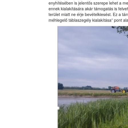
enyhítésében is jelentős szerepe lehet a m
ennek kialakítására akár támogatás is felve
terület miatt ne érje bevételkiesést. Ez a 
méhlegelő táblaszegély kialakítása” pont al