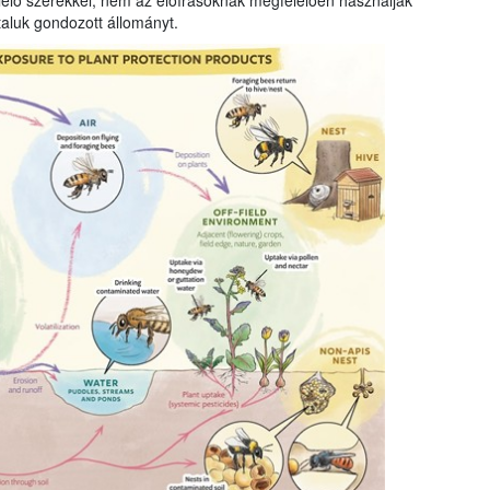
elő szerekkel, nem az előírásoknak megfelelően használják
taluk gondozott állományt.