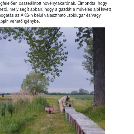
egfelelően összeállított növénytakarónak. Elmondta, hogy
hető, mely segít abban, hogy a gazdát a művelés alól kivett
támogatás az AKG-n belül választható „zöldugar és/vagy
apján vehető igénybe.