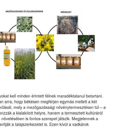
kat kell minden érintett félnek maradéktalanul betartani.
an arra, hogy békésen megférjen egymás mellett a két
lakítását, mely a mezőgazdasági növénytermesztésen túl – a
zák a kialakított helyre, hanem a termesztett kultúráról
s növelésében is fontos szerepet játszik. Megjelennek a
avítják a talajszerkezetet is. Ezen kívül a vadkárok