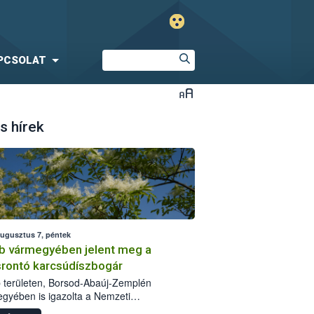
PCSOLAT
s hírek
augusztus 7, péntek
b vármegyében jelent meg a
srontó karcsúdíszbogár
 területen, Borsod-Abaúj-Zemplén
gyében is igazolta a Nemzeti
iszerlánc-biztonsági Hivatal (Nébih) a