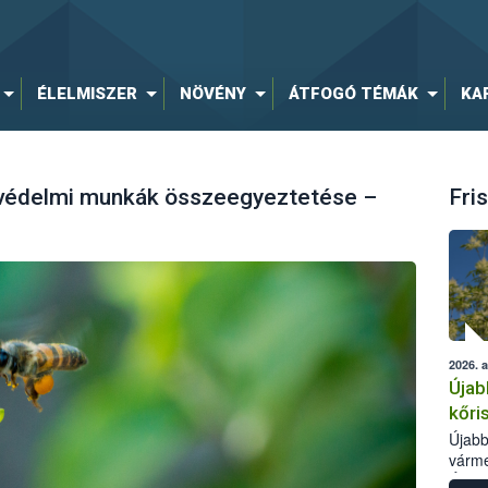
ÉLELMISZER
NÖVÉNY
ÁTFOGÓ TÉMÁK
KA
yvédelmi munkák összeegyeztetése –
Fris
2026. 
Újab
kőri
Újabb
várme
Élelm