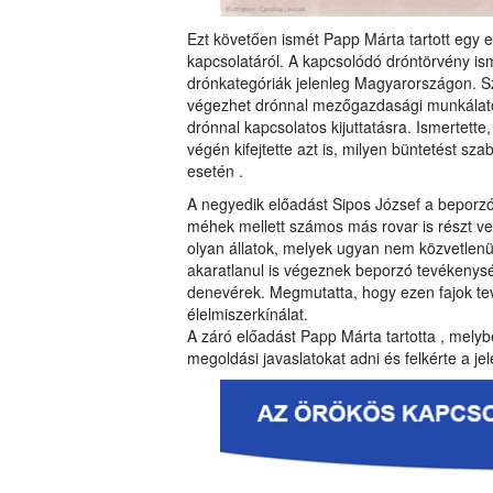
Ezt követően ismét Papp Márta tartott egy
kapcsolatáról. A kapcsolódó dróntörvény is
drónkategóriák jelenleg Magyarországon. Szó 
végezhet drónnal mezőgazdasági munkálato
drónnal kapcsolatos kijuttatásra. Ismertette
végén kifejtette azt is, milyen büntetést sz
esetén .
A negyedik előadást Sipos József a beporzó 
méhek mellett számos más rovar is részt v
olyan állatok, melyek ugyan nem közvetlenül
akaratlanul is végeznek beporzó tevékenység
denevérek. Megmutatta, hogy ezen fajok t
élelmiszerkínálat.
A záró előadást Papp Márta tartotta , melybe
megoldási javaslatokat adni és felkérte a j