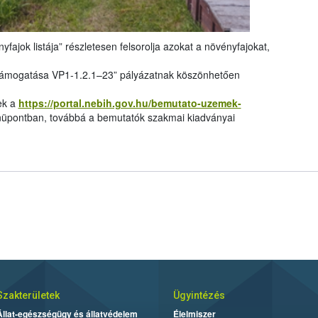
yfajok listája” részletesen felsorolja azokat a növényfajokat,
támogatása VP1-1.2.1–23” pályázatnak köszönhetően
ek a
https://portal.nebih.gov.hu/bemutato-uzemek-
pontban, továbbá a bemutatók szakmai kiadványai
Szakterületek
Ügyintézés
Állat-egészségügy és állatvédelem
Élelmiszer