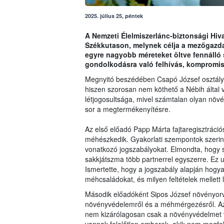
2025. július 25, péntek
A Nemzeti Élelmiszerlánc-biztonsági Hiva
Székkutason, melynek célja a mezőgazda
egyre nagyobb méreteket öltve fennálló
gondolkodásra való felhívás, kompromis
Megnyitó beszédében Csapó József osztály
hiszen szorosan nem köthető a Nébih által v
létjogosultsága, mivel számtalan olyan növ
sor a megtermékenyítésre.
Az első előadó Papp Márta fajtaregisztráció
méhészkedik. Gyakorlati szempontok szeri
vonatkozó jogszabályokat. Elmondta, hogy 
sakkjátszma több partnerrel egyszerre. Ez
Ismertette, hogy a jogszabály alapján hogyan
méhcsaládokat, és milyen feltételek mellett 
Második előadóként Sipos József növényorvo
növényvédelemről és a méhmérgezésről. Az 
nem kizárólagosan csak a növényvédelmet 