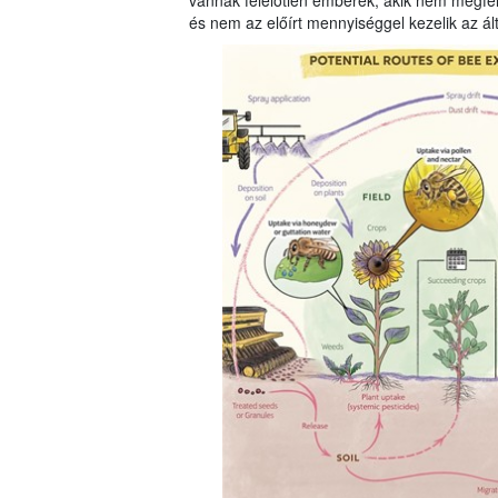
vannak felelőtlen emberek, akik nem megfel
és nem az előírt mennyiséggel kezelik az ál