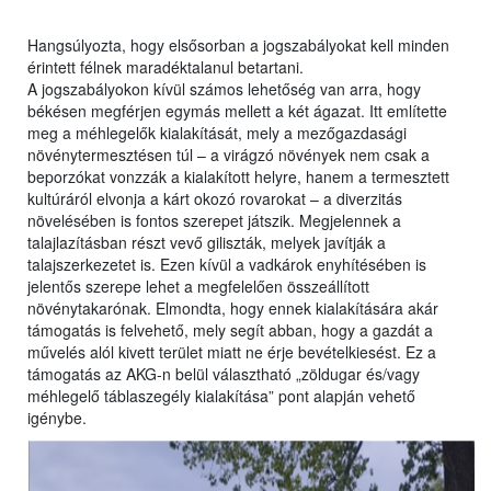
Hangsúlyozta, hogy elsősorban a jogszabályokat kell minden
érintett félnek maradéktalanul betartani.
A jogszabályokon kívül számos lehetőség van arra, hogy
békésen megférjen egymás mellett a két ágazat. Itt említette
meg a méhlegelők kialakítását, mely a mezőgazdasági
növénytermesztésen túl – a virágzó növények nem csak a
beporzókat vonzzák a kialakított helyre, hanem a termesztett
kultúráról elvonja a kárt okozó rovarokat – a diverzitás
növelésében is fontos szerepet játszik. Megjelennek a
talajlazításban részt vevő giliszták, melyek javítják a
talajszerkezetet is. Ezen kívül a vadkárok enyhítésében is
jelentős szerepe lehet a megfelelően összeállított
növénytakarónak. Elmondta, hogy ennek kialakítására akár
támogatás is felvehető, mely segít abban, hogy a gazdát a
művelés alól kivett terület miatt ne érje bevételkiesést. Ez a
támogatás az AKG-n belül választható „zöldugar és/vagy
méhlegelő táblaszegély kialakítása” pont alapján vehető
igénybe.