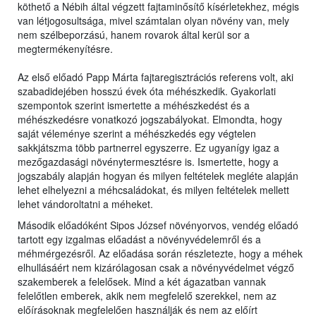
köthető a Nébih által végzett fajtaminősítő kísérletekhez, mégis
van létjogosultsága, mivel számtalan olyan növény van, mely
nem szélbeporzású, hanem rovarok által kerül sor a
megtermékenyítésre.
Az első előadó Papp Márta fajtaregisztrációs referens volt, aki
szabadidejében hosszú évek óta méhészkedik. Gyakorlati
szempontok szerint ismertette a méhészkedést és a
méhészkedésre vonatkozó jogszabályokat. Elmondta, hogy
saját véleménye szerint a méhészkedés egy végtelen
sakkjátszma több partnerrel egyszerre. Ez ugyanígy igaz a
mezőgazdasági növénytermesztésre is. Ismertette, hogy a
jogszabály alapján hogyan és milyen feltételek megléte alapján
lehet elhelyezni a méhcsaládokat, és milyen feltételek mellett
lehet vándoroltatni a méheket.
Második előadóként Sipos József növényorvos, vendég előadó
tartott egy izgalmas előadást a növényvédelemről és a
méhmérgezésről. Az előadása során részletezte, hogy a méhek
elhullásáért nem kizárólagosan csak a növényvédelmet végző
szakemberek a felelősek. Mind a két ágazatban vannak
felelőtlen emberek, akik nem megfelelő szerekkel, nem az
előírásoknak megfelelően használják és nem az előírt