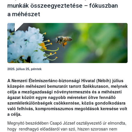
munkák összeegyeztetése – fókuszban
a méhészet
2025. július 25, péntek
A Nemzeti Élelmiszerlánc-biztonsági Hivatal (Nébih) július
közepén méhészeti bemutatót tartott Székkutason, melynek
célja a mezőgazdasági növénytermesztés és a méhészeti
ágazat között egyre nagyobb méreteket öltve fennálló
szemléletkülönbségek csökkentése, közös gondolkodásra
való felhívás, kompromisszumos megoldások keresése volt
a célja.
Megnyitó beszédében Csapó József osztályvezető úr elmondta,
hogy rendhagyó előadásról van szó, hiszen szorosan nem