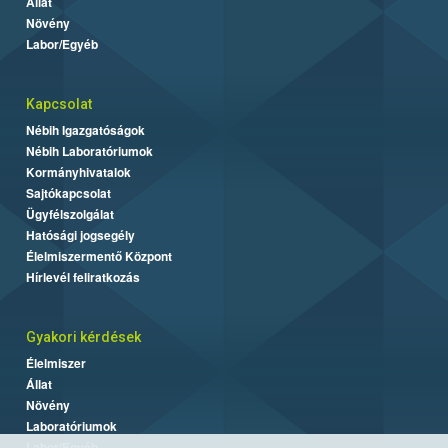
Állat
Növény
Labor/Egyéb
Kapcsolat
Nébih Igazgatóságok
Nébih Laboratóriumok
Kormányhivatalok
Sajtókapcsolat
Ügyfélszolgálat
Hatósági jogsegély
Élelmiszermentő Központ
Hírlevél feliratkozás
Gyakori kérdések
Élelmiszer
Állat
Növény
Laboratóriumok
Labor/Egyéb