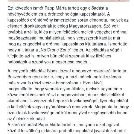
Ezt követően ismét Papp Márta tartott egy előadást a
növényvédelem és a dróntechnológia kapcsolatáról. A
kapcsolódó dróntörvény ismertetése során elmondta, melyek az
elismert drónkategóriák jelenleg Magyarországon. Szó volt
továbbá arról is, ki és milyen feltételek mellett végezhet drónnal
mezőgazdasági munkálatokat, mely vegyszerek kapták már
meg az engedélyt a drónnal kapcsolatos kijuttatásra. Ismertette,
hogy mit takar a „No Drone Zone” légtér. Az előadása végén
kifejtette azt is, milyen büntetést szabnak ki az illetékes
hatóságok a szabályok megsértése esetén .
A negyedik előadást Sipos József a beporzó rovarokról tartotta.
Beszédében részletezte, hogy a házi méhek mellett számos
más rovar is részt vesz a beporzásban. Ezen kívül
megemlítette, hogy vannak olyan állatok, melyek ugyan nem
közvetlenül vesznek részt a beporzásban, de az életvitelükkel
akaratlanul is végeznek beporzó tevékenységet, ilyenek például
a kolibrifélék vagy a gyümölcsevő denevérek. Megmutatta, hogy
ezen fajok tevékenysége nélkül mennyivel szegényesebb lenne
az élelmiszerkínálat.
A záró előadást Papp Márta tartotta , melyben a két ágazat
közötti feszültség oldására próbált megoldási javaslatokat adni