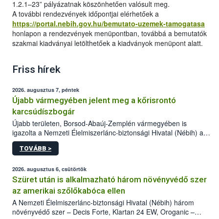
1.2.1–23” pályázatnak köszönhetően valósult meg.
A további rendezvények időpontjai elérhetőek a
https://portal.nebih.gov.hu/bemutato-uzemek-tamogatasa
honlapon a rendezvények menüpontban, továbbá a bemutatók
szakmai kiadványai letölthetőek a kiadványok menüpont alatt.
Friss hírek
2026. augusztus 7, péntek
Újabb vármegyében jelent meg a kőrisrontó
karcsúdíszbogár
Újabb területen, Borsod-Abaúj-Zemplén vármegyében is
igazolta a Nemzeti Élelmiszerlánc-biztonsági Hivatal (Nébih) a
kőrisrontó karcsúdíszbogár (Agrilus planipennis) jelenlétét. A
TOVÁBB >
kártevőt nem csak színcsapdában találták meg, de már fertőzött
fában is azonosították. A növényvédelmi szakemberek folytatják
az intenzív felderítést, emellett az intézkedéseket a szlovák
2026. augusztus 6, csütörtök
hatósággal is összehangolják a terjedés megállítása érdekében.
Szüret után is alkalmazható három növényvédő szer
az amerikai szőlőkabóca ellen
A Nemzeti Élelmiszerlánc-biztonsági Hivatal (Nébih) három
növényvédő szer – Decis Forte, Klartan 24 EW, Oroganic –