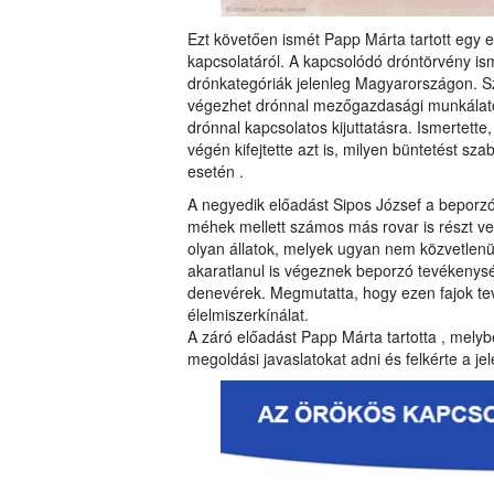
Ezt követően ismét Papp Márta tartott egy
kapcsolatáról. A kapcsolódó dróntörvény is
drónkategóriák jelenleg Magyarországon. Szó 
végezhet drónnal mezőgazdasági munkálato
drónnal kapcsolatos kijuttatásra. Ismertette
végén kifejtette azt is, milyen büntetést sz
esetén .
A negyedik előadást Sipos József a beporzó 
méhek mellett számos más rovar is részt v
olyan állatok, melyek ugyan nem közvetlenül
akaratlanul is végeznek beporzó tevékenység
denevérek. Megmutatta, hogy ezen fajok t
élelmiszerkínálat.
A záró előadást Papp Márta tartotta , melybe
megoldási javaslatokat adni és felkérte a j