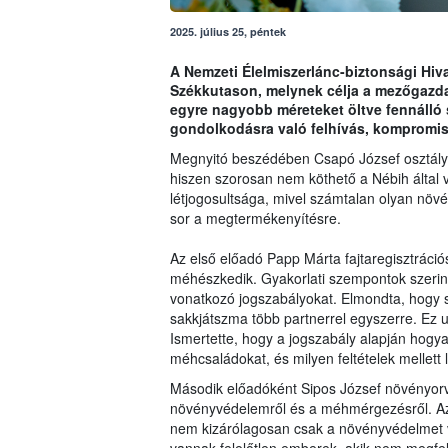
2025. július 25, péntek
A Nemzeti Élelmiszerlánc-biztonsági Hiva
Székkutason, melynek célja a mezőgazda
egyre nagyobb méreteket öltve fennálló
gondolkodásra való felhívás, kompromis
Megnyitó beszédében Csapó József osztály
hiszen szorosan nem köthető a Nébih által v
létjogosultsága, mivel számtalan olyan növ
sor a megtermékenyítésre.
Az első előadó Papp Márta fajtaregisztráció
méhészkedik. Gyakorlati szempontok szeri
vonatkozó jogszabályokat. Elmondta, hogy 
sakkjátszma több partnerrel egyszerre. Ez
Ismertette, hogy a jogszabály alapján hogyan
méhcsaládokat, és milyen feltételek mellett 
Második előadóként Sipos József növényorvo
növényvédelemről és a méhmérgezésről. Az 
nem kizárólagosan csak a növényvédelmet 