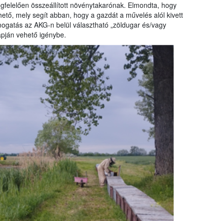
egfelelően összeállított növénytakarónak. Elmondta, hogy
hető, mely segít abban, hogy a gazdát a művelés alól kivett
támogatás az AKG-n belül választható „zöldugar és/vagy
apján vehető igénybe.