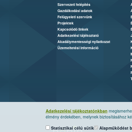
Szervezeti felépítés
Gazdálkodási adatok
Felügyeleti szervünk
Projektek
Kapcsolódó linkek
Adatkezelési tájékoztató
Akadálymentességi nyilatkozat
Üzemeltetési információ
Adatkezelési tájékoztatónkban
megismerheti
élmény érdekében, melynek biztosításához kér
Statisztikai célú sütik
Alapműködést biz