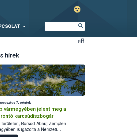
PCSOLAT
s hírek
augusztus 7, péntek
b vármegyében jelent meg a
srontó karcsúdíszbogár
 területen, Borsod-Abaúj-Zemplén
gyében is igazolta a Nemzeti
iszerlánc-biztonsági Hivatal (Nébih) a