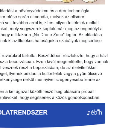
 előadást a növényvédelem és a dróntechnológia
mertetése során elmondta, melyek az elismert
volt továbbá arról is, ki és milyen feltételek mellett
kat, mely vegyszerek kapták már meg az engedélyt a
, hogy mit takar a „No Drone Zone” légtér. Az előadása
abnak ki az illetékes hatóságok a szabályok megsértése
rovarokról tartotta. Beszédében részletezte, hogy a házi
esz a beporzásban. Ezen kívül megemlítette, hogy vannak
 vesznek részt a beporzásban, de az életvitelükkel
et, ilyenek például a kolibrifélék vagy a gyümölcsevő
evékenysége nélkül mennyivel szegényesebb lenne az
n a két ágazat közötti feszültség oldására próbált
elenlevőket, hogy segítsenek a közös gondolkodásban.