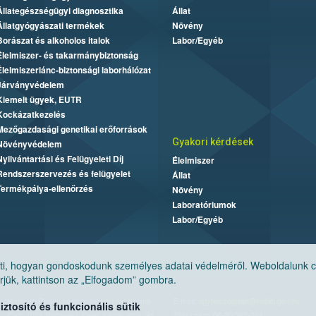
Állategészségügyi diagnosztika
Állat
Állatgyógyászati termékek
Növény
Borászat és alkoholos italok
Labor/Egyéb
Élelmiszer- és takarmánybiztonság
Élelmiszerlánc-biztonsági laborhálózat
Járványvédelem
Kiemelt ügyek, EUTR
Kockázatkezelés
Mezőgazdasági genetikai erőforrások
Gyakori kérdések
Növényvédelem
Nyilvántartási és Felügyeleti Díj
Élelmiszer
Rendszerszervezés és felügyelet
Állat
Termékpálya-ellenőrzés
Növény
Laboratóriumok
Labor/Egyéb
, hogyan gondoskodunk személyes adatai védelméről. Weboldalunk cook
jük, kattintson az „Elfogadom” gombra.
Nemzeti Élelmiszerlánc-biztonsági Hivatal
E-mail:
ugyfelszolgalat@nebih.gov.hu
tosító és funkcionális sütik
Cím: 1024 Budapest, Keleti Károly utca. 24.
Zöld szám: 06-80/263-244