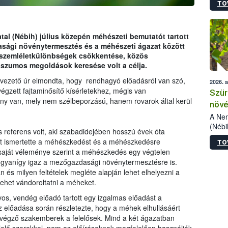
TO
kőris
jelen
talál
azono
tal (Nébih) július közepén méhészeti bemutatót tartott
folyta
sági növénytermesztés és a méhészeti ágazat között
intéz
 szemléletkülönbségek csökkentése, közös
össze
szumos megoldások keresése volt a célja.
érdek
vezető úr elmondta, hogy rendhagyó előadásról van szó,
2026. 
égzett fajtaminősítő kísérletekhez, mégis van
Szür
ény van, mely nem szélbeporzású, hanem rovarok által kerül
növé
szől
A Nem
(Nébi
s referens volt, aki szabadidejében hosszú évek óta
Klart
nt ismertette a méhészkedést és a méhészkedésre
TO
módos
saját véleménye szerint a méhészkedés egy végtelen
egész
 ugyanígy igaz a mezőgazdasági növénytermesztésre is.
felha
 és milyen feltételek megléte alapján lehet elhelyezni a
célja
lehet vándoroltatni a méheket.
lehet
Az Or
s, vendég előadó tartott egy izgalmas előadást a
felha
előadása során részletezte, hogy a méhek elhullásáért
terme
végző szakemberek a felelősek. Mind a két ágazatban