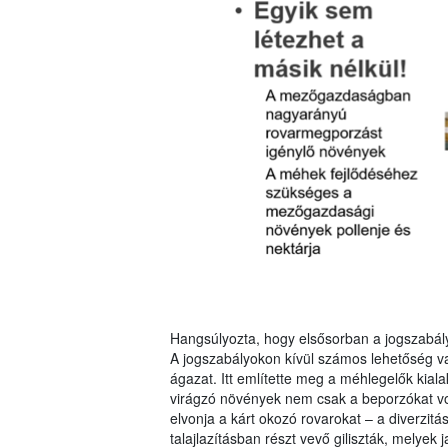
Hangsúlyozta, hogy elsősorban a jogszabályo
A jogszabályokon kívül számos lehetőség v
ágazat. Itt említette meg a méhlegelők kia
virágzó növények nem csak a beporzókat vonz
elvonja a kárt okozó rovarokat – a diverzitá
talajlazításban részt vevő giliszták, melyek j