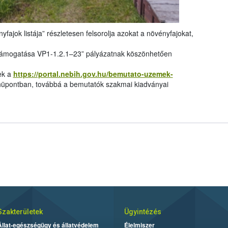
yfajok listája” részletesen felsorolja azokat a növényfajokat,
támogatása VP1-1.2.1–23” pályázatnak köszönhetően
ek a
https://portal.nebih.gov.hu/bemutato-uzemek-
pontban, továbbá a bemutatók szakmai kiadványai
Szakterületek
Ügyintézés
Állat-egészségügy és állatvédelem
Élelmiszer