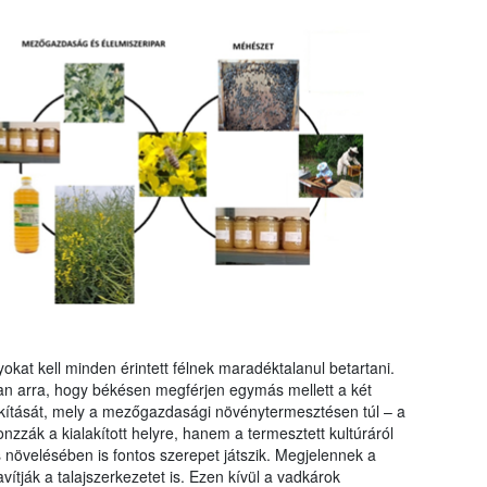
kat kell minden érintett félnek maradéktalanul betartani.
an arra, hogy békésen megférjen egymás mellett a két
lakítását, mely a mezőgazdasági növénytermesztésen túl – a
zák a kialakított helyre, hanem a termesztett kultúráról
s növelésében is fontos szerepet játszik. Megjelennek a
avítják a talajszerkezetet is. Ezen kívül a vadkárok