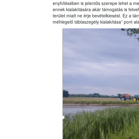
enyhítésében is jelentős szerepe lehet a m
ennek kialakítására akár támogatás is felve
terület miatt ne érje bevételkiesést. Ez a 
méhlegelő táblaszegély kialakítása” pont al