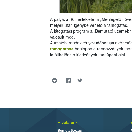
A pályázat 9. melléklete, a „Méhlegelő növén
melyek után igénybe vehető a támogatás.
A látogatási program a „Bemutató üzemek 
valósult meg.
A további rendezvények időpontjai elérhető
tamogatasa
honlapon a rendezvények menü
letölthetőek a kiadványok menüpont alatt.
Hivatalunk
Bemutatkozás