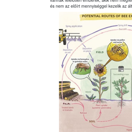
vannak felelőtlen emberek, akik nem megfel
és nem az előírt mennyiséggel kezelik az ál