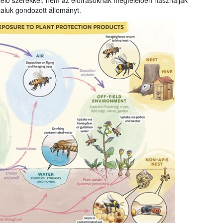
elő szerekkel, nem az előírásoknak megfelelően használják
taluk gondozott állományt.