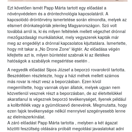
Ezt követően ismét Papp Márta tartott egy előadást a
növényvédelem és a dróntechnológia kapcsolatáról. A
kapcsolódó dróntörvény ismertetése során elmondta, melyek az
elismert drónkategóriák jelenleg Magyarországon. Szó volt
továbbá arról is, ki és milyen feltételek mellett végezhet drónnal
mezőgazdasági munkálatokat, mely vegyszerek kapták már
meg az engedélyt a drónnal kapcsolatos kijuttatásra. Ismertette,
hogy mit takar a „No Drone Zone” légtér. Az előadása végén
kifejtette azt is, milyen büntetést szabnak ki az illetékes
hatóságok a szabályok megsértése esetén .
A negyedik előadást Sipos József a beporzó rovarokról tartotta.
Beszédében részletezte, hogy a házi méhek mellett számos
más rovar is részt vesz a beporzásban. Ezen kívül
megemlítette, hogy vannak olyan állatok, melyek ugyan nem
közvetlenül vesznek részt a beporzásban, de az életvitelükkel
akaratlanul is végeznek beporzó tevékenységet, ilyenek például
a kolibrifélék vagy a gyümölcsevő denevérek. Megmutatta, hogy
ezen fajok tevékenysége nélkül mennyivel szegényesebb lenne
az élelmiszerkínálat.
A záró előadást Papp Márta tartotta , melyben a két ágazat
közötti feszültség oldására próbált megoldási javaslatokat adni