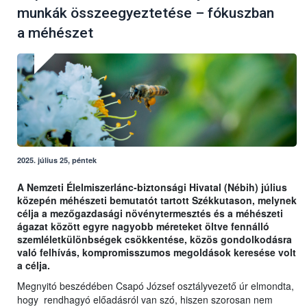
munkák összeegyeztetése – fókuszban
a méhészet
2025. július 25, péntek
A Nemzeti Élelmiszerlánc-biztonsági Hivatal (Nébih) július
közepén méhészeti bemutatót tartott Székkutason, melynek
célja a mezőgazdasági növénytermesztés és a méhészeti
ágazat között egyre nagyobb méreteket öltve fennálló
szemléletkülönbségek csökkentése, közös gondolkodásra
való felhívás, kompromisszumos megoldások keresése volt
a célja.
Megnyitó beszédében Csapó József osztályvezető úr elmondta,
hogy rendhagyó előadásról van szó, hiszen szorosan nem