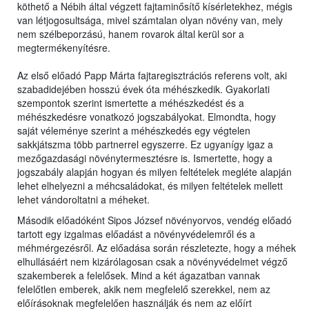
köthető a Nébih által végzett fajtaminősítő kísérletekhez, mégis
van létjogosultsága, mivel számtalan olyan növény van, mely
nem szélbeporzású, hanem rovarok által kerül sor a
megtermékenyítésre.
Az első előadó Papp Márta fajtaregisztrációs referens volt, aki
szabadidejében hosszú évek óta méhészkedik. Gyakorlati
szempontok szerint ismertette a méhészkedést és a
méhészkedésre vonatkozó jogszabályokat. Elmondta, hogy
saját véleménye szerint a méhészkedés egy végtelen
sakkjátszma több partnerrel egyszerre. Ez ugyanígy igaz a
mezőgazdasági növénytermesztésre is. Ismertette, hogy a
jogszabály alapján hogyan és milyen feltételek megléte alapján
lehet elhelyezni a méhcsaládokat, és milyen feltételek mellett
lehet vándoroltatni a méheket.
Második előadóként Sipos József növényorvos, vendég előadó
tartott egy izgalmas előadást a növényvédelemről és a
méhmérgezésről. Az előadása során részletezte, hogy a méhek
elhullásáért nem kizárólagosan csak a növényvédelmet végző
szakemberek a felelősek. Mind a két ágazatban vannak
felelőtlen emberek, akik nem megfelelő szerekkel, nem az
előírásoknak megfelelően használják és nem az előírt