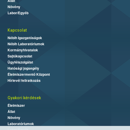
Állat
Növény
Labor/Egyéb
Kapcsolat
Nébih Igazgatóságok
Nébih Laboratóriumok
Kormányhivatalok
Sajtókapcsolat
Ügyfélszolgálat
Hatósági jogsegély
Élelmiszermentő Központ
Hírlevél feliratkozás
Gyakori kérdések
Élelmiszer
Állat
Növény
Laboratóriumok
Labor/Egyéb