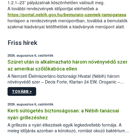
1.2.1–23” pályázatnak köszönhetően valósult meg.
A további rendezvények időpontjai elérhetőek a
https://portal.nebih.gov.hu/bemutato-uzemek-tamogatasa
honlapon a rendezvények menüpontban, továbbá a bemutatók
szakmai kiadványai letölthetőek a kiadványok menüpont alatt.
Friss hírek
2026. augusztus 6, csütörtök
Szüret után is alkalmazható három növényvédő szer
az amerikai szőlőkabóca ellen
A Nemzeti Élelmiszerlánc-biztonsági Hivatal (Nébih) három
növényvédő szer – Decis Forte, Klartan 24 EW, Oroganic –
engedélyokiratát módosította, így azok a szüretet követően,
TOVÁBB >
egészen a vesszőérettség (BBCH 91) stádiumáig
felhasználhatóak a szőlőben. A kiterjesztések célja, hogy a korai
érésű szőlőkben is legyen lehetőség a károsító elleni további
2026. augusztus 6, csütörtök
védekezésre. Az Oroganic készítmény kis kiszerelésben kiskerti
Kerti sütögetés biztonságosan: a Nébih tanácsai
felhasználók számára is elérhető és ökológiai termesztésben is
nyári grillezéshez
engedélyezett.
A grillezés a nyári étkezések egyik legkedveltebb formája. A
meleg időjárás azonban a kórokozó, romlást okozó baktériumok