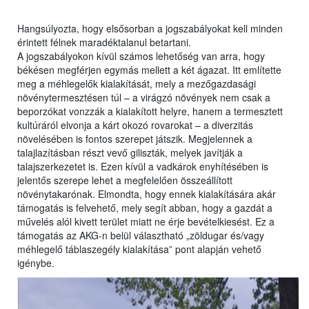
Hangsúlyozta, hogy elsősorban a jogszabályokat kell minden
érintett félnek maradéktalanul betartani.
A jogszabályokon kívül számos lehetőség van arra, hogy
békésen megférjen egymás mellett a két ágazat. Itt említette
meg a méhlegelők kialakítását, mely a mezőgazdasági
növénytermesztésen túl – a virágzó növények nem csak a
beporzókat vonzzák a kialakított helyre, hanem a termesztett
kultúráról elvonja a kárt okozó rovarokat – a diverzitás
növelésében is fontos szerepet játszik. Megjelennek a
talajlazításban részt vevő giliszták, melyek javítják a
talajszerkezetet is. Ezen kívül a vadkárok enyhítésében is
jelentős szerepe lehet a megfelelően összeállított
növénytakarónak. Elmondta, hogy ennek kialakítására akár
támogatás is felvehető, mely segít abban, hogy a gazdát a
művelés alól kivett terület miatt ne érje bevételkiesést. Ez a
támogatás az AKG-n belül választható „zöldugar és/vagy
méhlegelő táblaszegély kialakítása” pont alapján vehető
igénybe.