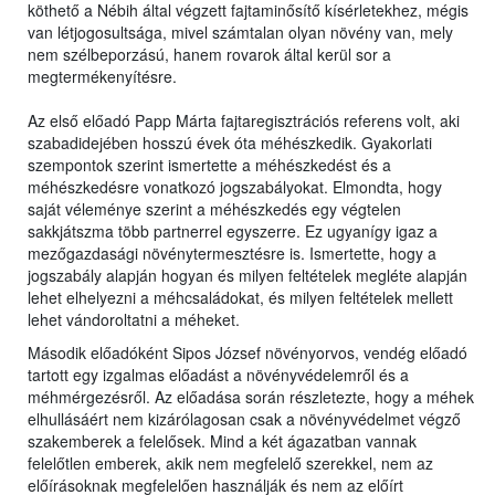
köthető a Nébih által végzett fajtaminősítő kísérletekhez, mégis
van létjogosultsága, mivel számtalan olyan növény van, mely
nem szélbeporzású, hanem rovarok által kerül sor a
megtermékenyítésre.
Az első előadó Papp Márta fajtaregisztrációs referens volt, aki
szabadidejében hosszú évek óta méhészkedik. Gyakorlati
szempontok szerint ismertette a méhészkedést és a
méhészkedésre vonatkozó jogszabályokat. Elmondta, hogy
saját véleménye szerint a méhészkedés egy végtelen
sakkjátszma több partnerrel egyszerre. Ez ugyanígy igaz a
mezőgazdasági növénytermesztésre is. Ismertette, hogy a
jogszabály alapján hogyan és milyen feltételek megléte alapján
lehet elhelyezni a méhcsaládokat, és milyen feltételek mellett
lehet vándoroltatni a méheket.
Második előadóként Sipos József növényorvos, vendég előadó
tartott egy izgalmas előadást a növényvédelemről és a
méhmérgezésről. Az előadása során részletezte, hogy a méhek
elhullásáért nem kizárólagosan csak a növényvédelmet végző
szakemberek a felelősek. Mind a két ágazatban vannak
felelőtlen emberek, akik nem megfelelő szerekkel, nem az
előírásoknak megfelelően használják és nem az előírt