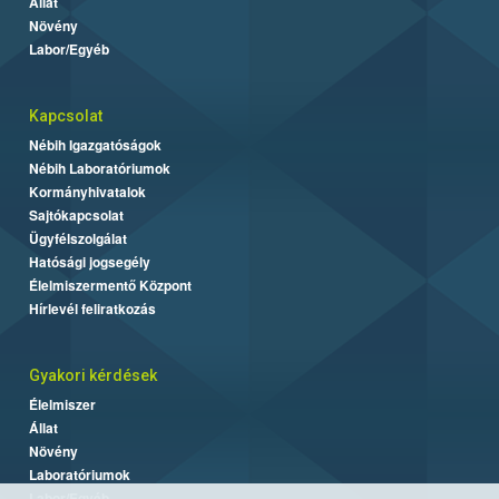
Állat
Növény
Labor/Egyéb
Kapcsolat
Nébih Igazgatóságok
Nébih Laboratóriumok
Kormányhivatalok
Sajtókapcsolat
Ügyfélszolgálat
Hatósági jogsegély
Élelmiszermentő Központ
Hírlevél feliratkozás
Gyakori kérdések
Élelmiszer
Állat
Növény
Laboratóriumok
Labor/Egyéb