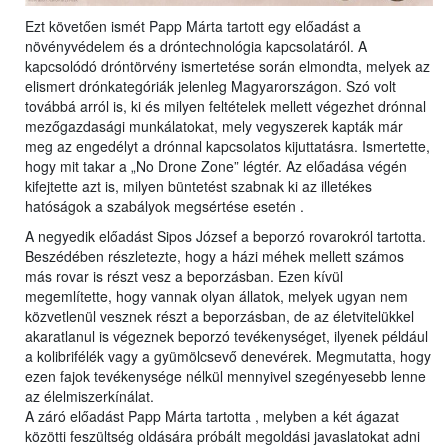
Ezt követően ismét Papp Márta tartott egy előadást a
növényvédelem és a dróntechnológia kapcsolatáról. A
kapcsolódó dróntörvény ismertetése során elmondta, melyek az
elismert drónkategóriák jelenleg Magyarországon. Szó volt
továbbá arról is, ki és milyen feltételek mellett végezhet drónnal
mezőgazdasági munkálatokat, mely vegyszerek kapták már
meg az engedélyt a drónnal kapcsolatos kijuttatásra. Ismertette,
hogy mit takar a „No Drone Zone” légtér. Az előadása végén
kifejtette azt is, milyen büntetést szabnak ki az illetékes
hatóságok a szabályok megsértése esetén .
A negyedik előadást Sipos József a beporzó rovarokról tartotta.
Beszédében részletezte, hogy a házi méhek mellett számos
más rovar is részt vesz a beporzásban. Ezen kívül
megemlítette, hogy vannak olyan állatok, melyek ugyan nem
közvetlenül vesznek részt a beporzásban, de az életvitelükkel
akaratlanul is végeznek beporzó tevékenységet, ilyenek például
a kolibrifélék vagy a gyümölcsevő denevérek. Megmutatta, hogy
ezen fajok tevékenysége nélkül mennyivel szegényesebb lenne
az élelmiszerkínálat.
A záró előadást Papp Márta tartotta , melyben a két ágazat
közötti feszültség oldására próbált megoldási javaslatokat adni