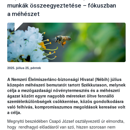
munkák összeegyeztetése – fókuszban
a méhészet
2025. július 25, péntek
A Nemzeti Élelmiszerlánc-biztonsági Hivatal (Nébih) július
közepén méhészeti bemutatót tartott Székkutason, melynek
célja a mezőgazdasági növénytermesztés és a méhészeti
ágazat között egyre nagyobb méreteket öltve fennálló
szemléletkülönbségek csökkentése, közös gondolkodásra
való felhívás, kompromisszumos megoldások keresése volt
a célja.
Megnyitó beszédében Csapó József osztályvezető úr elmondta,
hogy rendhagyó előadásról van szó, hiszen szorosan nem