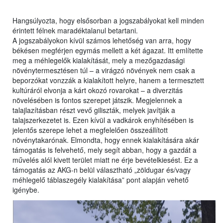
Hangsúlyozta, hogy elsősorban a jogszabályokat kell minden
érintett félnek maradéktalanul betartani.
A jogszabályokon kívül számos lehetőség van arra, hogy
békésen megférjen egymás mellett a két ágazat. Itt említette
meg a méhlegelők kialakítását, mely a mezőgazdasági
növénytermesztésen túl – a virágzó növények nem csak a
beporzókat vonzzák a kialakított helyre, hanem a termesztett
kultúráról elvonja a kárt okozó rovarokat – a diverzitás
növelésében is fontos szerepet játszik. Megjelennek a
talajlazításban részt vevő giliszták, melyek javítják a
talajszerkezetet is. Ezen kívül a vadkárok enyhítésében is
jelentős szerepe lehet a megfelelően összeállított
növénytakarónak. Elmondta, hogy ennek kialakítására akár
támogatás is felvehető, mely segít abban, hogy a gazdát a
művelés alól kivett terület miatt ne érje bevételkiesést. Ez a
támogatás az AKG-n belül választható „zöldugar és/vagy
méhlegelő táblaszegély kialakítása” pont alapján vehető
igénybe.