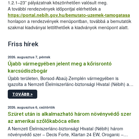
1.2.1–23” pályázatnak köszönhetően valósult meg.
A további rendezvények időpontjai elérhetőek a
https://portal.nebih.gov.hu/bemutato-uzemek-tamogatasa
honlapon a rendezvények menüpontban, továbbá a bemutatók
szakmai kiadványai letölthetőek a kiadványok menüpont alatt.
Friss hírek
2026. augusztus 7, péntek
Újabb vármegyében jelent meg a kőrisrontó
karcsúdíszbogár
Újabb területen, Borsod-Abaúj-Zemplén vármegyében is
igazolta a Nemzeti Élelmiszerlánc-biztonsági Hivatal (Nébih) a
kőrisrontó karcsúdíszbogár (Agrilus planipennis) jelenlétét. A
TOVÁBB >
kártevőt nem csak színcsapdában találták meg, de már fertőzött
fában is azonosították. A növényvédelmi szakemberek folytatják
az intenzív felderítést, emellett az intézkedéseket a szlovák
2026. augusztus 6, csütörtök
hatósággal is összehangolják a terjedés megállítása érdekében.
Szüret után is alkalmazható három növényvédő szer
az amerikai szőlőkabóca ellen
A Nemzeti Élelmiszerlánc-biztonsági Hivatal (Nébih) három
növényvédő szer – Decis Forte, Klartan 24 EW, Oroganic –